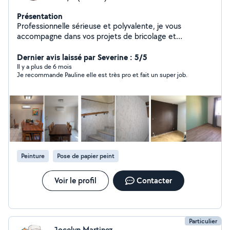
Présentation
Professionnelle sérieuse et polyvalente, je vous
accompagne dans vos projets de bricolage et
d'aménagement intérieur. J'interviens avec soin,
méthode et écoute, en privilégiant un travail propre,
Dernier avis laissé par Severine : 5/5
sécurisé et conforme à vos attentes. Prestations
Il y a plus de 6 mois
Je recommande Pauline elle est très pro et fait un super job.
proposées : - Peinture & pose de papier peint (compris
réparation des surfaces murales) - Pose de sols
(parquet, PVC, lino, carrelage) - Bricolage : Pose
d'étagères, tringles, luminaires, réparations diverses -
Montage de meubles et pose cuisine - Petite plomberie
- Électricité (petits travaux) - Carrelage (petites
surfaces) Chaque intervention est réalisée avec rigueur
et souci du détail, dans un esprit de confiance et de
Peinture
Pose de papier peint
proximité. N'hésitez pas à me contacter pour échanger
sur votre projet et obtenir un devis (déplacement
gratuit) A bientôt !
Voir le profil
Contacter
Particulier
Jocelyn Martinez