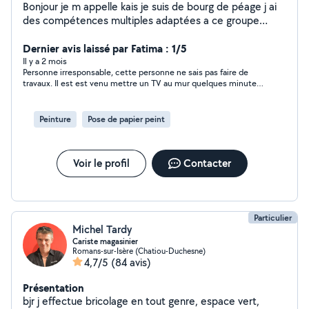
Bonjour je m appelle kais je suis de bourg de péage j ai
des compétences multiples adaptées a ce groupe
entre voisins. Donc disponible pour entretien nettoyage
vitres surfaces réparations aide au déménagement...
Dernier avis laissé par Fatima : 1/5
Il y a 2 mois
Personne irresponsable, cette personne ne sais pas faire de
travaux. Il est est venu mettre un TV au mur quelques minutes
après elle est tombé et cassé. 30 euros plus une tv à payer 👍
Peinture
Pose de papier peint
Voir le profil
Contacter
Particulier
Michel Tardy
Cariste magasinier
Romans-sur-Isère (Chatiou-Duchesne)
4,7/5
(84 avis)
Présentation
bjr j effectue bricolage en tout genre, espace vert,