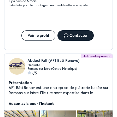
Il y a plus de 6 mois
Satisfaite pour le montage d un meuble efficace rapide !
Voir le profil
Contacter
Auto-entrepreneur
Abdoul Fall (AF1 Bati Renove)
Plaquiste
Romans-sur-Isère (Centre-Historique)
-/5
Présentation
AF1 Bâti Renov est une entreprise de plâtrerie basée sur
Romans sur Isère Elle tire sont expertise dans le
domaine du second œuvre avec une équipe de
professionnels à l'écoute Le savoir être et le savoir faire
Aucun avis pour l'instant
sont nos principes premiers