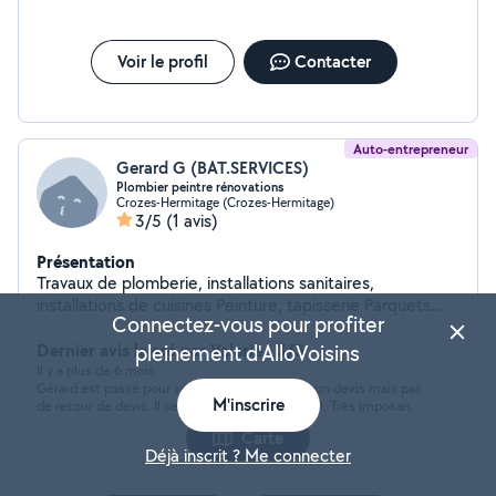
structures) Peinture (murs, plafonds, finitions) Je mets
mes compétences à votre disposition pour réaliser vos
projets de rénovation, d'aménagement ou de
Voir le profil
Contacter
réparation, en garantissant un travail soigné et de
qualité. N'hésitez pas à me contacter pour toute
demande ou devis ! Bien cordialement, Erasmo Schiavo
Auto-entrepreneur
Gerard G (BAT.SERVICES)
Plombier peintre rénovations
Crozes-Hermitage (Crozes-Hermitage)
3/5
(1 avis)
Présentation
Travaux de plomberie, installations sanitaires,
installations de cuisines Peinture, tapisserie Parquets
Connectez-vous pour profiter
stratifiés
Dernier avis laissé par Valerie : 3/5
pleinement d'AlloVoisins
Il y a plus de 6 mois
Gérard est passé pour voir les travaux et faire un devis mais pas
M'inscrire
de retour de devis. Il semble très professionnel. Très imposant
sur ces compétences professionnelles
Carte
Déjà inscrit ? Me connecter