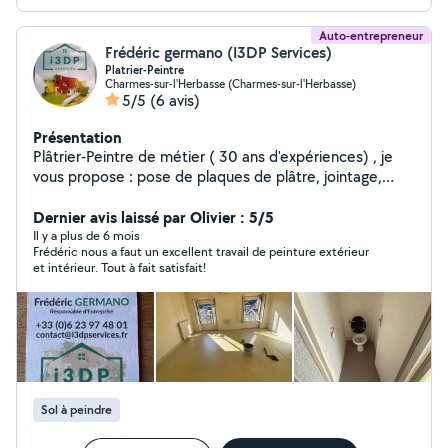
Auto-entrepreneur
Frédéric germano (I3DP Services)
Platrier-Peintre
Charmes-sur-l'Herbasse (Charmes-sur-l'Herbasse)
5/5
(6 avis)
Présentation
Plâtrier-Peintre de métier ( 30 ans d'expériences) , je
vous propose : pose de plaques de plâtre, jointage,
enduisage, ponçage, peinture, revêtement décoratif,
béton ciré pour douche Italienne, rénovation de salle de
Dernier avis laissé par Olivier : 5/5
bain, pose de receveur... Compétent et sérieux, je
Il y a plus de 6 mois
Frédéric nous a faut un excellent travail de peinture extérieur
possède tout l'outillage professionnel pour des
et intérieur. Tout à fait satisfait!
prestations de qualité.
Sol à peindre