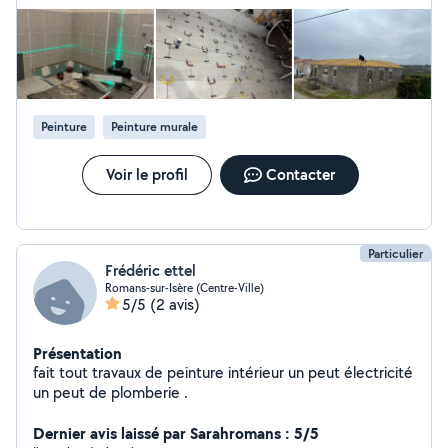
réparation de toiture Recherche et traitement de fuites
Réfection d'étanchéité Pose de fenêtres de toit (type
Velux) Aménagement & rénovation intérieure
Aménagement de combles Création de cloisons /
plâtrerie Pose de sols (parquet, carrelage Peinture
intérieure et extérieure Un seul interlocuteur pour un
chantier bien organisé, travail sérieux et soigné. Devis
Peinture
Peinture murale
gratuit et conseils personnalisés.
Voir le profil
Contacter
Particulier
Frédéric ettel
Romans-sur-Isère (Centre-Ville)
5/5
(2 avis)
Présentation
fait tout travaux de peinture intérieur un peut électricité
un peut de plomberie .
Dernier avis laissé par Sarahromans : 5/5