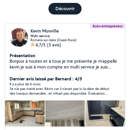
Découvrir
Auto-entrepreneur
Kevin Monville
Multi service
Romans-sur-Isère (Ouest-Rural)
4,7/5
(3 avis)
Présentation
Bonjour à toutes et à tous je me présente je m'appelle
kevin je suis à mon compte en multi service je suis
passionné par ce que je fais. Je suis contentieux et
rigoureux dans mon travail. Aujourd'hui je me mets à
Dernier avis laissé par Bernard : 4/5
disposition mes services pour tous types de bricolage.
Il y a plus de 6 mois
Je n'ai pas traité avec Kévin car il n'avait pas lu la date de début
Je serais ravi de prendre rendez vous avec vous pour
des travaux demandée...et n'était pas disponible. Évaluation
effectuer un devis pour vos futures projets A bientôt.
impossible sur prestation..mais bonne réaction par messagerie.
Kevin.