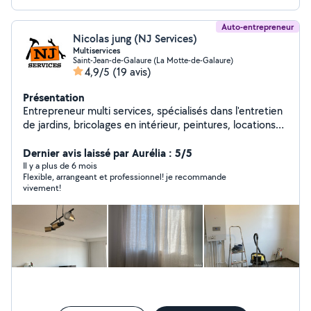
Auto-entrepreneur
Nicolas jung (NJ Services)
Multiservices
Saint-Jean-de-Galaure (La Motte-de-Galaure)
4,9/5
(19 avis)
Présentation
Entrepreneur multi services, spécialisés dans l'entretien
de jardins, bricolages en intérieur, peintures, locations
de matériel de jardin, petit travaux de plomberie,
montage de meubles, débarras d'encombrantset bien
Dernier avis laissé par Aurélia : 5/5
plus encore
Il y a plus de 6 mois
Flexible, arrangeant et professionnel! je recommande
vivement!