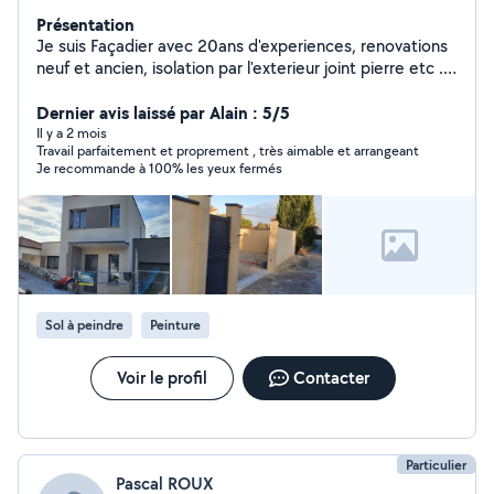
Présentation
Je suis Façadier avec 20ans d'experiences, renovations
neuf et ancien, isolation par l'exterieur joint pierre etc ...
LTM Façades vous propose de nombreux services de
qualitées avec une equipe dynamique.
Dernier avis laissé par Alain : 5/5
Il y a 2 mois
Travail parfaitement et proprement , très aimable et arrangeant
Je recommande à 100% les yeux fermés
Sol à peindre
Peinture
Voir le profil
Contacter
Particulier
Pascal ROUX