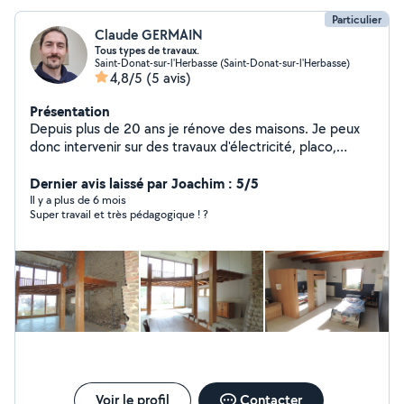
Particulier
Claude GERMAIN
Tous types de travaux.
Saint-Donat-sur-l'Herbasse (Saint-Donat-sur-l'Herbasse)
4,8/5
(5 avis)
Présentation
Depuis plus de 20 ans je rénove des maisons. Je peux
donc intervenir sur des travaux d'électricité, placo,
peinture, carrelage et faïence (petites surfaces). Je
peux monter les meubles, portes coulissantes, placards,
Dernier avis laissé par Joachim : 5/5
etc.... Enfin, je fais aussitôt l'entretien des espaces verts
Il y a plus de 6 mois
Super travail et très pédagogique ! ?
: tondeuse, débrousailleuse N'hésitez pas à me
contacter pour en discuter. Au plaisir Claude
Voir le profil
Contacter