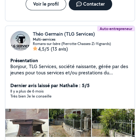
Voir le profil
Contacter
Auto-entrepreneur
Théo Germain (TLG Services)
Multi-services
Romans-sur-Isère (Pierrotte-Chasses-Zi-Vignards)
4,5/5
(13 avis)
Présentation
Bonjour, TLG Services, société naissante, gérée par des
jeunes pour tous services et/ou prestations du
quotidien. Que ce soit ponctuel ou régulier. Vous
manquez de temps ou de compétences dans certains
Dernier avis laissé par Nathalie : 5/5
domaines ? De la tonte au bricolage tout travaux, du
Il y a plus de 6 mois
Très bien Je le conseille
ménage aux courses, TLG Services est là pour satisfaire
vos demandes. Contacte: o6..5.8. 6/9 83. 44