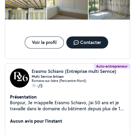
Voir le profil
Contacter
Auto-entrepreneur
Erasmo Schiavo (Entreprise multi Service)
Multi Service Artisan
Romans-sur-Isère (Pericentre-Nord)
-/5
Présentation
Bonjour, Je m'appelle Erasmo Schiavo, j'ai 50 ans et je
travaille dans le domaine du bâtiment depuis plus de 10
ans. Fort de mon expérience, je suis spécialisé dans
divers domaines tels que : Placo (plafonds, cloisons)
Aucun avis pour l'instant
Carrelage (pose de carrelage, faïence, mosaïque)
Rénovation et maçonnerie (réparation, modification de