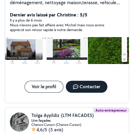
déménagement, nettoyage maison,terasse, vehicule
toiture etc étudie toutes proposition personne
ponctuelle et sérieuse merci
Dernier avis laissé par Christine : 5/5
Il y a plus de 6 mois
Nous n'avons pas fait affaire avec Michel mais nous avons
apprécié son retour rapide à notre demande.
Voir le profil
Contacter
Auto-entrepreneur
Tolga Ayyildiz (LTM FACADES)
Ltm façades
Chanos-Curson (Chanos-Curson)
4,6/5
(5 avis)