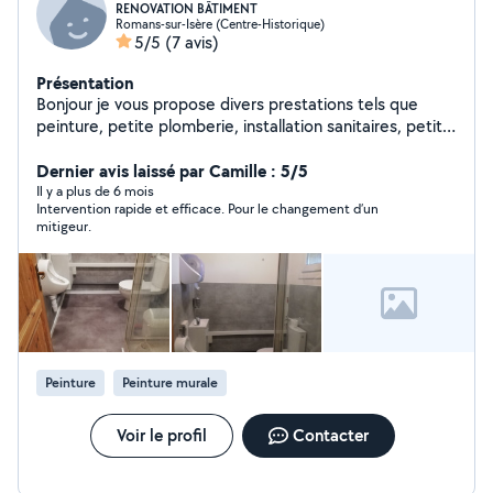
RENOVATION BÂTIMENT
Romans-sur-Isère (Centre-Historique)
5/5
(7 avis)
Présentation
Bonjour je vous propose divers prestations tels que
peinture, petite plomberie, installation sanitaires, petite
électricité, montage démontage de meuble, petite
maçonnerie, bricolage divers.
Dernier avis laissé par Camille : 5/5
Il y a plus de 6 mois
Intervention rapide et efficace. Pour le changement d’un
mitigeur.
Peinture
Peinture murale
Voir le profil
Contacter