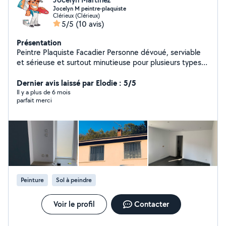
Jocelyn M peintre-plaquiste
Clérieux (Clérieux)
5/5
(10 avis)
Présentation
Peintre Plaquiste Facadier Personne dévoué, serviable
et sérieuse et surtout minutieuse pour plusieurs types
de travaux : Peinture intérieur ( murs , plafonds , portes
)comme extérieur ( façades, volets , passe de toit ).
Dernier avis laissé par Elodie : 5/5
Jointeur . Travaux paysagiste : taillages haies , arbuste ,
Il y a plus de 6 mois
parfait merci
petits arbres , tonte pelouse . Montage de meubles ,
meuble en kits .
Peinture
Sol à peindre
Voir le profil
Contacter