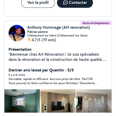
Voir le profil
Contacter
Auto-entrepreneur
Anthony Hommage (AH renovation)
Plâtrier-peintre
Châteauneuf-sur-Isère (Châteauneuf-sur-Isère)
4,7/5
(19 avis)
Présentation
"Bienvenue chez AH Rénovation ! Je suis spécialisés
dans la rénovation et la construction de haute qualité.
Mes services comprennent : - Plâtrerie : des finitions
impeccables pour vos murs et plafonds (bandes à joint,
Dernier avis laissé par Quentin : 5/5
ratissage ..) - Isolation : pour un confort thermique et
Il y a 6 mois
Serviable, rapide et efficace. Aucune prise de tête. Tarif OK.
acoustique optimal - Peinture : des couleurs qui vous
Vous pouvez lui faire confiance les yeux fermées ! Deuxième
ressemblent avec zéro défauts ! - Sols souples : pour un
avis suite à mon deuxième chantier. Peinture du Salon +
confort et une esthétique parfaite Je suis avant tout un
Cuisine + Couloir fais avec expertise et sans accroche. Rapide
professionnel et à l'écoute de vos besoins. Je travail
et efficace et arrangeant ! Je lui est carrément laissé les clefs
de ma maison et tout est en ordre. Encore merci !
avec passion et dévouement pour vous offrir des
résultats qui dépassent vos attentes. Ma priorité ?
Votre satisfaction ! Je suis là pour vous aider à donner