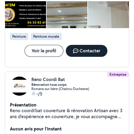
Peinture
Peinture murale
Voir le profil
Contacter
Entreprise
Reno Coordi Bat
Rénovation tous corps
Romans-sur-Isère (Chatiou-Duchesne)
-/5
Présentation
Reno coordi'bat couverture & rénovation Artisan avec 3
ans d'expérience en couverture, je vous accompagne
dans vos travaux de toiture et d'aménagement intérieur.
Couverture / Toiture (spécialité) Rénovation et
Aucun avis pour l'instant