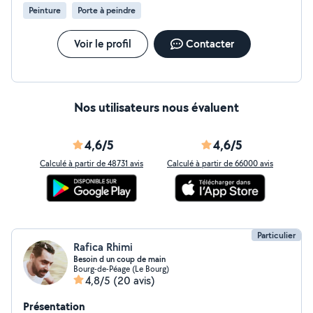
vie à vos projets de rénovation et de construction.
Peinture
Porte à peindre
Contactez-moi pour discuter de vos idées et de vos
besoins !" Anthony.H
Voir le profil
Contacter
Nos utilisateurs nous évaluent
4,6/5
4,6/5
Calculé à partir de 48731 avis
Calculé à partir de 66000 avis
Particulier
Rafica Rhimi
Besoin d un coup de main
Bourg-de-Péage (Le Bourg)
4,8/5
(20 avis)
Présentation