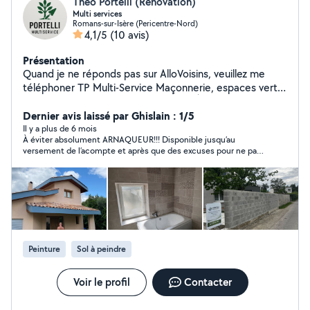
Theo Portelli (Rénovation)
Multi services
Romans-sur-Isère (Pericentre-Nord)
4,1/5
(10 avis)
Présentation
Quand je ne réponds pas sur AlloVoisins, veuillez me
téléphoner TP Multi-Service Maçonnerie, espaces verts,
terrassement & nettoyage extérieur À Romans-sur-Isère
et alentours, faites confiance à une équipe sérieuse et
Dernier avis laissé par Ghislain : 1/5
polyvalente pour tous vos travaux extérieurs. ️
Il y a plus de 6 mois
À éviter absolument ARNAQUEUR!!! Disponible jusqu’au
Maçonnerie Murs, dalles, clôtures, terrasses Rénovation
versement de l’acompte et après que des excuses pour ne pas
et petits travaux de gros œuvre Espaces verts Tonte,
faire les travaux… puis il fait le mort en gardant l’argent bien
taille, débroussaillage Aménagement de jardins
entendu!!! Dépos de plainte en cours. À ÉVITER ABSOLUMENT !
Nettoyage extérieur Terrasses, façades, allées, murets
Démoussage et haute pression Terrassement
Nivellement, creusement, préparation de terrain Pose
de gravier, fondations légères Romans-sur-Isère &
alentours Travail soigné Devis gratuit Intervention rapide
Peinture
Sol à peindre
Contactez-nous pour un service pro, fiable et de
proximité
Voir le profil
Contacter