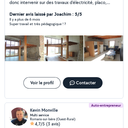
donc intervenir sur des travaux d'électricité, placo,
peinture, carrelage et faïence (petites surfaces). Je
peux monter les meubles, portes coulissantes, placards,
Dernier avis laissé par Joachim : 5/5
etc.... Enfin, je fais aussitôt l'entretien des espaces verts
Il y a plus de 6 mois
Super travail et très pédagogique ! ?
: tondeuse, débrousailleuse N'hésitez pas à me
contacter pour en discuter. Au plaisir Claude
Voir le profil
Contacter
Auto-entrepreneur
Kevin Monville
Multi service
Romans-sur-Isère (Ouest-Rural)
4,7/5
(3 avis)