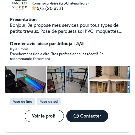
Romans-sur-Isère (Est-Chateaufleury)
5/5
(20 avis)
Présentation
Bonjour, Je propose mes services pour tous types de
petits travaux. Pose de parquets sol PVC, moquettes
Peinture, papiers peints. Création cloison, tirage de
ligne. Montage et pose de meubles, (Cuisine, bureau,
Dernier avis laissé par Atlouja : 5/5
dressing, etc), mais également cadre, plafonnier,
Il y a 1 mois
Franchement rien à dire. Très professionnel et réactif. Je
étagères, tringles à rideaux ... Je peux également
recommande fortement .
proposer mes services pour d'autres types de travaux,
petits entretien de certains véhicules (vidange filtres,
disques et plaquettes, etc). Mais également petit
entretien d espaces verts. Tonte de la pelouse, révision
de votre Tondeuse. Garde et visite de certains animaux,
etc N'hésitez pas à me contacter afin de convenir
ensemble d'une solution simple et efficace au meilleur
Pose de lino
Pose de sol
prix.
Voir le profil
Contacter