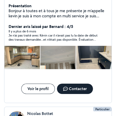
Présentation
Bonjour à toutes et à tous je me présente je m'appelle
kevin je suis à mon compte en multi service je suis
passionné par ce que je fais. Je suis contentieux et
rigoureux dans mon travail. Aujourd'hui je me mets à
Dernier avis laissé par Bernard : 4/5
disposition mes services pour tous types de bricolage.
Il y a plus de 6 mois
Je n'ai pas traité avec Kévin car il n'avait pas lu la date de début
Je serais ravi de prendre rendez vous avec vous pour
des travaux demandée...et n'était pas disponible. Évaluation
effectuer un devis pour vos futures projets A bientôt.
impossible sur prestation..mais bonne réaction par messagerie.
Kevin.
Voir le profil
Contacter
Particulier
Nicolas Bottet