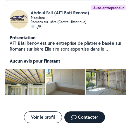
Auto-entrepreneur
Abdoul Fall (AF1 Bati Renove)
Plaquiste
Romans-sur-Isère (Centre-Historique)
-/5
Présentation
AF1 Bâti Renov est une entreprise de plâtrerie basée sur
Romans sur Isère Elle tire sont expertise dans le
domaine du second œuvre avec une équipe de
professionnels à l'écoute Le savoir être et le savoir faire
Aucun avis pour l'instant
sont nos principes premiers
Voir le profil
Contacter