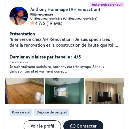
Auto-entrepreneur
Anthony Hommage (AH renovation)
Plâtrier-peintre
Châteauneuf-sur-Isère (Châteauneuf-sur-Isère)
4,7/5
(19 avis)
Présentation
"Bienvenue chez AH Rénovation ! Je suis spécialisés
dans la rénovation et la construction de haute qualité.
Mes services comprennent : - Plâtrerie : des finitions
impeccables pour vos murs et plafonds (bandes à joint,
Dernier avis laissé par Isabelle : 4/5
ratissage ..) - Isolation : pour un confort thermique et
Il y a 2 mois
Je suis vraiment satisfaite, Anthony est très sympa. Sérieux
acoustique optimal - Peinture : des couleurs qui vous
dans son travail et vraiment correct.
ressemblent avec zéro défauts ! - Sols souples : pour un
confort et une esthétique parfaite Je suis avant tout un
professionnel et à l'écoute de vos besoins. Je travail
avec passion et dévouement pour vous offrir des
résultats qui dépassent vos attentes. Ma priorité ?
Votre satisfaction ! Je suis là pour vous aider à donner
vie à vos projets de rénovation et de construction.
Pose de sol
Dépose de parquet
Contactez-moi pour discuter de vos idées et de vos
besoins !" Anthony.H
Voir le profil
Contacter