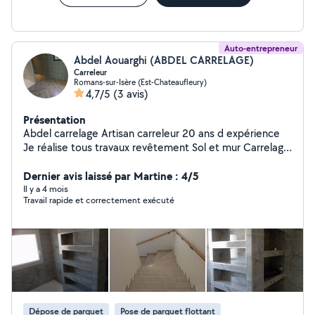
Auto-entrepreneur
Abdel Aouarghi (ABDEL CARRELAGE)
Carreleur
Romans-sur-Isère (Est-Chateaufleury)
4,7/5
(3 avis)
Présentation
Abdel carrelage Artisan carreleur 20 ans d expérience
Je réalise tous travaux revêtement Sol et mur Carrelage
faience parquet Sol PVC Douche a l italienne Salle de
bain clé on main
Dernier avis laissé par Martine : 4/5
Il y a 4 mois
Travail rapide et correctement exécuté
Dépose de parquet
Pose de parquet flottant