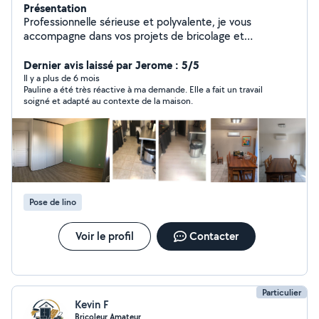
Présentation
Professionnelle sérieuse et polyvalente, je vous
accompagne dans vos projets de bricolage et
d'aménagement intérieur. J'interviens avec soin,
méthode et écoute, en privilégiant un travail propre,
Dernier avis laissé par Jerome : 5/5
sécurisé et conforme à vos attentes. Prestations
Il y a plus de 6 mois
Pauline a été très réactive à ma demande. Elle a fait un travail
proposées : - Peinture & pose de papier peint (compris
soigné et adapté au contexte de la maison.
réparation des surfaces murales) - Pose de sols
(parquet, PVC, lino, carrelage) - Bricolage : Pose
d'étagères, tringles, luminaires, réparations diverses -
Montage de meubles et pose cuisine - Petite plomberie
- Électricité (petits travaux) - Carrelage (petites
surfaces) Chaque intervention est réalisée avec rigueur
et souci du détail, dans un esprit de confiance et de
Pose de lino
proximité. N'hésitez pas à me contacter pour échanger
sur votre projet et obtenir un devis (déplacement
gratuit) A bientôt !
Voir le profil
Contacter
Particulier
Kevin F
Bricoleur Amateur