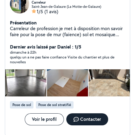
Carreleur
Saint-Jean-de-Galaure (La Motte-de-Galaure)
1/5
(1 avis)
Présentation
Carreleur de profession je met à disposition mon savoir
faire pour la pose de mur (faïence) sol et mosaïque
Ancien compétiteur au Worldskills (ou olympiade des
métiers) Champion Auvergne Rhône Alpes carrelage en
Dernier avis laissé par Daniel : 1/5
2020 6eme national.
dimanche à 22h
quelqu un a ne pas faire confiance Visite du chantier et plus de
nouvelles
Pose de sol
Pose de sol stratifié
Voir le profil
Contacter