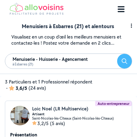
Menuisiers à Esbarres (21) et alentours
Visualisez en un coup d'œil les meilleurs menuisiers et
contactez-les ! Postez votre demande en 2 clics...
Menuiserie - Huisserie - Agencement
Reche
à Esbarres (21)
3 Particuliers et 1 Professionnel répondent
-
3,6/5
(24 avis)
Auto-entrepreneur
Loic Noel (LR Multiservice)
Artisant
Saint-Nicolas-lès-Cîteaux (Saint-Nicolas-lès-Cîteaux)
3,2/5
(5 avis)
Présentation