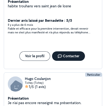
Présentation
habite trouhans vers saint jean de losne
Dernier avis laissé par Bernadette : 5/5
Il y a plus de 6 mois
Fiable et efficace pour la première intervention, devait revenir
mais ne s'est plus manifesté et n'a plus répondu au téléphone ;
comportement incorrect, on prévient si l'on a un problème ou
que l'on n'est plus disponible
Voir le profil
Contacter
Particulier
Hugo Coulanjon
Tichey (Tichey)
1/5
(1 avis)
Présentation
Je n'ai pas encore renseigné ma présentation.