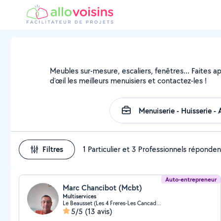
Meubles sur-mesure, escaliers, fenêtres... Faites a
d'œil les meilleurs menuisiers et contactez-les !
Filtres
1 Particulier et 3 Professionnels réponden
Auto-entrepreneur
Marc Chancibot (Mcbt)
Multiservices
Le Beausset (Les 4 Freres-Les Cancades-Les Ginestes)
5/5
(13 avis)