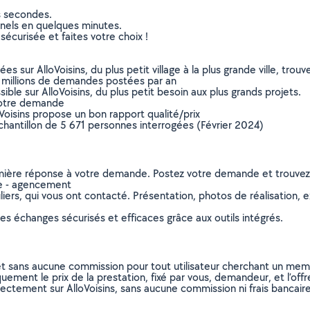
s secondes.
nnels en quelques minutes.
sécurisée et faites votre choix !
sur AlloVoisins, du plus petit village à la plus grande ville, tro
 millions de demandes postées par an
ible sur AlloVoisins, du plus petit besoin aux plus grands projets.
votre demande
oVoisins propose un bon rapport qualité/prix
chantillon de 5 671 personnes interrogées (Février 2024)
remière réponse à votre demande. Postez votre demande et trouve
ie - agencement
ers, qui vous ont contacté. Présentation, photos de réalisation, exp
s échanges sécurisés et efficaces grâce aux outils intégrés.
et sans aucune commission pour tout utilisateur cherchant un membre
uement le prix de la prestation, fixé par vous, demandeur, et l’offr
rectement sur AlloVoisins, sans aucune commission ni frais bancaire