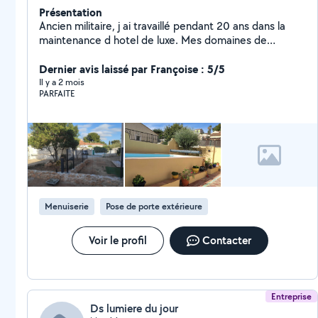
Présentation
Ancien militaire, j ai travaillé pendant 20 ans dans la
maintenance d hotel de luxe. Mes domaines de
compétences sont jardinnage ( entretien, taille
debrousaillage...), petite maçonnerie, cloture, pergola,
Dernier avis laissé par Françoise : 5/5
montage meubles en kit, petit électricité ( installation
Il y a 2 mois
PARFAITE
éclairage extérieure, changement moteur volet
roulant...)
Menuiserie
Pose de porte extérieure
Voir le profil
Contacter
Entreprise
Ds lumiere du jour