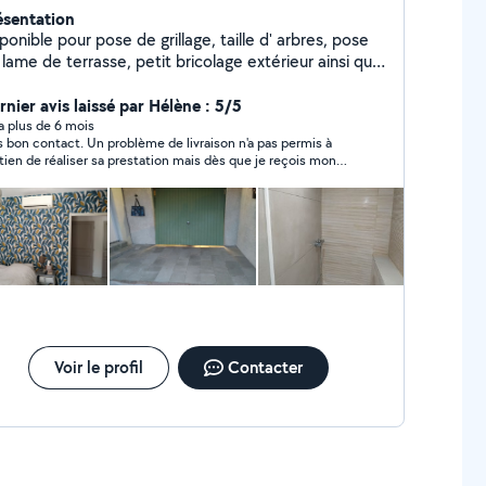
ésentation
ponible pour pose de grillage, taille d' arbres, pose
lame de terrasse, petit bricolage extérieur ainsi que
r du bricolage intérieur tel que de la pose de
isine, montage de meuble, pose de rembarde,
rnier avis laissé par Hélène : 5/5
nture, pose de carrelage, petit travaux électrique,
y a plus de 6 mois
s bon contact. Un problème de livraison n'a pas permis à
ttoyage int/ext et déménagement
tien de réaliser sa prestation mais dès que je reçois mon
ilier, je fais appel à ses services.
Voir le profil
Contacter