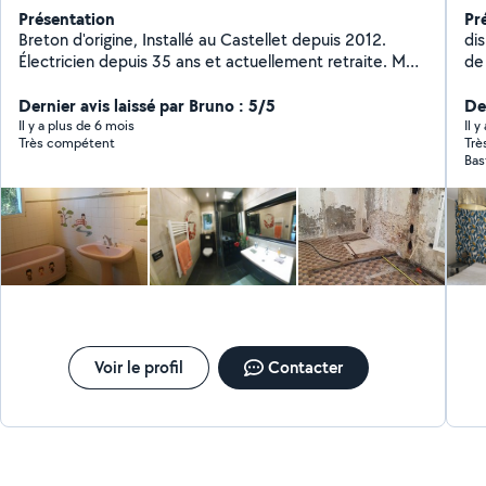
Présentation
Pr
Breton d'origine, Installé au Castellet depuis 2012.
dis
Électricien depuis 35 ans et actuellement retraite. Mes
de 
domaines : maçonnerie, carrelage, plomberie,
pou
électricité, menuiserie, jardin, piscine, mur de
Dernier avis laissé par Bruno : 5/5
cu
De
restanque, terrasse, soudure acier, ...
pei
Il y a plus de 6 mois
Il 
Très compétent
Trè
ne
Bas
mob
Voir le profil
Contacter