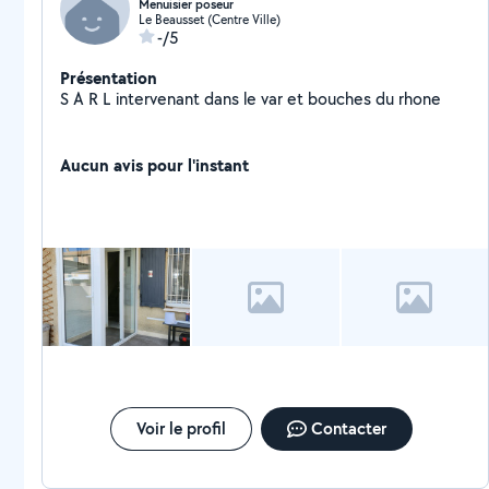
Menuisier poseur
Le Beausset (Centre Ville)
-/5
Présentation
S A R L intervenant dans le var et bouches du rhone
Aucun avis pour l'instant
Voir le profil
Contacter