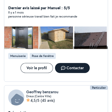
des fenêtres/ porte d'entrée/ portes coulissante pour
véranda...etc. Devis GRATUITE et sans ENGAGEMENT.
Dernier avis laissé par Manuel : 5/5
A très vite!
Il y a 1 mois
personne sérieuse travail bien fait je recommande
Menuiserie
Pose de fenêtre
Voir le profil
Contacter
Particulier
Geoffrey benzarou
Dreux (Centre Ville)
4,5/5
(45 avis)