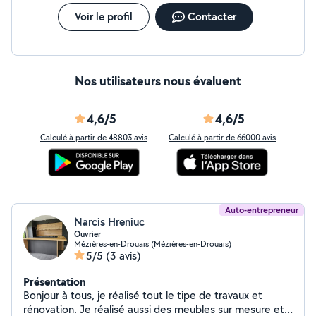
manutention, nettoyage ou besoin spécifique.
Demande étudiée directement ou orientation vers un
Voir le profil
Contacter
professionnel adapté. Petit jardinage : crédit d'impôt de
50 %, avance immédiate et CESU selon éligibilité.
Nos utilisateurs nous évaluent
4,6/5
4,6/5
Calculé à partir de 48803 avis
Calculé à partir de 66000 avis
Auto-entrepreneur
Narcis Hreniuc
Ouvrier
Mézières-en-Drouais (Mézières-en-Drouais)
5/5
(3 avis)
Présentation
Bonjour à tous, je réalisé tout le tipe de travaux et
rénovation. Je réalisé aussi des meubles sur mesure et