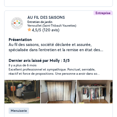
Entreprise
AU FIL DES SAISONS
Entretien de jardin
Vernouillet (Saint-Thibault Vauvettes)
4,5/5
(120 avis)
Présentation
Au fil des saisons, société déclarée et assurée,
spécialisée dans l'entretien et la remise en état des
jardins à Dreux et alentours. L'application peut afficher
votre demande privée comme « lue » alors qu'elle ne
Dernier avis laissé par Molly : 5/5
m'autorise pas à répondre, notamment en cas de
Il y a plus de 6 mois
Excellent professionnel et sympathique. Ponctuel, serviable,
mauvaise catégorie ou de secteur non couvert. Dans ce
réactif et force de propositions. Une personne a avoir dans son
cas, appelez-moi directement via le numéro affiché sur
carnet d'adresses. Très satisfaite des travaux qu'il a accomplis.
mon profil ou mon site internet. Tonte et entretien
régulier Taille de haies et d'arbustes Débroussaillage et
remise en état Désherbage et entretien des massifs
Nettoyage des allées et terrasses Ramassage et
évacuation des déchets verts Interventions ponctuelles
ou régulières, travail soigné et devis clair. Services
Menuiserie
complémentaires sur demande : petits travaux,