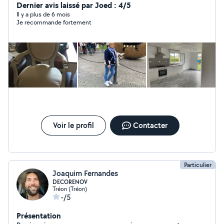
propositions. Bonne journée à vous
Dernier avis laissé par Joed : 4/5
Il y a plus de 6 mois
Je recommande fortement
Voir le profil
Contacter
Particulier
Joaquim Fernandes
DECORENOV
Tréon (Tréon)
-/5
Présentation