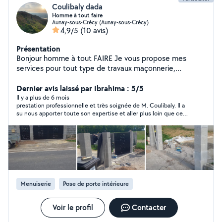
Coulibaly dada
Homme à tout faire
Aunay-sous-Crécy (Aunay-sous-Crécy)
4,9/5
(10 avis)
Présentation
Bonjour homme à tout FAIRE Je vous propose mes
services pour tout type de travaux maçonnerie,
bucheronnage, élagage, débroussaillage , de clôture ,
portail, et d'autre petite travaux et ma femme est aussi
Dernier avis laissé par Ibrahima : 5/5
disponible pour le ménage de l'aide pour les courses aux
Il y a plus de 6 mois
prestation professionnelle et très soignée de M. Coulibaly. Il a
autres N'hésitez pas de nous connecter pour plus de
su nous apporter toute son expertise et aller plus loin que ce
renseignements À bientôt
que nous lui avons demandé tout en respectant les délais
prévus.
Menuiserie
Pose de porte intérieure
Voir le profil
Contacter