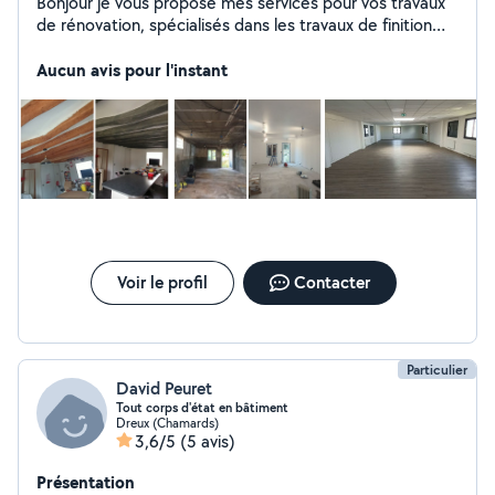
Bonjour je vous propose mes services pour vos travaux
de rénovation, spécialisés dans les travaux de finition
avec respect des délais de livraison, je vous garantie un
travail soigné.
Aucun avis pour l'instant
Voir le profil
Contacter
Particulier
David Peuret
Tout corps d'état en bâtiment
Dreux (Chamards)
3,6/5
(5 avis)
Présentation