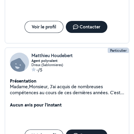
Voir le profil
Contacter
Particulier
Matthieu Houdebert
Agent polyvalent
Dreux (Sablonnieres)
-/5
Présentation
Madame,Monsieur, J'ai acquis de nombreuses
compétences au cours de ces dernières années. C'est
pourquoi, je vous propose mon aide dans différents
domaines. Je me tiens à votre disposition et à votre
Aucun avis pour l'instant
écoute. Cordialement, Matthieu.