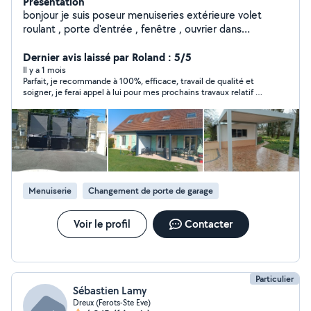
Présentation
bonjour je suis poseur menuiseries extérieure volet
roulant , porte d'entrée , fenêtre , ouvrier dans
l'automatisme de portail (bft,Somfy,Nice,scs
sentinel,Cardin, came) porte de garage et pose de
Dernier avis laissé par Roland : 5/5
pergolas.
Il y a 1 mois
Parfait, je recommande à 100%, efficace, travail de qualité et
soigner, je ferai appel à lui pour mes prochains travaux relatif à
son domaine de compétence.
Menuiserie
Changement de porte de garage
Voir le profil
Contacter
Particulier
Sébastien Lamy
Dreux (Ferots-Ste Eve)