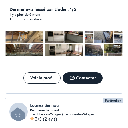
des maisons anciennes J'ai également une mini pelle 2t8
pour tout travaux de terrassement..
Dernier avis laissé par Elodie : 1/5
Il y a plus de 6 mois
Aucun commentaire
Voir le profil
Contacter
Particulier
Lounes Sennour
Peintre en bâtiment
Tremblay-les-Villages (Tremblay-les-Villages)
3/5
(2 avis)