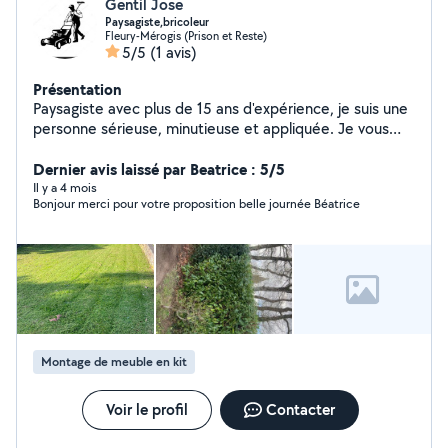
Gentil Jose
Paysagiste,bricoleur
Fleury-Mérogis (Prison et Reste)
5/5
(1 avis)
Présentation
Paysagiste avec plus de 15 ans d'expérience, je suis une
personne sérieuse, minutieuse et appliquée. Je vous
propose mes services à des tarifs abordables pour tous
vos besoins en extérieur, ainsi que pour du petit
Dernier avis laissé par Beatrice : 5/5
bricolage à domicile : montage de meubles, fixation de
Il y a 4 mois
Bonjour merci pour votre proposition belle journée Béatrice
TV, étagères, cadres, etc. Je reste à votre disposition
pour toute demande et serai ravi de vous accompagner
dans vos projets. Au plaisir de vous lire.
Montage de meuble en kit
Voir le profil
Contacter