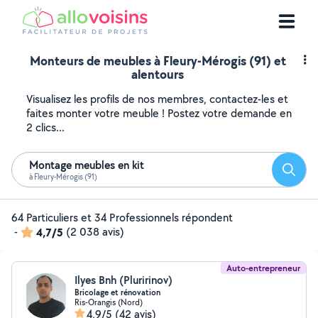
Monteurs de meubles à Fleury-Mérogis (91) et
alentours
Visualisez les profils de nos membres, contactez-les et
faites monter votre meuble ! Postez votre demande en
2 clics...
Montage meubles en kit
Reche
à Fleury-Mérogis (91)
64 Particuliers et 34 Professionnels répondent
-
4,7/5
(2 038 avis)
Auto-entrepreneur
Ilyes Bnh (Pluririnov)
Bricolage et rénovation
Ris-Orangis (Nord)
4,9/5
(42 avis)