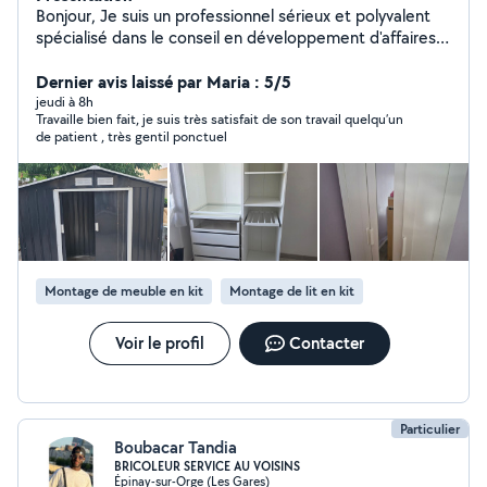
Bonjour, Je suis un professionnel sérieux et polyvalent
spécialisé dans le conseil en développement d'affaires.
J'accompagne les entrepreneurs et les entreprises dans
la croissance de leurs activités et la recherche de
Dernier avis laissé par Maria : 5/5
nouvelles opportunités. Par ailleurs, je propose
jeudi à 8h
Travaille bien fait, je suis très satisfait de son travail quelqu’un
également plusieurs services aux particuliers,
de patient , très gentil ponctuel
notamment - le montage de tous types de meubles -
l'aide aux devoirs pour les élèves du primaire et du
collège, - les services de ménage - l'aide au
déménagement - ainsi que divers travaux de bricolage
et multi services ( peinture , electricite , plomberie ,
netoyage ) Rigoureux, ponctuel et à l'écoute, je
m'engage à fournir un travail de qualité et à répondre
Montage de meuble en kit
Montage de lit en kit
efficacement aux besoins de chaque client. Au plaisir de
collaborer avec vous.
Voir le profil
Contacter
Particulier
Boubacar Tandia
BRICOLEUR SERVICE AU VOISINS
Épinay-sur-Orge (Les Gares)