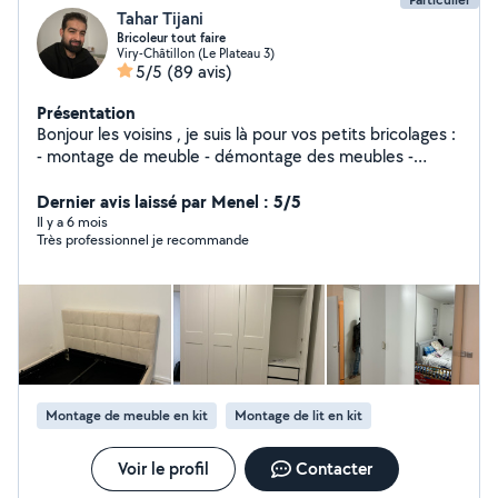
Tahar Tijani
Bricoleur tout faire
Viry-Châtillon (Le Plateau 3)
5/5
(89 avis)
Présentation
Bonjour les voisins , je suis là pour vos petits bricolages :
- montage de meuble - démontage des meubles -
bricolage en électricité: branchement plaque de cuisson
, plafonnier , création prise et éclairage . - fixation tringle
Dernier avis laissé par Menel : 5/5
- peinture - bricolage en menuiserie - bricolage en
Il y a 6 mois
Très professionnel je recommande
plomberie - fixation tv au mur - branchement et
raccordement machine à laver et lave-vaisselle -
manutention et tout petit bricolage. 06 /41 /53 /05
/5deux NB : JE NE FAIS PAS pas la réparation des
électroménagers. Envoyez moi les demandes privées
uniquement sur les catégories : montage de meubles et
petits bricolages . Je ne peux pas répondre sur les
autres catégories
Montage de meuble en kit
Montage de lit en kit
Voir le profil
Contacter