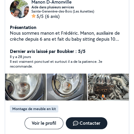
Manon D-Amonville
Aide dans plusieurs services
Sainte-Geneviève-des-Bois (Les Aunettes)
5/5
(6 avis)
Présentation
Nous sommes manon et Frédéric. Manon, auxiliaire de
crèche depuis 6 ans et fait du baby sitting depuis 10
ans. Je propose mes services pour garder vos enfants,
aider aux devoirs. J'aime aussi les animaux depuis toutes
Dernier avis laissé par Boubker : 5/5
petites j'ai des chiens et lapins et actuellement 2 chats.
Il y a 28 jours
Il est vraiment ponctuel et surtout il a de la patience. Je
Je suis disponible pour venir garder chats et chien et
recommande.
autres animaux. Frédéric, s'y connaît un peu en
mécanique auto et vélo. Étant dans une boîte de
société de vélo électrique il peut vous aider.
Montage de meuble en kit
Voir le profil
Contacter