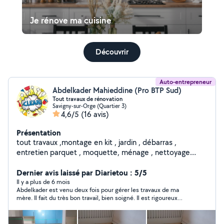
Je rénove ma cuisine
Découvrir
Auto-entrepreneur
Abdelkader Mahieddine (Pro BTP Sud)
Tout travaux de rénovation
Savigny-sur-Orge (Quartier 3)
4,6/5
(16 avis)
Présentation
tout travaux ,montage en kit , jardin , débarras ,
entretien parquet , moquette, ménage , nettoyage
vitrine ,penture tapisserie
Dernier avis laissé par Diarietou : 5/5
Il y a plus de 6 mois
Abdelkader est venu deux fois pour gérer les travaux de ma
mère. Il fait du très bon travail, bien soigné. Il est rigoureux
dans son travail. Il a installé des luminaires de dressing , un
miroir , un meuble lavabo et refait l’électricité. Ma mère est
très satisfaite. Je n’hésiterai pas à rappeler Abdelkader pour