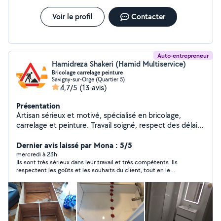
information, je suis limité à un rayon de 10kms autour de
Longpont sur orge, je ne pourrais donc pas vous
Voir le profil
Contacter
répondre via le site pour toute demande en message
privé, n'hésitez pas à me contacter par téléphone. A
très vite !
Auto-entrepreneur
Hamidreza Shakeri (Hamid Multiservice)
Bricolage carrelage peinture
Savigny-sur-Orge (Quartier 5)
4,7/5
(13 avis)
Présentation
Artisan sérieux et motivé, spécialisé en bricolage,
carrelage et peinture. Travail soigné, respect des délais
et satisfaction client avant tout. Disponible pour petits
et grands travaux de rénovation.. N'hésitez pas si vous
Dernier avis laissé par Mona : 5/5
avez des questions.. 07-80-53-83-53
mercredi à 23h
Ils sont très sérieux dans leur travail et très compétents. Ils
respectent les goûts et les souhaits du client, tout en le
conseillant avec professionnalisme afin d’obtenir le meilleur
résultat.