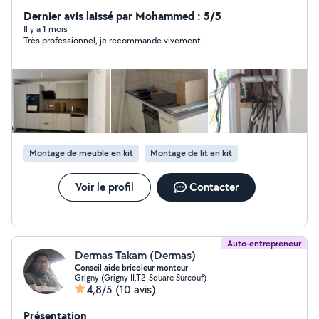
savoir-faire et mon expérience en la matière je saurai
être à la hauteur de vos attentes.
Dernier avis laissé par Mohammed : 5/5
Il y a 1 mois
Très professionnel, je recommande vivement.
Montage de meuble en kit
Montage de lit en kit
Voir le profil
Contacter
Auto-entrepreneur
Dermas Takam (Dermas)
Conseil aide bricoleur monteur
Grigny (Grigny II.T2-Square Surcouf)
4,8/5
(10 avis)
Présentation