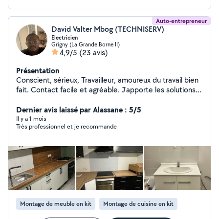
Auto-entrepreneur
David Valter Mbog (TECHNISERV)
Electricien
Grigny (La Grande Borne II)
4,9/5
(23 avis)
Présentation
Conscient, sérieux, Travailleur, amoureux du travail bien
fait. Contact facile et agréable. J'apporte les solutions
en terme d'efficacité et de design pour un travail bien
fini.
Dernier avis laissé par Alassane : 5/5
Il y a 1 mois
Très professionnel et je recommande
Montage de meuble en kit
Montage de cuisine en kit