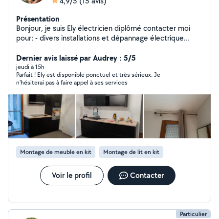
4,9/5
(15 avis)
Présentation
Bonjour, je suis Ely électricien diplômé contacter moi
pour: - divers installations et dépannage électrique
(raccordement d'appareillage, plafonnier, plaque de
cuisson / tirage de câble, installation complète et
Dernier avis laissé par Audrey : 5/5
remplacement de tableau électrique etc...) - faire le
jeudi à 15h
Parfait ! Ely est disponible ponctuel et très sérieux. Je
montage et la pose au sol et mural de vos meubles,
n’hésiterai pas à faire appel à ses services
étagères, tringles à rideaux et installation complète
d'une cuisine équipée avec aide à la conception 3D ou
d'un dressing etc...) - divers installations sanitaires -
aussi vous aidez pour un déménagement
Montage de meuble en kit
Montage de lit en kit
Voir le profil
Contacter
Particulier