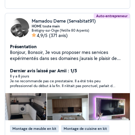
Auto-entrepreneur
Mamadou Deme (Servabitat91)
HOME toute main
Brétigny-sur-Orge (Vetille 80 Arpents)
4,9/5
(371 avis)
Présentation
Bonjour, Bonsoir, Je vous proposer mes services
expérimentés dans ses domaines j'aurais le plaisir de
vous venir en aide car c'est ma passion BIEN-SÛR avec
le matériel nécessaire : LE CLIENT AVANT L'ARGENT...
Dernier avis laissé par Amii : 1/5
Voici mes prestations de service. BRIk'cOLAGE ;
Il y a 8 jours
Je ne recommande pas ce prestataire. Il a été très peu
Montage de cuisine équipée Pose de support mural TV
professionnel du début à la fin. Il n’était pas ponctuel, parlait de
Pose parquet Pose de Lustre et ou changement
manière irrespectueuse et se permettait de quitter mon
d'ampoule Montage,démontage de meubles et literie
intervention pour aller chez d’autres clientes avant de revenir.
Pose tringle rideau ect... PLOMB'ERIE ; Changement
Les horaires et les engagements n’ont pas été respectés.
Cette expérience a été très décevante et je ne referai pas
mitigeur evier et lavabo Débouchage canalisation
appel à ses services.
Changement siphon Soudure cuivre et modification
Changement pvc ou joint d'étanchéité ect.. Je suis poli
toujours souriant ,agreable, ponctuel, sociable ,travaille
Montage de meuble en kit
Montage de cuisine en kit
en toute sécurité minutieux, travail proprement et