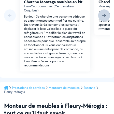
Cherche Montage meubles en kit
Cherche
Évry-Courcouronnes (Centre urbain
Morsang-su
Coquibus)
Bonjour, P
Bonjour, Je cherche une personne sérieuse
buffet bas 
et expérimentée pour modifier ma cuisine.
1.50m sur 1
Les travaux à réaliser sont les suivants : *
appartemen
déplacer le lave-vaisselle à la place du
rrrmonter 
réfrigérateur ; * modifier le plan de travail en
conséquence ; * effectuer les adaptations
nécessaires pour que l'ensemble soit propre
et fonctionnel. Si vous connaissez un
artisan ou une entreprise de confiance, ou
si vous faites ce type de travaux, merci de
me contacter en message privé. Je suis à
Evry Merci d'avance pour vos
recommandations !
Prestations de services
Monteurs de meubles
Essonne
Fleury-Mérogis
Monteur de meubles à Fleury-Mérogis :
tout ce qu’il faut savoir