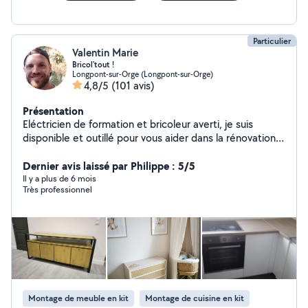
Particulier
Valentin Marie
Bricol'tout !
Longpont-sur-Orge (Longpont-sur-Orge)
4,8/5
(101 avis)
Présentation
Eléctricien de formation et bricoleur averti, je suis
disponible et outillé pour vous aider dans la rénovation (
pose parquet stratifié , pose cuisine , petits travaux de
reprise d'enduit, de peinture et autres finitions,
Dernier avis laissé par Philippe : 5/5
réfection joint silicone..) ainsi que dans l'aménagement
Il y a plus de 6 mois
Très professionnel
et la décoration de votre appartement ou maison (
pose tringles à rideaux, luminaires, etagères, montage
de dressings et meubles en tout genre, installation
électroménager ..) . Travail méticuleux, je ferai mon
possible pour redonner un petit coup de jeune à votre
intérieur . Également disponible pour vos dépannages
électricité, électroménager et plomberie, volets
roulants , entretiens extérieurs, ( tonte de pelouse,
Montage de meuble en kit
Montage de cuisine en kit
taille de haie, nettoyage de terrasses... ) . Pour