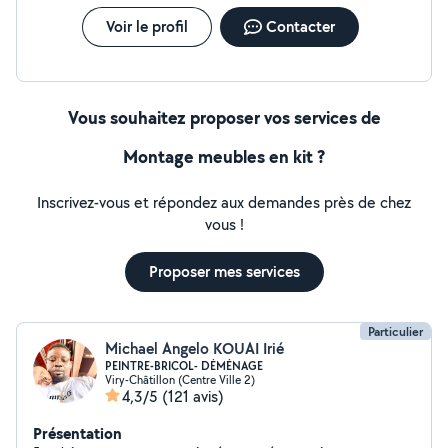
soigneusement. (PS:désolé pour les FOTES
d'orthographe car même dans "fotes" y'a une faute.
Voir le profil
Contacter
CHACUN SON DOMAINE. Ps:Pour les demandes
privées contacter moi par téléphone car je peux pas
répondre aux messages Merci. Pour chaque devis
20euros par déplacement.
Vous souhaitez proposer vos services de
Montage meubles en kit ?
Inscrivez-vous et répondez aux demandes près de chez
vous !
Proposer mes services
Particulier
Michael Angelo KOUAI Irié
PEINTRE-BRICOL- DÉMÉNAGE
Viry-Châtillon (Centre Ville 2)
4,3/5
(121 avis)
Présentation