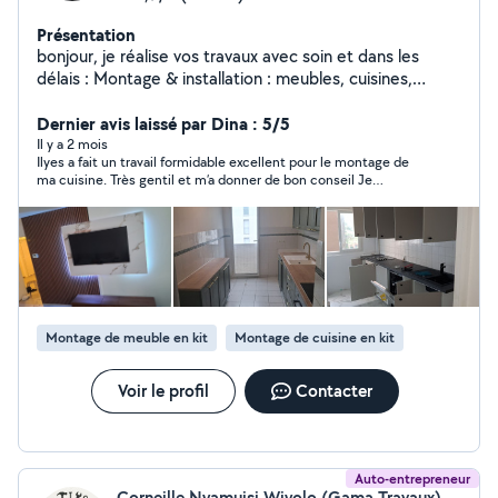
Présentation
bonjour, je réalise vos travaux avec soin et dans les
délais : Montage & installation : meubles, cuisines,
dressing Peinture & déco : murs, plafonds, finitions
décoratives Placo décoratif : niches, têtes de lit, faux
Dernier avis laissé par Dina : 5/5
plafonds modernes travaux électriques : prises,
Il y a 2 mois
Ilyes a fait un travail formidable excellent pour le montage de
luminaires, interrupteurs, raccordement Je reste à votre
ma cuisine. Très gentil et m’a donner de bon conseil Je
disposition
recommande Ilyes pour son professionnalisme il connaît très
bien son travail ma cuisine a été fonctionnelle rapidement
Montage de meuble en kit
Montage de cuisine en kit
Voir le profil
Contacter
Auto-entrepreneur
Corneille Nyamuisi Wiyolo (Gama Travaux)