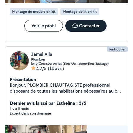
Montage de meuble en kit
Montage de lit en kit
Voir le profil
Contacter
Particulier
Jamel Alla
Plombier
Évry-Courcouronnes (Bois Guillaume-Bois Sauvage)
4,7/5
(14 avis)
Présentation
Bonjour, PLOMBIER CHAUFFAGISTE professionnel
disposant de toutes les habilitations nécessaires au bon
déroulement des interventions. Diplômé, j'assure depuis
plus de 19 ans l'installation, vos équipements sanitaire et
Dernier avis laissé par Esthelina : 5/5
thermique Je suis véhiculé et dispose d'un outillage
Il y a 3 mois
Expert dans son domaine
professionnel de qualité. Sérieux 076053 et 2986 et Je
reste à votre disposition en cas de besoin. Merci et à
bientôt ! 076053et 2986