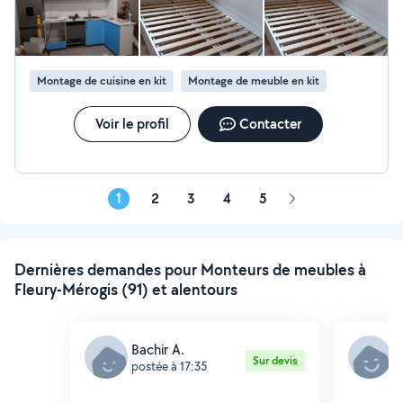
tout travaux
Montage de cuisine en kit
Montage de meuble en kit
Voir le profil
Contacter
1
2
3
4
5
Page
suivante
Dernières demandes pour Monteurs de meubles à
Fleury-Mérogis (91) et alentours
Bachir A.
N
Sur devis
postée à 17:35
p