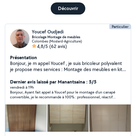
Découvrir
Particulier
Youcef Oudjedi
Bricolage Montage de meubles
Colombes (Moslard-Agriculture)
4,8/5
(62 avis)
Présentation
Bonjour, je m appel Youcef , je suis bricoleur polyvalent
je propose mes services : Montage des meubles en kit
et démontage Et tout ce qui est fixation on mûre
comme les cadres et tringle de rideau....
Dernier avis laissé par Manantsaina : 5/5
vendredi à 19h
Bonjour, Ayant fait appel à Youcef pour le montage d'un canapé
convertible, je le recommande à 100% : professionnel, réactif
et aimable.