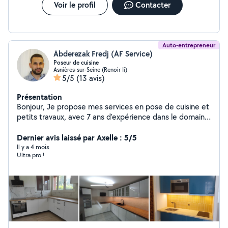
Voir le profil
Contacter
Auto-entrepreneur
Abderezak Fredj (AF Service)
Poseur de cuisine
Asnières-sur-Seine (Renoir Ii)
5/5
(13 avis)
Présentation
Bonjour, Je propose mes services en pose de cuisine et
petits travaux, avec 7 ans d'expérience dans le domaine
du bâtiment. Sérieux, ponctuel et minutieux, je mets
mon savoir-faire au service de vos besoins du quotidien.
Dernier avis laissé par Axelle : 5/5
Je peux intervenir notamment pour : Montage et
Il y a 4 mois
Ultra pro !
démontage de meubles Fixation d'étagères, cadres,
tringles à rideaux Petites réparations (portes, serrures,
poignées, joints, etc.) Remplacement de luminaires et
accessoires Travaux de finition et petits dépannages
Habitué à travailler chez des particuliers, je veille à
réaliser un travail propre, soigné et durable, en
respectant votre logement et les délais convenus. Je