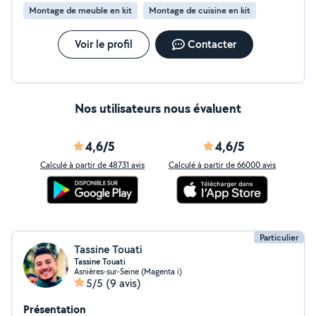
suis équipé de mes propres outils et reste disponible
Montage de meuble en kit
Montage de cuisine en kit
pour étudier toute demande de petits travaux selon vos
besoins. Cordialement
Voir le profil
Contacter
Nos utilisateurs nous évaluent
4,6/5
4,6/5
Calculé à partir de 48731 avis
Calculé à partir de 66000 avis
Particulier
Tassine Touati
Tassine Touati
Asnières-sur-Seine (Magenta i)
5/5
(9 avis)
Présentation