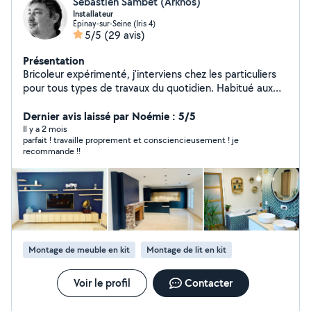
Sébastien Sambet (Arkhos)
Installateur
Épinay-sur-Seine (Iris 4)
5/5
(29 avis)
Présentation
Bricoleur expérimenté, j'interviens chez les particuliers
pour tous types de travaux du quotidien. Habitué aux
chantiers techniques dans mon activité principale, je
mets aujourd'hui ce savoir-faire au service des
Dernier avis laissé par Noémie : 5/5
particuliers : travail précis, solutions durables et chantier
Il y a 2 mois
parfait ! travaille proprement et consciencieusement ! je
propre. Je privilégie les choses simples, bien faites, sans
recommande !!
bricolage approximatif. Que ce soit pour un dépannage,
une installation ou une amélioration chez vous, je prends
le temps de faire correctement.
Montage de meuble en kit
Montage de lit en kit
Voir le profil
Contacter