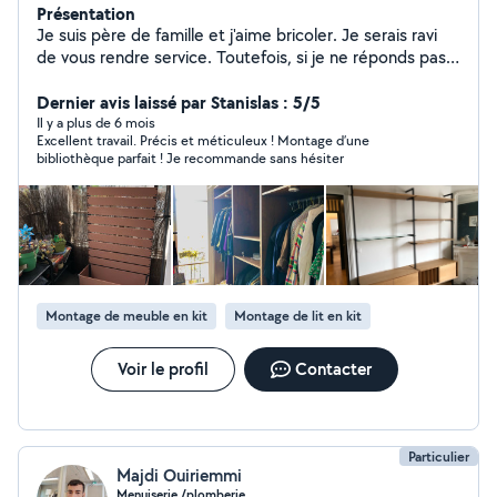
Présentation
Je suis père de famille et j'aime bricoler. Je serais ravi
de vous rendre service. Toutefois, si je ne réponds pas à
certaines demandes, c'est que je ne peux pas, bloqué à
4 réponses dans le mois et à 2km maximum autour de
Dernier avis laissé par Stanislas : 5/5
Bois-Colombes. J'en suis désolé. Je monte des
Il y a plus de 6 mois
Excellent travail. Précis et méticuleux ! Montage d’une
meubles, étagères, ponce les parquets, fais de la
bibliothèque parfait ! Je recommande sans hésiter
peinture, vous aide à évacuer vos déchets, taille votre
haie et votre pelouse, nettoie vitres, terrasses et
autres, peut convoyer personnes, colis, meubles petits
et moyens et peut aussi devenir votre partenaire multi
sport ! ️ Je loue plusieurs outils filaires : scie circulaire,
scie sauteuse, perceuse, perforateur, multitool, petite
ponceuse multi fonction. Je ne pratique que le travail
Montage de meuble en kit
Montage de lit en kit
soigné et mets tout en œuvre pour être fiable et digne
de votre confiance. Au plaisir de vous rencontrer !
Voir le profil
Contacter
Particulier
Majdi Ouiriemmi
Menuiserie /plomberie