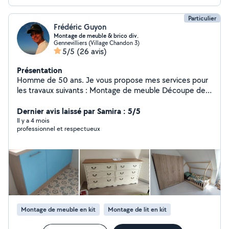
N'hesitez pas à me contacter pour discuter de votre
projet ou obtenir un devis
Particulier
Frédéric Guyon
Montage de meuble & brico div.
Gennevilliers (Village Chandon 3)
5/5
(26 avis)
Présentation
Homme de 50 ans. Je vous propose mes services pour
les travaux suivants : Montage de meuble Découpe de
plan de travail Bricolage divers Installation d'étagère
Électricité générale Plomberie Efficace, soigné et
Dernier avis laissé par Samira : 5/5
appliquant des tarifs raisonnable. Vous pouvez me
Il y a 4 mois
professionnel et respectueux
contacter par SMS. Je suis sérieux et honnête.
Montage de meuble en kit
Montage de lit en kit