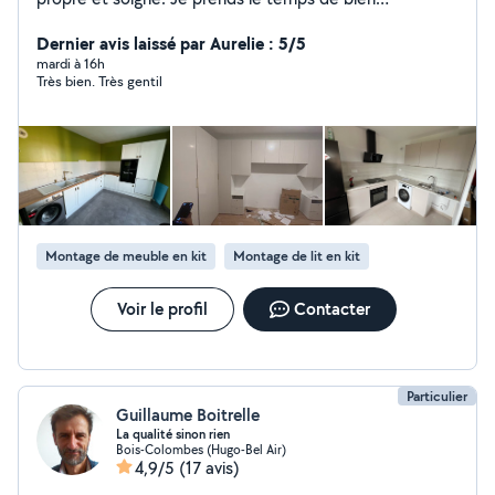
comprendre vos besoins afin de vous garantir un
résultat de qualité et durable. Je respecte les délais, les
Dernier avis laissé par Aurelie : 5/5
finitions et je travaille avec professionnalisme pour que
mardi à 16h
Très bien. Très gentil
vous soyez totalement satisfait. N'hésitez pas à me
contacter, je serai ravi de réaliser vos projets
Montage de meuble en kit
Montage de lit en kit
Voir le profil
Contacter
Particulier
Guillaume Boitrelle
La qualité sinon rien
Bois-Colombes (Hugo-Bel Air)
4,9/5
(17 avis)