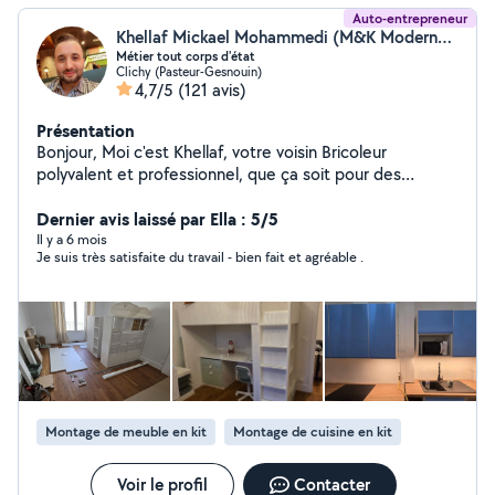
Auto-entrepreneur
Khellaf Mickael Mohammedi (M&K ModernestDecor)
Métier tout corps d'état
Clichy (Pasteur-Gesnouin)
4,7/5
(121 avis)
Présentation
Bonjour, Moi c'est Khellaf, votre voisin Bricoleur
polyvalent et professionnel, que ça soit pour des
petites réparations quotidiennes, des rénovations, ou
des projets d'agencement et de décoration d'intérieur,
Dernier avis laissé par Ella : 5/5
montage de meubles et pose de cuisines équipées,
Il y a 6 mois
Je suis très satisfaite du travail - bien fait et agréable .
travaux d'électricité, peintures, plomberie... Je
m'occupe de tout corps d'état avec soins et expertise.
N'hésitez pas à me contacter pour vos besoins en
bricolage ou en travaux. A très vite. Khellaf
Montage de meuble en kit
Montage de cuisine en kit
Voir le profil
Contacter