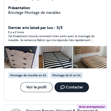
Présentation
Bricolage Montage de meubles
Dernier avis laissé par Lou : 5/5
Il y a 2 mois
J'ai finalement trouvé comment m'en sortir avec le montage du
meuble. Je remercie Rahim qui m'a répondu très rapidement et
dans la bienveillance lorsque j'ai annoncé avoir résolu mon
problème. Et je n'hésiterais pas la prochaine 😊
Montage de meuble en kit
Montage de lit en kit
Voir le profil
Contacter
Auto-entrepreneur
Giovanni Bonano (Giovanni B. Électricité & Services)