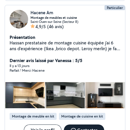
Particulier
Hacene Am
Montage de meubles et cuisine
Saint-Ouen-sur-Seine (Secteur 8)
4,9/5
(46 avis)
Présentation
Hassan prestataire de montage cuisine équipée j'ai 6
ans d'expérience (Ikea ,brico depot. Leroy merlin) je fait
le montage de tout type de meubles armoire porte
coulissante, canapé convertible , dressing ikea pax,
Dernier avis laissé par Vanessa : 5/5
fixation télé, tringle rideaux, disponible 7/7 je suis à
Il y a 13 jours
Parfait ! Merci Hacene
votre service contacter moi par téléphone svp .
Montage de meuble en kit
Montage de cuisine en kit