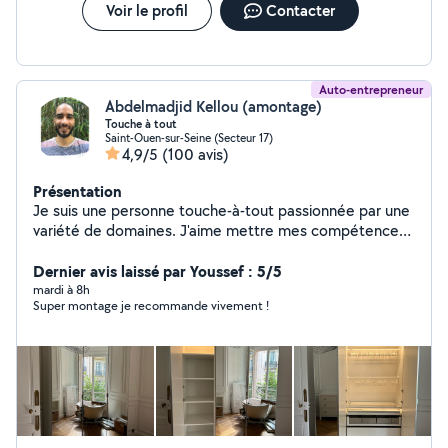
Voir le profil
Contacter
Auto-entrepreneur
Abdelmadjid Kellou (amontage)
Touche à tout
Saint-Ouen-sur-Seine (Secteur 17)
4,9/5
(100 avis)
Présentation
Je suis une personne touche-à-tout passionnée par une
variété de domaines. J'aime mettre mes compétences
au service des autres : 1. Montage de meubles en kit et
aide à la pose de cuisine : je me suis spécialisé dans le
Dernier avis laissé par Youssef : 5/5
montage de meubles, même les plus complexes. Je suis
mardi à 8h
Super montage je recommande vivement !
capable de suivre des instructions détaillées pour le
montage et aider à réaliser des aménagements de
cuisine (complets ou partiels). 2. Montage vidéo : avec
une expérience dans la création et l'édition de vidéos
pour des projets personnels ou professionnels, je suis
capable de donner vie à vos projets audiovisuels. 3.
Autres compétences : restauration à domicile (pour des