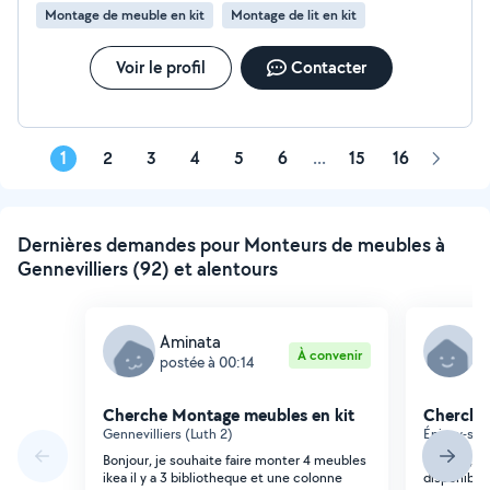
Montage de meuble en kit
Montage de lit en kit
Voir le profil
Contacter
1
2
3
4
5
6
...
15
16
Page
suivant
Dernières demandes pour Monteurs de meubles à
Gennevilliers (92) et alentours
Aminata
M
À convenir
postée à 00:14
p
Cherche Montage meubles en kit
Cherche
Gennevilliers (Luth 2)
Épinay-sur-
Bonjour, je souhaite faire monter 4 meubles
Bonjour, J
ikea il y a 3 bibliotheque et une colonne
disponible