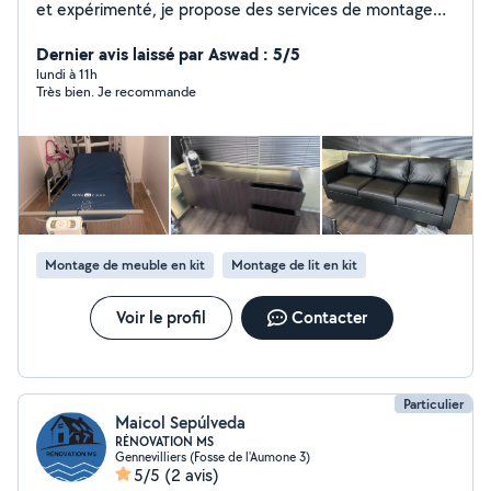
et expérimenté, je propose des services de montage
de meubles, travaux de bricolage général, peinture
intérieure, pose de revêtements de murs et de sols,
Dernier avis laissé par Aswad : 5/5
ainsi que le nettoyage et l'entretien d'espaces intérieurs
lundi à 11h
Très bien. Je recommande
et extérieurs. Travail soigné, respect des délais, devis
clair et rapide.
Montage de meuble en kit
Montage de lit en kit
Voir le profil
Contacter
Particulier
Maicol Sepúlveda
RÉNOVATION MS
Gennevilliers (Fosse de l'Aumone 3)
5/5
(2 avis)