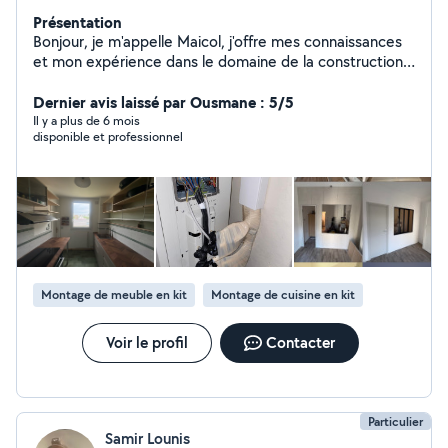
Présentation
Bonjour, je m'appelle Maicol, j'offre mes connaissances
et mon expérience dans le domaine de la construction,
je recommande la ponctualité et la sécurité pour faire
un bon travail
Dernier avis laissé par Ousmane : 5/5
Il y a plus de 6 mois
disponible et professionnel
Montage de meuble en kit
Montage de cuisine en kit
Voir le profil
Contacter
Particulier
Samir Lounis