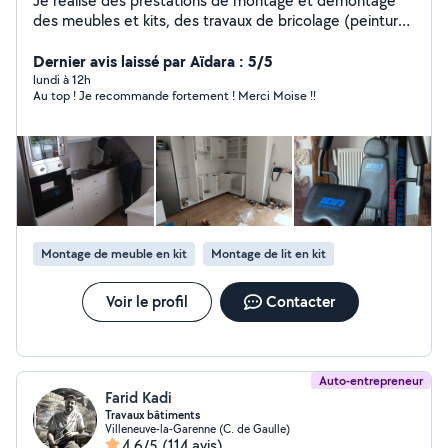
Je réalise des prestations de montage et démontage
des meubles et kits, des travaux de bricolage (peinture,
petite maçonnerie et autres)..
Dernier avis laissé par Aïdara : 5/5
lundi à 12h
Au top ! Je recommande fortement ! Merci Moise !!
Montage de meuble en kit
Montage de lit en kit
Voir le profil
Contacter
Auto-entrepreneur
Farid Kadi
Travaux bâtiments
Villeneuve-la-Garenne (C. de Gaulle)
4,6/5
(114 avis)