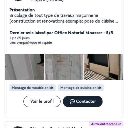
Présentation
Bricolage de tout type de travaux maçonnerie
(construction et rénovation) exemple: pose de cuisine
équipée, montage armoire, montage lit, dressing,
placard, paroi de douche, vasque, tringle, suspension,
Dernier avis laissé par Office Notarial Moasser : 5/5
rénovation de salle de bain, carrelage,pose et
Il y a 29 jours
très sympathique et rapide
rénovation de parquet, peinture, pose de briques et
parpaings et pierres etc.....
Montage de meuble en kit
Montage de cuisine en kit
Voir le profil
Contacter
Auto-entrepreneur