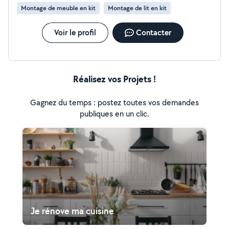
repas familiaux ou des occasions spéciales. Ma
Montage de meuble en kit
Montage de lit en kit
spécialité : la tchoutchouka !), serveur, gardes
d'animaux. En résumé, je suis une personne polyvalente,
prête à apporter mon aide dans divers domaines.
Voir le profil
Contacter
N'hésitez pas à me contacter pour discuter de vos
besoins et voir comment je peux vous aider !
Réalisez vos Projets !
Gagnez du temps : postez toutes vos demandes
publiques en un clic.
Je rénove ma cuisine