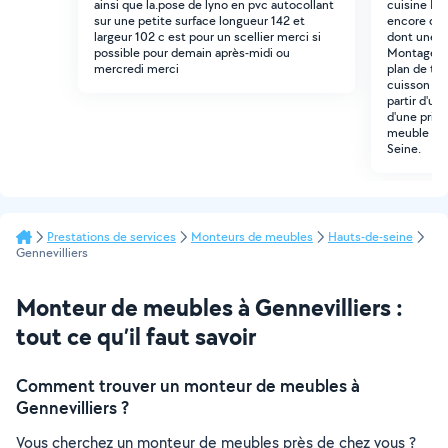
ainsi que la.pose de lyno en pvc autocollant
cuisine Br
sur une petite surface longueur 142 et
encore dan
largeur 102 c est pour un scellier merci si
dont une co
possible pour demain après-midi ou
Montage c
mercredi merci
plan de trav
cuisson Fab
partir d'un
d'une prise
meuble évie
Seine.
Prestations de services
Monteurs de meubles
Hauts-de-seine
Gennevilliers
Monteur de meubles à Gennevilliers :
tout ce qu’il faut savoir
Comment trouver un monteur de meubles à
Gennevilliers ?
Vous cherchez un monteur de meubles près de chez vous ?