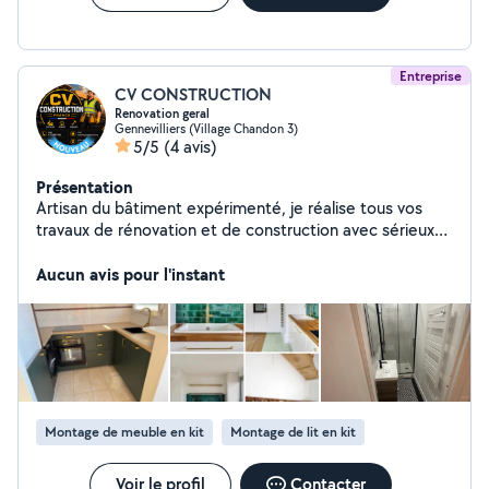
Entreprise
CV CONSTRUCTION
Renovation geral
Gennevilliers (Village Chandon 3)
5/5
(4 avis)
Présentation
Artisan du bâtiment expérimenté, je réalise tous vos
travaux de rénovation et de construction avec sérieux
et professionnalisme. Mes services : * Maçonnerie *
Peinture intérieure et extérieure * Placo / cloisons *
Aucun avis pour l'instant
Électricité * Plomberie * Pose de parquet et
revêtements de sol * Carrelage et faïence * Montage
de meubles * Réparations et dépannage * Rénovation
complète de maison et appartement Devis rapide et
gratuit
Montage de meuble en kit
Montage de lit en kit
Voir le profil
Contacter