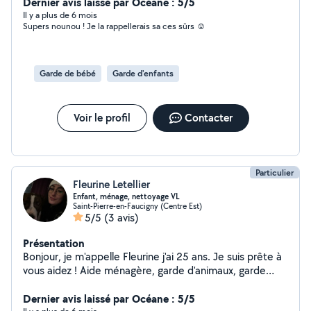
enfants et je veille toujours à leur bien-être avec
Dernier avis laissé par Océane : 5/5
patience, bienveillance et responsabilité. Je suis
Il y a plus de 6 mois
Supers nounou ! Je la rappellerais sa ces sûrs ☺️
disponible uniquement pour des gardes ponctuelles,
certains week-ends, en soirée. N'hésitez pas à me
contacter pour un besoin occasionnel ou imprévu. À
bientôt j'espère !
Garde de bébé
Garde d'enfants
Voir le profil
Contacter
Particulier
Fleurine Letellier
Enfant, ménage, nettoyage VL
Saint-Pierre-en-Faucigny (Centre Est)
5/5
(3 avis)
Présentation
Bonjour, je m'appelle Fleurine j'ai 25 ans. Je suis prête à
vous aidez ! Aide ménagère, garde d'animaux, garde
d'enfants, nettoyage de véhicules (voiture, moto, vl, etc
.. ), tonte et plein d'autres !
Dernier avis laissé par Océane : 5/5