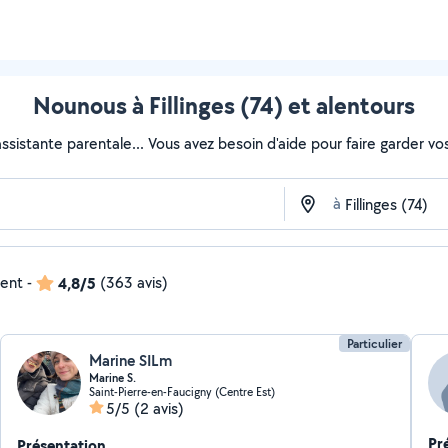
Nounous à Fillinges (74) et alentours
sistante parentale... Vous avez besoin d'aide pour faire garder vos 
à
dent
-
4,8/5
(363 avis)
Particulier
Marine SILm
Marine S.
Saint-Pierre-en-Faucigny (Centre Est)
5/5
(2 avis)
Pr
Présentation