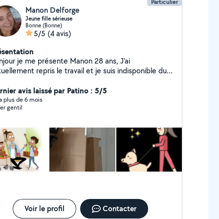
Particulier
Manon Delforge
Jeune fille sérieuse
Bonne (Bonne)
5/5
(4 avis)
ésentation
jour je me présente Manon 28 ans, J'ai
uellement repris le travail et je suis indisponible du
rdi au samedi.
nier avis laissé par Patino : 5/5
y a plus de 6 mois
er gentil
Voir le profil
Contacter