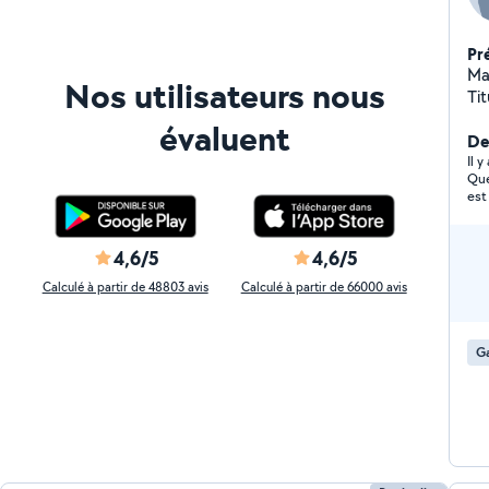
Pr
Ma
Nos utilisateurs nous
Ti
évaluent
De
Il 
Que
est
bea
fort
4,6/5
4,6/5
Calculé à partir de 48803 avis
Calculé à partir de 66000 avis
Ga