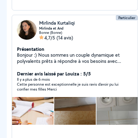
Particulier
Mirlinda Kurtaliqi
Mirlinda et And
Bonne (Bonne)
4,7/5
(14 avis)
Présentation
Bonjour :) Nous sommes un couple dynamique et
polyvalents prêts à répondre à vos besoins avec
sérieux et professionnalisme. Moi, je propose des
services de ménage, de garde d'enfants avec
Dernier avis laissé par Louiza : 5/5
bienveillance ainsi que de l'aide aux devoirs. Je peux
Il y a plus de 6 mois
Cette personne est exceptionnelle je suis ravis d’avoir pu lui
aussi vous aider dans vos taches administratives et
confier mes filles Merci
créer des supports de communication adoptés à vos
besoins. Mon sens de l'organisation et ma créativité me
permettront de m'adapter très facilement à vos
demandes Mon mari, plombier chauffagiste depuis plus
de six an est disponible pour réaliser tout types de
travaux liés à la plomberie, au chauffage et aux
dépannages. Il met son expertise à votre service pour
des interventions rapides et efficaces ! N'hésitez pas à