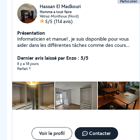
Particulier
Hassan El Madkouri
Homme a tout faire
Vétraz-Monthoux (Nord)
5/5
(114 avis)
Présentation
Informaticien et manuel , je suis disponible pour vous
aider dans les différentes tâches comme des cours
informatique , réparation , montage de meubles ,
Dernier avis laissé par Enzo : 5/5
déménagement et manutention. À très vite :)
Il y a 18 jours
Parfait !!
Voir le profil
Contacter