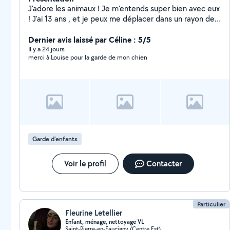
J'adore les animaux ! Je m'entends super bien avec eux
! J'ai 13 ans , et je peux me déplacer dans un rayon de
10 km de saint cergues je garde les enfants de 2 à 7
ans , je suis très calme patiente !
Dernier avis laissé par Céline : 5/5
Il y a 24 jours
merci à Louise pour la garde de mon chien
Garde d'enfants
Voir le profil
Contacter
Particulier
Fleurine Letellier
Enfant, ménage, nettoyage VL
Saint-Pierre-en-Faucigny (Centre Est)