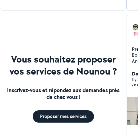
Pr
Bonjour, Je m'ap
Vous souhaitez proposer
Annemasse Ç
ren
vos services de Nounou ?
sha
De
but
Il 
Je s
travail. Je serai dispon
Inscrivez-vous et répondez aux demandes près
po
de chez vous !
Proposer mes services