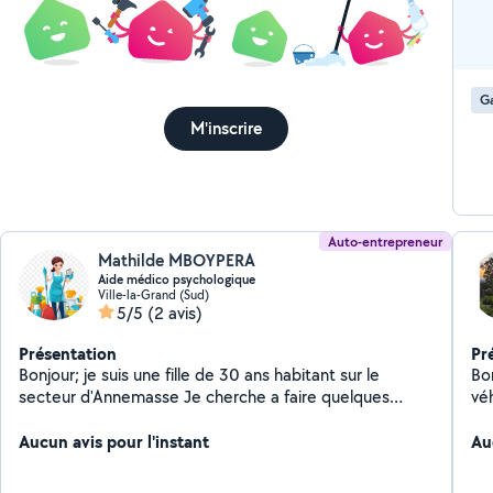
Ga
M'inscrire
Auto-entrepreneur
Mathilde MBOYPERA
Aide médico psychologique
Ville-la-Grand (Sud)
5/5
(2 avis)
Présentation
Pr
Bonjour; je suis une fille de 30 ans habitant sur le
Bon
secteur d'Annemasse Je cherche a faire quelques
vé
heures de ménages par semaine afin de complété mes
en ge
fin du mois.Si vous êtes intéressés n'hésitez pas a me
Aucun avis pour l'instant
mén
Au
contacter.Cordialement Mathilde
co
sor