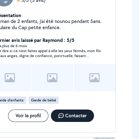
5/5
(5 avis)
ésentation
man de 2 enfants, j'ai été nounou pendant 5ans.
tulaire du Cap petite enfance.
rnier avis laissé par Raymond : 5/5
y a plus de 6 mois
 dire si ce n’est faites appel à elle les yeux fermés, mon fils
 aux anges, digne de confiance, ponctuelle, faisant
ucoup d’activités, sorties avec lui … je la recommande
ement !!!!!
rde d'enfants
Garde de bébé
Voir le profil
Contacter