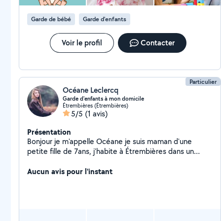
Garde de bébé
Garde d'enfants
Voir le profil
Contacter
Particulier
Océane Leclercq
Garde d'enfants à mon domicile
Étrembières (Étrembières)
5/5
(1 avis)
Présentation
Bonjour je m'appelle Océane je suis maman d'une
petite fille de 7ans, j'habite à Étrembières dans un
appartement avec jardin. Je suis douce et patiente, j'ai
une grande expérience avec les enfants que se soit les
Aucun avis pour l'instant
tout petits ou les plus grand. Je favorise beaucoup le
jeux à l'extérieur (si le temp le permet) et les activités
manuel. Les prix sont fixer en fonctions, des temp de
garde, nombre d'enfants et de l'âge des enfants. Je
reste disponible pour toute questions ou demande