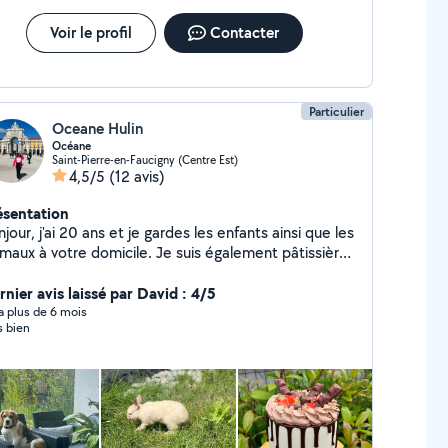
Voir le profil
Contacter
Particulier
Oceane Hulin
Océane
Saint-Pierre-en-Faucigny (Centre Est)
4,5/5
(12 avis)
ésentation
jour, j'ai 20 ans et je gardes les enfants ainsi que les
imaux à votre domicile. Je suis également pâtissière
 toute fois vous souhaitez des gâteaux pour des
énements. Je suis également femme de ménage.
rnier avis laissé par David : 4/5
hésiter pas à me contacter pour plus d'informations
y a plus de 6 mois
s bien
 concernant