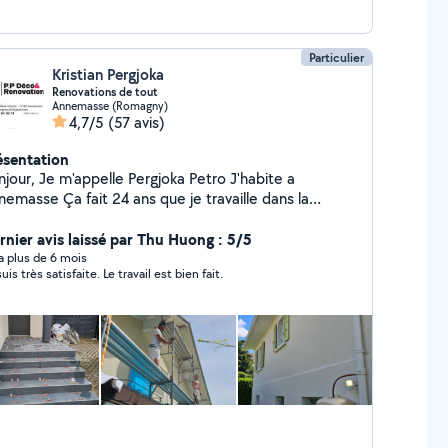
Particulier
Kristian Pergjoka
Renovations de tout
Annemasse (Romagny)
4,7/5
(57 avis)
ésentation
pelle Pergjoka Petro J'habite a
a fait 24 ans que je travaille dans la
ovation, la peinture, lisage, ponssage, carrelage,
rp, volets, je fait tous qui dans la renovation. Mon
rnier avis laissé par Thu Huong : 5/5
e c'est de satisfaire mes clients et faire un bon
y a plus de 6 mois
uis très satisfaite. Le travail est bien fait.
ible pour tout les clients. J'ai la
ssibilité de me deplacé dans tout la region Haute-
Savoie (74). Cordialement Pergjoka Petro