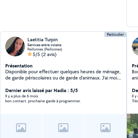
Particulier
Laetitia Turpin
Services entre voisins
Peillonnex (Peillonnex)
5/5
(2 avis)
Présentation
Pr
Disponible pour effectuer quelques heures de ménage,
Bon
de garde périscolaires ou de garde d'animaux. J'ai moi
an
même un chien, 3 chats et 3 enfants de 6 à 17 ans.
si
Dernier avis laissé par Nadia : 5/5
év
De
N'
Il y a plus de 6 mois
Il 
bon contact. prochaine garde à programmer.
Trè
me