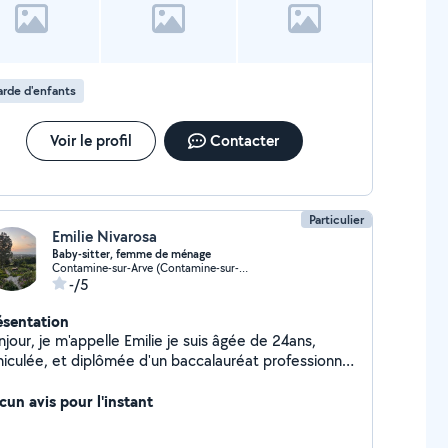
rde d'enfants
Voir le profil
Contacter
Particulier
Emilie Nivarosa
Baby-sitter, femme de ménage
Contamine-sur-Arve (Contamine-sur-Arve)
-/5
ésentation
jour, je m'appelle Emilie je suis âgée de 24ans,
hiculée, et diplômée d'un baccalauréat professionnel
stion et administration. Baby-sitter, femme de
age, secrétaire, je peux vous aider à faire vos
cun avis pour l'instant
urses et vous les livrer chez vous, ou également
tir vos animaux de compagnie si vous en avez! Je