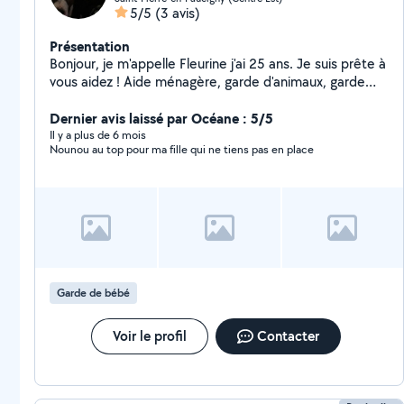
5/5
(3 avis)
Présentation
Bonjour, je m'appelle Fleurine j'ai 25 ans. Je suis prête à
vous aidez ! Aide ménagère, garde d'animaux, garde
d'enfants, nettoyage de véhicules (voiture, moto, vl,
etc .. ), tonte et plein d'autres !
Dernier avis laissé par Océane : 5/5
Il y a plus de 6 mois
Nounou au top pour ma fille qui ne tiens pas en place
Garde de bébé
Voir le profil
Contacter