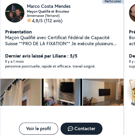
Particulier
Marco Costa Mendes
Maçon Qualifié et Bricoleur
Annemasse (Vernand)
4,8/5
(112 avis)
Présentation
Pr
Maçon Qualifié avec Certificat Fédéral de Capacité
Bon
Suisse **PRO DE LA FIXATION** Je exécute plusieurs
act
travaux : * Fixation d'étagères, tringles, rails dans le
ma
béton/placo * Fixation support mural pour tv * Fixation
Dernier avis laissé par Liliane : 5/5
Der
de luminaires * Fixation de ventilateur * Fixation miroir à
Il y a 1 mois
Il 
personne ponctuelle, rapide et efficace. travail soigné.
sup
Led * Fixation Pare-Baignoire * Etc -------------BIEN
ÉQUIPÉ ---------------------- MINUTIEUX, SOIGNEUX ET
PROPRE
Voir le profil
Contacter