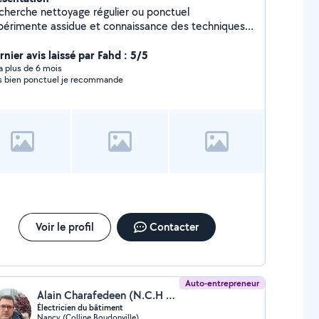
cherche nettoyage régulier ou ponctuel
périmente assidue et connaissance des techniques
ge particulier bureaux airbnb nettoyage
mise en état après chantier
nier avis laissé par Fahd : 5/5
y a plus de 6 mois
s bien ponctuel je recommande
Voir le profil
Contacter
Auto-entrepreneur
Alain Charafedeen (N.C.H élec)
Électricien du bâtiment
Nancy (Colline Boudonville)