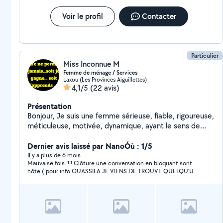
Voir le profil
Contacter
Particulier
Miss Inconnue M
Femme de ménage / Services
Laxou (Les Provinces Aiguillettes)
4,1/5
(22 avis)
Présentation
Bonjour, Je suis une femme sérieuse, fiable, rigoureuse,
méticuleuse, motivée, dynamique, ayant le sens de
l'organisation et ayant pour seul but : votre totale
satisfaction. Comme on dit, le client est roi !
Dernier avis laissé par NanoÓù : 1/5
Honnêteté, ponctualité, discrétion assurées. Très
Il y a plus de 6 mois
Mauvaise fois !!!! Clôture une conversation en bloquant sont
disponible, je saurai m'adapter au mieux à vos attentes
hôte ( pour info OUASSILA JE VIENS DE TROUVE QUELQU’UN
et à vos demandes. Je vous propose : - Services de
!!)
ménage - Aide pour vos courses - Livraison courses J'ai
plusieurs expériences auprès de particuliers via société
et particuliers employeurs concernant mes services de
ménage. Villers-Lès- Nancy et toutes autres villes.