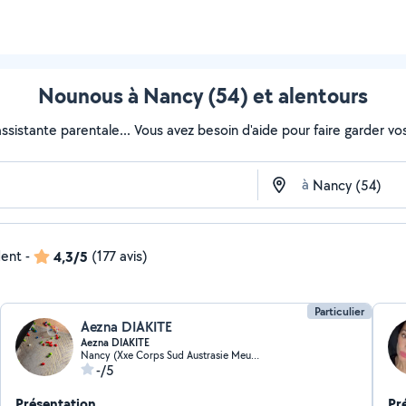
Nounous à Nancy (54) et alentours
sistante parentale... Vous avez besoin d'aide pour faire garder vos 
à
dent
-
4,3/5
(177 avis)
Particulier
Aezna DIAKITE
Aezna DIAKITE
Nancy (Xxe Corps Sud Austrasie Meurthe)
-/5
Présentation
Pr