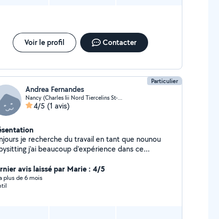
Voir le profil
Contacter
Particulier
Andrea Fernandes
Nancy (Charles Iii Nord Tiercelins St-Georges)
4/5
(1 avis)
ésentation
echerche du travail en tant que nounou
bysitting j'ai beaucoup d'expérience dans ce
maine ou même aussi dans le ménage si vous
rnier avis laissé par Marie : 4/5
intéresse n'hésitez surtout pas à me recontacter Merci
y a plus de 6 mois
til