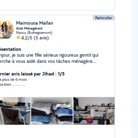
Particulier
Maimouna Maïlan
Aide Ménagèrent
Nancy (Buthegnemont)
4,2/5
(5 avis)
ésentation
jour, je suis une fille sérieux rigoureux gentil qui
erche à vous aidé dans vos tâches ménagère
rdialement konate maïmouna
nier avis laissé par Jihad : 1/5
y a plus de 6 mois
a bien ..............