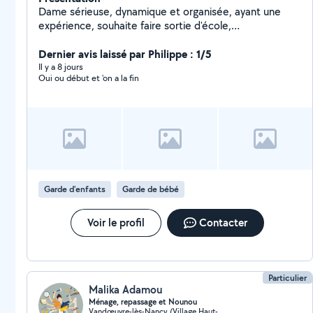
Dame sérieuse, dynamique et organisée, ayant une
expérience, souhaite faire sortie d'école,
accompagnatrice de personnes âgées, ménages, aide
à domicile et secrétariat.
Dernier avis laissé par Philippe : 1/5
Il y a 8 jours
Oui ou début et 'on a la fin
Garde d'enfants
Garde de bébé
Voir le profil
Contacter
Particulier
Malika Adamou
Ménage, repassage et Nounou
Vandœuvre-lès-Nancy (Village Haut-de-Penoy Les Cheminots)