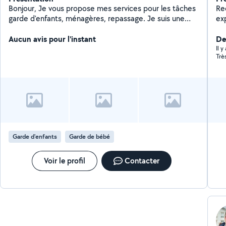
Bonjour, Je vous propose mes services pour les tâches
Re
garde d'enfants, ménagères, repassage. Je suis une
ex
personne agréable, sociable, respectueuse, souriante
de nettoya
et j'aime rendre service. Je me déplace au alentours
Aucun avis pour l'instant
re
Der
d'Épinal. N'hésitez pas à me contacter pour plus
Il 
Trè
d'informations. Disponible tout les jours de 07h à 20h.
Cordialement, Aezna DIAKITE
Garde d'enfants
Garde de bébé
Voir le profil
Contacter