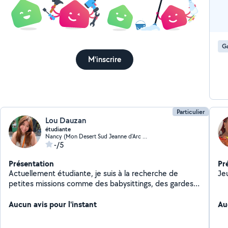
Ga
M'inscrire
Particulier
Lou Dauzan
étudiante
Nancy (Mon Desert Sud Jeanne d'Arc Ouest)
-/5
Présentation
Pr
Actuellement étudiante, je suis à la recherche de
Je
petites missions comme des babysittings, des gardes
d'animaux, ou des cours particuliers, pour financer mes
études !
Aucun avis pour l'instant
Au