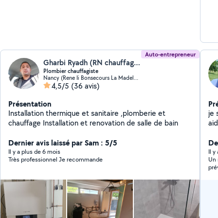
Auto-entrepreneur
Gharbi Ryadh (RN chauffage sanitaire)
Plombier chauffagiste
Nancy (Rene Ii Bonsecours La Madeleine)
4,5/5
(36 avis)
Présentation
Pr
Installation thermique et sanitaire ,plomberie et
je
chauffage Installation et renovation de salle de bain
aid
Dernier avis laissé par Sam : 5/5
Der
Il y a plus de 6 mois
Il 
Très professionnel Je recommande
Un 
pré
pré