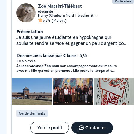
Particulier
Zoé Matahri-Thiébaut
étudiante
Nancy (Charles Iii Nord Tiercelins St-Georges)
5/5
(2 avis)
Présentation
Je suis une jeune étudiante en hypokhagne qui
souhaite rendre service et gagner un peu d'argent pour
mes études. Je suis passionnée d'histoire, de
littérature et de cinéma. Mon numéro : zéro 6 dix-neuf
Dernier avis laissé par Claire : 5/5
99 59 soixante 8
Il y a 6 mois
Je recommande Zoé pour son accompagnement sur mesure
avec ma fille qui est en première . Elle prend le temps et s
investit. N’ hésiter pas à la contacter .
Garde d'enfants
Voir le profil
Contacter