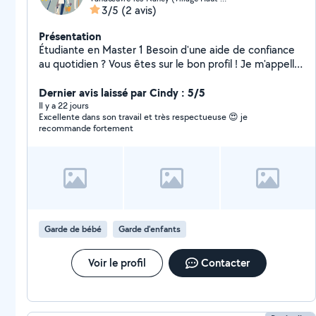
3/5
(2 avis)
Présentation
Étudiante en Master 1 Besoin d'une aide de confiance
au quotidien ? Vous êtes sur le bon profil ! Je m'appelle
Malika et je suis étudiante en master1. Sérieuse,
impliquée et toujours motivée, j'aime rendre service et
Dernier avis laissé par Cindy : 5/5
aider les autres. Je propose : Ménage / entretien
Il y a 22 jours
Excellente dans son travail et très respectueuse 😍 je
Garde d'enfants Petits services du quotidien (courses,
recommande fortement
colis, aide ponctuelle) Au plaisir de vous aider!!!
Garde de bébé
Garde d'enfants
Voir le profil
Contacter