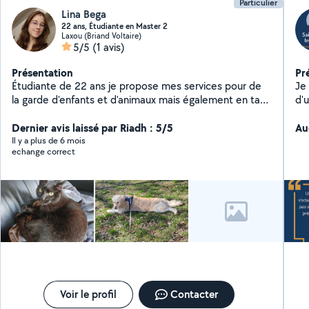
Particulier
Lina Bega
22 ans, Étudiante en Master 2
Laxou (Briand Voltaire)
5/5
(1 avis)
Présentation
Pr
Étudiante de 22 ans je propose mes services pour de
Je
la garde d'enfants et d'animaux mais également en tant
d'u
que serveuse :) Prix à adapter en fonction du service
vo
Dernier avis laissé par Riadh : 5/5
l'e
Au
toute t
Il y a plus de 6 mois
echange correct
Une 
cl
de 
pe
Nan
re
Av
Voir le profil
Contacter