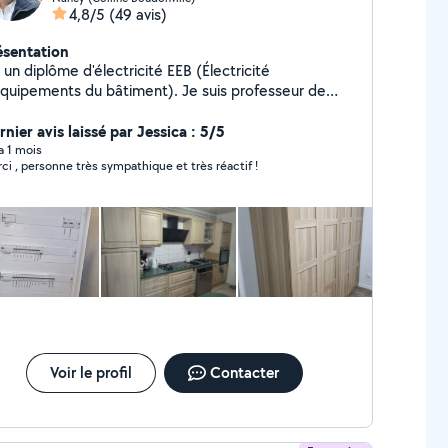
4,8/5
(49 avis)
ésentation
i un diplôme d'électricité EEB (Électricité
équipements du bâtiment). Je suis professeur de
ysique et chimie.j'ai travail comme prof 20ans. Je
x installer ou rénover l'électricité domestique. Je
nier avis laissé par Jessica : 5/5
ux faire un schéma électrique pour la maison. Je
 a 1 mois
ci , personne très sympathique et très réactif !
x faire un devis.
Voir le profil
Contacter