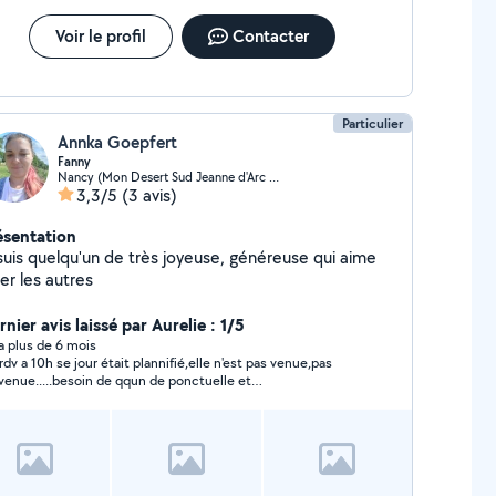
Voir le profil
Contacter
Particulier
Annka Goepfert
Fanny
Nancy (Mon Desert Sud Jeanne d'Arc Ouest)
3,3/5
(3 avis)
ésentation
 suis quelqu'un de très joyeuse, généreuse qui aime
er les autres
nier avis laissé par Aurelie : 1/5
y a plus de 6 mois
rdv a 10h se jour était plannifié,elle n'est pas venue,pas
venue.....besoin de qqun de ponctuelle et
venante,comment faire confiance ?