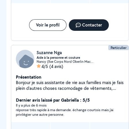
Personnes non sérieuses, merci de vous abstenir.
N'hésitez pas à me contacter, ce sera un réel plaisir de
prendre en considération vos besoins !
Voir le profil
Contacter
Particulier
Suzanne Nga
Aide à la personne et couture
Nancy (Xxe Corps Nord Oberlin Mac-Mahon)
4/5
(4 avis)
Présentation
Bonjour je suis assistante de vie aux familles mais je fais
plein d'autres choses racomodage de vêtements,
coiffures femmes prendre soins de vous ou vos parents
j'ai les compétences qu'il faut dans la prise en charge
Dernier avis laissé par Gabriella : 5/5
des personnes âgées comme : aide au lever,aide au
Il y a plus de 6 mois
réponse très rapide à ma demande. échange courtois mais j'ai
coucher, aide à la toilette,douche, capiluve, pédiluve,
privilégier une autre personne.
soins d'hygiène et de confort,aide aux repas, habillage,
déshabillage, aide aux courses, entretien du linge et
logement si vous avez besoin d'un de mes services