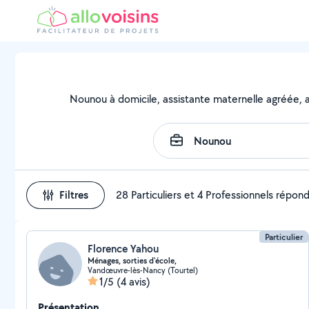
Nounou à domicile, assistante maternelle agréée, as
Filtres
28 Particuliers et 4 Professionnels répon
Particulier
Florence Yahou
Ménages, sorties d'école,
Vandœuvre-lès-Nancy (Tourtel)
1/5
(4 avis)
Présentation