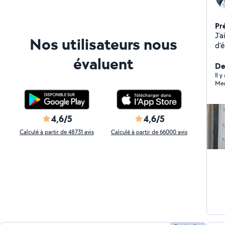
Pr
J'a
Nos utilisateurs nous
d'
ph
évaluent
peu
Der
pe
Il y
Mer
peu
4,6/5
4,6/5
Calculé à partir de 48731 avis
Calculé à partir de 66000 avis