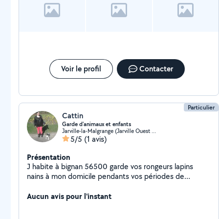
laissez-moi un message svp merci.
Voir le profil
Contacter
Particulier
Cattin
Garde d'animaux et enfants
Jarville-la-Malgrange (Jarville Ouest Gallieni)
5/5
(1 avis)
Présentation
J habite à bignan 56500 garde vos rongeurs lapins
nains à mon domicile pendants vos périodes de
vacances N hésite pas a me contacter même pour
vous emmener en courses
Aucun avis pour l'instant