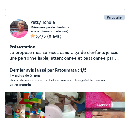
Particulier
Patty Tchola
Ménagère 'garde d'enfants
Poissy (Fernand Lefebvre)
3,4/5
(8 avis)
Présentation
Je propose mes services dans la garde d'enfants je suis
une personne fiable, attentionnée et passionnée par le
travail avec les enfants. je suis motivé à offrir un
environnement sûr, amusant éducatif pour vos petits. je
Dernier avis laissé par Fatoumata : 1/5
serais ravie de m'occuper de vos enfants et de
Il y a plus de 6 mois
Pas professionnel du tout et de surcroît désagréable. passez
contribuer à leur bien être quotidien. N'hésitez pas à me
votre chemin
contacter pour discuter de vos besoins ou pour tout
question...