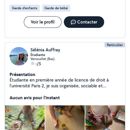
Garde d'enfants
Garde de bébé
Voir le profil
Contacter
Particulier
Sélénia Auffray
Étudiante
Vernouillet (Bas)
-/5
Présentation
Étudiante en première année de licence de droit à
l'université Paris 2, je suis organisée, sociable et
polyvalente. Je sais m'adapter aux besoins et demandes
de chacun, le tout dans la bonne humeur et toujours
Aucun avis pour l'instant
avec le sourire ! Étant bénévole au sein d'un refuge
animalier, j'ai de l'expérience dans la garde d'animaux,
leur premiers soins et dans les promenades de chiens.
En tant que bénévole, j'exerce de nombreuses tâches
qui contribuent au confort ainsi qu'au bien être de