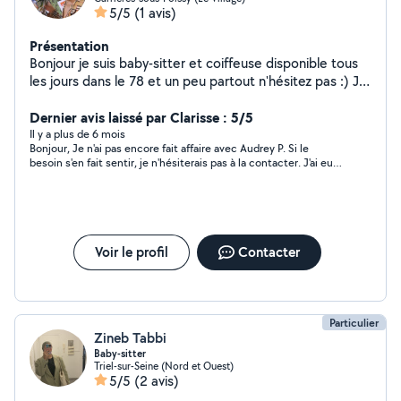
5/5
(1 avis)
Présentation
Bonjour je suis baby-sitter et coiffeuse disponible tous
les jours dans le 78 et un peu partout n'hésitez pas :) Je
n'arrive pas a répondre aux annonces car je n'ai pas
l'abonnement premium svp ENVOYEZ MOI
Dernier avis laissé par Clarisse : 5/5
DIRECTEMENT DES DEMANDES PRIVÉES pour les
Il y a plus de 6 mois
Bonjour, Je n'ai pas encore fait affaire avec Audrey P. Si le
coiffures ou les gardes de babysitting
besoin s'en fait sentir, je n'hésiterais pas à la contacter. J'ai eu
un échange courtois et aimable. J'évalue la discussion étant
donné qu'il n'y a pas encore eu de prestation (tresses
africaines) pour le moment. A venir...
Voir le profil
Contacter
Particulier
Zineb Tabbi
Baby-sitter
Triel-sur-Seine (Nord et Ouest)
5/5
(2 avis)