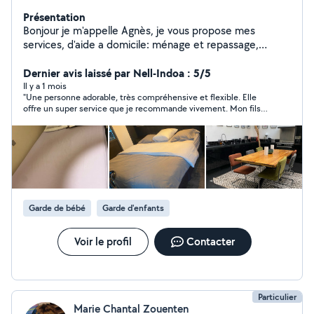
Présentation
Bonjour je m'appelle Agnès, je vous propose mes
services, d'aide a domicile: ménage et repassage,
Nounou, aide à la préparation des repas, sortie d'école,
garde d'enfants Je suis une personne sérieuse,
Dernier avis laissé par Nell-Indoa : 5/5
responsable et respectueuse. Cordialement
Il y a 1 mois
"Une personne adorable, très compréhensive et flexible. Elle
offre un super service que je recommande vivement. Mon fils
l’adore !"
Garde de bébé
Garde d'enfants
Voir le profil
Contacter
Particulier
Marie Chantal Zouenten