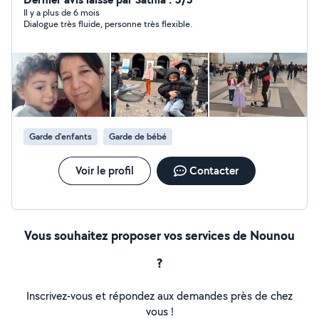
travaillée en tant qu'infirmière et coach de fitness et
Il y a plus de 6 mois
Dialogue très fluide, personne très flexible.
des autres services pendant 25 ans nounou et baby
sitting plus que 10 ans. Je fait même les gardes et les
présences du nuits et Les week-end, repas courses et
prise de médicaments. Pour plus d'informations
n'hésitez pas de me contacter . Merci d'avance
cordialement Mouna.
Garde d'enfants
Garde de bébé
Voir le profil
Contacter
Vous souhaitez proposer vos services de Nounou
?
Inscrivez-vous et répondez aux demandes près de chez
vous !