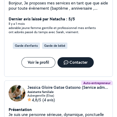
Bonjour, Je proposes mes services en tant que que aide
pour toute évènement (baptême , anniversaire ,
mariage ) je suis une personne très polyvalente et
dynamique . Je m'adapte à toute événement. Ayant de
Dernier avis laissé par Natacha : 5/5
l'expérience dans l'Aide à la personne et de la
Il y a 1 mois
adorable jeune femme gentille et professionnel mes enfants
restauration ainsi que dans le ménage . Je serais vous
ont adorés passé du temps avec Sarah, vraiment.
aidez à gérer la salle les inviter ainsi que la cuisine et la
plonge . J'effectue aussi le ménage et l'aide aux
personne âgée (course ménage , bureaux , villa ,
Garde d'enfants
Garde de bébé
bureaux etc ) je fait des grand ménage de saison ainsi
que toute sorte de nettoyage.
Voir le profil
Contacter
Auto-entrepreneur
Jessica Gloire Gatse Gatsono (Service administratifs)
Assistante familiale
Aubergenville (Elisa)
4,8/5
(4 avis)
Présentation
Je suis une personne sérieuse, dynamique, ponctuelle