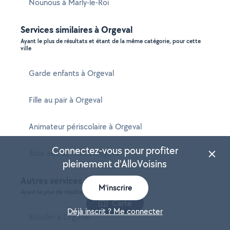
Nounous à Marly-le-Roi
Services similaires à Orgeval
Ayant le plus de résultats et étant de la même catégorie, pour cette
ville
Garde enfants à Orgeval
Fille au pair à Orgeval
Animateur périscolaire à Orgeval
Connectez-vous pour profiter
Aide aux devoirs à Orgeval
pleinement d'AlloVoisins
Autres services à Orgeval
M'inscrire
Ayant le plus de résultats dans cette ville
Carte
Déjà inscrit ? Me connecter
Bricoler à Orgeval