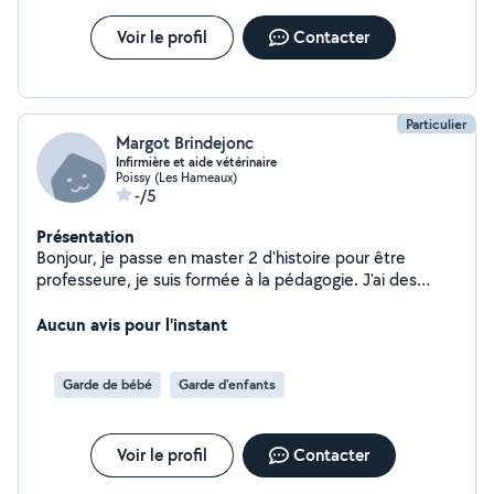
Voir le profil
Contacter
Particulier
Margot Brindejonc
Infirmière et aide vétérinaire
Poissy (Les Hameaux)
-/5
Présentation
Bonjour, je passe en master 2 d'histoire pour être
professeure, je suis formée à la pédagogie. J'ai des
références de garde d'enfants et diplômes licence
d'histoire.
Aucun avis pour l'instant
Garde de bébé
Garde d'enfants
Voir le profil
Contacter