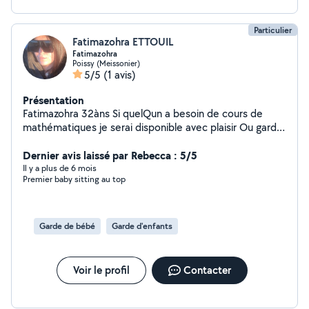
Particulier
Fatimazohra ETTOUIL
Fatimazohra
Poissy (Meissonier)
5/5
(1 avis)
Présentation
Fatimazohra 32àns Si quelQun a besoin de cours de
mathématiques je serai disponible avec plaisir Ou garde
d'enfants à mon domicile sinon au votre( dans un rayon
raisonnable par rapport où j'habite)
Dernier avis laissé par Rebecca : 5/5
Il y a plus de 6 mois
Premier baby sitting au top
Garde de bébé
Garde d'enfants
Voir le profil
Contacter