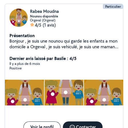
Particulier
Rabea Moudna
Nounou disponible
Orgeval (Orgeval)
4/5
(1 avis)
Présentation
Bonjour , je suis une nounou qui garde les enfants a mon
domicile a Orgeval , je suis vehiculé, je suis une maman
avec plusieurs année d'experrience , j'aime les enfants
,les chouchouter et bien prendre soin d'eux. Je suis
Dernier avis laissé par Basile : 4/5
disponible toutes la semaine. Je reste a votre
Il y a plus de 6 mois
Positive
disposition pour tout renseignement complementaire.
En vous souhaitant une bonne journee. Cordialement
Rabea
Voir le profil
Contacter