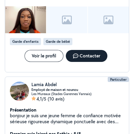
Garde d'enfants
Garde de bébé
Voir le profil
Contacter
Particulier
Lamia Abdel
Employé de maison et nounou
Les Mureaux (Stades Garennes Vannais)
4,1/5
(10 avis)
Présentation
bonjour je suis une jeune femme de confiance motivée
sérieuse rigoureuse dynamique ponctuelle avec des
expériences en garde d'enfant de tout ages et
personne âgées. Je suis maman de 5 enfants ,j'ai
Dernier avis laissé par Sathia : 5/5