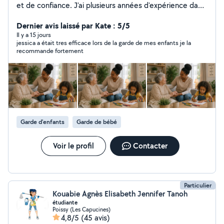
et de confiance. J'ai plusieurs années d'expérience dans
l'accompagnement des personnes âgées, des
personnes en situation de handicap ainsi que des
Dernier avis laissé par Kate : 5/5
enfants. Je suis diplômée en Assistance de Vie aux
Il y a 15 jours
jessica a était tres efficace lors de la garde de mes enfants je la
Familles et formée aux premiers secours (SST). Je
recommande fortement
propose mes services pour : Garde d'enfants (sortie
d'école, soirée, week-end) Aide aux personnes âgées
ou en situation de handicap Courses et
accompagnement aux rendez-vous Aide administrative
(courriers, dossiers CAF, logement, etc.) Je suis à
l'écoute, bienveillante, organisée et autonome. Je
m'adapte facilement aux besoins de chaque personne
Garde d'enfants
Garde de bébé
et je réalise chaque mission avec sérieux et discrétion.
N'hésitez pas à me contacter, je serai ravie de vous
aider
Voir le profil
Contacter
Particulier
Kouabie Agnès Elisabeth Jennifer Tanoh
étudiante
Poissy (Les Capucines)
4,8/5
(45 avis)