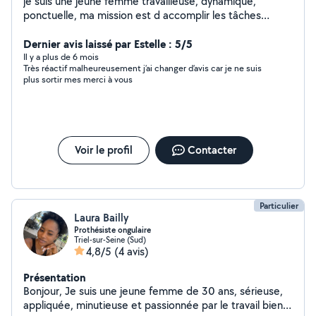
je suis une jeune femme travailleuse, dynamique,
ponctuelle, ma mission est d accomplir les tâches
credibles et pérennes pour maintenir la proprete et une
hygiène agreable pour votre environnement.
Dernier avis laissé par Estelle : 5/5
Il y a plus de 6 mois
Très réactif malheureusement j’ai changer d’avis car je ne suis
plus sortir mes merci à vous
Voir le profil
Contacter
Particulier
Laura Bailly
Prothésiste ongulaire
Triel-sur-Seine (Sud)
4,8/5
(4 avis)
Présentation
Bonjour, Je suis une jeune femme de 30 ans, sérieuse,
appliquée, minutieuse et passionnée par le travail bien