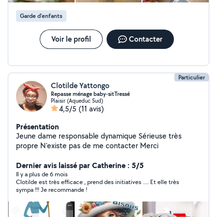
chaque animal. Parmi ces tâches annexes, je fais le
ménage, je m'assure des bonnes conditions de vie de
Garde d'enfants
chacun et je transmet surtout tout mon amour aux
animaux qui en ont besoin. J'ai également de
Voir le profil
Contacter
l'expérience avec la garde d'enfants. Étant baby sitter
hebdomadaires depuis 1 an, aussi bien la journée qu'en
soirée /nuit, je dispose d'une grande patience ainsi que
d'une grande imagination afin de rendre chaque baby
Particulier
Sitting agréable pour tous. N'hésitez pas à me solliciter,
Clotilde Yattongo
je suis très flexible et motivée !
Repasse ménage baby-sitTressé
Plaisir (Aqueduc Sud)
4,5/5
(11 avis)
Présentation
Jeune dame responsable dynamique Sérieuse très
propre N'existe pas de me contacter Merci
Dernier avis laissé par Catherine : 5/5
Il y a plus de 6 mois
Clotilde est très efficace , prend des initiatives .... Et elle très
sympa !!! Je recommande !