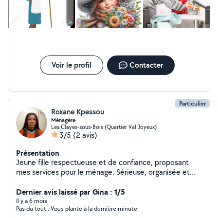
Voir le profil
Contacter
Particulier
Roxane Kpessou
Ménagère
Les Clayes-sous-Bois (Quartier Val Joyeux)
3/5
(2 avis)
Présentation
Jeune fille respectueuse et de confiance, proposant
mes services pour le ménage. Sérieuse, organisée et
attentive aux détails, je travaille toujours avec soin et
bonne humeur. N'hésitez pas à me contacter
Dernier avis laissé par Gina : 1/5
Il y a 6 mois
Pas du tout . Vous plante à la dernière minute