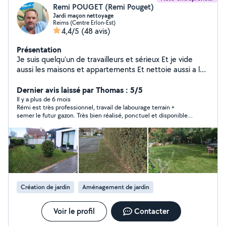
Remi POUGET (Remi Pouget)
Jardi maçon nettoyage
Reims (Centre Erlon-Est)
4,4/5
(48 avis)
Présentation
Je suis quelqu'un de travailleurs et sérieux Et je vide
aussi les maisons et appartements Et nettoie aussi a l
intérieur Et nettoie aussi les tombe
Dernier avis laissé par Thomas : 5/5
Il y a plus de 6 mois
Rémi est très professionnel, travail de labourage terrain +
semer le futur gazon. Très bien réalisé, ponctuel et disponible.
Je recommande +++
Création de jardin
Aménagement de jardin
Voir le profil
Contacter