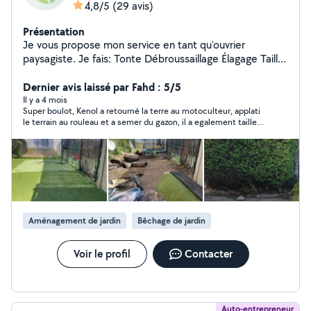
4,8/5
(29 avis)
Présentation
Je vous propose mon service en tant qu'ouvrier
paysagiste. Je fais: Tonte Débroussaillage Élagage Taille
haie et d'arbres Plantation / Création
Dernier avis laissé par Fahd : 5/5
Il y a 4 mois
Super boulot, Kenol a retourné la terre au motoculteur, applati
le terrain au rouleau et a semer du gazon, il a egalement tailler
et debroussailler mon jardin est depuis niquel je recommande,
bon rapport qualité prix !
Aménagement de jardin
Bêchage de jardin
Voir le profil
Contacter
Auto-entrepreneur