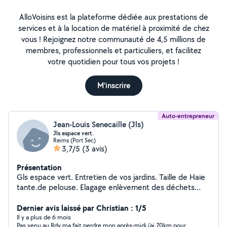
AlloVoisins est la plateforme dédiée aux prestations de
services et à la location de matériel à proximité de chez
vous ! Rejoignez notre communauté de 4,5 millions de
membres, professionnels et particuliers, et facilitez
votre quotidien pour tous vos projets !
M'inscrire
Auto-entrepreneur
Jean-Louis Senecaille (Jls)
Jls espace vert.
Reims (Port Sec)
3,7/5
(3 avis)
Présentation
Gls espace vert. Entretien de vos jardins. Taille de Haie
tante.de pelouse. Elagage enlèvement des déchets
verts également pose de benne pour végétaux.
Dernier avis laissé par Christian : 1/5
Il y a plus de 6 mois
Pas venu au Rdv ma fait perdre mon après-midi j'ai 70km pour