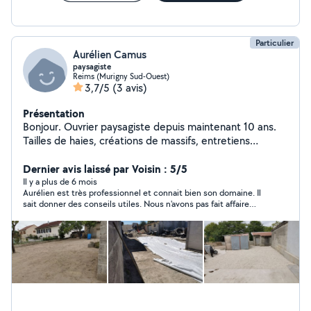
Particulier
Aurélien Camus
paysagiste
Reims (Murigny Sud-Ouest)
3,7/5
(3 avis)
Présentation
Bonjour. Ouvrier paysagiste depuis maintenant 10 ans.
Tailles de haies, créations de massifs, entretiens
générales, pose de clôtures et portails, tonte,
débrouissaillage, création d'un aménagement paysager.
Dernier avis laissé par Voisin : 5/5
Il y a plus de 6 mois
Aurélien est très professionnel et connait bien son domaine. Il
sait donner des conseils utiles. Nous n'avons pas fait affaire
pour le moment pour des raisons personnelles mais nous
reviendrons vers Aurélien car on peut lui faire confiance.