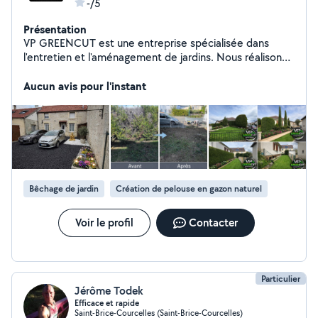
-/5
Présentation
VP GREENCUT est une entreprise spécialisée dans
l'entretien et l'aménagement de jardins. Nous réalisons
la tonte de pelouse, la taille de haies, le débroussaillage,
l'élagage et l'abattage d'arbres, ainsi que la création et
Aucun avis pour l'instant
l'aménagement paysager. Devis gratuit, travail soigné et
intervention sécurisée, avec des tarifs adaptés à vos
besoins. Secteur 51/02/08
Bêchage de jardin
Création de pelouse en gazon naturel
Voir le profil
Contacter
Particulier
Jérôme Todek
Efficace et rapide
Saint-Brice-Courcelles (Saint-Brice-Courcelles)