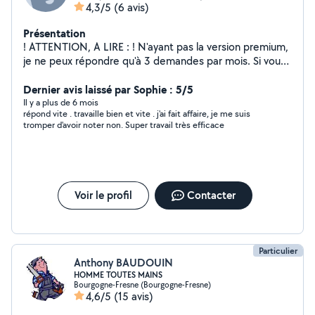
4,3/5
(6 avis)
Présentation
! ATTENTION, A LIRE : ! N'ayant pas la version premium,
je ne peux répondre qu'à 3 demandes par mois. Si vous
n'avez aucune réponse, c'est que l'application bloque
mes messages, Envoyer moi un mail ou un numéro de
Dernier avis laissé par Sophie : 5/5
téléphone our que je puisse vous contacter autrement .
Il y a plus de 6 mois
répond vite . travaille bien et vite . j'ai fait affaire, je me suis
Merci :) Une fois que j'ai de quoi vous contacter, je vous
tromper d'avoir noter non. Super travail très efficace
envoie un message sous 24h
Voir le profil
Contacter
Particulier
Anthony BAUDOUIN
HOMME TOUTES MAINS
Bourgogne-Fresne (Bourgogne-Fresne)
4,6/5
(15 avis)