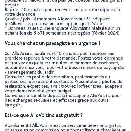
possible sur AlloVoisins, du plus petit besoin aux plus grands
projets.
Rapide : 10 minutes pour recevoir une première réponse à
votre demande
Qualité / prix : 4 membres AlloVoisins sur 5* indiquent
qu’AlloVoisins propose un bon rapport qualité/prix
* Données issues d’une enquête AlloVoisins réalisée sur un
échantillon de 5 671 personnes interrogées (Février 2024)
Vous cherchez un paysagiste en urgence ?
Sur AlloVoisins, seulement 10 minutes pour recevoir une
première réponse à votre demande. Postez votre demande
et trouvez en quelques minutes un membre de confiance,
autour de chez vous, pour votre besoin urgent de paysagiste
- aménagement du jardin
Consultez les profils des membres, professionnels ou
particuliers, qui vous ont contacté. Présentation, photos de
réalisation, expertises, avis : trouvez l'offreur idéal, adapté à
votre demande et à votre budget.
Conversez ensemble depuis la messagerie AlloVoisins pour
des échanges sécurisés et efficaces grâce aux outils
intégrés.
Est-ce que AlloVoisins est gratuit ?
Absolument ! AlloVoisins est un service entièrement gratuit
et sans aucune commission pour tout utilisateur cherchant un