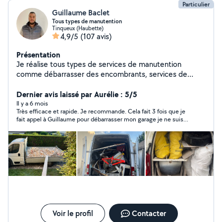
Particulier
Guillaume Baclet
Tous types de manutention
Tinqueux (Haubette)
4,9/5
(107 avis)
Présentation
Je réalise tous types de services de manutention
comme débarrasser des encombrants, services de
livraison, etc Je me tiens disponible pour toute
demande.
Dernier avis laissé par Aurélie : 5/5
Il y a 6 mois
Très efficace et rapide. Je recommande. Cela fait 3 fois que je
fait appel à Guillaume pour débarrasser mon garage je ne suis
jamais déçu.
Voir le profil
Contacter