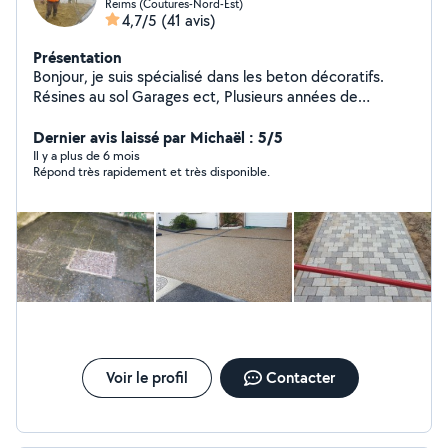
Reims (Coutures-Nord-Est)
4,7/5
(41 avis)
Présentation
Bonjour, je suis spécialisé dans les beton décoratifs.
Résines au sol Garages ect, Plusieurs années de
l'expérience dans Betons Résines au sols et Clôtures
rigides/souples, Enduits, Placo, Carrelage, Pavé, Parquet
Dernier avis laissé par Michaël : 5/5
Stratifié, ect, ect, Béton : Béton Ciré, Désactive, Lave,
Il y a plus de 6 mois
Répond très rapidement et très disponible.
Imprimé, Coloré, Lisse, Boucharde, Balayé, Sablé, etc
ect, Je suis également gérant d'entreprise "ALBA
Travaux" qui se situe a Reims Rénovation générale
Intérieure et extérieure, Pour toutes vos questions ou
renseignements ne hésiter pas à me contacter à tout
moment, Bien cordialement
Voir le profil
Contacter