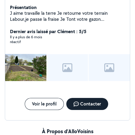
Présentation
J aime travaille la terre Je retourne votre terrain
Labour,je passe la fraise Je Tont votre gazon
Débarrasse feuilles locales Je suis équipée d une
remorque
Dernier avis laissé par Clément : 5/5
Il y a plus de 6 mois
réactif
Voir le profil
Contacter
À Propos d’AlloVoisins