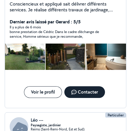
Consciencieux et appliqué sait délivrer différents
services. Je réalise différents travaux de jardinage,
aménagement, décoration et entretien d'extérieur
variés. Je suis disponible pour réparer petit matériel
Dernier avis laissé par Gerard : 5/5
thermique de jardin etc Je réalise aussi différents
Il y a plus de 6 mois
bonne prestation de Cédric Dans le cadre d’échange de
travaux d'intérieur et extérieur.
service, Homme sérieux que je recommande,
Voir le profil
Contacter
Particulier
Léo ---
Paysagiste, jardinier
Reims (Saint-Remi-Nord, Est et Sud)