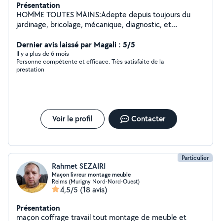
Présentation
HOMME TOUTES MAINS:Adepte depuis toujours du
jardinage, bricolage, mécanique, diagnostic, et
autres....Avec références à l'appui.N'HÉSITEZ pas à me
contacter
Dernier avis laissé par Magali : 5/5
Il y a plus de 6 mois
Personne compétente et efficace. Très satisfaite de la
prestation
Voir le profil
Contacter
Particulier
Rahmet SEZAIRI
Maçon livreur montage meuble
Reims (Murigny Nord-Nord-Ouest)
4,5/5
(18 avis)
Présentation
maçon coffrage travail tout montage de meuble et