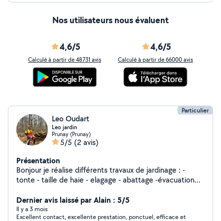
Nos utilisateurs nous évaluent
4,6/5
4,6/5
Calculé à partir de 48731 avis
Calculé à partir de 66000 avis
Particulier
Leo Oudart
Leo jardin
Prunay (Prunay)
5/5
(2 avis)
Présentation
Bonjour je réalise différents travaux de jardinage : -
tonte - taille de haie - elagage - abattage -évacuation
de déchets verts - motoculture Je reste à votre écoute
pour toute autre demande
Dernier avis laissé par Alain : 5/5
Il y a 3 mois
Excellent contact, excellente prestation, ponctuel, efficace et