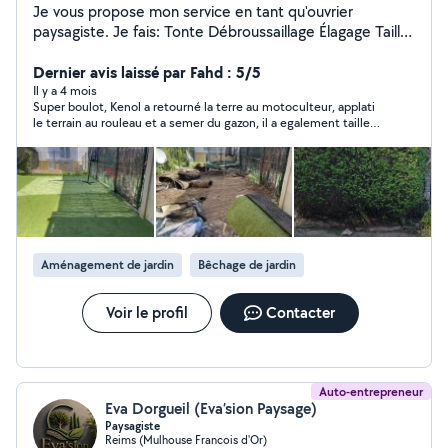
Je vous propose mon service en tant qu'ouvrier
paysagiste. Je fais: Tonte Débroussaillage Élagage Taille
haie et d'arbres Plantation / Création
Dernier avis laissé par Fahd : 5/5
Il y a 4 mois
Super boulot, Kenol a retourné la terre au motoculteur, applati
le terrain au rouleau et a semer du gazon, il a egalement tailler
et debroussailler mon jardin est depuis niquel je recommande,
bon rapport qualité prix !
Aménagement de jardin
Bêchage de jardin
Voir le profil
Contacter
Auto-entrepreneur
Eva Dorgueil (Eva’sion Paysage)
Paysagiste
Reims (Mulhouse Francois d'Or)