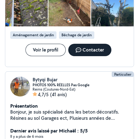
Aménagement de jardin
Bêchage de jardin
Voir le profil
Contacter
Particulier
Bytyqi Bujar
PHOTOS 100% RÉELLES Pas Google
Reims (Coutures-Nord-Est)
4,7/5
(41 avis)
Présentation
Bonjour, je suis spécialisé dans les beton décoratifs.
Résines au sol Garages ect, Plusieurs années de
l'expérience dans Betons Résines au sols et Clôtures
rigides/souples, Enduits, Placo, Carrelage, Pavé, Parquet
Dernier avis laissé par Michaël : 5/5
Stratifié, ect, ect, Béton : Béton Ciré, Désactive, Lave,
Il y a plus de 6 mois