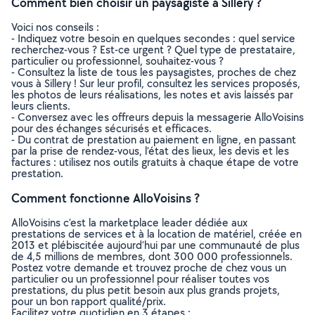
Comment bien choisir un paysagiste à Sillery ?
Voici nos conseils :
- Indiquez votre besoin en quelques secondes : quel service
recherchez-vous ? Est-ce urgent ? Quel type de prestataire,
particulier ou professionnel, souhaitez-vous ?
- Consultez la liste de tous les paysagistes, proches de chez
vous à Sillery ! Sur leur profil, consultez les services proposés,
les photos de leurs réalisations, les notes et avis laissés par
leurs clients.
- Conversez avec les offreurs depuis la messagerie AlloVoisins
pour des échanges sécurisés et efficaces.
- Du contrat de prestation au paiement en ligne, en passant
par la prise de rendez-vous, l’état des lieux, les devis et les
factures : utilisez nos outils gratuits à chaque étape de votre
prestation.
Comment fonctionne AlloVoisins ?
AlloVoisins c’est la marketplace leader dédiée aux
prestations de services et à la location de matériel, créée en
2013 et plébiscitée aujourd’hui par une communauté de plus
de 4,5 millions de membres, dont 300 000 professionnels.
Postez votre demande et trouvez proche de chez vous un
particulier ou un professionnel pour réaliser toutes vos
prestations, du plus petit besoin aux plus grands projets,
pour un bon rapport qualité/prix.
Facilitez votre quotidien en 3 étapes :