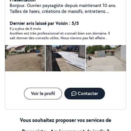
Bonjour. Ouvrier paysagiste depuis maintenant 10 ans.
Tailles de haies, créations de massifs, entretiens
générales, pose de clôtures et portails, tonte,
débrouissaillage, création d'un aménagement paysager.
Dernier avis laissé par Voisin : 5/5
Il y a plus de 6 mois
Aurélien est très professionnel et connait bien son domaine. Il
sait donner des conseils utiles. Nous n'avons pas fait affaire
pour le moment pour des raisons personnelles mais nous
reviendrons vers Aurélien car on peut lui faire confiance.
Voir le profil
Contacter
Vous souhaitez proposer vos services de