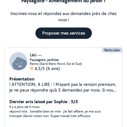
Paysagiste - Aménagement du jardin ?
Inscrivez-vous et répondez aux demandes près de chez
vous !
Proposer mes services
Particulier
Léo ---
Paysagiste, jardinier
Reims (Saint-Remi-Nord, Est et Sud)
4,3/5
(6 avis)
Présentation
! ATTENTION, A LIRE : ! N'ayant pas la version premium,
je ne peux répondre qu'à 3 demandes par mois. Si vous
n'avez aucune réponse, c'est que l'application bloque
mes messages, Envoyer moi un mail ou un numéro de
Dernier avis laissé par Sophie : 5/5
téléphone our que je puisse vous contacter autrement .
Il y a plus de 6 mois
répond vite . travaille bien et vite . j'ai fait affaire, je me suis
Merci :) Une fois que j'ai de quoi vous contacter, je vous
tromper d'avoir noter non. Super travail très efficace
envoie un message sous 24h