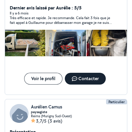
livraison, etc Je me tiens disponible pour toute
demande.
Dernier avis laissé par Aurélie : 5/5
Il y a 6 mois
Très efficace et rapide. Je recommande. Cela fait 3 fois que je
fait appel à Guillaume pour débarrasser mon garage je ne suis
jamais déçu.
Voir le profil
Contacter
Particulier
Aurélien Camus
paysagiste
Reims (Murigny Sud-Ouest)
3,7/5
(3 avis)
Présentation