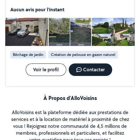
la tonte de pelouse, la taille de haies, le débroussaillage,
l'élagage et l'abattage d'arbres, ainsi que la création et
Aucun avis pour l'instant
l'aménagement paysager. Devis gratuit, travail soigné et
intervention sécurisée, avec des tarifs adaptés à vos
besoins. Secteur 51/02/08
Bêchage de jardin
Création de pelouse en gazon naturel
Voir le profil
Contacter
À Propos d’AlloVoisins
AlloVoisins est la plateforme dédiée aux prestations de
services et à la location de matériel à proximité de chez
vous ! Rejoignez notre communauté de 4,5 millions de
membres, professionnels et particuliers, et facilitez
votre quotidien pour tous vos projets !