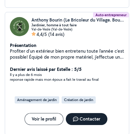
Auto-entrepreneur
Anthony Bourin (Le Bricoleur du Village. Bourin Multiservices)
Jardinier, homme à tout faire
Val-de-Vesle (Val-de-Vesle)
4,4/5
(14 avis)
Présentation
Profiter d'un extérieur bien entretenu toute l'année c'est
possible! Équipé de mon propre matériel, j'effectue un
entretien soigné de votre jardin, de façon régulière ou
ponctuelle selon vos besoins. Quant à l'intérieur de la
Dernier avis laissé par Estelle : 5/5
maison, il y a souvent de menues réparations que nous
Il y a plus de 6 mois
reponse rapide mais mon époux a fait le travail au final
n'avons pas le temps ou les compétences de faire.
C'est pour palier à cela que j'ai créé ce service
d'Homme à tout faire !
Aménagement de jardin
Création de jardin
Voir le profil
Contacter