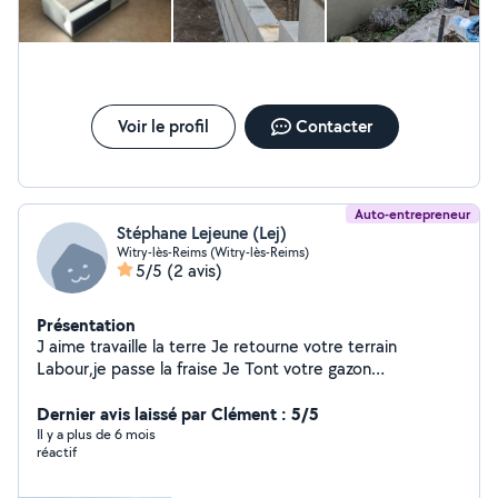
Voir le profil
Contacter
Auto-entrepreneur
Stéphane Lejeune (Lej)
Witry-lès-Reims (Witry-lès-Reims)
5/5
(2 avis)
Présentation
J aime travaille la terre Je retourne votre terrain
Labour,je passe la fraise Je Tont votre gazon
Débarrasse feuilles locales Je suis équipée d une
remorque
Dernier avis laissé par Clément : 5/5
Il y a plus de 6 mois
réactif