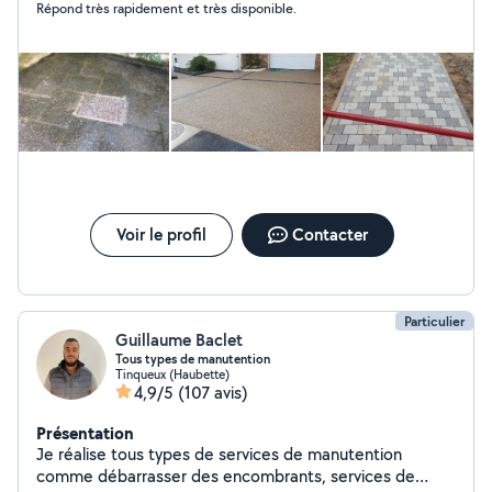
Répond très rapidement et très disponible.
Imprimé, Coloré, Lisse, Boucharde, Balayé, Sablé, etc
ect, Je suis également gérant d'entreprise "ALBA
Travaux" qui se situe a Reims Rénovation générale
Intérieure et extérieure, Pour toutes vos questions ou
renseignements ne hésiter pas à me contacter à tout
moment, Bien cordialement
Voir le profil
Contacter
Particulier
Guillaume Baclet
Tous types de manutention
Tinqueux (Haubette)
4,9/5
(107 avis)
Présentation
Je réalise tous types de services de manutention
comme débarrasser des encombrants, services de