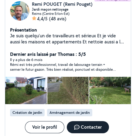
Remi POUGET (Remi Pouget)
Jardi maçon nettoyage
Reims (Centre Erlon-Est)
4,4/5
(48 avis)
Présentation
Je suis quelqu'un de travailleurs et sérieux Et je vide
aussi les maisons et appartements Et nettoie aussi a l
intérieur Et nettoie aussi les tombe
Dernier avis laissé par Thomas : 5/5
Il y a plus de 6 mois
Rémi est très professionnel, travail de labourage terrain +
semer le futur gazon. Très bien réalisé, ponctuel et disponible.
Je recommande +++
Création de jardin
Aménagement de jardin
Voir le profil
Contacter