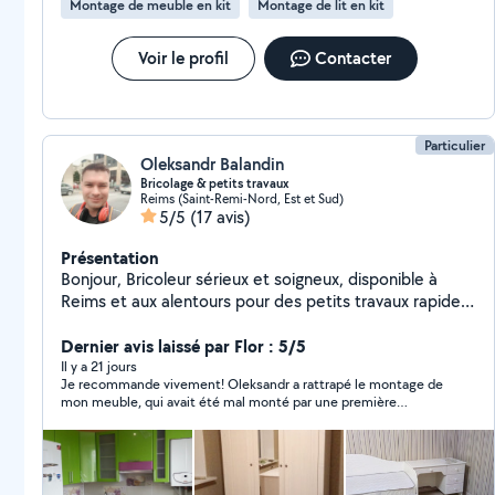
Montage de meuble en kit
Montage de lit en kit
Voir le profil
Contacter
Particulier
Oleksandr Balandin
Bricolage & petits travaux
Reims (Saint-Remi-Nord, Est et Sud)
5/5
(17 avis)
Présentation
Bonjour, Bricoleur sérieux et soigneux, disponible à
Reims et aux alentours pour des petits travaux rapides
et bien réalisés. Je propose mes services pour
différents travaux de bricolage : Montage et
Dernier avis laissé par Flor : 5/5
démontage de meubles (IKEA, etc.) Réparation simple
Il y a 21 jours
Je recommande vivement! Oleksandr a rattrapé le montage de
de meubles Peinture murs et plafonds Rebouchage et
mon meuble, qui avait été mal monté par une première
enduit Pose de papier peint Pose simple de carrelage
personne. Travail soigné, efficace et professionnel. Merci
Fixation d'objets au mur (étagères, cadres, TV) Aide
encore !
pour porter et déplacer des meubles Je dispose de
mon propre matériel (perforateur, visseuse, scie