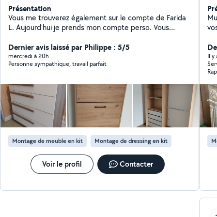
Présentation
Pr
Vous me trouverez également sur le compte de Farida
Mul
L. Aujourd'hui je prends mon compte perso. Vous
vo
trouverez mes différents avis en copies écran sur ce
bi
profil. Montage meubles, petits travaux d'agencement.
Dernier avis laissé par Philippe : 5/5
Der
mercredi à 20h
Il y
Personne sympathique, travail parfait
Servic
Montage de meuble en kit
Montage de dressing en kit
M
Voir le profil
Contacter