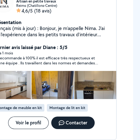
Artisan en petite travaux
Reims (Chatillons-Centre)
4,6/5
(18 avis)
ésentation
nçais (mis à jour) : Bonjour, je m'appelle Nima. J'ai
l'expérience dans les petits travaux d'intérieur
me la , le plâtre, l'installation de placards, la pose
parquet, ainsi que les petites . Je travaille avec soin,
rnier avis laissé par Diane : 5/5
preté et sérieux, en cherchant toujours à satisfaire
 a 1 mois
recommande à 100% il est efficace très respectueux et
s clients.
ne équipe . Ils travaillent dans les normes et demandes
re avis à chaque étape ça je trouve au top pour moi qui suis
aillante je valide ma prestation. Il a été réactif et très
ctuel. La veille pour le lendemain en plus .
ontage de meuble en kit
Montage de lit en kit
Voir le profil
Contacter