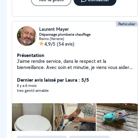
Particulier
Laurent Mayer
Dépannage plomberie chauffage
Reims (Verrerie)
4,9/5
(54 avis)
Présentation
J'aime rendre service, dans le respect et la
bienveillance. Avec soin et minutie, je viens vous aider,
que vous soyez sous l'eau ou bien en difficulté avec
votre bricolage. Je peux vous aider pour vos problèmes
Dernier avis laissé par Laura : 5/5
de plomberie, sanitaire et chauffage, ainsi que pour
Il y a 6 mois
tres gentil aimable
des petits travaux d'électricité, de bricolage. Mais aussi
pour l'administratif, l'informatique, brancher un appareil,
ou vous emmener à un endroit tout en échangeant
avec politesse.