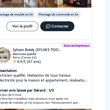
 incident n'ait pas été intentionnel de ma part. En toute
nêteté, je peux affirmer que Stéphane est une personne
 laquelle vous pouvez compter et je le recommande
ontage de meuble en kit
Montage de commode en kit
ement, à 100%, à vous tous ainsi qu'à l'ensemble de mon
ourage.
Voir le profil
Contacter
Auto-entrepreneur
Sylvain Bredy (SYLVA’S TOOLS)
électricien qualifié
Reims (Cernay-Est)
4,9/5
(67 avis)
ésentation
ctricien qualifié, réalisation de tous travaux
lectricité pour la maison et appartement, réalisation
 tout bricolage montage de meubles
nier avis laissé par Gérard : 1/5
y a plus de 6 mois
t être bon travailleur mais plusieurs mois après ma
ande de meuble, je n'ai toujours rien. Heureusement que
utres sont plus rapides.