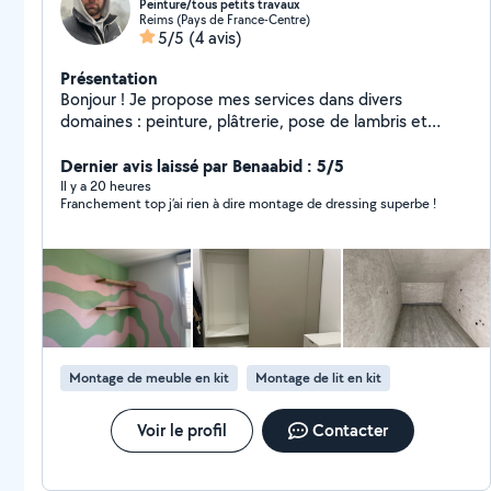
Peinture/tous petits travaux
Reims (Pays de France-Centre)
5/5
(4 avis)
Présentation
Bonjour ! Je propose mes services dans divers
domaines : peinture, plâtrerie, pose de lambris et
petites réparations. Je suis une personne responsable
et méticuleuse. Chargement / déchargement de
Dernier avis laissé par Benaabid : 5/5
matériaux et affaires.
Il y a 20 heures
Franchement top j’ai rien à dire montage de dressing superbe !
Montage de meuble en kit
Montage de lit en kit
Voir le profil
Contacter