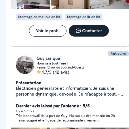
sauteuse). Personne sérieuse, ponctuelle et
respectueuse. Disponible en semaine et le week-end.
Tarifs raisonnables selon les travaux. N'hésitez pas à
Montage de meuble en kit
Montage de lit en kit
me contacter par message. Cordialement, Oleksandr
Voir le profil
Contacter
Particulier
Guy Enrique
Homme à tout faire !
Reims (Croix du Sud-Sud-Ouest)
4,7/5
(42 avis)
Présentation
Électricien généraliste et informaticien. Je suis une
personne dynamique, dévouée. Je m'adapte à tout. -
Montage des cuisines - Travaux d' électricité -
Dépannage électroménager ( lave linge, sèche linge,
Dernier avis laissé par Fabienne : 5/5
lave vaisselle..) - peinture et papier peint - Revêtement
Il y a 5 mois
Très bon travail de la part de Guy. Ma table a été montée en 2h.
sol ( Lino, parquet) - petite plomberie Et tout autre
Travail soigné et efficace. Je recommande vivement
travaux de bricolage