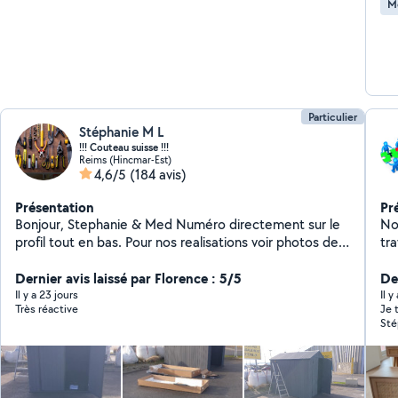
M
Particulier
Stéphanie M L
!!! Couteau suisse !!!
Reims (Hincmar-Est)
4,6/5
(184 avis)
Présentation
Pr
Bonjour, Stephanie & Med Numéro directement sur le
No
profil tout en bas. Pour nos realisations voir photos de "
tra
NOS REALISATIONS". "35 ans d expérience " - Pose de
te
cuisine. - Rénovation de salle de bains. - Pose carrelage
Dernier avis laissé par Florence : 5/5
ma
De
et faïence. - Pose de lavabo et meuble. - Rénovation et
Av
Il y a 23 jours
Il y
Très réactive
Je 
depannage plomberie. - Pose de parquet et sols
su
Sté
plastiques. - Rénovation et dépannage électrique. -
com
Dalle béton. - Abri de jardin. - Volets roulants. - Pose de
ren
placoplatre. - Peinture. - Montage de meubles -
de 
com
Ménage - Escabeau 5 marches Perceuse et forêts
Je 