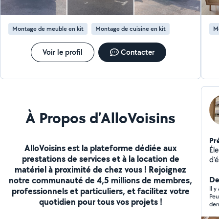
Perforateur (marteau piqueur) Visseuse avec forêts et
cet
embouts Scie sabre electrique Scie circulaire Scie
hon
sauteuse Carrelette Etc ( demandez on ne sait jamais)
sur
Montage de meuble en kit
Montage de cuisine en kit
M
viv
A vous voir bientôt.
ent
Voir le profil
Contacter
À Propos d’AlloVoisins
Pr
AlloVoisins est la plateforme dédiée aux
Éle
prestations de services et à la location de
d'é
matériel à proximité de chez vous ! Rejoignez
de
notre communauté de 4,5 millions de membres,
Der
Il 
professionnels et particuliers, et facilitez votre
Peu
quotidien pour tous vos projets !
dem
d'a