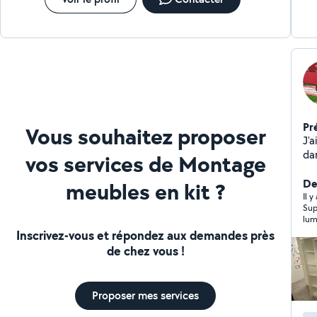
Pr
Vous souhaitez proposer
J'a
dan
vos services de Montage
mo
all
Der
meubles en kit ?
Il y
Sup
lum
Inscrivez-vous et répondez aux demandes près
de chez vous !
Proposer mes services