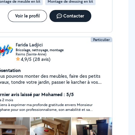
ontage de meuble en kit
Montage de dressing en kit
Voir le profil
Contacter
Particulier
Farida Ladjici
Bricolage, nettoyage, montage
Reims (Sainte-Anne)
4,9/5
(28 avis)
ésentation
us pouvons monter des meubles, faire des petits
vaux, tondre votre jardin, passer le karcher à vos
rrasses ou autres, déménager, faire de la
nutention, faire du repassage et livrer des courses.
rnier avis laissé par Mohamed : 5/5
ec un ami pour la même prestation et sans
 a 2 mois
tiens à exprimer ma profonde gratitude envers Monsieur
pplément. Farida et Stéphane.
phane pour son professionnalisme, son amabilité et sa
préhension. Bien que je n'aie pas pu me présenter à notre
dez-vous matinal le premier jour en raison de mes horaires
travail nocturnes, je tiens à souligner sa grande
préhension lorsque je l'ai recontacté une heure plus tard.
saisis cette occasion pour réitérer mes excuses, bien que