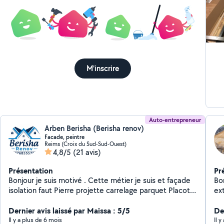
M'inscrire
Auto-entrepreneur
Arben Berisha (Berisha renov)
Facade, peintre
Reims (Croix du Sud-Sud-Ouest)
4,8/5
(21 avis)
Présentation
Pr
Bonjour je suis motivé . Cette métier je suis et façade
Bo
isolation faut Pierre projette carrelage parquet Placot
ext
peinture papier .. en plus il faut vous pouvez me
pe
contacter merci
Dernier avis laissé par Maissa : 5/5
di
Der
Tra
Il y a plus de 6 mois
Il 