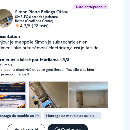
Auto-entrepreneur
Simon Pierre Belinga Ottou (Électricien)
SIMELEC,électricité,peinture
Reims (Chatillons-Centre)
4,9/5
(28 avis)
ésentation
jour je m'appelle Simon je suis technicien en
iment plus précisément électricien,aussi je fais de la
intenance électrique, du placo, de la peinture Je
s à votre disposition pour satisfaire vos attentes et
rnier avis laissé par Mariiama : 5/5
airé vos idées
 a 1 mois
ci pour la réactivité et votre gentillesse ! Travaille très bien
t, je recommande !!
ontage de meuble en kit
Montage de meuble de salle de bain en kit
Voir le profil
Contacter