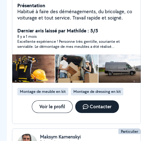
Présentation
Habitué à faire des déménagements, du bricolage, co
voiturage et tout service. Travail rapide et soigné.
Dernier avis laissé par Mathilde : 5/5
Il y a 1 mois
Excellente expérience ! Personne très gentille, souriante et
serviable. Le démontage de mes meubles a été réalisé
parfaitement, avec soin et efficacité (même sous 35 degrés).
C’était un vrai plaisir de faire appel à lui. Je le recommande les
yeux fermés ;)
Montage de meuble en kit
Montage de dressing en kit
Voir le profil
Contacter
Particulier
Maksym Kamenskyi