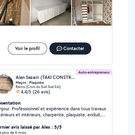
Voir le profil
Contacter
Auto-entrepreneur
Alen Sezairi (TAKI CONSTRUCTION)
Maçon - Plaquiste
Reims (Croix du Sud-Sud-Est)
4,4/5
(26 avis)
ésentation
njour. Professionnel et expérience dans tous travaux
érieurs et intérieurs, charpente, plaquiste, enduit,
inture, maçonnerie, dallage, coulage, construction
verses, montage meuble cuisine équipée, etc...
nier avis laissé par Alex : 5/5
vaux sur devis, références sérieuses travail soigné.
y a plus de 6 mois