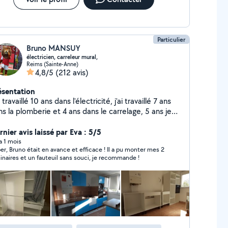
Particulier
Bruno MANSUY
électricien, carreleur mural,
Reims (Sainte-Anne)
4,8/5
(212 avis)
ésentation
i travaillé 10 ans dans l'électricité, j'ai travaillé 7 ans
s la plomberie et 4 ans dans le carrelage, 5 ans je
nte des meuble , 5 ans et des petits travaux pour
er allovoisin à bientôt
nier avis laissé par Eva : 5/5
 a 1 mois
er, Bruno était en avance et efficace ! Il a pu monter mes 2
inaires et un fauteuil sans souci, je recommande !