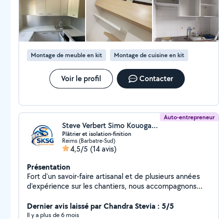
Montage de meuble en kit
Montage de cuisine en kit
Voir le profil
Contacter
Auto-entrepreneur
Steve Verbert Simo Kouogang (SKSG RÉNOVATION)
Plâtrier et isolation-finition
Reims (Barbatre-Sud)
4,5/5
(14 avis)
Présentation
Fort d'un savoir-faire artisanal et de plusieurs années
d'expérience sur les chantiers, nous accompagnons
particuliers et professionnels dans tous leurs projets
d'aménagement intérieur, que ce soit en neuf ou en
Dernier avis laissé par Chandra Stevia : 5/5
rénovation.
Il y a plus de 6 mois