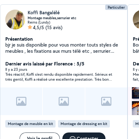
Particulier
Koffi Bangalélé
Montage meubles,serrurier etc
Reims (Lundy)
4,5/5
(15 avis)
Présentation
Pr
bjr je suis disponible pour vous monter touts styles de
Bon
meubles , les fixations aux murs télé etc , serrurier
bât
certifié , débouchage de toilette etc , prix sympa
ma
Dernier avis laissé par Florence : 5/5
sui
De
écl
Il y a 23 jours
Il y
Très réactif, Koffi s'est rendu disponible rapidement. Sérieux et
Mer
très gentil, Koffi a réalisé une excellente prestation. Très bon
fai
rapport qualité-prix. Personne au top. Je le recommande
sincèrement.
Montage de meuble en kit
Montage de dressing en kit
M
Voir le profil
Contacter