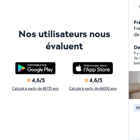
Pr
Fra
Nos utilisateurs nous
de 
com
évaluent
de 
De
pro
Il y
Je 
me
bon
not
dét
pon
4,6/5
4,6/5
Calculé à partir de 48731 avis
Calculé à partir de 66000 avis
M