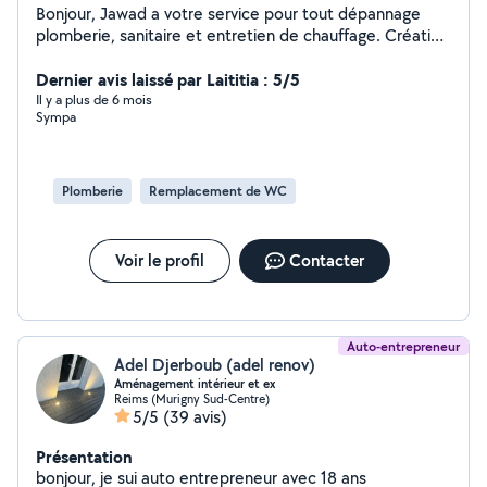
Bonjour, Jawad a votre service pour tout dépannage
plomberie, sanitaire et entretien de chauffage. Création
pour votre intérieur de maison cuisine équipée et toute
type de salle de besoin, montage de vos meuble ,
Dernier avis laissé par Laititia : 5/5
peinture carrelage, papier peints etc...
Il y a plus de 6 mois
Sympa
Plomberie
Remplacement de WC
Voir le profil
Contacter
Auto-entrepreneur
Adel Djerboub (adel renov)
Aménagement intérieur et ex
Reims (Murigny Sud-Centre)
5/5
(39 avis)
Présentation
bonjour, je sui auto entrepreneur avec 18 ans