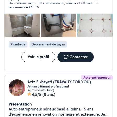
Un immense merci. Très professionnel, sérieux et efficace . Je
rénovation de salles de bains Travaux de peinture,
recommande à 100%
enduit et carrelage Travail soigné Devis rapide Conseils
personnalisés Contactez Lucas Services pour un service
fiable, professionnel et de qualité.
Plomberie
Déplacement de tuyau
Voir le profil
Contacter
Auto-entrepreneur
Aziz Elkhayati (TRAVAUX FOR YOU)
Artisan bâtiment professionnel
Reims (Sainte-Anne)
4,5/5
(8 avis)
Présentation
Auto-entrepreneur sérieux basé à Reims. 16 ans
d'expérience en rénovation intérieure et extérieure. Je