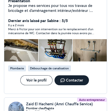
Présentation
Je propose mes services pour tous vos travaux de
bricolage et d'aménagement intérieur/extérieur :
menuiserie, électricité, plomberie, montage de meuble
ect. Sérieux, ponctuel, minutieux, disponible rapidement
Dernier avis laissé par Sabine : 5/5
et équipé.
Il y a 2 mois
Merci à Victor pour son intervention sur le remplacement d’un
mécanisme de WC. Contacter dans la journée nous avons pu
convenir d’un rendez-vous en début de matinée. Très
sympathique et prix raisonnable (déplacement et matériel)
Bonne continuation à vous Victor!
Plomberie
Débouchage de canalisation
Voir le profil
Contacter
Auto-entrepreneur
Zaid El Hachemi (Amri Chauffe Service)
Plombier chauffagiste