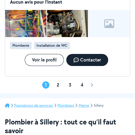
sèche serviette, radiateur, éviter, meuble vasque,
Aucun avis pour l'instant
dépannage de chaudière, remplacement de chaudière,
pose de chauffe eau électricité . Travaux soigné et très
efficace
Plomberie
Installation de WC
Voir le profil
Contacter
1
2
3
4
Page
suivante
Prestations de services
Plombiers
Marne
Sillery
Plombier à Sillery : tout ce qu’il faut
savoir