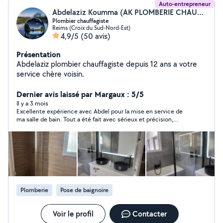
Auto-entrepreneur
Abdelaziz Koumma (AK PLOMBERIE CHAUFFAGE)
Plombier chauffagiste
Reims (Croix du Sud-Nord-Est)
4,9/5
(50 avis)
Présentation
Abdelaziz plombier chauffagiste depuis 12 ans a votre
service chère voisin.
Dernier avis laissé par Margaux : 5/5
Il y a 3 mois
Excellente expérience avec Abdel pour la mise en service de
ma salle de bain. Tout a été fait avec sérieux et précision,
chaque élément a été vérifié pour garantir un fonctionnement
parfait. Travail propre, soigné et réalisé dans les temps. En plus
d’être professionnel, il est de bon conseil et très agréable. Je
recommande Abdel sans hésiter !
Plomberie
Pose de baignoire
Voir le profil
Contacter