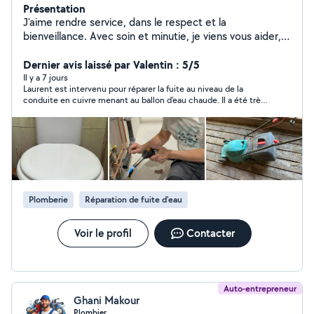
Présentation
J'aime rendre service, dans le respect et la
bienveillance. Avec soin et minutie, je viens vous aider,
que vous soyez sous l'eau ou bien en difficulté avec
votre bricolage. Je peux vous aider pour vos problèmes
Dernier avis laissé par Valentin : 5/5
de plomberie, sanitaire et chauffage, ainsi que pour des
Il y a 7 jours
Laurent est intervenu pour réparer la fuite au niveau de la
petits travaux d'électricité, de bricolage. Mais aussi pour
conduite en cuivre menant au ballon d'eau chaude. Il a été très
l'administratif, l'informatique, brancher un appareil, ou
réactif. Il a fait preuve d'un très grand professionnalisme. Il a su
vous emmener à un endroit tout en échangeant avec
repérer le problème et apporter la réponse appropriée.. Nous
politesse.
sommes vraiment plus que satisfait. Nous ne pouvons que le
recommander. Nous gardons ses coordonnées et n'hésiterons
pas à le solliciter en cas de besoin. Merci a vous Laurent
Plomberie
Réparation de fuite d'eau
Voir le profil
Contacter
Auto-entrepreneur
Ghani Makour
Plombier