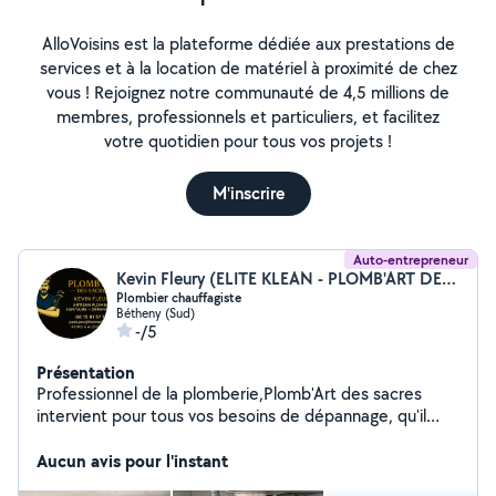
AlloVoisins est la plateforme dédiée aux prestations de
services et à la location de matériel à proximité de chez
vous ! Rejoignez notre communauté de 4,5 millions de
membres, professionnels et particuliers, et facilitez
votre quotidien pour tous vos projets !
M'inscrire
Auto-entrepreneur
Kevin Fleury (ELITE KLEAN - PLOMB'ART DES SACRES)
Plombier chauffagiste
Bétheny (Sud)
-/5
Présentation
Professionnel de la plomberie,Plomb'Art des sacres
intervient pour tous vos besoins de dépannage, qu'il
s'agisse de fuites d'eau, d'appareils défectueux, de
robinetterie, d'évacuation bouchée ou de toute autre
Aucun avis pour l'instant
intervention urgente. Installé à Reims, j'interviens