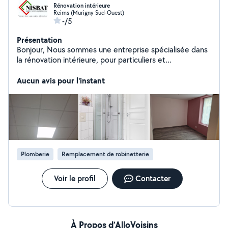
Rénovation intérieure
Reims (Murigny Sud-Ouest)
-/5
Présentation
Bonjour, Nous sommes une entreprise spécialisée dans
la rénovation intérieure, pour particuliers et
professionnels, Nos compétences : Revêtement de sol
: pose de carrelage, pose de lino Embellissement des
Aucun avis pour l'instant
murs : papier peint, peinture, pose de faïence Autres :
création de faux plafond, placo, N'hésitez pas à nous
contacter pour toutes demandes
Plomberie
Remplacement de robinetterie
Voir le profil
Contacter
À Propos d’AlloVoisins