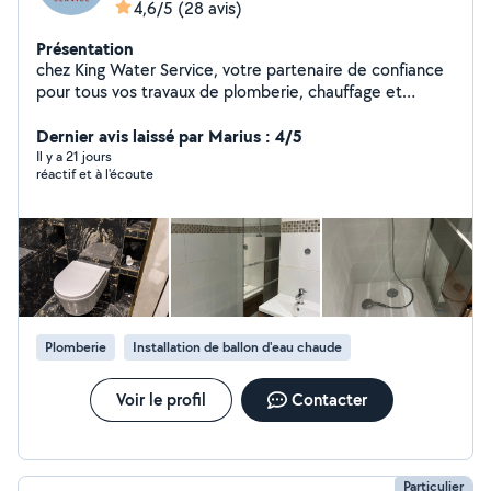
4,6/5
(28 avis)
Présentation
chez King Water Service, votre partenaire de confiance
pour tous vos travaux de plomberie, chauffage et
maintenance. Basés à Reims, nous intervenons
rapidement dans toute la région pour vous offrir des
Dernier avis laissé par Marius : 4/5
services fiables, soignés et durables. Nos services
Il y a 21 jours
réactif et à l'écoute
*Installation et dépannage de plomberie *Réparation de
fuite et remplacement de robinetterie *Pose et
rénovation du système de chauffage *Intervention
d'urgence 7j/7 24h/24
Plomberie
Installation de ballon d'eau chaude
Voir le profil
Contacter
Particulier