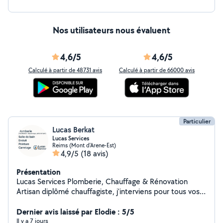
Nos utilisateurs nous évaluent
4,6/5
4,6/5
Calculé à partir de 48731 avis
Calculé à partir de 66000 avis
Particulier
Lucas Berkat
Lucas Services
Reims (Mont d'Arene-Est)
4,9/5
(18 avis)
Présentation
Lucas Services Plomberie, Chauffage & Rénovation
Artisan diplômé chauffagiste, j'interviens pour tous vos
travaux de plomberie, chauffage et rénovation
intérieure : Installation & dépannage plomberie
Dernier avis laissé par Elodie : 5/5
Chauffage : radiateurs, chauffe-eau Création ou
Il y a 7 jours