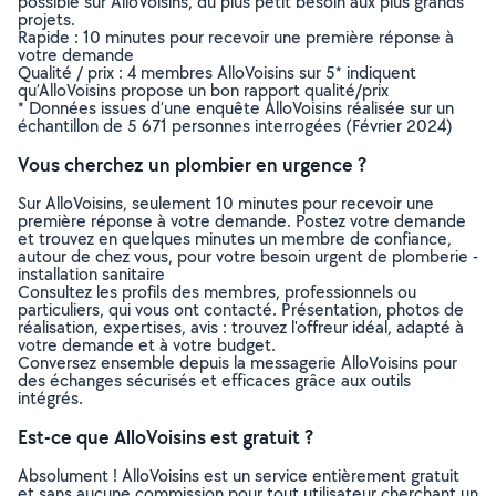
possible sur AlloVoisins, du plus petit besoin aux plus grands
projets.
Rapide : 10 minutes pour recevoir une première réponse à
votre demande
Qualité / prix : 4 membres AlloVoisins sur 5* indiquent
qu’AlloVoisins propose un bon rapport qualité/prix
* Données issues d’une enquête AlloVoisins réalisée sur un
échantillon de 5 671 personnes interrogées (Février 2024)
Vous cherchez un plombier en urgence ?
Sur AlloVoisins, seulement 10 minutes pour recevoir une
première réponse à votre demande. Postez votre demande
et trouvez en quelques minutes un membre de confiance,
autour de chez vous, pour votre besoin urgent de plomberie -
installation sanitaire
Consultez les profils des membres, professionnels ou
particuliers, qui vous ont contacté. Présentation, photos de
réalisation, expertises, avis : trouvez l'offreur idéal, adapté à
votre demande et à votre budget.
Conversez ensemble depuis la messagerie AlloVoisins pour
des échanges sécurisés et efficaces grâce aux outils
intégrés.
Est-ce que AlloVoisins est gratuit ?
Absolument ! AlloVoisins est un service entièrement gratuit
et sans aucune commission pour tout utilisateur cherchant un