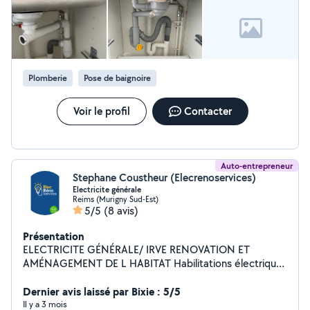
rapidement sur l'ensemble de la ville et ses alentours.
Mon objectif : vous proposer un service réactif, au bon
tarif et réalisé avec un professionnalisme irréprochable.
Mes engagements : Intervention rapide Diagnostic
fiable Tarification claire et compétitive Travail propre et
soigné Conseils adaptés à votre situation Que ce soit
Plomberie
Pose de baignoire
pour un dépannage ponctuel ou un souci urgent, vous
pouvez compter sur Plomb'Art des sacres pour une
Voir le profil
Contacter
intervention efficace et durable
Auto-entrepreneur
Stephane Coustheur (Elecrenoservices)
Electricite générale
Reims (Murigny Sud-Est)
5/5
(8 avis)
Présentation
ELECTRICITE GÉNÉRALE/ IRVE RENOVATION ET
AMÉNAGEMENT DE L HABITAT Habilitations électrique
et assurance RC PRO - DÉCENNAL
Dernier avis laissé par Bixie : 5/5
Il y a 3 mois