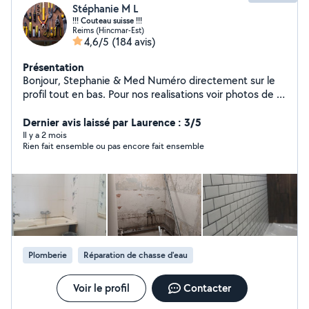
Stéphanie M L
!!! Couteau suisse !!!
Reims (Hincmar-Est)
4,6/5
(184 avis)
Présentation
Bonjour, Stephanie & Med Numéro directement sur le
profil tout en bas. Pour nos realisations voir photos de "
NOS REALISATIONS". "35 ans d expérience " - Pose de
cuisine. - Rénovation de salle de bains. - Pose carrelage
Dernier avis laissé par Laurence : 3/5
et faïence. - Pose de lavabo et meuble. - Rénovation et
Il y a 2 mois
Rien fait ensemble ou pas encore fait ensemble
depannage plomberie. - Pose de parquet et sols
plastiques. - Rénovation et dépannage électrique. -
Dalle béton. - Abri de jardin. - Volets roulants. - Pose de
placoplatre. - Peinture. - Montage de meubles - Ménage
- Escabeau 5 marches Perceuse et forêts Perforateur
(marteau piqueur) Visseuse avec forêts et embouts
Scie sabre electrique Scie circulaire Scie sauteuse
Carrelette Etc ( demandez on ne sait jamais) A vous voir
Plomberie
Réparation de chasse d'eau
bientôt.
Voir le profil
Contacter