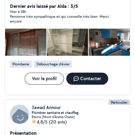
aller allovoisin à bientôt
Dernier avis laissé par Aïda : 5/5
Hier à 18h
Personne très sympathique et qui conseille très bien. Merci
encore
Plomberie
Débouchage d'évier
Voir le profil
Contacter
Particulier
Jawad Annour
Plombier sanitaire et chauffag
Reims (Mont d'Arene-Ouest)
4,8/5
(20 avis)
Présentation