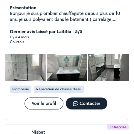
Présentation
Bonjour je suis plombier chauffagiste depuis plus de 10
ans, je suis polyvalent dans le bâtiment ( carrelage,
parquet, plaquiste, peinture menuiserie) grâce à mon
travail qui m'a permis d'avoir de l'expérience. Je fait
Dernier avis laissé par Laititia : 5/5
également des salles de bains clés en main, j'effectue le
Il y a 4 mois
Courtois
montage de meuble. Je fait également le montage de
cuisines équipes. Je fait également des lavages de
canapé , matelas, tapis moquette ainsi que les intérieur
de voiture qui est ma second passion après la
plomberie. N'hésiter pas :)
Plomberie
Réparation de chasse d'eau
Voir le profil
Contacter
Entreprise
Nisbat