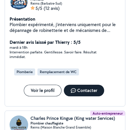
Reims (Barbatre-Sud)
5/5
(12 avis)
Présentation
Plombier expérimenté, j'interviens uniquement pour le
dépannage de robinetterie et de mécanismes de
chasse d'eau / flotteur WC. Fuite, robinet qui goutte,
WC qui coule en continu, flotteur défectueux ou
Dernier avis laissé par Thierry : 5/5
mécanisme bloqué : je diagnostique rapidement le
mardi à 18h
Intervention parfaite. Gentillesse. Savoir faire. Résultat
problème et j'effectue une réparation propre et
immédiat.
durable. Dépannage rapide Intervention ciblée (pas de
gros travaux) Pièces adaptées et solutions efficaces
Travail soigné et transparent J'interviens pour les
Plomberie
Remplacement de WC
particuliers et professionnels, avec un objectif simple :
stopper la fuite et remettre votre installation en parfait
état de fonctionnement. Contactez-moi pour une
Voir le profil
Contacter
intervention rapide et sans mauvaise surprise.
Auto-entrepreneur
Charles Prince Kingue (King water Services)
Plombier chauffagiste
Reims (Maison Blanche Grand Ensemble)