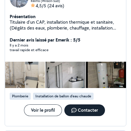
Reims (Wilson-Sud)
4,5/5
(24 avis)
Présentation
Titulaire d'un CAP, installation thermique et sanitaire,
(Dégâts des eaux, plomberie, chauffage, installation
tuyauterie cuivre, multicouche,PER,dépannage en
urgence, et d'autres travaux de bricolage...etc.)
Dernier avis laissé par Emerik : 5/5
Il y a 2 mois
travail rapide et efficace
Plomberie
Installation de ballon d'eau chaude
Voir le profil
Contacter