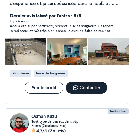
d'expérience et je sui spécialisée dans le neufs et la
rénovation d'intérieure et extérieur,je sui disponible tous
les jours de la semaine, devis et déplacement gratuit et
Dernier avis laissé par Fahiza : 5/5
n'hésite pour plus de renseignements à très bientôt .
Il y a 6 mois
Adel a été super : efficace, respectueux et soigneux. Il a réparé
le radiateur et m’a très bien conseillé sur une fuite de robinet.
Très satisfaite de sa prestation Merci
Plomberie
Pose de baignoire
Voir le profil
Contacter
Particulier
Osman Kuzu
Tout type de travaux dans btp
Reims (Courlancy-Sud)
4,7/5
(26 avis)