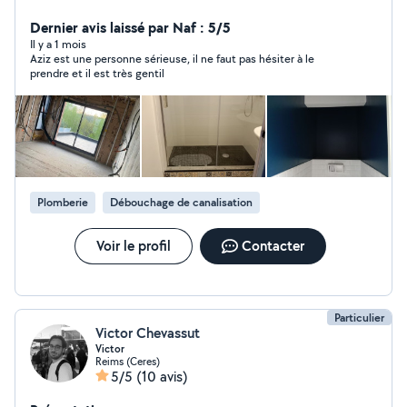
m'occupe de tout votre projet A à Z.
Dernier avis laissé par Naf : 5/5
Il y a 1 mois
Aziz est une personne sérieuse, il ne faut pas hésiter à le
prendre et il est très gentil
Plomberie
Débouchage de canalisation
Voir le profil
Contacter
Particulier
Victor Chevassut
Victor
Reims (Ceres)
5/5
(10 avis)