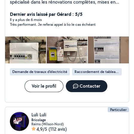
spécialisé dans les rénovations complètes, mises en
sécurité électriques, remplacements de tableaux,
création de circuits, pose de placo, doublages et faux
Dernier avis laissé par Gérard : 5/5
plafonds. Travail soigné, respect des normes, devis clair
Il y a plus de 6 mois
Très performant. Je referai appel à lio le cas échéant
et interventions fiables. Disponible pour particuliers et
professionnels
Demande de travaux d’électricité
Raccordement de tableau électrique
Voir le profil
Contacter
Particulier
Luli Luli
Bricolage
Reims (Wilson-Nord)
4,9/5
(112 avis)