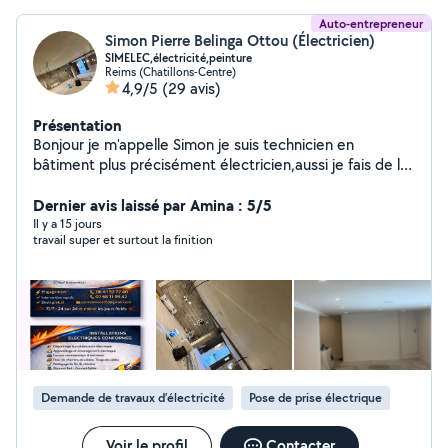
Auto-entrepreneur
Simon Pierre Belinga Ottou (Électricien)
SIMELEC,électricité,peinture
Reims (Chatillons-Centre)
4,9/5
(29 avis)
Présentation
Bonjour je m'appelle Simon je suis technicien en
bâtiment plus précisément électricien,aussi je fais de la
maintenance électrique, du placo, de la peinture Je suis
à votre disposition pour satisfaire vos attentes et
Dernier avis laissé par Amina : 5/5
éclairé vos idées
Il y a 15 jours
travail super et surtout la finition
Demande de travaux d’électricité
Pose de prise électrique
Voir le profil
Contacter