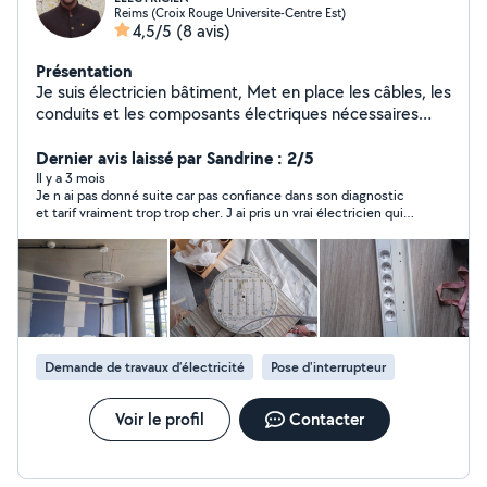
Reims (Croix Rouge Universite-Centre Est)
4,5/5
(8 avis)
Présentation
Je suis électricien bâtiment, Met en place les câbles, les
conduits et les composants électriques nécessaires
pour alimenter l'ensemble du bâtiment en électricité.
Installé et raccorde les équipements (prises,
Dernier avis laissé par Sandrine : 2/5
interrupteurs, luminaires, panneaux de distribution).
Il y a 3 mois
Je n ai pas donné suite car pas confiance dans son diagnostic
et tarif vraiment trop trop cher. J ai pris un vrai électricien qui a
été 4 fois moins cher et très efficace.
Demande de travaux d’électricité
Pose d'interrupteur
Voir le profil
Contacter