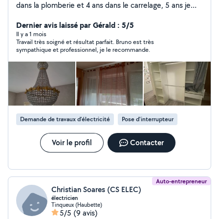
dans la plomberie et 4 ans dans le carrelage, 5 ans je
monte des meuble , 5 ans et des petits travaux pour
aller allovoisin à bientôt
Dernier avis laissé par Gérald : 5/5
Il y a 1 mois
Travail très soigné et résultat parfait. Bruno est très
sympathique et professionnel, je le recommande.
Demande de travaux d’électricité
Pose d'interrupteur
Voir le profil
Contacter
Auto-entrepreneur
Christian Soares (CS ELEC)
électricien
Tinqueux (Haubette)
5/5
(9 avis)