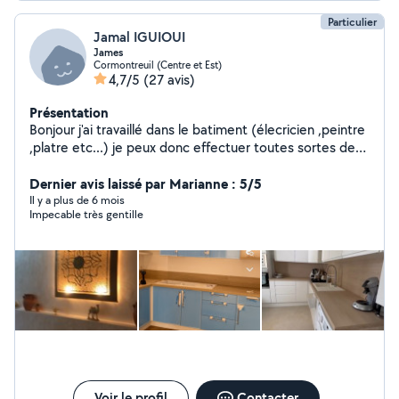
Particulier
Jamal IGUIOUI
James
Cormontreuil (Centre et Est)
4,7/5
(27 avis)
Présentation
Bonjour j'ai travaillé dans le batiment (élecricien ,peintre
,platre etc...) je peux donc effectuer toutes sortes de
travaux et de bonne qualité.je peux assembler ou
monter vos meubles (je dispose d'outillages) et peux
Dernier avis laissé par Marianne : 5/5
débarrasser grenier ,caves ect....
Il y a plus de 6 mois
Impecable très gentille
Voir le profil
Contacter