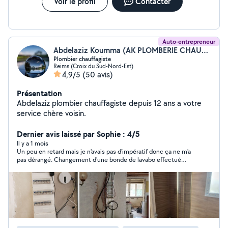
Voir le profil
Contacter
Auto-entrepreneur
Abdelaziz Koumma (AK PLOMBERIE CHAUFFAGE)
Plombier chauffagiste
Reims (Croix du Sud-Nord-Est)
4,9/5
(50 avis)
Présentation
Abdelaziz plombier chauffagiste depuis 12 ans a votre
service chère voisin.
Dernier avis laissé par Sophie : 4/5
Il y a 1 mois
Un peu en retard mais je n'avais pas d'impératif donc ça ne m'a
pas dérangé. Changement d'une bonde de lavabo effectué
rapidement, tout remis en ordre après son départ, en revanche
je trouve la tarification un peu élevé d'où l'étoile en moins.