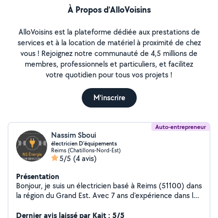
À Propos d’AlloVoisins
AlloVoisins est la plateforme dédiée aux prestations de
services et à la location de matériel à proximité de chez
vous ! Rejoignez notre communauté de 4,5 millions de
membres, professionnels et particuliers, et facilitez
votre quotidien pour tous vos projets !
M'inscrire
Auto-entrepreneur
Nassim Sboui
électricien D'équipements
Reims (Chatillons-Nord-Est)
5/5
(4 avis)
Présentation
Bonjour, je suis un électricien basé à Reims (51100) dans
la région du Grand Est. Avec 7 ans d'expérience dans le
domaine, je suis spécialisé dans le dépannage
électrique et l'installation électrique pour des
Dernier avis laissé par Kait : 5/5