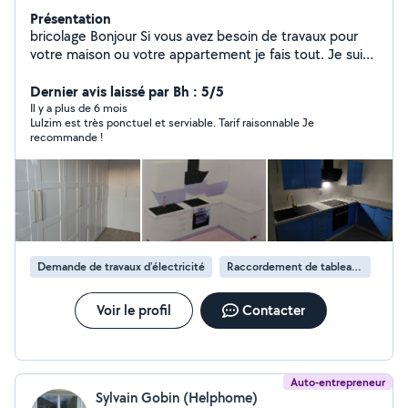
Présentation
bricolage Bonjour Si vous avez besoin de travaux pour
votre maison ou votre appartement je fais tout. Je suis
à votre disposition par exemple pour monter vos
meubles de cuisine, installer des rideaux, l'Électricité,
Dernier avis laissé par Bh : 5/5
changer des robinets, plomberie, poser du parquet,
Il y a plus de 6 mois
Lulzim est très ponctuel et serviable. Tarif raisonnable Je
etc... Merci cordialement 24
recommande !
Demande de travaux d’électricité
Raccordement de tableau électrique
Voir le profil
Contacter
Auto-entrepreneur
Sylvain Gobin (Helphome)