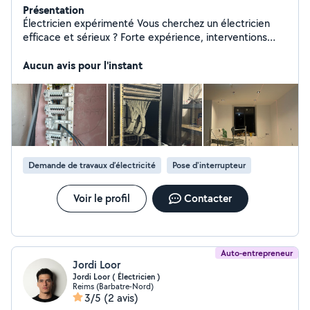
Présentation
Électricien expérimenté Vous cherchez un électricien
efficace et sérieux ? Forte expérience, interventions
rapides et travail impeccable. Dépannages, rénovations,
mises aux normes, éclairage intérieur/extérieur : j'assure
Aucun avis pour l'instant
des installations sûres, fiables et durables. Professionnel
à l'écoute, je trouve toujours la solution adaptée à votre
besoin. Disponibilité rapide.
Demande de travaux d’électricité
Pose d'interrupteur
Voir le profil
Contacter
Auto-entrepreneur
Jordi Loor
Jordi Loor ( Électricien )
Reims (Barbatre-Nord)
3/5
(2 avis)