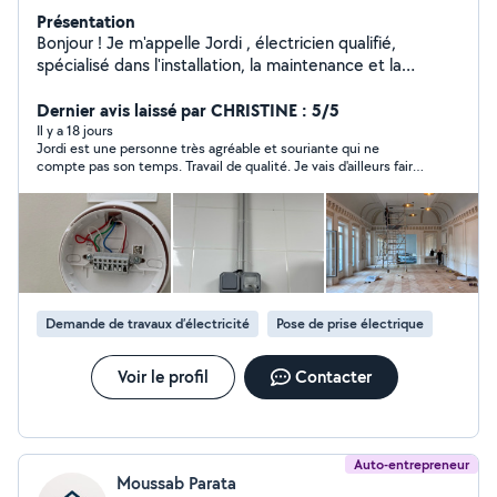
Présentation
Bonjour ! Je m'appelle Jordi , électricien qualifié,
spécialisé dans l'installation, la maintenance et la
réparation de systèmes électriques résidentiels et
commerciaux. Avec plus de 3 années d'expérience, je
Dernier avis laissé par CHRISTINE : 5/5
propose des services sûrs, efficaces et garantis :
Il y a 18 jours
Jordi est une personne très agréable et souriante qui ne
Installations complètes, dépannage, entretien, éclairage
compte pas son temps. Travail de qualité. Je vais d'ailleurs faire
LED, tableaux électriques, prises, interrupteurs, câblage,
appel à lui à nouveau pour d'autres travaux. N'hésitez pas à le
mise à la terre et certifications. Pourquoi me choisir ?
contacter ; vous ne le regretterez pas. Encore merci
Travail propre, rapide et professionnel, matériaux de
qualité conformes aux normes, ponctualité et service
personnalisé, devis gratuit
Demande de travaux d’électricité
Pose de prise électrique
Voir le profil
Contacter
Auto-entrepreneur
Moussab Parata