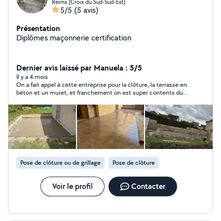
Reims (Croix du Sud-Sud-Est)
5/5
(5 avis)
Présentation
Diplômes maçonnerie certification
Dernier avis laissé par Manuela : 5/5
Il y a 4 mois
On a fait appel à cette entreprise pour la clôture, la terrasse en
béton et un muret, et franchement on est super contents du
résultat ! Le travail est propre, les finitions sont nickels et ça
correspond exactement à ce qu’on voulait. Entreprise sérieuse,
on recommande sans hésiter 👍
Pose de clôture ou de grillage
Pose de clôture
Voir le profil
Contacter