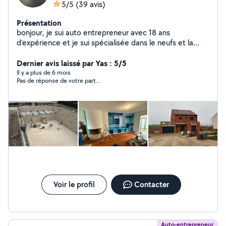
5/5
(39 avis)
Présentation
bonjour, je sui auto entrepreneur avec 18 ans
d'expérience et je sui spécialisée dans le neufs et la
rénovation d'intérieure et extérieur,je sui disponible tous
les jours de la semaine, devis et déplacement gratuit et
Dernier avis laissé par Yas : 5/5
n'hésite pour plus de renseignements à très bientôt .
Il y a plus de 6 mois
Pas de réponse de votre part…
Voir le profil
Contacter
Auto-entrepreneur