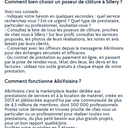
Comment bien choisir un poseur de clôture à Sillery ?
Voici nos conseils :
- Indiquez votre besoin en quelques secondes : quel service
recherchez-vous ? Est-ce urgent ? Quel type de prestataire,
particulier ou professionnel, souhaitez-vous ?
- Consultez la liste de tous les poseurs de clôture, proches
de chez vous à Sillery ! Sur leur profil, consultez les services
proposés, les photos de leurs réalisations, les notes et avis
laissés par leurs clients.
- Conversez avec les offreurs depuis la messagerie AlloVoisins
pour des échanges sécurisés et efficaces.
- Du contrat de prestation au paiement en ligne, en passant
par la prise de rendez-vous, l’état des lieux, les devis et les
factures : utilisez nos outils gratuits à chaque étape de votre
prestation.
Comment fonctionne AlloVoisins ?
AlloVoisins c’est la marketplace leader dédiée aux
prestations de services et à la location de matériel, créée en
2013 et plébiscitée aujourd’hui par une communauté de plus
de 4,5 millions de membres, dont 300 000 professionnels.
Postez votre demande et trouvez proche de chez vous un
particulier ou un professionnel pour réaliser toutes vos
prestations, du plus petit besoin aux plus grands projets,
pour un bon rapport qualité/prix.
Facilitez votre quotidien en 3 étapes :