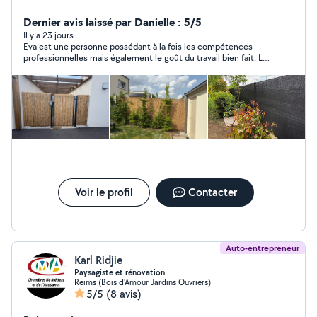
d'aménagement extérieur.
Dernier avis laissé par Danielle : 5/5
Il y a 23 jours
Eva est une personne possédant à la fois les compétences
professionnelles mais également le goût du travail bien fait. Le
travail demandé a été exécuté parfaitement et dans les
meilleurs délais. Je recommande.
Voir le profil
Contacter
Auto-entrepreneur
Karl Ridjie
Paysagiste et rénovation
Reims (Bois d'Amour Jardins Ouvriers)
5/5
(8 avis)