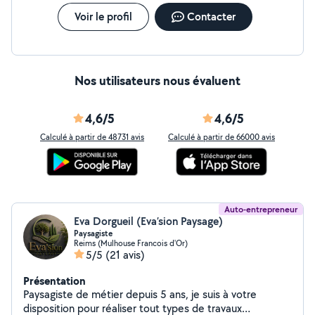
Création paysagère Spécialisé en création de jardin clé
en main, je réalise l'aménagement d'espaces verts sur
Voir le profil
Contacter
mesure, la plantation, l'engazonnement, et la
structuration des extérieurs, en tenant compte des
contraintes du terrain, des usages et de la durabilité des
aménagements paysagers.
Nos utilisateurs nous évaluent
4,6/5
4,6/5
Calculé à partir de 48731 avis
Calculé à partir de 66000 avis
Auto-entrepreneur
Eva Dorgueil (Eva’sion Paysage)
Paysagiste
Reims (Mulhouse Francois d'Or)
5/5
(21 avis)
Présentation
Paysagiste de métier depuis 5 ans, je suis à votre
disposition pour réaliser tout types de travaux