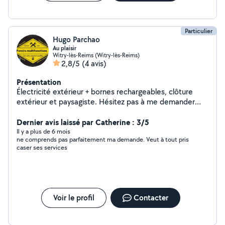
Particulier
Hugo Parchao
Au plaisir
Witry-lès-Reims (Witry-lès-Reims)
2,8/5
(4 avis)
Présentation
Électricité extérieur + bornes rechargeables, clôture
extérieur et paysagiste. Hésitez pas à me demander
prix correct sans abus travail fais avec passion et de
qualité. A bientôt au plaisir de vous aider Pour me
Dernier avis laissé par Catherine : 3/5
Contactez plus rapidement envoyé un message
Il y a plus de 6 mois
ne comprends pas parfaitement ma demande. Veut à tout pris
caser ses services
Voir le profil
Contacter