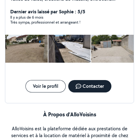
générales, pose de clôtures et portails, tonte,
débrouissaillage, création d'un aménagement paysager.
Dernier avis laissé par Sophie : 5/5
Il y a plus de 6 mois
Très sympa, professionnel et arrangeant !
Voir le profil
Contacter
À Propos d’AlloVoisins
AlloVoisins est la plateforme dédiée aux prestations de
services et à la location de matériel à proximité de chez