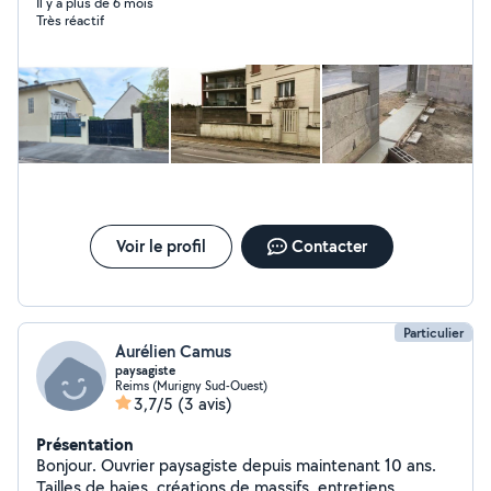
possibilité d'intervenir pour de la décoration d'intérieur
Il y a plus de 6 mois
Très réactif
et aménagement extérieur. Nous avons des équipes
jeunes qualifiées et dynamiques, qui nous permet donc
d'avancer rapidement dans votre projet. N'hésitez pas à
nous contacter pour un devis GRATUIT. Belle journée,de
la part de l'équipe SCR
Voir le profil
Contacter
Particulier
Aurélien Camus
paysagiste
Reims (Murigny Sud-Ouest)
3,7/5
(3 avis)
Présentation
Bonjour. Ouvrier paysagiste depuis maintenant 10 ans.
Tailles de haies, créations de massifs, entretiens