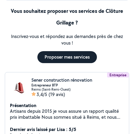
Vous souhaitez proposer vos services de Clôture
Grillage ?
Inscrivez-vous et répondez aux demandes près de chez
vous !
Proposer mes services
Entreprise
Sener construction rénovation
Entrepreneur BTP
Reims (Saint-Remi-Ouest)
3,4/5
(19 avis)
Présentation
Artisans depuis 2015 je vous assure un rapport qualité
prix imbattable Nous sommes situé à Reims, et nous
sommes une entreprise capable d'intervenir pour
plusieurs corps de métier. Nous avons également la
Dernier avis laissé par Lisa : 5/5