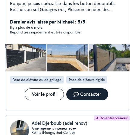
Bonjour, je suis spécialisé dans les beton décoratifs.
Résines au sol Garages ect, Plusieurs années de
l'expérience dans Betons Résines au sols et Clôtures
rigides/souples, Enduits, Placo, Carrelage, Pavé, Parquet
Dernier avis laissé par Michaël : 5/5
Stratifié, ect, ect, Béton : Béton Ciré, Désactive, Lave,
Il y a plus de 6 mois
Répond très rapidement et très disponible.
Imprimé, Coloré, Lisse, Boucharde, Balayé, Sablé, etc
ect, Je suis également gérant d'entreprise "ALBA
Travaux" qui se situe a Reims Rénovation générale
Intérieure et extérieure, Pour toutes vos questions ou
renseignements ne hésiter pas à me contacter à tout
moment, Bien cordialement
Pose de clôture ou de grillage
Pose de clôture rigide
Voir le profil
Contacter
Auto-entrepreneur
Adel Djerboub (adel renov)
Aménagement intérieur et ex
Reims (Murigny Sud-Centre)