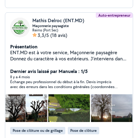
Auto-entrepreneur
Mathis Delroc (ENT.MD)
Maçonnerie paysagiste
Reims (Port Sec)
3,3/5
(18 avis)
Présentation
ENT.MD est à votre service, Maçonnerie paysagère
Donnez du caractère à vos extérieurs. J'interviens dans
la réalisation de maçonnerie paysagère, avec des
murets et murs de soutènements, bordures
Dernier avis laissé par Manuela : 1/5
paysagères, terrasses en béton, pavés ou dalles, ainsi
Il y a 4 mois
Échange peu professionnel du début à la fin. Devis imprécis
que des allées extérieures conçues pour structurer
avec des erreurs dans les conditions générales (coordonnées
votre espace. Professionnel de la pose de clôture
non modifiées), absence de délai clair pour les travaux et
Rigide ,souples ,panneaux avec occultant,panneaux alu
gestion du paiement confuse (RIB changé puis demande de ne
Terrassement à Reims Confiez-moi la préparation de
pas effectuer le virement). La communication laisse
également à désirer. Nous avons préféré ne pas donner suite.
votre terrain pour garantir la solidité de vos
Je ne recommande pas.
aménagements. Les travaux de terrassement, le
nivellement, la mise à niveau, la préparation pour
terrasse, clôture ou jardin, ainsi que l'évacuation des
Pose de clôture ou de grillage
Pose de clôture
terres sont réalisés avec méthode et précision.