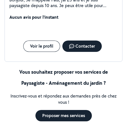
paysagiste depuis 10 ans. Je peux être utile pour
plusieurs services dont : - déménagement - taille de
haie - taille d'arbuste - débroussaillage - évacuation de
Aucun avis pour l'instant
déchets verts - autre tâche de petit entretien de jardin
Voir le profil
Contacter
Vous souhaitez proposer vos services de
Paysagiste - Aménagement du jardin ?
Inscrivez-vous et répondez aux demandes près de chez
vous !
Proposer mes services