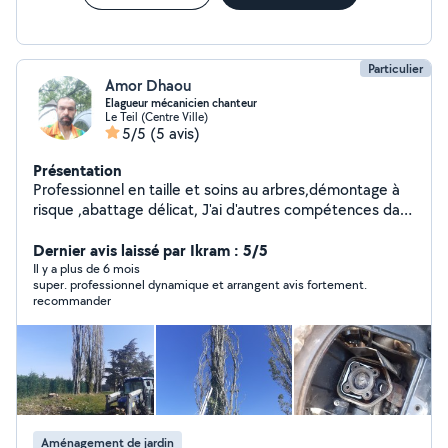
Particulier
Amor Dhaou
Elagueur mécanicien chanteur
Le Teil (Centre Ville)
5/5
(5 avis)
Présentation
Professionnel en taille et soins au arbres,démontage à
risque ,abattage délicat, J'ai d'autres compétences dans
divers domaines n'hésitez pas à vous renseigner .je
réponds à toutes les demande privé Je peut répondre
Dernier avis laissé par Ikram : 5/5
qu'à quatre demandes par mois,(pas d'abonnement pro
Il y a plus de 6 mois
super. professionnel dynamique et arrangent avis fortement.
)si je lis votre message sur allovoisin et que je ne répond
recommander
pas ,c'est que le site m'en empêche car j'ai déjà
répondu à plusieurs autres demandes.. Si je peut ,je
viens
Aménagement de jardin