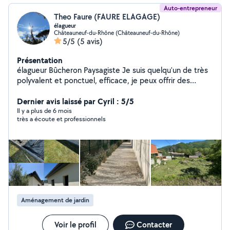
Auto-entrepreneur
Theo Faure (FAURE ELAGAGE)
élagueur
Châteauneuf-du-Rhône (Châteauneuf-du-Rhône)
5/5
(5 avis)
Présentation
élagueur Bûcheron Paysagiste Je suis quelqu'un de très
polyvalent et ponctuel, efficace, je peux offrir des
travaux très variés tels que de la taille, de l'élagage, du
bûcheronage, de l'aménagement paysager, de la
Dernier avis laissé par Cyril : 5/5
plantation Je dispose de tout le matériel nécessaire
Il y a plus de 6 mois
très a écoute et professionnels
pour grimper, pour faire des élagages en milieu clos et
sur corde; d'une tronçonneuse, d'un taille haie, une
débroussailleuse, un tracteur tondeuse ainsi qu'une
remorque. Je peux également avoir un camion 3,5T à
disposition au besoin.
Aménagement de jardin
Voir le profil
Contacter