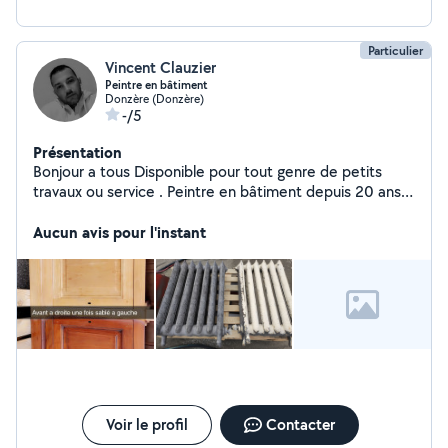
Particulier
Vincent Clauzier
Peintre en bâtiment
Donzère (Donzère)
-/5
Présentation
Bonjour a tous Disponible pour tout genre de petits
travaux ou service . Peintre en bâtiment depuis 20 ans
je saurais mettre en oeuvre - placo - peintures - parquet
- sablage meuble Snap boulette26700
Aucun avis pour l'instant
Voir le profil
Contacter