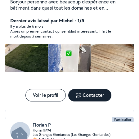
Bonjour personne avec beaucoup d'expérience en
bâtiment dans quasi tout les domaines et en
paysagisme dispo pour des petite taches ou grande
mais très peu de matos
Dernier avis laissé par Michel : 1/5
Il y a plus de 6 mois
Après un premier contact qui semblait intéressant, il fait le
mort depuis 3 semaines.
Voir le profil
Contacter
Particulier
Florian P
Florian1994
Les Granges-Gontardes (Les Granges-Gontardes)