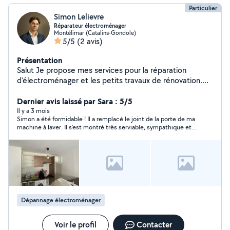
Particulier
Simon Lelievre
Réparateur électroménager
Montélimar (Catalins-Gondole)
5/5
(2 avis)
Présentation
Salut Je propose mes services pour la réparation
d'électroménager et les petits travaux de rénovation.
Passionné et débrouillard, j'ai l'habitude de diagnostiquer
et réparer différents types d'appareils : lave-linge, lave-
Dernier avis laissé par Sara : 5/5
vaisselle, four, plaques, petits appareils J'aime
Il y a 3 mois
Simon a été formidable ! Il a remplacé le joint de la porte de ma
comprendre les pannes et trouver des solutions
machine à laver. Il s'est montré très serviable, sympathique et
efficaces (et éviter de jeter inutilement ). Je propose
toujours prêt à donner des explications et à proposer des
également : - Retouches peinture/placo - Petits travaux
solutions. Je le recommande vivement !
de rénovation - Ajustements/finitions - Petites
réparations du quotidien - Montage meubles et cuisines
Je suis quelqu'un de sérieux, soigneux et réactif. Je
privilégie toujours un travail propre et durable.
Intervention rapide Disponible pour échanger et établir
Dépannage électroménager
un devis N'hésitez pas à me contacter !
Voir le profil
Contacter