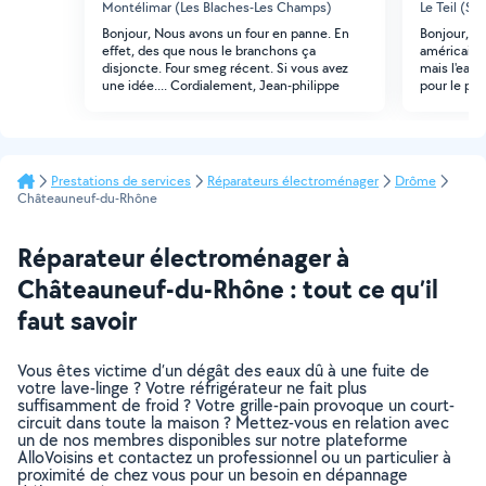
Montélimar (Les Blaches-Les Champs)
Le Teil (Su
Bonjour, Nous avons un four en panne. En
Bonjour, j
effet, des que nous le branchons ça
américain 
disjoncte. Four smeg récent. Si vous avez
mais l'eau 
une idée.... Cordialement, Jean-philippe
pour le pr
Prestations de services
Réparateurs électroménager
Drôme
Châteauneuf-du-Rhône
Réparateur électroménager à
Châteauneuf-du-Rhône : tout ce qu’il
faut savoir
Vous êtes victime d’un dégât des eaux dû à une fuite de
votre lave-linge ? Votre réfrigérateur ne fait plus
suffisamment de froid ? Votre grille-pain provoque un court-
circuit dans toute la maison ? Mettez-vous en relation avec
un de nos membres disponibles sur notre plateforme
AlloVoisins et contactez un professionnel ou un particulier à
proximité de chez vous pour un besoin en dépannage