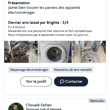
Présentation
j'aime bien trouver les pannes des appareils
électroménager.
Dernier avis laissé par Brigitte : 5/5
Il y a 12 jours
Alexandre est une personne très réactive et fort sympathique.
Nous n’hésiterons pas à reprendre contact avec lui pour un
diagnostic ou une réparation. B.A.
Dépannage électroménager
Réparation de lave-vaisselle
Voir le profil
Contacter
Particulier
Chouaib Farhan
Électricien /indu & bâtiment