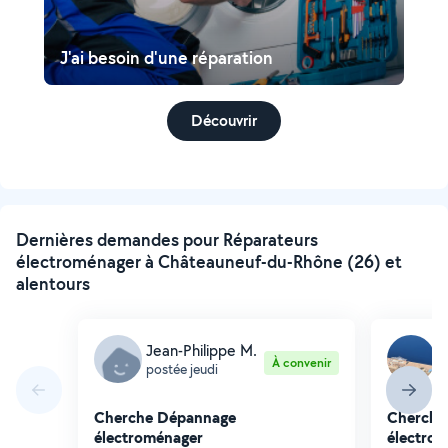
J'ai besoin d'une réparation
Découvrir
Dernières demandes pour Réparateurs
électroménager à Châteauneuf-du-Rhône (26) et
alentours
Jean-Philippe M.
S
À convenir
postée jeudi
p
Cherche Dépannage
Cherche
électroménager
électro