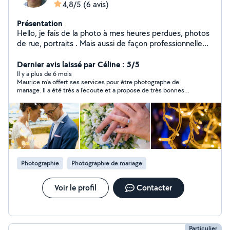
4,8/5
(6 avis)
Présentation
Hello, je fais de la photo à mes heures perdues, photos
de rue, portraits . Mais aussi de façon professionnelle
avec divers prestations pour d'heureux événements.
(Mariage etc. ) Si vous êtes intéressé demandez moi
Dernier avis laissé par Céline : 5/5
mon site web ! :) Insta : maurice_photographie35
Il y a plus de 6 mois
Maurice m'a offert ses services pour être photographe de
mauricenguyen.f
mariage. Il a été très a l'ecoute et a propose de très bonnes
idees. Le mariage n'a pas eu lieu encore mais je suis très
confiante.
Photographie
Photographie de mariage
Voir le profil
Contacter
Particulier