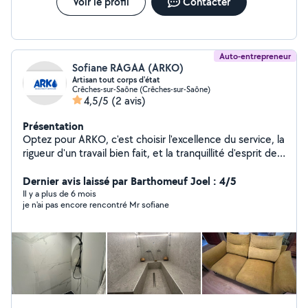
Voir le profil
Contacter
Auto-entrepreneur
Sofiane RAGAA (ARKO)
Artisan tout corps d'état
Crêches-sur-Saône (Crêches-sur-Saône)
4,5/5
(2 avis)
Présentation
Optez pour ARKO, c'est choisir l'excellence du service, la
rigueur d'un travail bien fait, et la tranquillité d'esprit de
savoir que votre environnement est entre de bonnes
mains
Dernier avis laissé par Barthomeuf Joel : 4/5
Il y a plus de 6 mois
je n'ai pas encore rencontré Mr sofiane