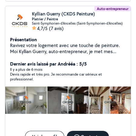
Auto-entrepreneur
Kyllian Guerry (CKDS Peinture)
Platrier / Peintre
Saint-Symphorien-d'Ancelles (Saint-Symphorien-d'Ancelles)
4,7/5
(7 avis)
Présentation
Ravivez votre logement avec une touche de peinture.
Moi Kyllian Guerry, auto-entrepreneur, je met mes
compétences techniques à votre service pour des
travaux de rénovation ou du neuf. Alors n'hésitez pas à
Dernier avis laissé par Andrééa : 5/5
me solliciter afin d'obtenir un devis sous un délais de
Il y a plus de 6 mois
Devis rapide et très pro. Je recommande car sérieux et
24h.
professionnel.