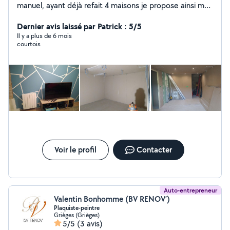
manuel, ayant déjà refait 4 maisons je propose ainsi mes
services pour vous aider dans de l'aménagement ou des
travaux plus conséquents. Je peux également vous
Dernier avis laissé par Patrick : 5/5
donner des cours si vous le souhaitez. Je touche
Il y a plus de 6 mois
courtois
également au domaine informatique avec quelques
connaissances que je peux vous apporter. Sérieux et
concensieux dans mon travail.
Voir le profil
Contacter
Auto-entrepreneur
Valentin Bonhomme (BV RENOV’)
Plaquiste-peintre
Grièges (Grièges)
5/5
(3 avis)