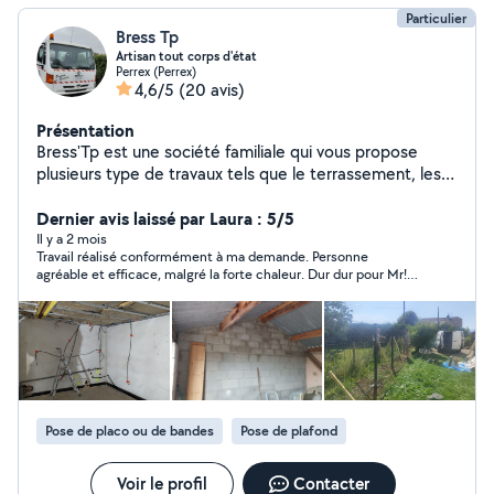
Particulier
Bress Tp
Artisan tout corps d'état
Perrex (Perrex)
4,6/5
(20 avis)
Présentation
Bress'Tp est une société familiale qui vous propose
plusieurs type de travaux tels que le terrassement, les
VRD, jusqu'au muret de votre maison est votre façade.
Nous avons 30 ans d'expérience dans le domaine du
Dernier avis laissé par Laura : 5/5
bâtiment. Nous avons la chance d'avoir dans nos
Il y a 2 mois
Travail réalisé conformément à ma demande. Personne
équipes des façadier des conducteurs d'engin est des
agréable et efficace, malgré la forte chaleur. Dur dur pour Mr!
maçons et plâtrier peintre qui on une forte expérience
Je suis satisfaite du résultat et n’hésiterai pas à faire de
dans leur domaine. Alors n'hésiter plus.
nouveau appel à ses services via Allô Voisins si besoin.
Pose de placo ou de bandes
Pose de plafond
Voir le profil
Contacter