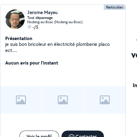
Particulier
Jerome Mayeu
Tout dépannage
Hodeng-au-Bosc (Hodeng-au-Bosc)
-/5
Présentation
je suis bon bricoleur en électricité plomberie placo
ect....
v
Aucun avis pour l'instant
I
Voir le profil
Contacter