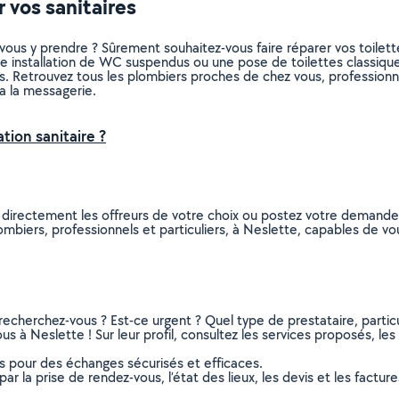
 vos sanitaires
ous y prendre ? Sûrement souhaitez-vous faire réparer vos toilet
 installation de WC suspendus ou une pose de toilettes classique
sins. Retrouvez tous les plombiers proches de chez vous, profession
a la messagerie.
tion sanitaire ?
 directement les offreurs de votre choix ou postez votre demand
plombiers, professionnels et particuliers, à Neslette, capables de 
recherchez-vous ? Est-ce urgent ? Quel type de prestataire, particu
s à Neslette ! Sur leur profil, consultez les services proposés, les 
ns pour des échanges sécurisés et efficaces.
r la prise de rendez-vous, l’état des lieux, les devis et les facture