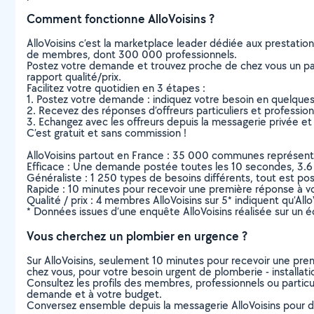
Comment fonctionne AlloVoisins ?
AlloVoisins c’est la marketplace leader dédiée aux prestatio
de membres, dont 300 000 professionnels.
Postez votre demande et trouvez proche de chez vous un parti
rapport qualité/prix.
Facilitez votre quotidien en 3 étapes :
1. Postez votre demande : indiquez votre besoin en quelque
2. Recevez des réponses d’offreurs particuliers et professio
3. Echangez avec les offreurs depuis la messagerie privée et 
C’est gratuit et sans commission !
AlloVoisins partout en France : 35 000 communes représentées 
Efficace : Une demande postée toutes les 10 secondes, 3.6
Généraliste : 1 250 types de besoins différents, tout est poss
Rapide : 10 minutes pour recevoir une première réponse à 
Qualité / prix : 4 membres AlloVoisins sur 5* indiquent qu’All
* Données issues d’une enquête AlloVoisins réalisée sur un é
Vous cherchez un plombier en urgence ?
Sur AlloVoisins, seulement 10 minutes pour recevoir une p
chez vous, pour votre besoin urgent de plomberie - installati
Consultez les profils des membres, professionnels ou particuli
demande et à votre budget.
Conversez ensemble depuis la messagerie AlloVoisins pour de