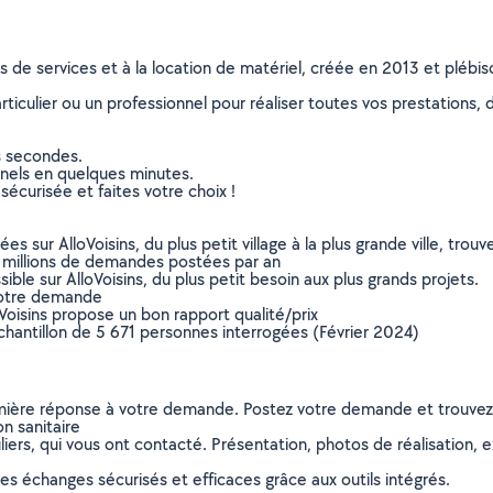
ns de services et à la location de matériel, créée en 2013 et plébi
culier ou un professionnel pour réaliser toutes vos prestations, d
s secondes.
nnels en quelques minutes.
sécurisée et faites votre choix !
sur AlloVoisins, du plus petit village à la plus grande ville, tro
 millions de demandes postées par an
ible sur AlloVoisins, du plus petit besoin aux plus grands projets.
votre demande
oVoisins propose un bon rapport qualité/prix
chantillon de 5 671 personnes interrogées (Février 2024)
remière réponse à votre demande. Postez votre demande et trouve
on sanitaire
ers, qui vous ont contacté. Présentation, photos de réalisation, exp
s échanges sécurisés et efficaces grâce aux outils intégrés.