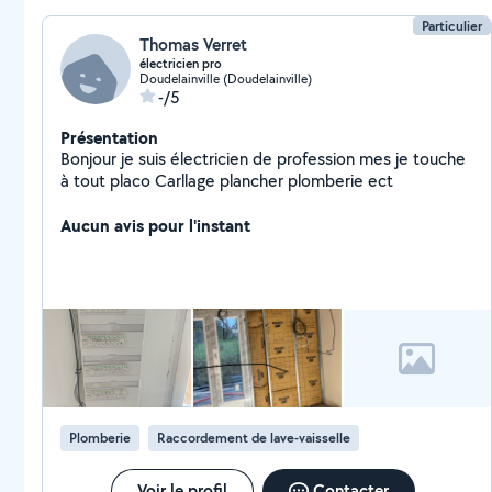
Particulier
Thomas Verret
électricien pro
Doudelainville (Doudelainville)
-/5
Présentation
Bonjour je suis électricien de profession mes je touche
à tout placo Carllage plancher plomberie ect
Aucun avis pour l'instant
Plomberie
Raccordement de lave-vaisselle
Voir le profil
Contacter