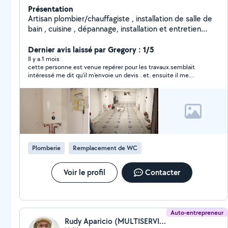
Présentation
Artisan plombier/chauffagiste , installation de salle de
bain , cuisine , dépannage, installation et entretien
plomberie/chauffage et adoucisseur d'eau .
Dernier avis laissé par Gregory : 1/5
Il y a 1 mois
cette personne est venue repérer pour les travaux.semblait
intéressé me dit qu'il m'envoie un devis . et. ensuite il me
ghost.
Plomberie
Remplacement de WC
Voir le profil
Contacter
Auto-entrepreneur
Rudy Aparicio (MULTISERVICES R.A)