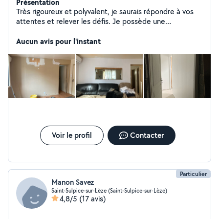
Présentation
Très rigoureux et polyvalent, je saurais répondre à vos
attentes et relever les défis. Je possède une
expérience de 10 ans dans le secteur du bâtiment dont
la rénovation et je suis capable d'effectuer une variété
Aucun avis pour l'instant
de tâches (travaux de rénovation, peinture, placo...).
Voir le profil
Contacter
Particulier
Manon Savez
Saint-Sulpice-sur-Lèze (Saint-Sulpice-sur-Lèze)
4,8/5
(17 avis)