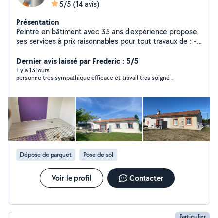
5/5
(14 avis)
Présentation
Peintre en bâtiment avec 35 ans d'expérience propose
ses services à prix raisonnables pour tout travaux de : -
Peinture intérieure et extérieure - Revêtement de sol et
mur - Peinture décorative
Dernier avis laissé par Frederic : 5/5
Il y a 13 jours
personne tres sympathique efficace et travail tres soigné .
Dépose de parquet
Pose de sol
Voir le profil
Contacter
Particulier