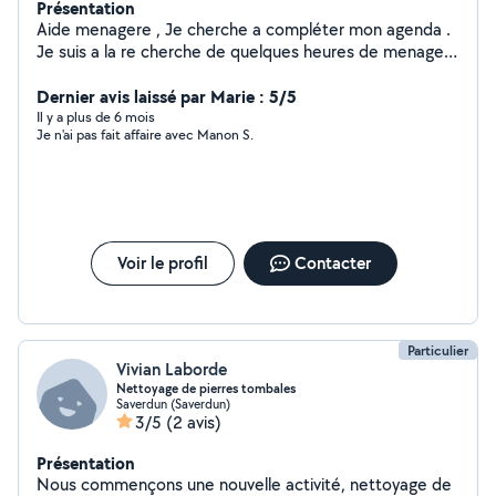
Présentation
Aide menagere , Je cherche a compléter mon agenda .
Je suis a la re cherche de quelques heures de menage (
2h ou 3h voir plus ) cela ne me fait pas peur . Également
pour garder des enfants si vous avez besoins N'hésitez
Dernier avis laissé par Marie : 5/5
pas à venir vers moi .
Il y a plus de 6 mois
Je n'ai pas fait affaire avec Manon S.
Voir le profil
Contacter
Particulier
Vivian Laborde
Nettoyage de pierres tombales
Saverdun (Saverdun)
3/5
(2 avis)
Présentation
Nous commençons une nouvelle activité, nettoyage de