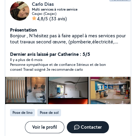
Carlo Dias
Multi services à votre service
Caujac (Caujac)
4,8/5
(33 avis)
Présentation
Bonjour , N'hésitez pas à faire appel à mes services pour
tout travaux second œuvre, (plomberie,électricité,
placo,peinture, miroiterie,nettoyagetoiture...)
Cordialement
Dernier avis laissé par Catherine : 5/5
Il y a plus de 6 mois
Personne sympathique et de confiance Sérieux et de bon
conseil Travail soigné Je recommande carlo
Pose de lino
Pose de sol
Voir le profil
Contacter