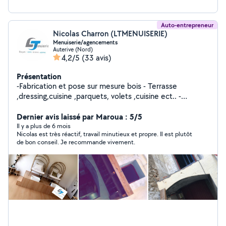
Auto-entrepreneur
Nicolas Charron (LTMENUISERIE)
Menuiserie/agencements
Auterive (Nord)
4,2/5
(33 avis)
Présentation
-Fabrication et pose sur mesure bois - Terrasse
,dressing,cuisine ,parquets, volets ,cuisine ect.. -
Charpente traditionnelle -Pose de menuiserie bois pvc
aluminium -Nous fabriquons aussi des meuble artisanal
Dernier avis laissé par Maroua : 5/5
unique rien que pour vous à la demande ****Avec le
Il y a plus de 6 mois
Nicolas est très réactif, travail minutieux et propre. Il est plutôt
prospectus profiter de -15% sur votre facture ***
de bon conseil. Je recommande vivement.
******garantie décennale 10ans*****