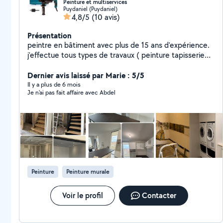
Peinture et multiservices
Puydaniel (Puydaniel)
4,8/5
(10 avis)
Présentation
peintre en bâtiment avec plus de 15 ans d'expérience.
j'effectue tous types de travaux ( peinture tapisserie
parquet lino etc ) maison neuve et rénovation
expérience également dans le carrelage, faïence ,la
Dernier avis laissé par Marie : 5/5
maçonnerie, tonte de gazon, montage de meuble,
Il y a plus de 6 mois
Je n'ai pas fait affaire avec Abdel
pose de cuisine etc
Peinture
Peinture murale
Voir le profil
Contacter