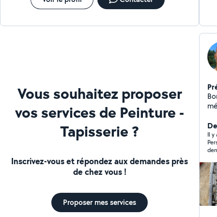
Pr
Vous souhaitez proposer
Bonjour 
mé
vos services de Peinture -
fai
véh
De
Tapisserie ?
BMW
Il 
Per
no
dem
dis
Inscrivez-vous et répondez aux demandes près
qu
de chez vous !
mé
avec
est
Proposer mes services
pas
exp