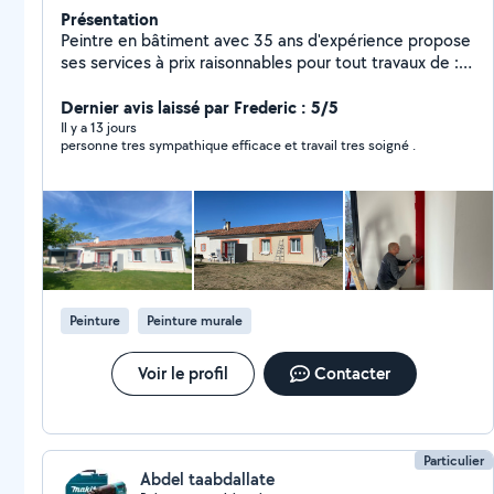
Présentation
Peintre en bâtiment avec 35 ans d'expérience propose
ses services à prix raisonnables pour tout travaux de : -
Peinture intérieure et extérieure - Revêtement de sol
et mur - Peinture décorative
Dernier avis laissé par Frederic : 5/5
Il y a 13 jours
personne tres sympathique efficace et travail tres soigné .
Peinture
Peinture murale
Voir le profil
Contacter
Particulier
Abdel taabdallate