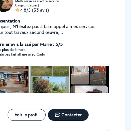
Multi services à votre service
Caujac (Caujac)
4,8/5
(33 avis)
ésentation
jour , N'hésitez pas à faire appel à mes services
ur tout travaux second œuvre,
omberie,électricité, placo,peinture,
roiterie,nettoyagetoiture...) Cordialement
rnier avis laissé par Marie : 5/5
y a plus de 6 mois
'ai pas fait affaire avec Carlo
Voir le profil
Contacter