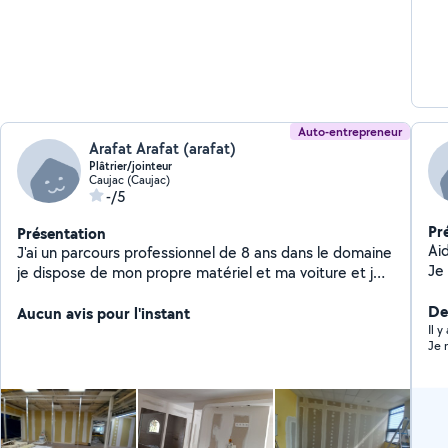
re
sp
vo
me co
exp
bie
Auto-entrepreneur
Arafat Arafat (arafat)
Plâtrier/jointeur
Caujac (Caujac)
-/5
Pr
Présentation
Aide men
J'ai un parcours professionnel de 8 ans dans le domaine
Je
je dispose de mon propre matériel et ma voiture et je
( 2
suis disponible à tout moment
Ég
De
Aucun avis pour l'instant
Il 
Je 