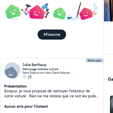
M'inscrire
Particulier
Julie Berthaux
Nettoyage intérieur voiture
Saint-Sulpice-sur-Lèze (Saint-Sulpice-sur-Lèze)
-/5
Ga
Présentation
Bonjour, je vous propose de nettoyer l'intérieur de
votre voiture . Rien ne me résiste que ce soit les poils
ou les petites salissure qui traine dans rainures. C'est à
partir de 20 à voir après tout dépend de l'état de votre
Aucun avis pour l'instant
voiture et ce que vous voulez . A bientôt