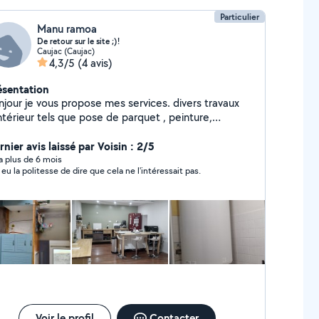
Particulier
Manu ramoa
De retour sur le site ;)!
Caujac (Caujac)
4,3/5
(4 avis)
ésentation
pose mes services. divers travaux
els que pose de parquet , peinture,
mberie,placo,petite électricité... je reste à votre
nier avis laissé par Voisin : 2/5
disposition pour plus d'informations. cordialement
y a plus de 6 mois
 eu la politesse de dire que cela ne l'intéressait pas.
Voir le profil
Contacter