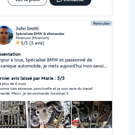
Particulier
John Smith
Spécialisée BMW & allemandes
Miremont (Miremont)
5/5
(5 avis)
ésentation
à tous, Spécialisé BMW et passionné de
canique automobile, je mets aujourd'hui mon savoir-
re au service de l'entretien et de la réparation de
icules, avec une expertise particulière sur la marque
rnier avis laissé par Marie : 5/5
 et les motorisations allemandes. J'interviens
y a plus de 6 mois
sonne très sérieuse, ponctuelle et je suis ravie du travail
tamment pour : diagnostic, entretien courant,
andé. Merci. je recommande Jonathan S.
tributions, vidanges de boîtes automatiques, ainsi
e le remplacement de moteurs et les réparations
caniques lourdes. Chaque intervention est réalisée
 rigueur, précision et souci du détail. La mécanique
 pour moi bien plus qu'un métier, c'est une véritable
sion. Je privilégie un travail sérieux, soigné et des
lications claires avant toute intervention. Si vous