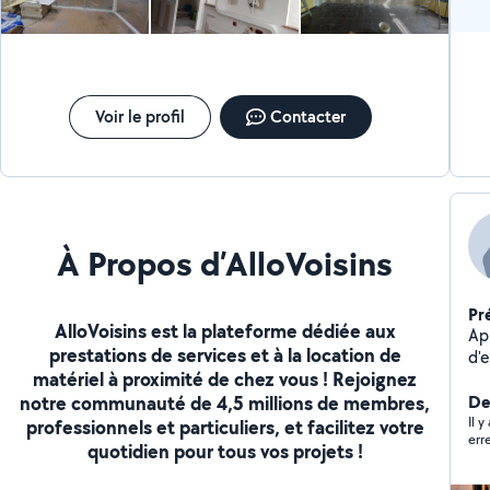
Voir le profil
Contacter
À Propos d’AlloVoisins
Pr
AlloVoisins est la plateforme dédiée aux
Ap
prestations de services et à la location de
d'
matériel à proximité de chez vous ! Rejoignez
l'
notre communauté de 4,5 millions de membres,
dan
Der
marbre
Il 
professionnels et particuliers, et facilitez votre
err
tou
quotidien pour tous vos projets !
hab