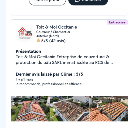
Entreprise
Toit & Moi Occitanie
Couvreur / Charpentier
Auterive (Nord)
5/5
(42 avis)
Présentation
Toit & Moi Occitanie Entreprise de couverture &
protection du bâti SARL immatriculée au RCS de
Toulouse Entreprise spécialisée dans la rénovation et la
protection de l'enveloppe du bâtiment, interviens à
Dernier avis laissé par Côme : 5/5
Auterive et dans toute la région toulousaine. Nous
Il y a 1 mois
je recommande, professionnel et efficace
accompagnons les particuliers avec une approche
rigoureuse, transparente et durable. Nos domaines
d'expertise : Traitement et assainissement des
charpentes (conforme aux normes FCBA) Travaux de
toiture : Zinguerie, Faîtage, Arêtier, Remplacement de
tuiles Gouttières aluminium / zinc / PVC Isolation
thermique des combles Traitement de l'humidité :
remontées capillaires, cuvelage, ventilation Notre