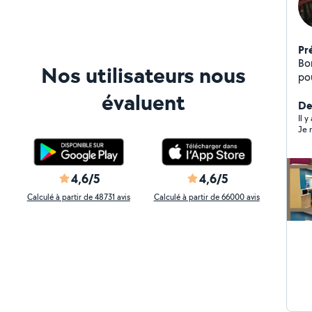
Pr
Bon
Nos utilisateurs nous
po
(pl
évaluent
mi
De
Il 
Je n
4,6/5
4,6/5
Calculé à partir de 48731 avis
Calculé à partir de 66000 avis