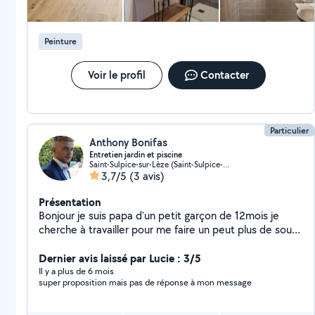
Peinture
Voir le profil
Contacter
Particulier
Anthony Bonifas
Entretien jardin et piscine
Saint-Sulpice-sur-Lèze (Saint-Sulpice-sur-Lèze)
3,7/5
(3 avis)
Présentation
Bonjour je suis papa d'un petit garçon de 12mois je
cherche à travailler pour me faire un peut plus de sous
les week-ends J'entretiens des piscines creuses jacuzzi
spa je fait même les jardins vitrage intérieur extérieur
Dernier avis laissé par Lucie : 3/5
nettoyage voiture canapé matelas avec
Il y a plus de 6 mois
super proposition mais pas de réponse à mon message
shampouineuse