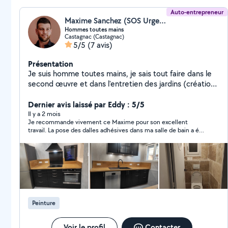
Auto-entrepreneur
Maxime Sanchez (SOS Urgences)
Hommes toutes mains
Castagnac (Castagnac)
5/5
(7 avis)
Présentation
Je suis homme toutes mains, je sais tout faire dans le
second œuvre et dans l'entretien des jardins (création
de cloison, placo, joints, peinture, électricité,
plomberie, pose de parquet, de carrelage ou faïence,
Dernier avis laissé par Eddy : 5/5
changement de fenêtres ou de portes, installation
Il y a 2 mois
Je recommande vivement ce Maxime pour son excellent
d'une douche ou baignoire, montage et pose de
travail. La pose des dalles adhésives dans ma salle de bain a été
cuisine, taille de gazon ou des haies etc...) Je suis
réalisée avec rigueur et minutie. Un résultat impeccable. Je
réactif et j'aime le travail bien fait. Devis gratuit.
retravaillerai avec lui sans hésiter pour de futurs projets. ​
Peinture
Voir le profil
Contacter