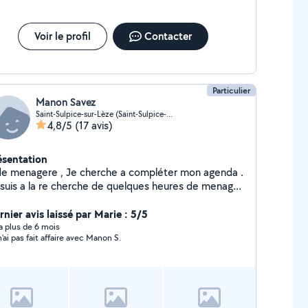
cherchez un voisin compétent, méticuleux et
écialisé BMW, capable de vous accompagner et de
us conseiller en toute transparence, n'hésitez pas à
Voir le profil
Contacter
ntacter via AlloVoisins. Au plaisir de mettre mon
ertise au service de vos projets automobiles. À très
ntôt sur AlloVoisins !
Particulier
Manon Savez
Saint-Sulpice-sur-Lèze (Saint-Sulpice-sur-Lèze)
4,8/5
(17 avis)
ésentation
agere , Je cherche a compléter mon agenda .
 suis a la re cherche de quelques heures de menage
h ou 3h voir plus ) cela ne me fait pas peur .
alement pour garder des enfants si vous avez
rnier avis laissé par Marie : 5/5
besoins N'hésitez pas à venir vers moi .
y a plus de 6 mois
n'ai pas fait affaire avec Manon S.