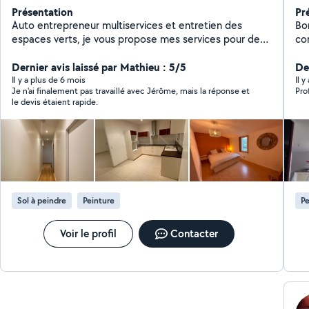
Présentation
Pr
Auto entrepreneur multiservices et entretien des
Bonjour Je se
espaces verts, je vous propose mes services pour de
compé
multiples travaux, jardinage, rénovation en tout genre.
aux
J'ai tout le matériel et l'expérience nécessaire.
Dernier avis laissé par Mathieu : 5/5
me
De
Rigoureux et à votre écoute vous ne serez pas déçu
pap
Il y a plus de 6 mois
Il y
Je n'ai finalement pas travaillé avec Jérôme, mais la réponse et
Pro
d'avoir fait appel à moi
amis
le devis étaient rapide.
l'a
pot
chemins d'accès J
san
ave
prof
lan
Sol à peindre
Peinture
Pe
co
les
Voir le profil
Contacter