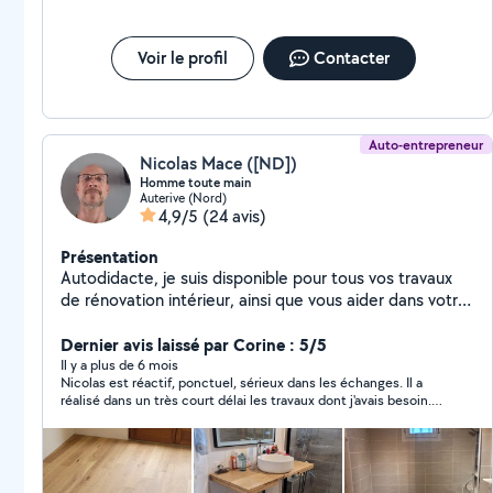
engagement : Garantie décennale sur chaque
intervention Produits professionnels respectueux des
supports et de l'environnement Diagnostic clair, devis
Voir le profil
Contacter
détaillé et sans surprise. Notre objectif : proposer la
solution la plus juste, la plus durable et la plus
sécurisante pour votre patrimoine.
Auto-entrepreneur
Nicolas Mace ([ND])
Homme toute main
Auterive (Nord)
4,9/5
(24 avis)
Présentation
Autodidacte, je suis disponible pour tous vos travaux
de rénovation intérieur, ainsi que vous aider dans votre
quotidien, intervention rapide. Titulaire des habilitations
électriques BV1 et BR. Je reste à votre écoute pour
Dernier avis laissé par Corine : 5/5
vous trouver la meilleure solution à un prix raisonnable.
Il y a plus de 6 mois
Nicolas est réactif, ponctuel, sérieux dans les échanges. Il a
Je peux aussi intervenir si vous souhaitez me payer en
réalisé dans un très court délai les travaux dont j'avais besoin.
Le travail est très bien fait, propre et rapide. Je recommande
fortement.