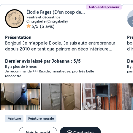
Auto-entrepreneur
Élodie Fages (D'un coup de Pinceau)
Peintre et décoratrice
Cintegabelle (Cintegabelle)
5/5
(3 avis)
Présentation
Pr
Bonjour! Je m'appelle Elodie, Je suis auto entrepreneur
bonjour je vous pro
depuis 2010 en tant que peintre en déco intérieure
d'intérieur t
(conseils en déco, peinture en bâtiment, relooking de
plo
mobilier, home staging, déco évènementielle...). Je
Dernier avis laissé par Johanna : 5/5
Der
travaille surtout sur Paris et à l'étranger pour des
Il y a plus de 6 mois
Il 
Je recommande +++ Rapide, minutieuse, pro Très belle
pas
décors dans l'évènementiel, et souhaite développer
rencontre!
mon activité de peintre et décoratrice au sein de ma
région du sud-ouest en mettant mon savoir-faire et
mes conseils à votre service. Et pour avoir rénové 2
habitations, je sais faire plein de multiples petits
travaux à la maison et au jardin! Appelez moi pour tous
vos projets de décoration intérieure ou pour de l'aide
en bricolage! A bientôt!
Peinture
Peinture murale
Voir le profil
Contacter