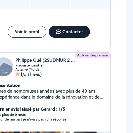
Voir le profil
Contacter
Auto-entrepreneur
Philippe Gué (2SUDMUR 2 A A Z RENOVATION HABITAT)
Plaquiste, peintre
Auterive (Nord)
1/5
(1 avis)
ésentation
res de nombreuses années avec plus de 40 ans
expérience dans le domaine de la rénovation et de
aménagement intérieur. Donc 15 années d'expérience
s la décoration d'intérieur staff ,faux bois, imitation
nier avis laissé par Gerard : 1/5
 et trompe l'œil. Je suis à votre écoute pour
y a plus de 6 mois
eur de ma part je n'avais pas vu la réponse
t conseil et devis pour redonner le sourire a vôtre
itation . Au plaisir de vous rencontrer.
Cordialement. Mr Philippe Gué