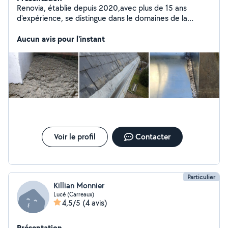
Renovia, établie depuis 2020,avec plus de 15 ans
d'expérience, se distingue dans le domaines de la
couverture, l'isolation et de la maçonnerie, Opérant
exclusivement dans l'Eure et loir, nous proposons des
Aucun avis pour l'instant
devis gratuits, mettant en avant notre engagement à
offrir des services de qualités dans ces domaines clés
de la rénovation et d'isolation et de divers petits travaux
Voir le profil
Contacter
Particulier
Killian Monnier
Lucé (Carreaux)
4,5/5
(4 avis)
Présentation