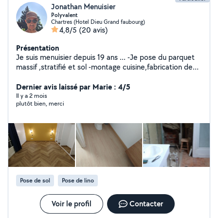
Jonathan Menuisier
Polyvalent
Chartres (Hotel Dieu Grand faubourg)
4,8/5
(20 avis)
Présentation
Je suis menuisier depuis 19 ans ... -Je pose du parquet
massif ,stratifié et sol -montage cuisine,fabrication de
dressing ,montage de meubles - découpe de planche et
diverses demandes concernant la menuiserie -je
Dernier avis laissé par Marie : 4/5
débouche les canalisations des toilettes ,évier et
Il y a 2 mois
plutôt bien, merci
baignoire . -peinture ,pose faïence ,sol ,placo,isolation ,
tonte de pelouse etc ... -location de DIABLE,
ASPIRATEUR INJECTEUR EXTRACTEUR
Pose de sol
Pose de lino
Voir le profil
Contacter