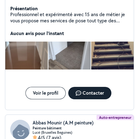
Présentation
Professionnel et expérimenté avec 15 ans de métier je
vous propose mes services de pose tout type des
revêtements de sols souple avec un seul but de vous
satisfaire.
Aucun avis pour l'instant
Voir le profil
Contacter
Auto-entrepreneur
Abbas Mounir (A.M peinture)
Peinture bâtiment
Lucé (Bruxelles Beguines)
4/5
(7 avis)