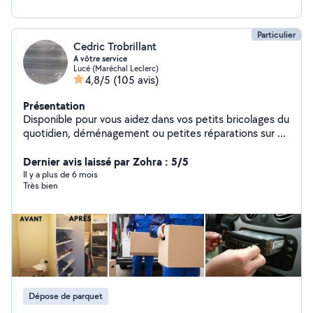
Particulier
Cedric Trobrillant
A vôtre service
Lucé (Maréchal Leclerc)
4,8/5
(105 avis)
Présentation
Disponible pour vous aidez dans vos petits bricolages du
quotidien, déménagement ou petites réparations sur un
véhicule ect.. Je suis une personne très manuel et
pointilleuse.
Dernier avis laissé par Zohra : 5/5
Il y a plus de 6 mois
Très bien
Dépose de parquet