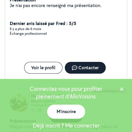
Je n'ai pas encore renseigné ma présentation.
Dernier avis laissé par Fred : 5/5
Il y a plus de 6 mois
Échange professionnel
Voir le profil
Contacter
Connectez-vous pour profiter
Auto-entrepreneur
pleinement d'AlloVoisins
Nelson Carvalho
Maçon couvreur
Chartres (Coteau d'Aboville)
-/5
M'inscrire
Carte
Présentation
Déjà inscrit ? Me connecter
Maçon couvreur et p'tits travaux en carrelage placo et