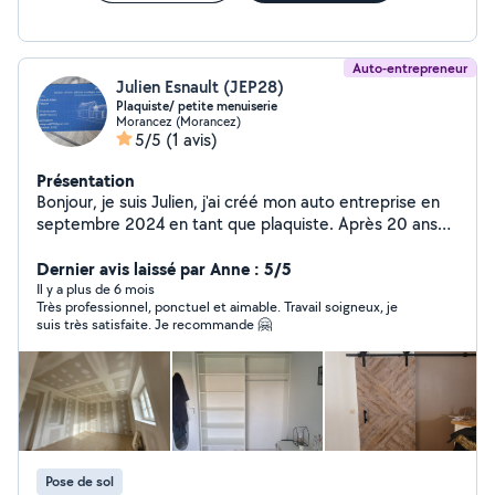
Auto-entrepreneur
Julien Esnault (JEP28)
Plaquiste/ petite menuiserie
Morancez (Morancez)
5/5
(1 avis)
Présentation
Bonjour, je suis Julien, j'ai créé mon auto entreprise en
septembre 2024 en tant que plaquiste. Après 20 ans
chez un patron j'ai décidé de me lancer. Je serai ravi de
réaliser vos projets.
Dernier avis laissé par Anne : 5/5
Il y a plus de 6 mois
Très professionnel, ponctuel et aimable. Travail soigneux, je
suis très satisfaite. Je recommande 🤗
Pose de sol