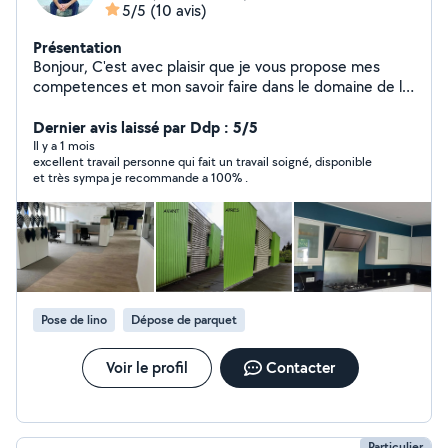
5/5
(10 avis)
Présentation
Bonjour, C'est avec plaisir que je vous propose mes
competences et mon savoir faire dans le domaine de la
peinture (+ de 11ans de métier). Services proposés
Intérieur : Mur: enduit, poncage, peinture, revêtement
Dernier avis laissé par Ddp : 5/5
(papier peint, toile de verre). Plafond: peinture.
Il y a 1 mois
excellent travail personne qui fait un travail soigné, disponible
Revetement de sol: parquet, pvc/lino. Extérieur:
et très sympa je recommande a 100% .
nettoyage, crépi, peinture. N'hésitez pas à prendre
contact avec moi.
Pose de lino
Dépose de parquet
Voir le profil
Contacter
Particulier