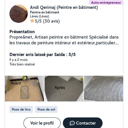
Auto-entrepreneur
Andi Qerimaj (Peintre en bâtiment)
Peintre en bâtiment
Lèves (Lèves)
5/5
(30 avis)
Présentation
Propre&net, Artisan peintre en bâtiment Spécialisé dans
les travaux de peinture intérieur et extérieur,particulier
et professionnel. Nous vous garantissons un travail
soigné avec un finition propre et net . Peinture murs
Dernier avis laissé par Saida : 5/5
,plafond ,enduit,ponçage,façade,boiseries revêtement
Il y a 2 mois
Très bien réalisé
de sol nettoyage haute pression etc . Produits
professionnels. Devis gratuit et réponse rapide.
Pose de lino
Pose de sol
Voir le profil
Contacter