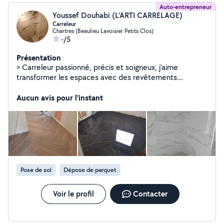
Auto-entrepreneur
Youssef Douhabi (L'ARTI CARRELAGE)
Carreleur
Chartres (Beaulieu Lavoisier Petits Clos)
-/5
Présentation
> Carreleur passionné, précis et soigneux, j'aime
transformer les espaces avec des revêtements
esthétiques et durables. Mon travail allie technique,
rigueur et sens du détail pour garantir un résultat propre
Aucun avis pour l'instant
et harmonieux.
Pose de sol
Dépose de parquet
Voir le profil
Contacter