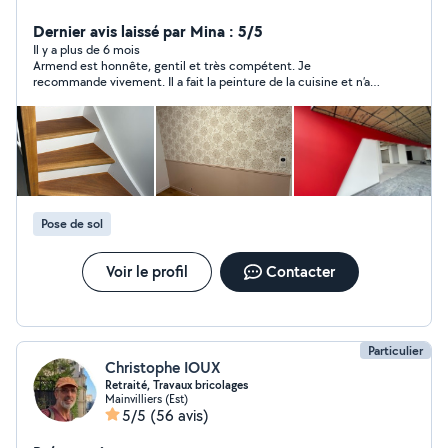
rénovation de vos murs et plafonds intérieurs : enduit,
ponçage, peinture, toile de verre, papier peint - le
Dernier avis laissé par Mina : 5/5
revêtement de sol intérieur : pose de lino Travail soigné
Il y a plus de 6 mois
Armend est honnête, gentil et très compétent. Je
et dans la bonne humeur ! Disponible rapidement Je
recommande vivement. Il a fait la peinture de la cuisine et n’a
suis à l'écoute de vos projets.
pas hésité de nous donner plein de conseils et de répondre à
toutes nos questions. Merci.
Pose de sol
Voir le profil
Contacter
Particulier
Christophe IOUX
Retraité, Travaux bricolages
Mainvilliers (Est)
5/5
(56 avis)