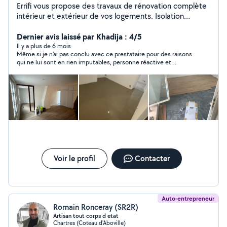
Errifi vous propose des travaux de rénovation complète
intérieur et extérieur de vos logements. Isolation
comble, murs et sous sols Ossature métallique et pose
de plaque de plâtre Création de mezzanine
Dernier avis laissé par Khadija : 4/5
Aménagement intérieur et extérieur Travaux de finition
Il y a plus de 6 mois
Même si je n’ai pas conclu avec ce prestataire pour des raisons
Peinture Parquet et revêtement de sol Bardage sur
qui ne lui sont en rien imputables, personne réactive et
façade extérieur ou intérieur Plomberie SDB Demandez
cordiale. Peut-être une autre fois.
votre devis gratuit
Voir le profil
Contacter
Auto-entrepreneur
Romain Ronceray (SR2R)
Artisan tout corps d etat
Chartres (Coteau d'Aboville)