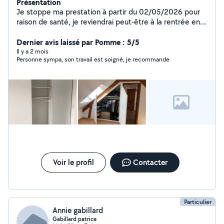
Présentation
Je stoppe ma prestation à partir du 02/05/2026 pour
raison de santé, je reviendrai peut-être à la rentrée en
septembre 2026. Inutile de me poster des demandes
privée jusqu'à cette date, je ne pourrai pas y répondre.
Dernier avis laissé par Pomme : 5/5
Cordialement. Je propose mes services pour toutes
Il y a 2 mois
Personne sympa, son travail est soigné, je recommande
sortes de petits travaux de bricolage dans le domaine
menuiserie, électricité, montage de meuble en kit,
sérieux et minutieux.
Voir le profil
Contacter
Particulier
Annie gabillard
Gabillard patrice