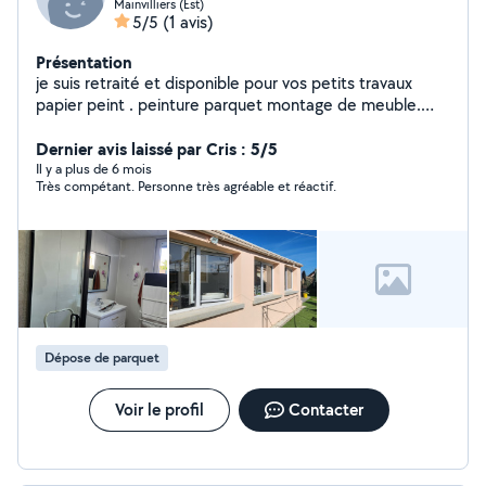
Mainvilliers (Est)
5/5
(1 avis)
Présentation
je suis retraité et disponible pour vos petits travaux
papier peint . peinture parquet montage de meuble.
cuisine aménagée. jardinage ,nettoyage clôture au
karcher. et tout autre petit travaux.
Dernier avis laissé par Cris : 5/5
Il y a plus de 6 mois
Très compétant. Personne très agréable et réactif.
Dépose de parquet
Voir le profil
Contacter