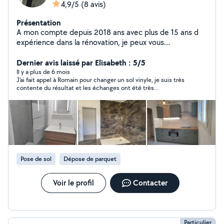
4,9/5
(8 avis)
Présentation
A mon compte depuis 2018 ans avec plus de 15 ans d
expérience dans la rénovation, je peux vous
accompagner dans vos projets. N hésitez pas à me
contacter pour échanger sur vos attentes et réaliser de
Dernier avis laissé par Elisabeth : 5/5
belles choses ensemble
Il y a plus de 6 mois
J'ai fait appel à Romain pour changer un sol vinyle, je suis très
contente du résultat et les échanges ont été très
sympathiques.
Pose de sol
Dépose de parquet
Voir le profil
Contacter
Particulier