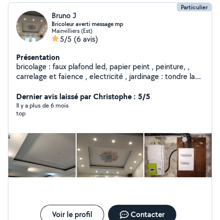
Particulier
Bruno J
Bricoleur averti message mp
Mainvilliers (Est)
5/5
(6 avis)
Présentation
bricolage : faux plafond led, papier peint , peinture, ,
carrelage et faïence , electricité , jardinage : tondre la
pelouse , taille haie arbres, terrasse en bois et divers
services... , travail soigné et propre. Plombier création
Dernier avis laissé par Christophe : 5/5
ou rénovation de cuisine ou sdb, électricité mise aux
Il y a plus de 6 mois
top
normes du tableau électrique . pose de clim air-air
.N'hesiter pas a me contacter directement
Voir le profil
Contacter