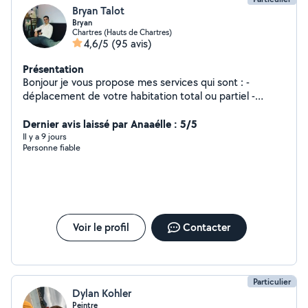
Bryan Talot
Bryan
Chartres (Hauts de Chartres)
4,6/5
(95 avis)
Présentation
Bonjour je vous propose mes services qui sont : -
déplacement de votre habitation total ou partiel -
deplacement de meubles à récupérer à conforama ou
autre - débarras de cave ou garage - montage de
Dernier avis laissé par Anaaélle : 5/5
meubles - enlèvement déchets verts - peinture Je peux
Il y a 9 jours
Personne fiable
venir seul ou accompagné d'un ami ou tout types de
demandes, n'hésitez pas à me contacter pour plus
d'infos. Tel : 7-77-68-54-02
Voir le profil
Contacter
Particulier
Dylan Kohler
Peintre