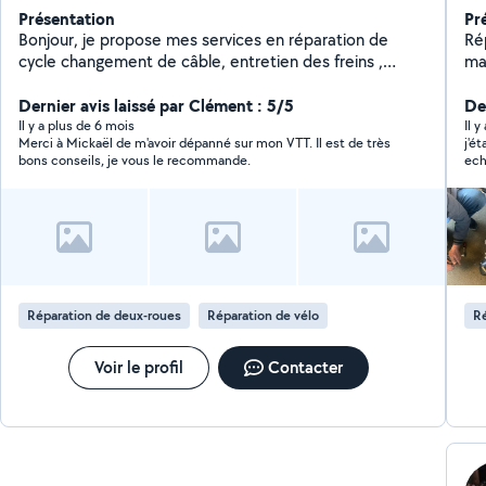
Présentation
Pr
Bonjour, je propose mes services en réparation de
Répara
cycle changement de câble, entretien des freins ,
mac
changement de pneu et réglage dérailleur et aussi en
d'ob
Dernier avis laissé par Clément : 5/5
bricolage montage de petit meuble ou autres
Der
Il y a plus de 6 mois
Il 
Merci à Mickaël de m'avoir dépanné sur mon VTT. Il est de très
j'é
bons conseils, je vous le recommande.
ech
Réparation de deux-roues
Réparation de vélo
Ré
Voir le profil
Contacter