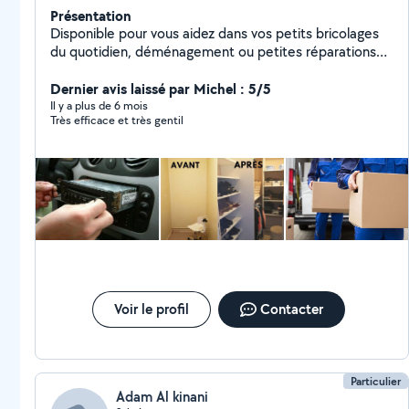
Présentation
Disponible pour vous aidez dans vos petits bricolages
du quotidien, déménagement ou petites réparations
sur un véhicule ect.. Je suis une personne très manuel
et pointilleuse.
Dernier avis laissé par Michel : 5/5
Il y a plus de 6 mois
Très efficace et très gentil
Voir le profil
Contacter
Particulier
Adam Al kinani