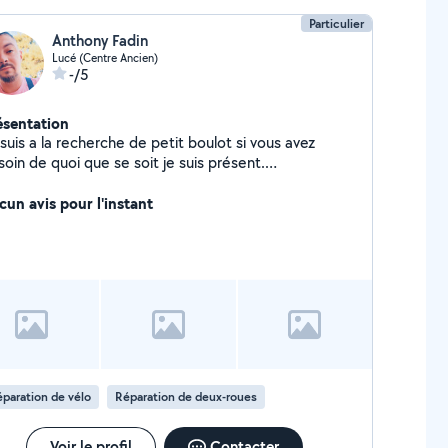
Particulier
Anthony Fadin
Lucé (Centre Ancien)
-/5
ésentation
suis a la recherche de petit boulot si vous avez
oin de quoi que se soit je suis présent.
rdialement
cun avis pour l'instant
paration de vélo
Réparation de deux-roues
Voir le profil
Contacter