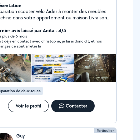
ésentation
tion scooter vélo Aider à monter des meubles
hine dans votre appartement ou maison Livraison
jets ou les courses si besoins Petite travaux
nier avis laissé par Anita : 4/5
Nettoyage voiture Rénovation de phare
y a plus de 6 mois
tait déja en contact avec christophe, je lui ai donc dit, et nos
anges ce sont arreter la
paration de deux-roues
Voir le profil
Contacter
Particulier
Guy