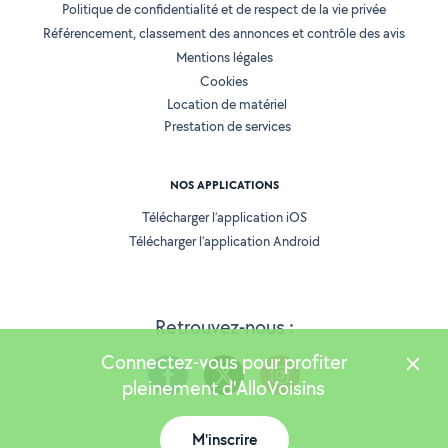
Politique de confidentialité et de respect de la vie privée
Référencement, classement des annonces et contrôle des avis
Mentions légales
Cookies
Location de matériel
Prestation de services
NOS APPLICATIONS
Télécharger l’application iOS
Télécharger l’application Android
Retrouvez-nous :
Connectez-vous pour profiter
pleinement d'AlloVoisins
M'inscrire
Version 25.5.2