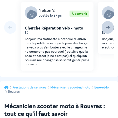
Nelson V.
N
À convenir
postée le 27 juil.
p
Cherche Réparation vélo - moto
Cherche 
Bû
Bû
Bonjour, ma trotinette électrique dualtron
Bonjour, j'
mini le problème est que la prise de charge
monter un 
ne veux plus s'emboiter avec le chargeur je
électrique
ne comprend pas pourquoi ( petaitre que la
prise et casser je ne c'est pas) si quelqu'un
pourrais me changer sa sa serait gentil prix à
convenir
Prestations de services
Mécaniciens scooter/moto
Eure-et-loir
Rouvres
Mécanicien scooter moto à Rouvres :
tout ce qu’il faut savoir