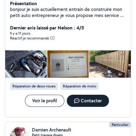
Présentation
bonjour je suis actuellement entrain de construire mon
petit auto entrepreneur je vous propose mes service en
travaux divers peintures. placo. terrasse. parquet. petit
électricité. montage de cuisine. Jardin. et mécanique en
Dernier avis laissé par Nelson : 4/5
outils de jardin tondeuse ect .et mécanique auto et
Il y a 11 jours
Réactif je recommande 👌🏾
moto merci cordialement
Réparation de deux-roues
Réparation de moto
Voir le profil
Contacter
Particulier
Damien Archenault
Petit travaux divers