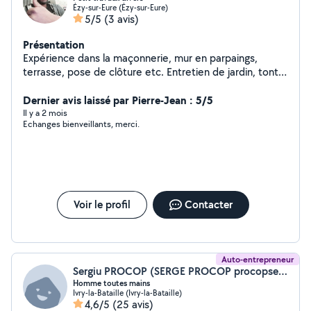
Ézy-sur-Eure (Ézy-sur-Eure)
5/5
(3 avis)
Présentation
Expérience dans la maçonnerie, mur en parpaings,
terrasse, pose de clôture etc. Entretien de jardin, tonte
de pelouse, haie etc. Aide déménagement
Dernier avis laissé par Pierre-Jean : 5/5
Il y a 2 mois
Echanges bienveillants, merci.
Voir le profil
Contacter
Auto-entrepreneur
Sergiu PROCOP (SERGE PROCOP procopsergiu60@gmail.com)
Homme toutes mains
Ivry-la-Bataille (Ivry-la-Bataille)
4,6/5
(25 avis)