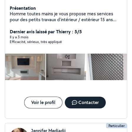
Présentation
Homme toutes mains je vous propose mes services
pour des petits travaux d'intérieur / extérieur 15 ans
d'expérience dans la maintenance générale du bâtiment
Parquet ( toute type) , carrelage ,petite plomberie (
Dernier avis laissé par Thierry : 5/5
robinet , joint , vidange ...), installation sanitaire, petite
Il y a 3 mois
Efficacité, sérieux, très appliqué
électricité ..., peinture , jardinage devis gratuit, travail
soigné. N'hésitez pas à me contacter pour plus de
détaille
Voir le profil
Contacter
Particulier
Jennifer Medjadji