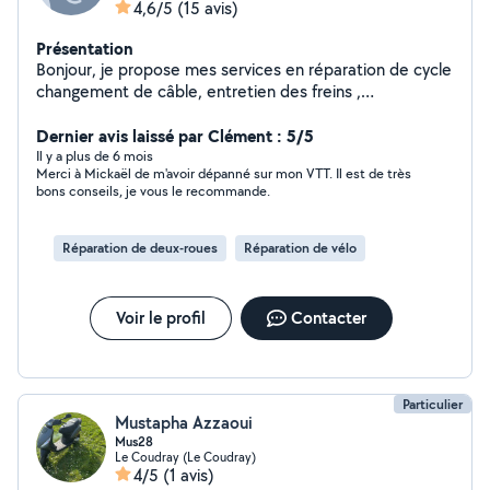
4,6/5
(15 avis)
Présentation
Bonjour, je propose mes services en réparation de cycle
changement de câble, entretien des freins ,
changement de pneu et réglage dérailleur et aussi en
Dernier avis laissé par Clément : 5/5
bricolage montage de petit meuble ou autres
Il y a plus de 6 mois
Merci à Mickaël de m'avoir dépanné sur mon VTT. Il est de très
bons conseils, je vous le recommande.
Réparation de deux-roues
Réparation de vélo
Voir le profil
Contacter
Particulier
Mustapha Azzaoui
Mus28
Le Coudray (Le Coudray)
4/5
(1 avis)