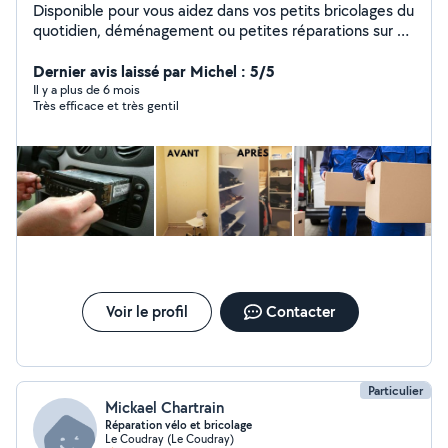
Disponible pour vous aidez dans vos petits bricolages du
quotidien, déménagement ou petites réparations sur un
véhicule ect.. Je suis une personne très manuel et
pointilleuse.
Dernier avis laissé par Michel : 5/5
Il y a plus de 6 mois
Très efficace et très gentil
Voir le profil
Contacter
Particulier
Mickael Chartrain
Réparation vélo et bricolage
Le Coudray (Le Coudray)