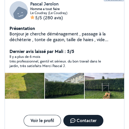
Pascal Jerolon
Homme a tout faire
Le Coudray (Le Coudray)
5/5
(280 avis)
Présentation
Bonjour je cherche déménagement , passage à la
déchèterie , tonte de gazon, taille de haies , vide
maison et gros nettoyage etc... libre dans l après midi...
Dernier avis laissé par Mali : 5/5
n hésiter pas.. et accepte les cesu .
Il y a plus de 6 mois
très professionnel, gentil et sérieux. du bon travail dans le
jardin, très satisfaits Merci Pascal J.
Voir le profil
Contacter