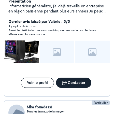
Présentation
Informaticien généraliste, j'ai déjà travaillé en entreprise
en région parisienne pendant plusieurs années Je peux
donner des formations en recherche, achat, paiement
sécurisé sur internet pour tout type de personne,
Dernier avis laissé par Valérie : 5/5
maintenance de vos pc ou ordinateur de bureau ou
Il y a plus de 6 mois
Aimable. Prêt à donner ses qualités pour ses services. Je ferais
même création de site internet vitrine ou pour votre
affaire avec lui sans soucis.
magasin en ligne. Double compétence en électricité
bâtiment pour tout vos petits travaux.
Voir le profil
Contacter
Particulier
Mha fouadassi
Tous les travaux de la maçon