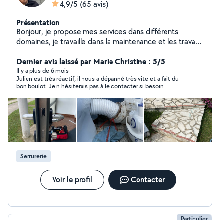
4,9/5
(65 avis)
Présentation
Bonjour, je propose mes services dans différents
domaines, je travaille dans la maintenance et les travaux
je suis prêt à vous aider et ferais en sorte que vous
soyez satisfais, je suis soigneux et j'aime le travail bien
Dernier avis laissé par Marie Christine : 5/5
fait. Pour toutes demande n'hésitez pas à me contacter
Il y a plus de 6 mois
Julien est très réactif, il nous a dépanné très vite et a fait du
je suis réactif. Cordialement Julien
bon boulot. Je n hésiterais pas à le contacter si besoin.
Serrurerie
Voir le profil
Contacter
Particulier