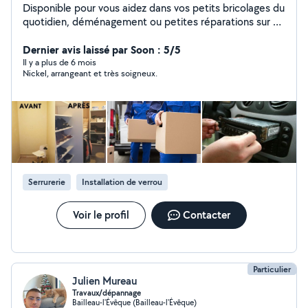
Disponible pour vous aidez dans vos petits bricolages du
quotidien, déménagement ou petites réparations sur un
véhicule ect.. Je suis une personne très manuel et
pointilleuse.
Dernier avis laissé par Soon : 5/5
Il y a plus de 6 mois
Nickel, arrangeant et très soigneux.
Serrurerie
Installation de verrou
Voir le profil
Contacter
Particulier
Julien Mureau
Travaux/dépannage
Bailleau-l'Évêque (Bailleau-l'Évêque)