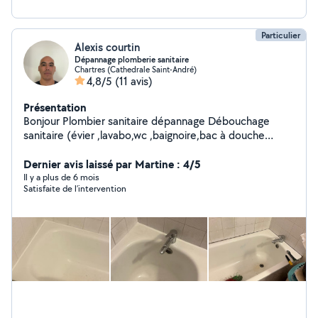
Particulier
Alexis courtin
Dépannage plomberie sanitaire
Chartres (Cathedrale Saint-André)
4,8/5
(11 avis)
Présentation
Bonjour Plombier sanitaire dépannage Débouchage
sanitaire (évier ,lavabo,wc ,baignoire,bac à douche
Recherche de fuite Remplacement chasse d'eau wc
Réfection de joint étanchéité sdb et cuisine Avec ma
Dernier avis laissé par Martine : 4/5
flexibilité, je m'adapte à vos besoins en plomberie. Que
Il y a plus de 6 mois
Satisfaite de l’intervention
ce soit pour un détartrage de toilettes ou un
changement de siphon, je m'engage à intervenir
rapidement tout en respectant vos lieux pour un travail
de qualité. Cordialement