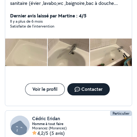
sanitaire (évier ,lavabo,wc ,baignoire,bac à douche
Recherche de fuite Remplacement chasse d'eau wc
Réfection de joint étanchéité sdb et cuisine Avec ma
Dernier avis laissé par Martine : 4/5
flexibilité, je m'adapte à vos besoins en plomberie. Que
Il y a plus de 6 mois
Satisfaite de l’intervention
ce soit pour un détartrage de toilettes ou un
changement de siphon, je m'engage à intervenir
rapidement tout en respectant vos lieux pour un travail
de qualité. Cordialement
Voir le profil
Contacter
Particulier
Cédric Eridan
Homme à tout faire
Morancez (Morancez)
4,2/5
(5 avis)