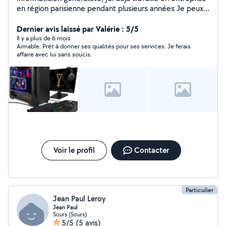
en région parisienne pendant plusieurs années Je peux
donner des formations en recherche, achat, paiement
sécurisé sur internet pour tout type de personne,
Dernier avis laissé par Valérie : 5/5
maintenance de vos pc ou ordinateur de bureau ou
Il y a plus de 6 mois
Aimable. Prêt à donner ses qualités pour ses services. Je ferais
même création de site internet vitrine ou pour votre
affaire avec lui sans soucis.
magasin en ligne. Double compétence en électricité
bâtiment pour tout vos petits travaux.
Voir le profil
Contacter
Particulier
Jean Paul Leroy
Jean Paul
Sours (Sours)
5/5
(5 avis)