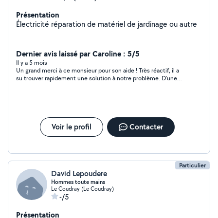
Présentation
Électricité réparation de matériel de jardinage ou autre
Dernier avis laissé par Caroline : 5/5
Il y a 5 mois
Un grand merci à ce monsieur pour son aide ! Très réactif, il a
su trouver rapidement une solution à notre problème. D’une
grande gentillesse et très professionnel, nous le
recommandons sans hésitation et conserverons ses
coordonnées pour de futurs besoins.
Voir le profil
Contacter
Particulier
David Lepoudere
Hommes toute mains
Le Coudray (Le Coudray)
-/5
Présentation