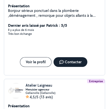
Présentation
Bonjour sérieux ponctuel dans la plomberie
,déménagement , remorque pour objets allants à la
déchèterie maçonnerie et espace vert. Très motivé
cordialement.
Dernier avis laissé par Patrick : 5/5
Il y a plus de 6 mois
Très bon échange
Voir le profil
Contacter
Entreprise
Atelier Laigneau
Menuisier agenceur
Gellainville (Gellainville)
4,5/5
(13 avis)
Présentation