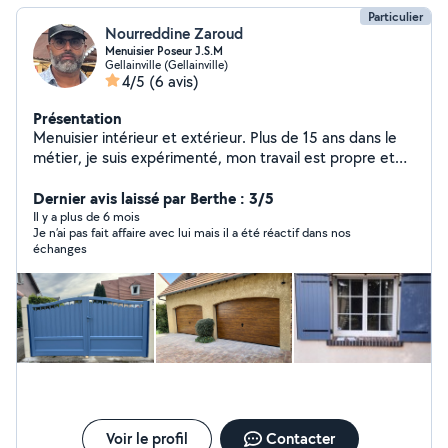
Particulier
Nourreddine Zaroud
Menuisier Poseur J.S.M
Gellainville (Gellainville)
4/5
(6 avis)
Présentation
Menuisier intérieur et extérieur. Plus de 15 ans dans le
métier, je suis expérimenté, mon travail est propre et
soigné, aussi bien en pose, neuf ou rénovation : portes
d'entrée, fenêtres, portes de garage manuel ou
Dernier avis laissé par Berthe : 3/5
motorisé, volets roulants ou battants manuels ou
Il y a plus de 6 mois
Je n’ai pas fait affaire avec lui mais il a été réactif dans nos
motorisés clôture
échanges
Voir le profil
Contacter