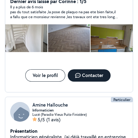
a 100% a partir de septembre . Je suis disponible et
Dernier avis laissé par Corinne : 1/5
véhicule.
Il y a plus de 6 mois
pas du tout satisfaite ,la pose de plaquo na pas ete bien faite,il
a fallu que ce monsieur revienne ,les travaux ont ete tres long a
mon grand desespoir
Voir le profil
Contacter
Particulier
Amine Hallouche
Informaticien
Lucé (Paradis-Vieux Puits-Finistère)
5/5
(1 avis)
Présentation
Informaticien généraliste, j'ai déjà travaillé en entreprise