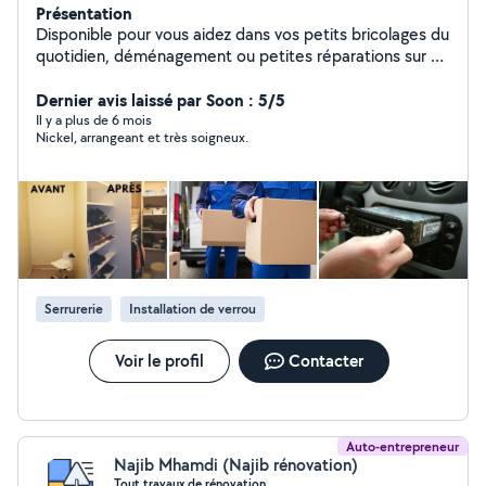
Présentation
Disponible pour vous aidez dans vos petits bricolages du
quotidien, déménagement ou petites réparations sur un
véhicule ect.. Je suis une personne très manuel et
pointilleuse.
Dernier avis laissé par Soon : 5/5
Il y a plus de 6 mois
Nickel, arrangeant et très soigneux.
Serrurerie
Installation de verrou
Voir le profil
Contacter
Auto-entrepreneur
Najib Mhamdi (Najib rénovation)
Tout travaux de rénovation