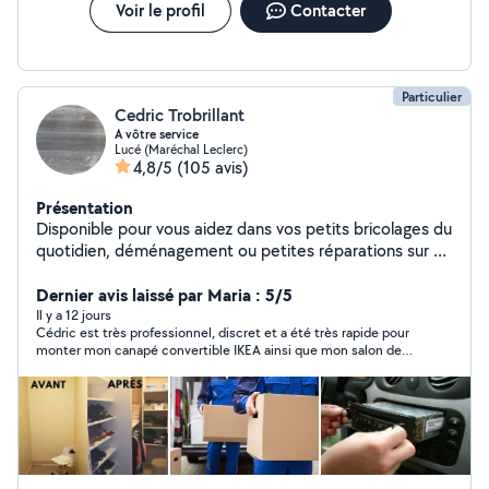
Voir le profil
Contacter
Particulier
Cedric Trobrillant
A vôtre service
Lucé (Maréchal Leclerc)
4,8/5
(105 avis)
Présentation
Disponible pour vous aidez dans vos petits bricolages du
quotidien, déménagement ou petites réparations sur un
véhicule ect.. Je suis une personne très manuel et
pointilleuse.
Dernier avis laissé par Maria : 5/5
Il y a 12 jours
Cédric est très professionnel, discret et a été très rapide pour
monter mon canapé convertible IKEA ainsi que mon salon de
jardin. Je referai appel à lui en cas de besoin