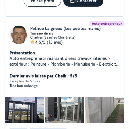
Voir le profil
Contacter
Auto-entrepreneur
Patrice Laigneau (Les petites mains)
Traveaux divers
Chartres (Beaulieu Clos Brette)
4,5/5
(15 avis)
Présentation
Auto entrepreneur réalisant divers travaux intérieur-
extérieur : Peinture - Plomberie - Menuiserie - Electricité
- Petite maçonnerie - Montage et rénovation de
mobilier- Travaux divers de jardinage - remise en
Dernier avis laissé par Cheik : 5/5
peinture de portails, volets et clôtures. Devis gratuit
Il y a plus de 6 mois
Très bon échange