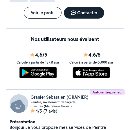
et plinthes. Multi-services : Montage de meubles,
petites réparations. Pourquoi nous choisir ? Expertise
SARL & Rénovation globale. Protection totale du
Voir le profil
Contacter
mobilier et propreté. Respect des délais et ponctualité.
Devis gratuit et détaillé.
Nos utilisateurs nous évaluent
4,6/5
4,6/5
Calculé à partir de 48731 avis
Calculé à partir de 66000 avis
Auto-entrepreneur
Granier Sebastien (GRANIER)
Peintre, ravalement de façade
Chartres (Madeleine Proust)
4/5
(7 avis)
Présentation
Bonjour Je vous propose mes services de Peintre