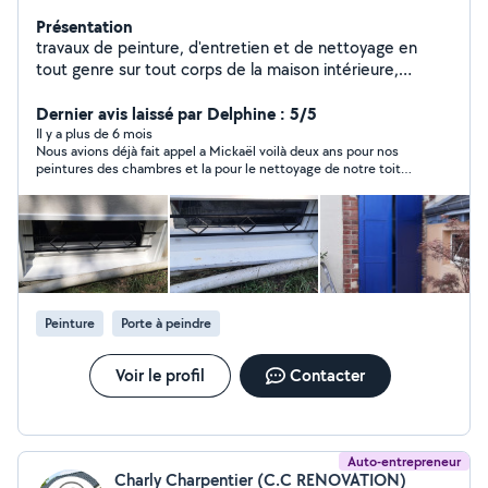
Présentation
travaux de peinture, d'entretien et de nettoyage en
tout genre sur tout corps de la maison intérieure,
extérieur ravalement de façades , nettoyage de toiture
à base pression, anti-mousse , hydrofuge.. Vérification
Dernier avis laissé par Delphine : 5/5
d'infiltration d'eau sur toiture entretien cour de jardin,
Il y a plus de 6 mois
Nous avions déjà fait appel a Mickaël voilà deux ans pour nos
dalle béton .. travaux de maçonnerie, petit travaux de
peintures des chambres et la pour le nettoyage de notre toit
maçonnerie nettoyage de gouttières en tout genre , alu
rapide efficace très sérieux je recommande et nous referons
, zing , pvc , cuivre ... réalisation de travaux en espace
appel a lui pour d autres travaux merci Mickaël
vert sur parc et jardin , taille de haie , élagage, ététage,
abattage, taille d'arbre fruitier, évacuation des déchets,
désherbage...
Peinture
Porte à peindre
Voir le profil
Contacter
Auto-entrepreneur
Charly Charpentier (C.C RENOVATION)