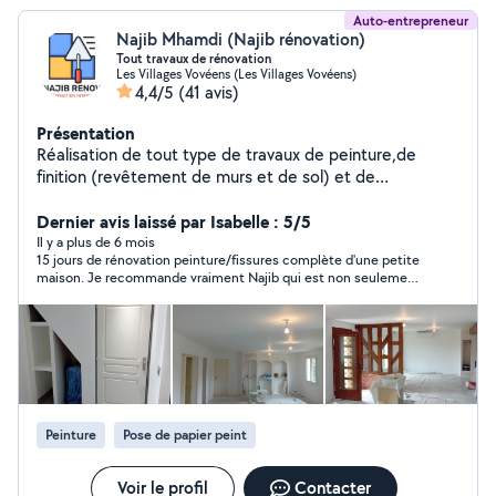
Auto-entrepreneur
Najib Mhamdi (Najib rénovation)
Tout travaux de rénovation
Les Villages Vovéens (Les Villages Vovéens)
4,4/5
(41 avis)
Présentation
Réalisation de tout type de travaux de peinture,de
finition (revêtement de murs et de sol) et de
plomberie. Et montage de cuisine et de meuble.
Dernier avis laissé par Isabelle : 5/5
Il y a plus de 6 mois
15 jours de rénovation peinture/fissures complète d'une petite
maison. Je recommande vraiment Najib qui est non seulement
sympathique mais en plus travail très bien et est très fiable sur
le délais. Merci Najib!
Peinture
Pose de papier peint
Voir le profil
Contacter