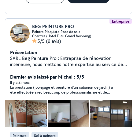
Entreprise
BEG PEINTURE PRO
Peintre-Plaquiste-Pose de sols
Chartres (Hotel Dieu Grand faubourg)
5/5
(2 avis)
Présentation
SARL Beg Peinture Pro : Entreprise de rénovation
intérieure, nous mettons notre expertise au service de
vos projets de qualité, livrés clés en main. Spécialiste
des projets de rénovation globale Nous gérons vos gros
Dernier avis laissé par Michel : 5/5
chantiers de A à Z : de la dépose de l'existant à la
Il y a 2 mois
La prestation ( ponçage et peinture d’un cabanon de jardin) a
création de cloisons, en passant par la pose de vos sols
été effectuée avec beaucoup de professionnalisme et de
et l'installation de votre cuisine, jusqu'aux finitions de
rigueur pour un tarif très raisonnable. Nous sommes tout à fait
peinture les plus soignées. Un seul interlocuteur pour
satisfaits du résultat et recommandons vivement BEG peinture
une tranquillité totale. Nos domaines d'intervention : ️
PRO.
Peinture : Tous types (mate, satin, velours). Murs,
plafonds, boiseries. Cuisines : Pose complète (meubles,
plans de travail, finitions). Placo : Cloisons, doublage,
faux-plafonds, ratissage. Sols : Parquet, Lino, dalles PVC
Peinture
Sol à peindre