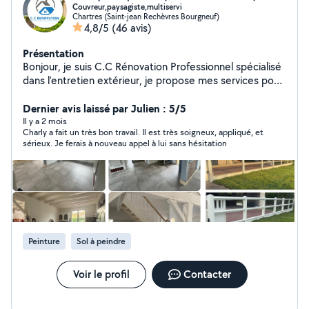
Couvreur,paysagiste,multiservi
Chartres (Saint-jean Rechèvres Bourgneuf)
4,8/5
(46 avis)
Présentation
Bonjour, je suis C.C Rénovation Professionnel spécialisé
dans l'entretien extérieur, je propose mes services pour
vos besoins : Entretien extérieur (façades, terrasses,
allées, toitures ) Remplacement de tuiles 7j7 Nettoyage
Dernier avis laissé par Julien : 5/5
de gouttière Entretien d'espaces verts (tonte, taille de
Il y a 2 mois
Charly a fait un très bon travail. Il est très soigneux, appliqué, et
haies, débroussaillage, nettoyage, élagage, ramassage
sérieux. Je ferais à nouveau appel à lui sans hésitation
de feuille) .lavage de vitres .petit travaux de maçonnerie
.peinture intérieur extérieur Petits travaux et
rénovations extérieures selon vos besoins Travail sérieux
Résultat propre et soigné Déplacements rapides autour
de votre secteur N'hésitez pas à me contacter, je serai
ravi de vous aider !
Peinture
Sol à peindre
Voir le profil
Contacter