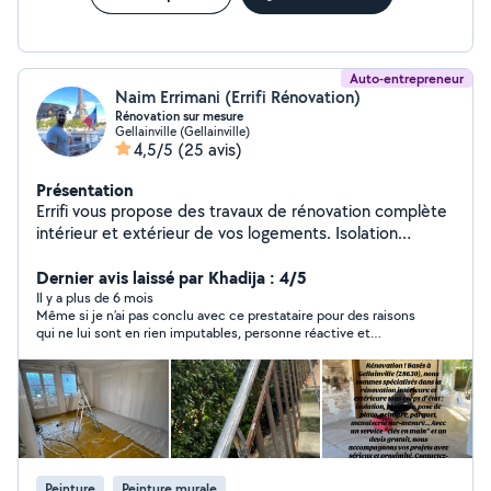
Auto-entrepreneur
Naim Errimani (Errifi Rénovation)
Rénovation sur mesure
Gellainville (Gellainville)
4,5/5
(25 avis)
Présentation
Errifi vous propose des travaux de rénovation complète
intérieur et extérieur de vos logements. Isolation
comble, murs et sous sols Ossature métallique et pose
de plaque de plâtre Création de mezzanine
Dernier avis laissé par Khadija : 4/5
Aménagement intérieur et extérieur Travaux de finition
Il y a plus de 6 mois
Même si je n’ai pas conclu avec ce prestataire pour des raisons
Peinture Parquet et revêtement de sol Bardage sur
qui ne lui sont en rien imputables, personne réactive et
façade extérieur ou intérieur Plomberie SDB Demandez
cordiale. Peut-être une autre fois.
votre devis gratuit
Peinture
Peinture murale