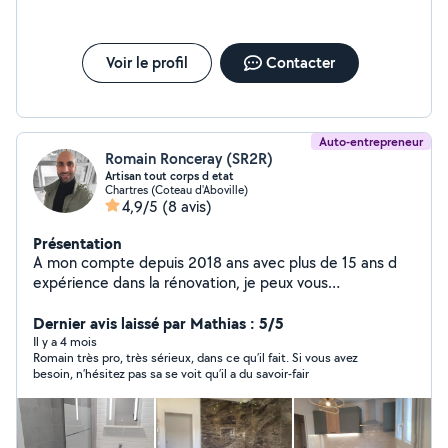
Voir le profil
Contacter
Auto-entrepreneur
Romain Ronceray (SR2R)
Artisan tout corps d etat
Chartres (Coteau d'Aboville)
4,9/5
(8 avis)
Présentation
A mon compte depuis 2018 ans avec plus de 15 ans d
expérience dans la rénovation, je peux vous
accompagner dans vos projets. N hésitez pas à me
contacter pour échanger sur vos attentes et réaliser de
Dernier avis laissé par Mathias : 5/5
belles choses ensemble
Il y a 4 mois
Romain très pro, très sérieux, dans ce qu’il fait. Si vous avez
besoin, n’hésitez pas sa se voit qu’il a du savoir-fair