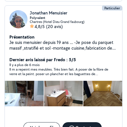
Particulier
Jonathan Menuisier
Polyvalent
Chartres (Hotel Dieu Grand faubourg)
4,8/5
(20 avis)
Présentation
Je suis menuisier depuis 19 ans ... -Je pose du parquet
massif ,stratifié et sol -montage cuisine,fabrication de
dressing ,montage de meubles - découpe de planche et
diverses demandes concernant la menuiserie -je
Dernier avis laissé par Fredo : 5/5
débouche les canalisations des toilettes ,évier et
Il y a plus de 6 mois
Il m a repeint mes meubles. Très bien fait. A poser de la fibre de
baignoire . -peinture ,pose faïence ,sol ,placo,isolation ,
verre et la peint. poser un plancher et les baguettes de
tonte de pelouse etc ... -location de DIABLE,
finitions. Très bon travail et de très bons conseils. Je le
ASPIRATEUR INJECTEUR EXTRACTEUR
recommande.