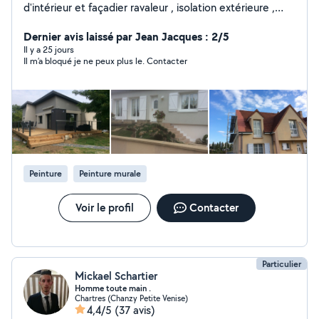
d'intérieur et façadier ravaleur , isolation extérieure ,
Démoussage toiture, nettoyage et hydrofuge de toit (
peinture de toit ) Ravalement. Peinture ou enduit J ai l'
Dernier avis laissé par Jean Jacques : 2/5
échafaudage Muret peinture ou enduit Entretien de
Il y a 25 jours
Il m’a bloqué je ne peux plus le. Contacter
jardin la taille, le désherbage la tonte pelouse Bonjour j
ai 18 ans d activité en tant que artisan , ancien
compagnon du Tour de France , Je reste à votre
disposition pour vos projets Peinture Ravalement
procédé anti fissure Peinture isolante Muret , Isolation
extérieure Demoussage , application hydrofuge colorée
ou incolore À votre service Cdlt sebastien
Peinture
Peinture murale
Voir le profil
Contacter
Particulier
Mickael Schartier
Homme toute main .
Chartres (Chanzy Petite Venise)
4,4/5
(37 avis)