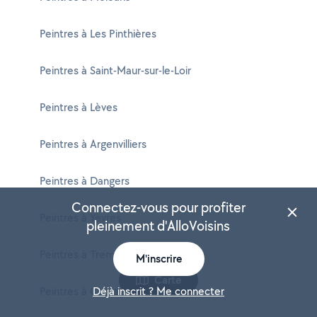
Peintres à Les Pinthières
Peintres à Saint-Maur-sur-le-Loir
Peintres à Lèves
Peintres à Argenvilliers
Peintres à Dangers
Connectez-vous pour profiter
Peintres à Yèvres
pleinement d'AlloVoisins
Peintres à Tremblay-les-Villages
M'inscrire
Carte
Peintres à Cernay
Déjà inscrit ? Me connecter