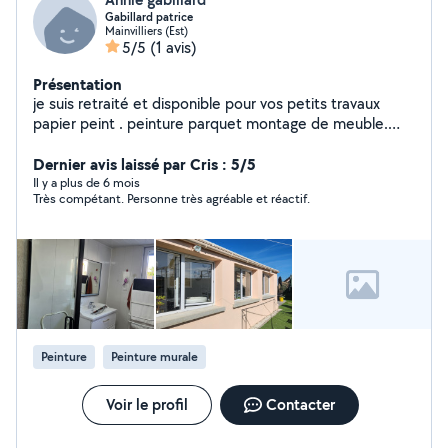
Gabillard patrice
Mainvilliers (Est)
5/5
(1 avis)
Présentation
je suis retraité et disponible pour vos petits travaux
papier peint . peinture parquet montage de meuble.
cuisine aménagée. jardinage ,nettoyage clôture au
karcher. et tout autre petit travaux.
Dernier avis laissé par Cris : 5/5
Il y a plus de 6 mois
Très compétant. Personne très agréable et réactif.
Peinture
Peinture murale
Voir le profil
Contacter