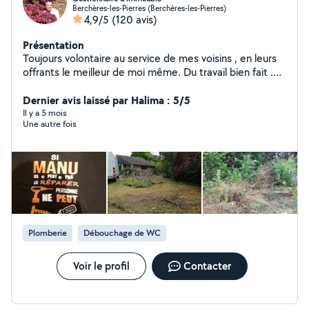
Berchères-les-Pierres (Berchères-les-Pierres)
4,9/5
(120 avis)
Présentation
Toujours volontaire au service de mes voisins , en leurs
offrants le meilleur de moi même. Du travail bien fait .
Batiment second oeuvre et espace vert .
Cordialement.A bientôt.
Dernier avis laissé par Halima : 5/5
Il y a 5 mois
Une autre fois
Plomberie
Débouchage de WC
Voir le profil
Contacter