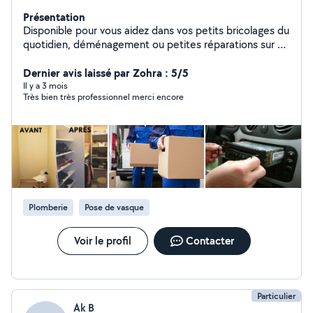
Présentation
Disponible pour vous aidez dans vos petits bricolages du
quotidien, déménagement ou petites réparations sur un
véhicule ect.. Je suis une personne très manuel et
pointilleuse.
Dernier avis laissé par Zohra : 5/5
Il y a 3 mois
Très bien très professionnel merci encore
Plomberie
Pose de vasque
Voir le profil
Contacter
Particulier
Ak B