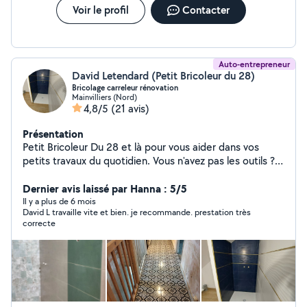
Voir le profil
Contacter
Auto-entrepreneur
David Letendard (Petit Bricoleur du 28)
Bricolage carreleur rénovation
Mainvilliers (Nord)
4,8/5
(21 avis)
Présentation
Petit Bricoleur Du 28 et là pour vous aider dans vos
petits travaux du quotidien. Vous n'avez pas les outils ?
ou le temps ? ou vous ne savez pas le faire ? (montage
de meuble, peinture, revêtement sol et mur,
Dernier avis laissé par Hanna : 5/5
remplacement robinet, réparation fenêtre, volet, porte,
Il y a plus de 6 mois
David L travaille vite et bien. je recommande. prestation très
etc......) N'hésitez pas à me contacter pour plus de
correcte
renseignements ou devis.