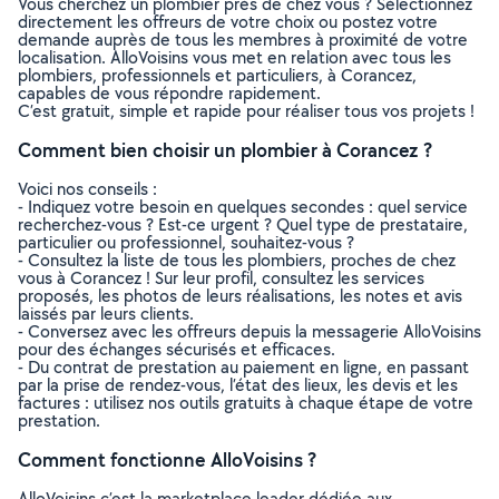
Vous cherchez un plombier près de chez vous ? Sélectionnez
directement les offreurs de votre choix ou postez votre
demande auprès de tous les membres à proximité de votre
localisation. AlloVoisins vous met en relation avec tous les
plombiers, professionnels et particuliers, à Corancez,
capables de vous répondre rapidement.
C’est gratuit, simple et rapide pour réaliser tous vos projets !
Comment bien choisir un plombier à Corancez ?
Voici nos conseils :
- Indiquez votre besoin en quelques secondes : quel service
recherchez-vous ? Est-ce urgent ? Quel type de prestataire,
particulier ou professionnel, souhaitez-vous ?
- Consultez la liste de tous les plombiers, proches de chez
vous à Corancez ! Sur leur profil, consultez les services
proposés, les photos de leurs réalisations, les notes et avis
laissés par leurs clients.
- Conversez avec les offreurs depuis la messagerie AlloVoisins
pour des échanges sécurisés et efficaces.
- Du contrat de prestation au paiement en ligne, en passant
par la prise de rendez-vous, l’état des lieux, les devis et les
factures : utilisez nos outils gratuits à chaque étape de votre
prestation.
Comment fonctionne AlloVoisins ?
AlloVoisins c’est la marketplace leader dédiée aux