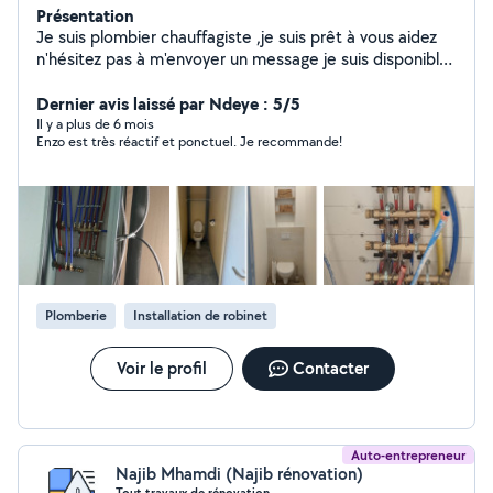
Présentation
Je suis plombier chauffagiste ,je suis prêt à vous aidez
n'hésitez pas à m'envoyer un message je suis disponible
assez rapidement je réalise que du travail professionnel
et je ferais tout pour que vous soyez satisfait . 8 ans que
Dernier avis laissé par Ndeye : 5/5
je suis dans ce domaines
Il y a plus de 6 mois
Enzo est très réactif et ponctuel. Je recommande!
Plomberie
Installation de robinet
Voir le profil
Contacter
Auto-entrepreneur
Najib Mhamdi (Najib rénovation)