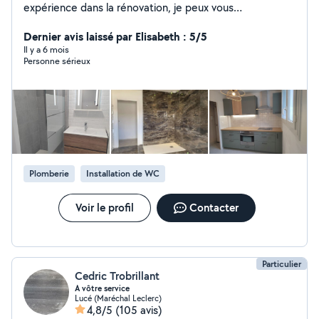
expérience dans la rénovation, je peux vous
accompagner dans vos projets. N hésitez pas à me
contacter pour échanger sur vos attentes et réaliser de
Dernier avis laissé par Elisabeth : 5/5
belles choses ensemble
Il y a 6 mois
Personne sérieux
Plomberie
Installation de WC
Voir le profil
Contacter
Particulier
Cedric Trobrillant
A vôtre service
Lucé (Maréchal Leclerc)
4,8/5
(105 avis)