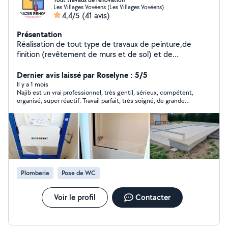
Tout travaux de rénovation
Les Villages Vovéens (Les Villages Vovéens)
4,4/5
(41 avis)
Présentation
Réalisation de tout type de travaux de peinture,de
finition (revêtement de murs et de sol) et de
plomberie. Et montage de cuisine et de meuble.
Dernier avis laissé par Roselyne : 5/5
Il y a 1 mois
Najib est un vrai professionnel, très gentil, sérieux, compétent,
organisé, super réactif. Travail parfait, très soigné, de grande
qualité. Tout à été fait avec rapidité. Super efficacité. Je
recommande à 100 %.
Plomberie
Pose de WC
Voir le profil
Contacter