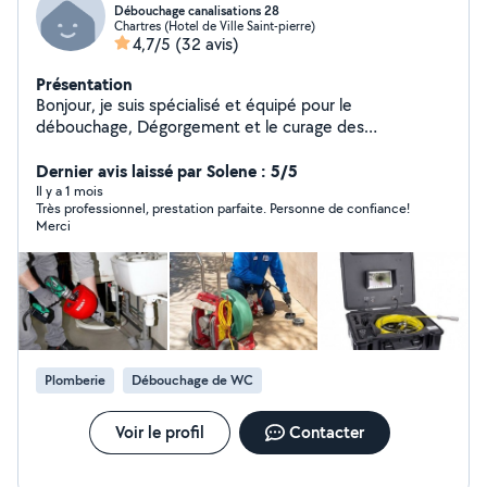
Débouchage canalisations 28
Chartres (Hotel de Ville Saint-pierre)
4,7/5
(32 avis)
Présentation
Bonjour, je suis spécialisé et équipé pour le
débouchage, Dégorgement et le curage des
canalisations intérieur et extérieur de maisons ou
appartements sur chartres et le département d'Eure et
Dernier avis laissé par Solene : 5/5
loir. Débouchage éviers, lavabos, baignoires, douches,
Il y a 1 mois
Très professionnel, prestation parfaite. Personne de confiance!
WC et tout autres canalisations intérieurs et extérieurs.
Merci
Passage de camera dans les canalisations ... A bientot
Plomberie
Débouchage de WC
Voir le profil
Contacter