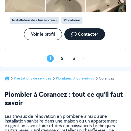
Installation de chasse d'eau
Plomberie
Voir le profil
Contacter
1
2
3
Page
suivante
Prestations de services
Plombiers
Eure-et-loir
Corancez
Plombier à Corancez : tout ce qu’il faut
savoir
Les travaux de rénovation en plomberie ainsi qu’une
installation sanitaire dans une maison ou un appartement
exigent un savoir-faire et des connaissances techniques
particulières. Qu’il s’agisse d’installer un chauffe-eau, de