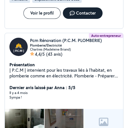
Voir le profil
Contacter
Auto-entrepreneur
Pcm Rénovation (P.C.M. PLOMBERIE)
Plomberie/Electricité
Chartres (Madeleine Briand)
4,4/5
(43 avis)
Présentation
| P.C.M | intervient pour les travaux liés à l'habitat, en
plomberie comme en électricité. Plomberie - Préparer
et installer des équipements sanitaires - Installer les
éléments / Rénovation d'une salle de bain/salle d'eau : la
Dernier avis laissé par Anna : 5/5
baignoire, douche italienne et les toilettes. - Régler,
Il y a 4 mois
Sympa !
mettre en service et réparer les différentes
installations. Électricité - DÉPANNAGE ÉLECTRIQUE -
TRAVAUX D'ÉLECTRICITÉ GÉNÉRALE - TABLEAUX ET
ARMOIRES ÉLECTRIQUES Nous sommes la pour votre
sécurité puis vous conseiller et guider dans Vos travaux.