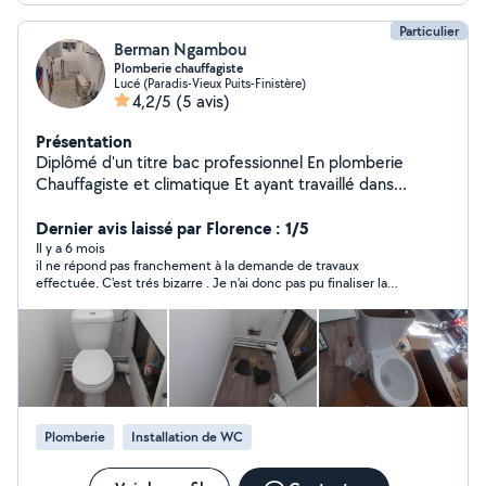
Particulier
Berman Ngambou
Plomberie chauffagiste
Lucé (Paradis-Vieux Puits-Finistère)
4,2/5
(5 avis)
Présentation
Diplômé d'un titre bac professionnel En plomberie
Chauffagiste et climatique Et ayant travaillé dans
quelques boîtes Je propose mes services d'installation
de chauffage, plomberie ,sanitaire et quelques bricolage
Dernier avis laissé par Florence : 1/5
comme montage de meuble...
Il y a 6 mois
il ne répond pas franchement à la demande de travaux
effectuée. C'est trés bizarre . Je n'ai donc pas pu finaliser la
prestation avec N Berman
Plomberie
Installation de WC