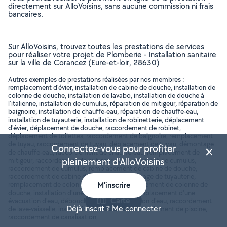
directement sur AlloVoisins, sans aucune commission ni frais
bancaires.
Sur AlloVoisins, trouvez toutes les prestations de services
pour réaliser votre projet de Plomberie - Installation sanitaire
sur la ville de Corancez (Eure-et-loir, 28630)
Autres exemples de prestations réalisées par nos membres :
remplacement d'évier, installation de cabine de douche, installation de
colonne de douche, installation de lavabo, installation de douche à
l'italienne, installation de cumulus, réparation de mitigeur, réparation de
baignoire, installation de chauffe-eau, réparation de chauffe-eau,
installation de tuyauterie, installation de robinetterie, déplacement
d'évier, déplacement de douche, raccordement de robinet,
déplacement de toilettes, raccordement de baignoire, remplacement
de tuyau, raccordement de tuyau, déplacement de tuyau, démontage
Connectez-vous pour profiter
de chauffe-eau, raccordement de chauffe-eau, remplacement de
pleinement d'AlloVoisins
mitigeur, raccordement de mitigeur, remplacement de cumulus,
raccordement de cumulus, remplacement de cabine de douche,
raccordement de cabine de douche, débouchage de tuyauterie,
remplacement de colonne de douche, raccordement de colonne de
M'inscrire
douche, installation d'une évacuation d'eau, déplacement d'une
Carte
évacuation d'eau, débouchage d'une évacuation d'eau, raccordement
Déjà inscrit ? Me connecter
de lave-vaisselle, installation de sanitaires, raccordement de piscine,
raccordement de canalisation, ..