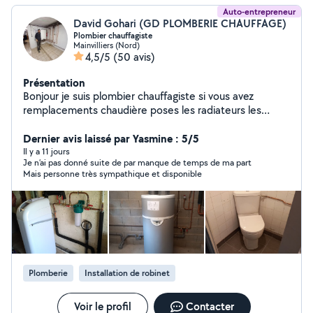
Auto-entrepreneur
David Gohari (GD PLOMBERIE CHAUFFAGE)
Plombier chauffagiste
Mainvilliers (Nord)
4,5/5
(50 avis)
Présentation
Bonjour je suis plombier chauffagiste si vous avez
remplacements chaudière poses les radiateurs les
robinetterie, les lavabos ,des petits travaux vous pouvez
Dernier avis laissé par Yasmine : 5/5
vous me contacter cordialement
Il y a 11 jours
Je n’ai pas donné suite de par manque de temps de ma part
Mais personne très sympathique et disponible
Plomberie
Installation de robinet
Voir le profil
Contacter