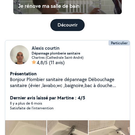
Je rénove ma salle de bain
Découvrir
Particulier
Alexis courtin
Dépannage plomberie sanitaire
Chartres (Cathedrale Saint-André)
4,8/5
(11 avis)
Présentation
Bonjour Plombier sanitaire dépannage Débouchage
sanitaire (évier ,lavabo,wc ,baignoire,bac à douche
Recherche de fuite Remplacement chasse d'eau wc
Réfection de joint étanchéité sdb et cuisine Avec ma
Dernier avis laissé par Martine : 4/5
flexibilité, je m'adapte à vos besoins en plomberie. Que
Il y a plus de 6 mois
Satisfaite de l’intervention
ce soit pour un détartrage de toilettes ou un
changement de siphon, je m'engage à intervenir
rapidement tout en respectant vos lieux pour un travail
de qualité. Cordialement