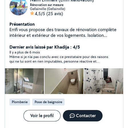
Rénovation sur mesure
Gellainville (Gellainville)
4,5/5
(25 avis)
Présentation
Errifi vous propose des travaux de rénovation complète
intérieur et extérieur de vos logements. Isolation
comble, murs et sous sols Ossature métallique et pose
de plaque de plâtre Création de mezzanine
Dernier avis laissé par Khadija : 4/5
Aménagement intérieur et extérieur Travaux de finition
Il y a plus de 6 mois
Même si je n’ai pas conclu avec ce prestataire pour des raisons
Peinture Parquet et revêtement de sol Bardage sur
qui ne lui sont en rien imputables, personne réactive et
façade extérieur ou intérieur Plomberie SDB Demandez
cordiale. Peut-être une autre fois.
votre devis gratuit
Plomberie
Pose de baignoire
Voir le profil
Contacter