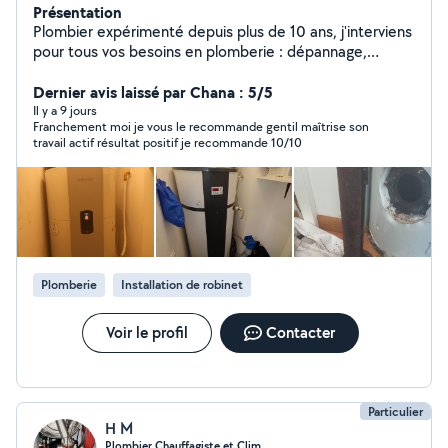
Présentation
Plombier expérimenté depuis plus de 10 ans, j'interviens
pour tous vos besoins en plomberie : dépannage,
réparations, installations et entretien. Fuite,
robinetterie, évacuation, chauffe-eau je vous apporte
Dernier avis laissé par Chana : 5/5
des solutions fiables, durables et au juste prix.
Il y a 9 jours
Franchement moi je vous le recommande gentil maîtrise son
Polyvalent et autodidacte, je prends également en
travail actif résultat positif je recommande 10/10
charge vos petits travaux avec le même sérieux et le
souci du détail. Sensible aux économies d'énergie, je
vous conseille sur des équipements plus performants et
respectueux de l'environnement. Travail soigné
Diagnostic précis Conseils personnalisés Besoin d'un
plombier de confiance ? Contactez-moi dès maintenant.
À très bientôt.
Plomberie
Installation de robinet
Voir le profil
Contacter
Particulier
H M
Plombier Chauffagiste et Clim