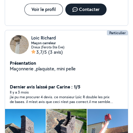
Voir le profil
Contacter
Particulier
Loic Richard
Maçon carreleur
Dreux (Ferots-Ste Eve)
3,7/5
(3 avis)
Présentation
Maçonnerie ,plaquiste, mini pelle
Dernier avis laissé par Carine : 1/5
Il y a 3 mois
j'ai pu me procurer 4 devis. ce monsieur Loïc R double les prix
de bases. il m'est avis que ceci n'est pas correct.il me semble
même que je ne me prénomme pas Pigeon.A bon entendeur.