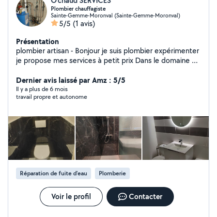
O'chaud SERVICES
Plombier chauffagiste
Sainte-Gemme-Moronval (Sainte-Gemme-Moronval)
5/5
(1 avis)
Présentation
plombier artisan - Bonjour je suis plombier expérimenter
je propose mes services à petit prix Dans le domaine de
la (plomberie installation sanitaires et chauffage) -
Dépannage - plomberie sanitaires - Réparation fuite
Dernier avis laissé par Amz : 5/5
d'eau - soudure cuivre - Installation multicouche -
Il y a plus de 6 mois
travail propre et autonome
Évacuation PVC - Ballon d'eau chaude - Remplacement
de vanne - Remplacement de réducteur de pression -
Installation ballon d'eau chaude - Installation radiateurs
chauffage central - Installation mitigeur - Installation de
robinetterie - Installation de WC suspendu - Installation
mécanisme chasse d'eau. - Rénovation Tuyauterie
cuisine salle de bain - création de salle bain
Réparation de fuite d'eau
Plomberie
Voir le profil
Contacter