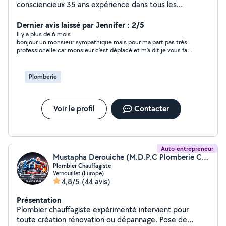
consciencieux 35 ans expérience dans tous les
domaines plomberie électricité serrurerie peinture
maçonnerie menuiserie tous corps d'état
Dernier avis laissé par Jennifer : 2/5
Il y a plus de 6 mois
bonjour un monsieur sympathique mais pour ma part pas trés
professionelle car monsieur c'est déplacé et m'a dit je vous fait
un devis dans les 2/3 jours et il ne sait meme pas donné la
peine de m'envoyer le devis malgrés ma relance pas trés cool?
et décu ?mais pas grave un autre maçon respectueux fera le
Plomberie
chantier
Voir le profil
Contacter
Auto-entrepreneur
Mustapha Derouiche (M.D.P.C Plomberie Chauffage)
Plombier Chauffagiste
Vernouillet (Europe)
4,8/5
(44 avis)
Présentation
Plombier chauffagiste expérimenté intervient pour
toute création rénovation ou dépannage. Pose de