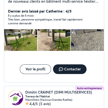
de nouveaux clients en bâtiment multi-service hésiter
pas à me contacter je réponds rapidement
cordialement
Dernier avis laissé par Catherine : 4/5
Il y a plus de 6 mois
Très bien, personne sympathique, travail fait rapidement
comme demandé
Voir le profil
Contacter
Auto-entrepreneur
Dimitri CRAINET (DIMI MULTISERVICES)
Travaux de l'Habitat
Mainvilliers (Vauroux-Grandes Ruelles)
4,4/5
(5 avis)