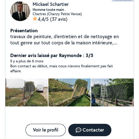
Mickael Schartier
Homme toute main .
Chartres (Chanzy Petite Venise)
4,4/5
(37 avis)
Présentation
travaux de peinture, d'entretien et de nettoyage en
tout genre sur tout corps de la maison intérieure,
extérieur ravalement de façades , nettoyage de toiture
à base pression, anti-mousse , hydrofuge.. Vérification
Dernier avis laissé par Raymonde : 3/5
d'infiltration d'eau sur toiture entretien cour de jardin,
Il y a plus de 6 mois
Bon contact au début, mais nous n'avons finalement pas fait
dalle béton .. travaux de maçonnerie, petit travaux de
affaire.
maçonnerie nettoyage de gouttières en tout genre , alu
, zing , pvc , cuivre ... réalisation de travaux en espace
vert sur parc et jardin , taille de haie , élagage, ététage,
abattage, taille d'arbre fruitier, évacuation des déchets,
désherbage...
Voir le profil
Contacter