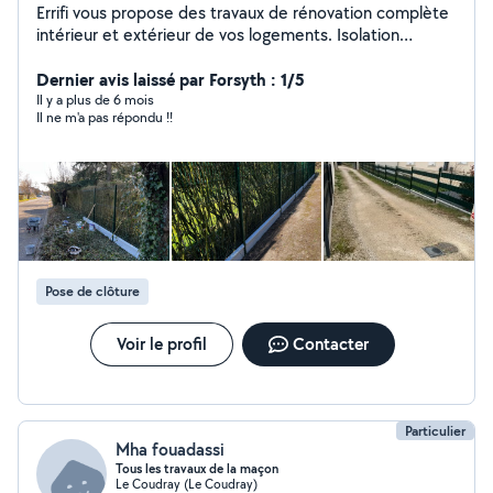
Errifi vous propose des travaux de rénovation complète
intérieur et extérieur de vos logements. Isolation
comble, murs et sous sols Ossature métallique et pose
de plaque de plâtre Création de mezzanine
Dernier avis laissé par Forsyth : 1/5
Aménagement intérieur et extérieur Travaux de finition
Il y a plus de 6 mois
Il ne m'a pas répondu !!
Peinture Parquet et revêtement de sol Bardage sur
façade extérieur ou intérieur Plomberie SDB Demandez
votre devis gratuit
Pose de clôture
Voir le profil
Contacter
Particulier
Mha fouadassi
Tous les travaux de la maçon
Le Coudray (Le Coudray)