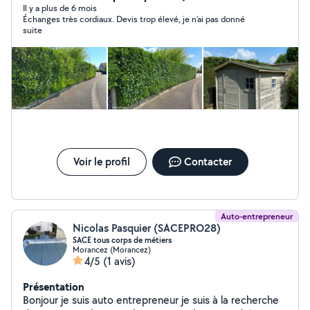
genre est cheminée Votre maison vous protège
Il y a plus de 6 mois
Échanges très cordiaux. Devis trop élevé, je n'ai pas donné
protégez-la Pour un un prix très étudié offrez vous à
suite
votre habitation un ravalement ou traitements de
toiture en tout genre
Voir le profil
Contacter
Auto-entrepreneur
Nicolas Pasquier (SACEPRO28)
SACE tous corps de métiers
Morancez (Morancez)
4/5
(1 avis)
Présentation
Bonjour je suis auto entrepreneur je suis à la recherche