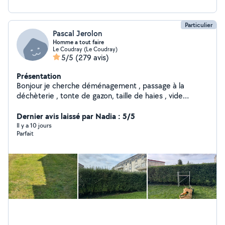
Particulier
Pascal Jerolon
Homme a tout faire
Le Coudray (Le Coudray)
5/5
(279 avis)
Présentation
Bonjour je cherche déménagement , passage à la
déchèterie , tonte de gazon, taille de haies , vide
maison et gros nettoyage etc... libre dans l après midi...
Dernier avis laissé par Nadia : 5/5
n hésiter pas.. et accepte les cesu .
Il y a 10 jours
Parfait