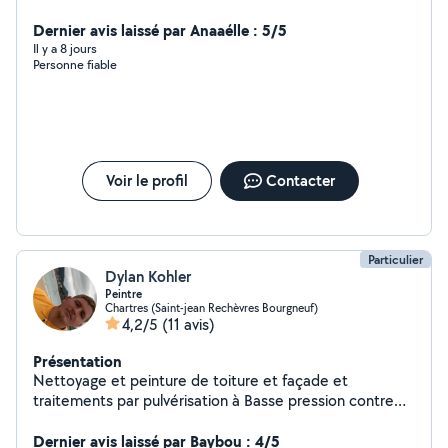
deplacement de meubles à récupérer à conforama ou
autre - débarras de cave ou garage - montage de
Dernier avis laissé par Anaaélle : 5/5
meubles - enlèvement déchets verts - peinture Je peux
Il y a 8 jours
Personne fiable
venir seul ou accompagné d'un ami ou tout types de
demandes, n'hésitez pas à me contacter pour plus
d'infos. Tel : 7-77-68-54-02
Voir le profil
Contacter
Particulier
Dylan Kohler
Peintre
Chartres (Saint-jean Rechèvres Bourgneuf)
4,2/5
(11 avis)
Présentation
Nettoyage et peinture de toiture et façade et
traitements par pulvérisation à Basse pression contre
les mousse Liken est Champignon -Vérification
d'infiltration des eaux -rénovation des courtière en tout
Dernier avis laissé par Baybou : 4/5