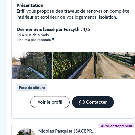
Présentation
Errifi vous propose des travaux de rénovation complète
intérieur et extérieur de vos logements. Isolation
comble, murs et sous sols Ossature métallique et pose
de plaque de plâtre Création de mezzanine
Dernier avis laissé par Forsyth : 1/5
Aménagement intérieur et extérieur Travaux de finition
Il y a plus de 6 mois
Il ne m'a pas répondu !!
Peinture Parquet et revêtement de sol Bardage sur
façade extérieur ou intérieur Plomberie SDB Demandez
votre devis gratuit
Pose de clôture
Voir le profil
Contacter
Auto-entrepreneur
Nicolas Pasquier (SACEPRO28)