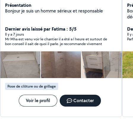
Présentation
Pr
Bonjour je suis un homme sérieux et responsable
Bonjour
déchè
maison
Dernier avis laissé par Fatima : 5/5
De
Il y a 7 jours
Il y
Mr Mha est venu voir le chantier il a été a l heure et surtout de
Parf
bon conseil il sait de quoi il parle. je recommande vivement
Pose de clôture ou de grillage
Voir le profil
Contacter