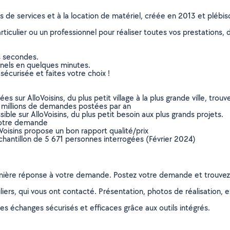
ns de services et à la location de matériel, créée en 2013 et plébi
culier ou un professionnel pour réaliser toutes vos prestations, d
s secondes.
nnels en quelques minutes.
sécurisée et faites votre choix !
sur AlloVoisins, du plus petit village à la plus grande ville, tro
 millions de demandes postées par an
ible sur AlloVoisins, du plus petit besoin aux plus grands projets.
votre demande
oVoisins propose un bon rapport qualité/prix
chantillon de 5 671 personnes interrogées (Février 2024)
remière réponse à votre demande. Postez votre demande et trouve
ers, qui vous ont contacté. Présentation, photos de réalisation, exp
s échanges sécurisés et efficaces grâce aux outils intégrés.