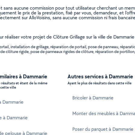
et sans aucune commission pour tout utilisateur cherchant un membre
uement le prix de la prestation, fixé par vous, demandeur, et l’offr
rectement sur AlloVoisins, sans aucune commission ni frais bancaire
ur réaliser votre projet de Clôture Grillage sur la ville de Dammarie
ail, installation de grillage, réparation de portail, pose de panneau, réparati
e clôture rigide, pose de panneaux rigides de clôture, réparation de portillon,
imilaires à Dammarie
Autres services à Dammarie
e résultats et étant de la même
Ayant le plus de résultats dans cette ville
cette ville
Bricoler à Dammarie
 à Dammarie
Monter des meubles à Damma
te à Dammarie
Poser du parquet à Dammarie
de pelouse à Dammarie