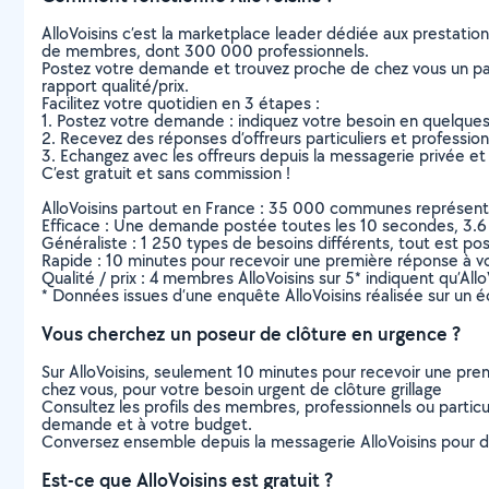
AlloVoisins c’est la marketplace leader dédiée aux prestatio
de membres, dont 300 000 professionnels.
Postez votre demande et trouvez proche de chez vous un parti
rapport qualité/prix.
Facilitez votre quotidien en 3 étapes :
1. Postez votre demande : indiquez votre besoin en quelque
2. Recevez des réponses d’offreurs particuliers et professio
3. Echangez avec les offreurs depuis la messagerie privée et 
C’est gratuit et sans commission !
AlloVoisins partout en France : 35 000 communes représentées 
Efficace : Une demande postée toutes les 10 secondes, 3.6
Généraliste : 1 250 types de besoins différents, tout est poss
Rapide : 10 minutes pour recevoir une première réponse à 
Qualité / prix : 4 membres AlloVoisins sur 5* indiquent qu’All
* Données issues d’une enquête AlloVoisins réalisée sur un é
Vous cherchez un poseur de clôture en urgence ?
Sur AlloVoisins, seulement 10 minutes pour recevoir une p
chez vous, pour votre besoin urgent de clôture grillage
Consultez les profils des membres, professionnels ou particuli
demande et à votre budget.
Conversez ensemble depuis la messagerie AlloVoisins pour de
Est-ce que AlloVoisins est gratuit ?