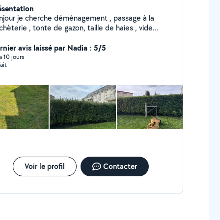
ésentation
 je cherche déménagement , passage à la
terie , tonte de gazon, taille de haies , vide
 et gros nettoyage etc... libre dans l après midi...
rnier avis laissé par Nadia : 5/5
n hésiter pas.. et accepte les cesu .
 a 10 jours
ait
Voir le profil
Contacter