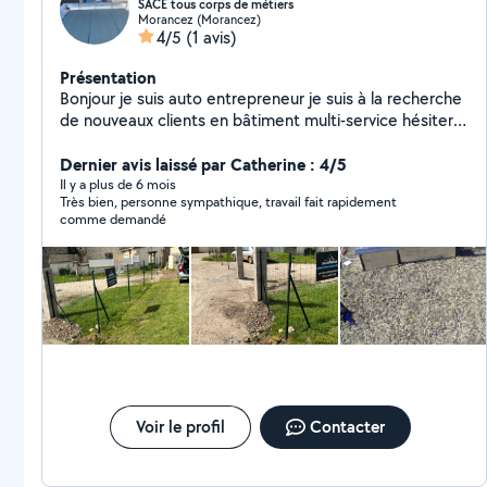
SACE tous corps de métiers
Morancez (Morancez)
4/5
(1 avis)
Présentation
Bonjour je suis auto entrepreneur je suis à la recherche
de nouveaux clients en bâtiment multi-service hésiter
pas à me contacter je réponds rapidement
cordialement
Dernier avis laissé par Catherine : 4/5
Il y a plus de 6 mois
Très bien, personne sympathique, travail fait rapidement
comme demandé
Voir le profil
Contacter