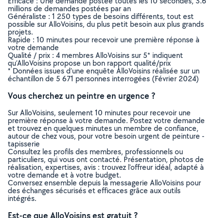
Efficace : Une demande postée toutes les 10 secondes, 3.6
millions de demandes postées par an
Généraliste : 1 250 types de besoins différents, tout est
possible sur AlloVoisins, du plus petit besoin aux plus grands
projets.
Rapide : 10 minutes pour recevoir une première réponse à
votre demande
Qualité / prix : 4 membres AlloVoisins sur 5* indiquent
qu’AlloVoisins propose un bon rapport qualité/prix
* Données issues d’une enquête AlloVoisins réalisée sur un
échantillon de 5 671 personnes interrogées (Février 2024)
Vous cherchez un peintre en urgence ?
Sur AlloVoisins, seulement 10 minutes pour recevoir une
première réponse à votre demande. Postez votre demande
et trouvez en quelques minutes un membre de confiance,
autour de chez vous, pour votre besoin urgent de peinture -
tapisserie
Consultez les profils des membres, professionnels ou
particuliers, qui vous ont contacté. Présentation, photos de
réalisation, expertises, avis : trouvez l'offreur idéal, adapté à
votre demande et à votre budget.
Conversez ensemble depuis la messagerie AlloVoisins pour
des échanges sécurisés et efficaces grâce aux outils
intégrés.
Est-ce que AlloVoisins est gratuit ?