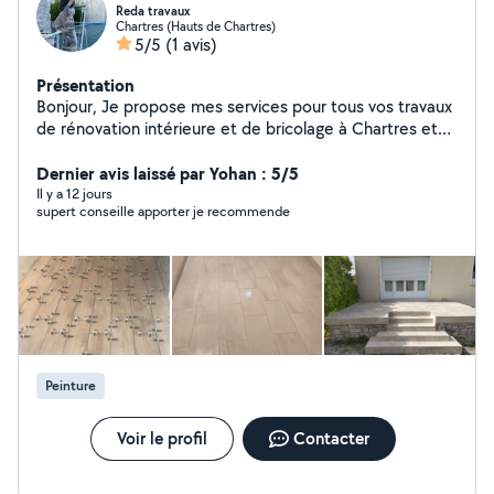
Reda travaux
Chartres (Hauts de Chartres)
5/5
(1 avis)
Présentation
Bonjour, Je propose mes services pour tous vos travaux
de rénovation intérieure et de bricolage à Chartres et
ses alentours. Placo et cloisons Enduit Peinture
intérieure Isolation Pose de carrelage Montage de
Dernier avis laissé par Yohan : 5/5
meubles Pose d'étagères et tringles Petites réparations
Il y a 12 jours
supert conseille apporter je recommende
et entretien Travaux de finition Sérieux, ponctuel et
soigneux, je réalise un travail propre avec le souci du
détail. Je peux me déplacer sur Chartres et les
communes voisines. N'hésitez pas à me contacter pour
discuter de votre projet et obtenir un devis. À bientôt !
Peinture
Voir le profil
Contacter