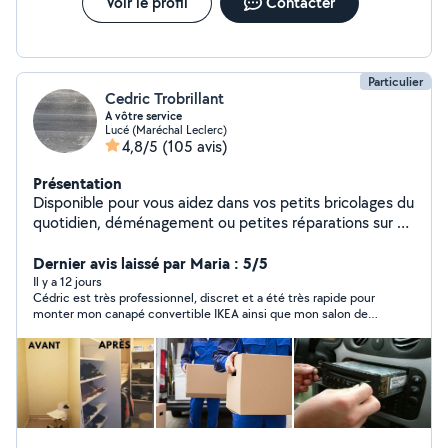
Voir le profil
Contacter
Particulier
Cedric Trobrillant
A vôtre service
Lucé (Maréchal Leclerc)
4,8/5
(105 avis)
Présentation
Disponible pour vous aidez dans vos petits bricolages du
quotidien, déménagement ou petites réparations sur un
véhicule ect.. Je suis une personne très manuel et
pointilleuse.
Dernier avis laissé par Maria : 5/5
Il y a 12 jours
Cédric est très professionnel, discret et a été très rapide pour
monter mon canapé convertible IKEA ainsi que mon salon de
jardin. Je referai appel à lui en cas de besoin