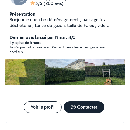
5/5
(280 avis)
Présentation
Bonjour je cherche déménagement , passage à la
déchèterie , tonte de gazon, taille de haies , vide
maison et gros nettoyage etc... libre dans l après midi...
Dernier avis laissé par Nina : 4/5
n hésiter pas.. et accepte les cesu .
Il y a plus de 6 mois
Je n’ai pas fait affaire avec Pascal J. mais les échanges étaient
cordiaux
Voir le profil
Contacter