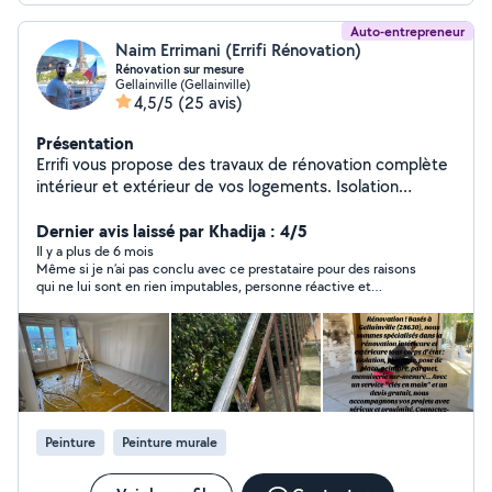
Auto-entrepreneur
Naim Errimani (Errifi Rénovation)
Rénovation sur mesure
Gellainville (Gellainville)
4,5/5
(25 avis)
Présentation
Errifi vous propose des travaux de rénovation complète
intérieur et extérieur de vos logements. Isolation
comble, murs et sous sols Ossature métallique et pose
de plaque de plâtre Création de mezzanine
Dernier avis laissé par Khadija : 4/5
Aménagement intérieur et extérieur Travaux de finition
Il y a plus de 6 mois
Même si je n’ai pas conclu avec ce prestataire pour des raisons
Peinture Parquet et revêtement de sol Bardage sur
qui ne lui sont en rien imputables, personne réactive et
façade extérieur ou intérieur Plomberie SDB Demandez
cordiale. Peut-être une autre fois.
votre devis gratuit
Peinture
Peinture murale