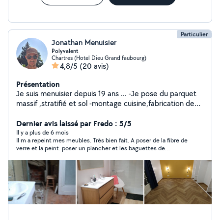
Particulier
Jonathan Menuisier
Polyvalent
Chartres (Hotel Dieu Grand faubourg)
4,8/5
(20 avis)
Présentation
Je suis menuisier depuis 19 ans ... -Je pose du parquet
massif ,stratifié et sol -montage cuisine,fabrication de
dressing ,montage de meubles - découpe de planche et
diverses demandes concernant la menuiserie -je
Dernier avis laissé par Fredo : 5/5
débouche les canalisations des toilettes ,évier et
Il y a plus de 6 mois
Il m a repeint mes meubles. Très bien fait. A poser de la fibre de
baignoire . -peinture ,pose faïence ,sol ,placo,isolation ,
verre et la peint. poser un plancher et les baguettes de
tonte de pelouse etc ... -location de DIABLE,
finitions. Très bon travail et de très bons conseils. Je le
ASPIRATEUR INJECTEUR EXTRACTEUR
recommande.