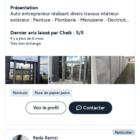
Présentation
Auto entrepreneur réalisant divers travaux intérieur-
extérieur : Peinture - Plomberie - Menuiserie - Electricité
- Petite maçonnerie - Montage et rénovation de
mobilier- Travaux divers de jardinage - remise en
Dernier avis laissé par Cheik : 5/5
peinture de portails, volets et clôtures. Devis gratuit
Il y a plus de 6 mois
Très bon échange
Peinture
Pose de papier peint
Voir le profil
Contacter
Particulier
Reda Ramzi