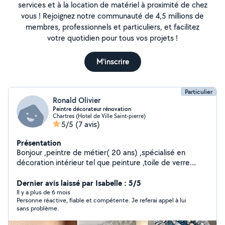
services et à la location de matériel à proximité de chez
vous ! Rejoignez notre communauté de 4,5 millions de
membres, professionnels et particuliers, et facilitez
votre quotidien pour tous vos projets !
M'inscrire
Particulier
Ronald Olivier
Peintre décorateur rénovation
Chartres (Hotel de Ville Saint-pierre)
5/5
(7 avis)
Présentation
Bonjour ,peintre de métier( 20 ans) ,spécialisé en
décoration intérieur tel que peinture ,toile de verre
,papier peint ou poster geant,covering ,ou même
reloockage de meuble en bois ,je peux poser du sol
Dernier avis laissé par Isabelle : 5/5
parquet,sol pvc ,dalle etc... pour plus d information sur
Il y a plus de 6 mois
Personne réactive, fiable et compétente. Je referai appel à lui
vos projet contacter moi ,bonne journée.
sans problème.