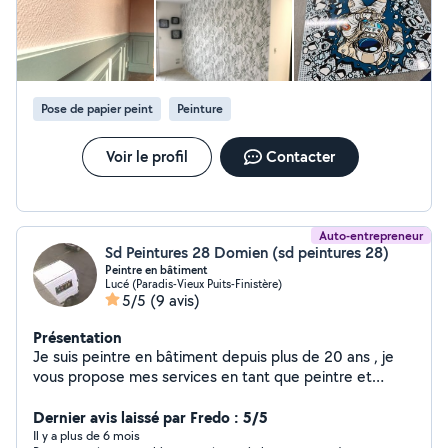
Pose de papier peint
Peinture
Voir le profil
Contacter
Auto-entrepreneur
Sd Peintures 28 Domien (sd peintures 28)
Peintre en bâtiment
Lucé (Paradis-Vieux Puits-Finistère)
5/5
(9 avis)
Présentation
Je suis peintre en bâtiment depuis plus de 20 ans , je
vous propose mes services en tant que peintre et
divers travaux : Pose de placo Bande Pose de parquet
flottant Pose de cuisine équipée Faïence Plomberie
Dernier avis laissé par Fredo : 5/5
Contactez moi pour plus informations si besoin .
Il y a plus de 6 mois