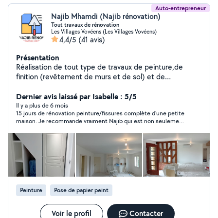
Auto-entrepreneur
Najib Mhamdi (Najib rénovation)
Tout travaux de rénovation
Les Villages Vovéens (Les Villages Vovéens)
4,4/5
(41 avis)
Présentation
Réalisation de tout type de travaux de peinture,de
finition (revêtement de murs et de sol) et de
plomberie. Et montage de cuisine et de meuble.
Dernier avis laissé par Isabelle : 5/5
Il y a plus de 6 mois
15 jours de rénovation peinture/fissures complète d'une petite
maison. Je recommande vraiment Najib qui est non seulement
sympathique mais en plus travail très bien et est très fiable sur
le délais. Merci Najib!
Peinture
Pose de papier peint
Voir le profil
Contacter