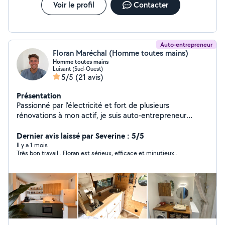
Voir le profil
Contacter
Auto-entrepreneur
Floran Maréchal (Homme toutes mains)
Homme toutes mains
Luisant (Sud-Ouest)
5/5
(21 avis)
Présentation
Passionné par l'électricité et fort de plusieurs
rénovations à mon actif, je suis auto-entrepreneur
spécialisé dans les travaux électriques. J'aime trouver
des solutions pratiques et soignées pour vos
Dernier avis laissé par Severine : 5/5
installations, que ce soit une mise aux normes, une mise
Il y a 1 mois
Très bon travail . Floran est sérieux, efficace et minutieux .
en sécurité, un éclairage à moderniser ou une nouvelle
prise à poser ! Équipé d'un camion et de tous les outils
qu'il faut, j'interviens rapidement et toujours avec bonne
humeur. Sérieux, réactif et à l'écoute, je fais de votre
satisfaction ma priorité.