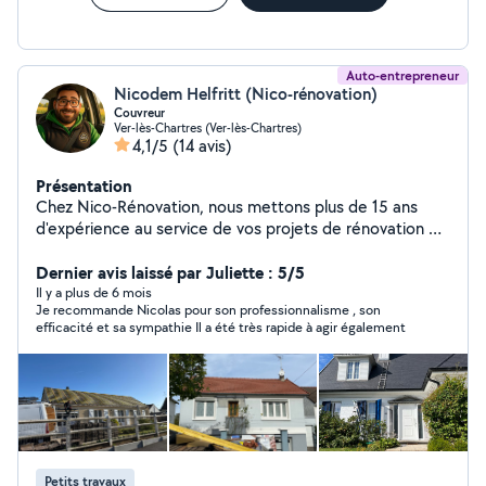
Auto-entrepreneur
Nicodem Helfritt (Nico-rénovation)
Couvreur
Ver-lès-Chartres (Ver-lès-Chartres)
4,1/5
(14 avis)
Présentation
Chez Nico-Rénovation, nous mettons plus de 15 ans
d'expérience au service de vos projets de rénovation et
d'entretien extérieur. Spécialisés dans la couverture, la
mise en peinture, le ravalement, et le nettoyage sans
Dernier avis laissé par Juliette : 5/5
haute pression, nous allions savoir-faire et respect des
Il y a plus de 6 mois
Je recommande Nicolas pour son professionnalisme , son
matériaux. Nos prestations incluent Rénovation et
efficacité et sa sympathie Il a été très rapide à agir également
entretien de toiture : Pose, réparation, traitement et
démoussage Peinture et ravalement : Finitions
professionnelles pour murs et façade Nettoyage doux
de façades et terrasses : Techniques à basse pression
et produits adaptés, sans risque pour vos surfaces.
Avec des méthodes innovantes et des produits
respectueux de l'environnement, nous vous garantissons
Petits travaux