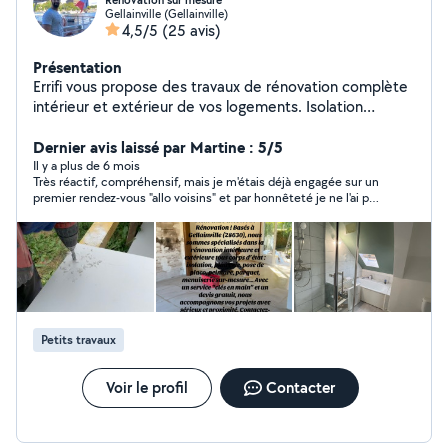
Rénovation sur mesure
Gellainville (Gellainville)
4,5/5
(25 avis)
Présentation
Errifi vous propose des travaux de rénovation complète
intérieur et extérieur de vos logements. Isolation
comble, murs et sous sols Ossature métallique et pose
de plaque de plâtre Création de mezzanine
Dernier avis laissé par Martine : 5/5
Aménagement intérieur et extérieur Travaux de finition
Il y a plus de 6 mois
Très réactif, compréhensif, mais je m'étais déjà engagée sur un
Peinture Parquet et revêtement de sol Bardage sur
premier rendez-vous "allo voisins" et par honnêteté je ne l'ai pas
façade extérieur ou intérieur Plomberie SDB Demandez
fait se déranger pour rien.
votre devis gratuit
Petits travaux
Voir le profil
Contacter