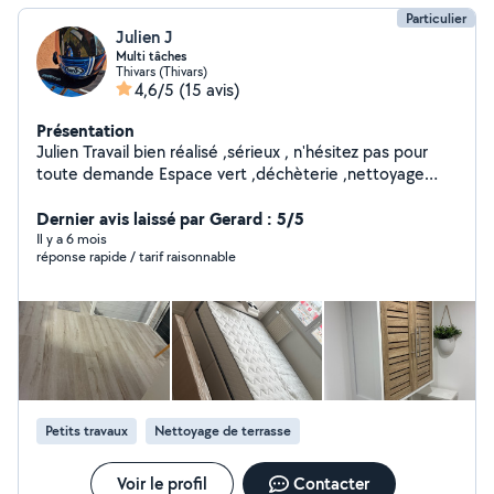
Particulier
Julien J
Multi tâches
Thivars (Thivars)
4,6/5
(15 avis)
Présentation
Julien Travail bien réalisé ,sérieux , n'hésitez pas pour
toute demande Espace vert ,déchèterie ,nettoyage
karcher façade terrasse , montage meuble , pose
parquet ou autre aide A votre service !!
Dernier avis laissé par Gerard : 5/5
Il y a 6 mois
réponse rapide / tarif raisonnable
Petits travaux
Nettoyage de terrasse
Voir le profil
Contacter