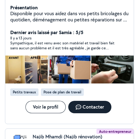
Présentation
Disponible pour vous aidez dans vos petits bricolages du
quotidien, déménagement ou petites réparations sur un
véhicule ect.. Je suis une personne très manuel et
pointilleuse.
Dernier avis laissé par Samia : 5/5
Il y a 13 jours
Sympathique, il est venu avec son matériel et travail bien fait
sans aucun problème et il est très agréable , je garde ce
contact pour les prochains besoins
Petits travaux
Pose de plan de travail
Voir le profil
Contacter
Auto-entrepreneur
Najib Mhamdi (Najib rénovation)