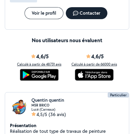
un travail soigné, durable et sur mesure. Faites
confiance à Nico-Rénovation pour embellir et protéger
votre habitat. Contactez-nous dès maintenant pour un
Voir le profil
Contacter
devis gratuit !
Nos utilisateurs nous évaluent
4,6/5
4,6/5
Calculé à partir de 48731 avis
Calculé à partir de 66000 avis
Particulier
Quentin quentin
MSR BRICO
Lucé (Carreaux)
4,5/5
(36 avis)
Présentation
Réalisation de tout type de travaux de peinture