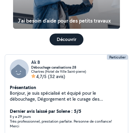
J'ai besoin d'aide pour des petits travaux
Découvrir
Particulier
Ak B
Débouchage canalisations 28
Chartres (Hotel de Ville Saint-pierre)
4,7/5
(32 avis)
Présentation
Bonjour, je suis spécialisé et équipé pour le
débouchage, Dégorgement et le curage des
canalisations intérieur et extérieur de maisons ou
appartements sur chartres et le département d'Eure et
Dernier avis laissé par Solene : 5/5
loir. Débouchage éviers, lavabos, baignoires, douches,
Il y a 29 jours
Très professionnel, prestation parfaite. Personne de confiance!
WC et tout autres canalisations intérieurs et extérieurs.
Merci
Passage de camera dans les canalisations ... A bientot