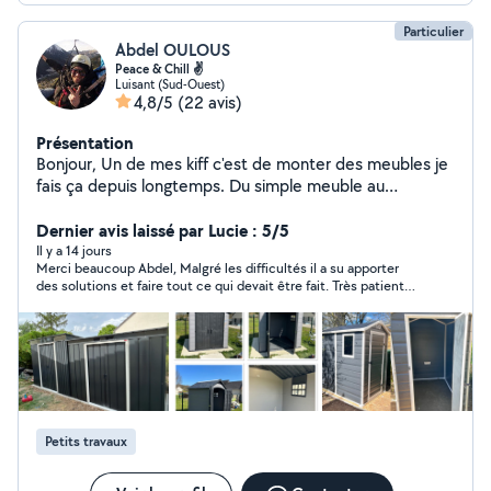
Particulier
Abdel OULOUS
Peace & Chill ✌
Luisant (Sud-Ouest)
4,8/5
(22 avis)
Présentation
Bonjour, Un de mes kiff c'est de monter des meubles je
fais ça depuis longtemps. Du simple meuble au
montage de meubles de cuisine aucun souci :-). Il y a
d'autres domaines dans lesquels je peux répondre à vos
Dernier avis laissé par Lucie : 5/5
attentes je vous laisse les découvrir via mon profil.
Il y a 14 jours
Merci beaucoup Abdel, Malgré les difficultés il a su apporter
des solutions et faire tout ce qui devait être fait. Très patient
et compréhensif. Encore merci 🙏🏾
Petits travaux