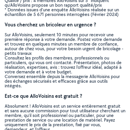
Qualité / prix : 4 membres AlloVoisins sur 5* indiquent
qu’AlloVoisins propose un bon rapport qualité/prix
* Données issues d’une enquête AlloVoisins réalisée sur un
échantillon de 5 671 personnes interrogées (Février 2024)
Vous cherchez un bricoleur en urgence ?
Sur AlloVoisins, seulement 10 minutes pour recevoir une
première réponse à votre demande. Postez votre demande
et trouvez en quelques minutes un membre de confiance,
autour de chez vous, pour votre besoin urgent de bricolage -
petits travaux
Consultez les profils des membres, professionnels ou
particuliers, qui vous ont contacté. Présentation, photos de
réalisation, expertises, avis : trouvez l'offreur idéal, adapté à
votre demande et à votre budget.
Conversez ensemble depuis la messagerie AlloVoisins pour
des échanges sécurisés et efficaces grâce aux outils
intégrés.
Est-ce que AlloVoisins est gratuit ?
Absolument ! AlloVoisins est un service entièrement gratuit
et sans aucune commission pour tout utilisateur cherchant un
membre, qu’il soit professionnel ou particulier, pour une
prestation de service ou une location de matériel. Payez
uniquement le prix de la prestation, fixé par vous,
demandeur, et l’offreur.