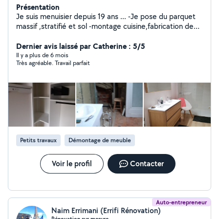
Présentation
Je suis menuisier depuis 19 ans ... -Je pose du parquet
massif ,stratifié et sol -montage cuisine,fabrication de
dressing ,montage de meubles - découpe de planche et
diverses demandes concernant la menuiserie -je
Dernier avis laissé par Catherine : 5/5
débouche les canalisations des toilettes ,évier et
Il y a plus de 6 mois
Très agréable. Travail parfait
baignoire . -peinture ,pose faïence ,sol ,placo,isolation ,
tonte de pelouse etc ... -location de DIABLE,
ASPIRATEUR INJECTEUR EXTRACTEUR
Petits travaux
Démontage de meuble
Voir le profil
Contacter
Auto-entrepreneur
Naim Errimani (Errifi Rénovation)