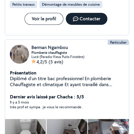
Petits travaux
Démontage de meubles de cuisine
Voir le profil
Contacter
Particulier
Berman Ngambou
Plomberie chauffagiste
Lucé (Paradis-Vieux Puits-Finistère)
4,2/5
(5 avis)
Présentation
Diplômé d'un titre bac professionnel En plomberie
Chauffagiste et climatique Et ayant travaillé dans
quelques boîtes Je propose mes services d'installation
de chauffage, plomberie ,sanitaire et quelques bricolage
Dernier avis laissé par Chacha : 5/5
comme montage de meuble...
Il y a 5 mois
très prof et sympa . je vous le recommande .