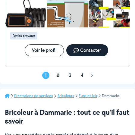
Petits travaux
Voir le profil
Contacter
1
2
3
4
Page
suivante
Prestations de services
Bricoleurs
Eure-et-loir
Dammarie
Bricoleur à Dammarie : tout ce qu’il faut
savoir
Vous ne possédez pas le matériel adapté à la pose d’un