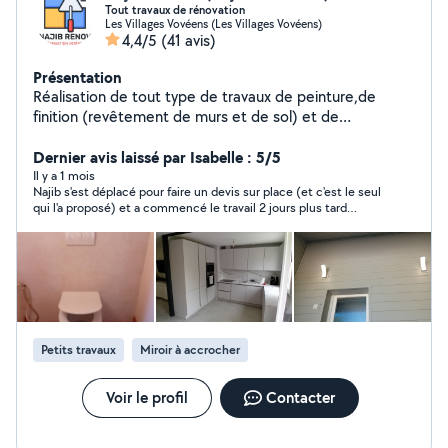
Tout travaux de rénovation
Les Villages Vovéens (Les Villages Vovéens)
4,4/5
(41 avis)
Présentation
Réalisation de tout type de travaux de peinture,de
finition (revêtement de murs et de sol) et de
plomberie. Et montage de cuisine et de meuble.
Dernier avis laissé par Isabelle : 5/5
Il y a 1 mois
Najib s'est déplacé pour faire un devis sur place (et c'est le seul
qui l'a proposé) et a commencé le travail 2 jours plus tard
comme prévu. Il a fait un travail propre, rapide. Il est revenu
pour le suivi et vérifié que tout était ok. Je recommande
fortement
Petits travaux
Miroir à accrocher
Voir le profil
Contacter