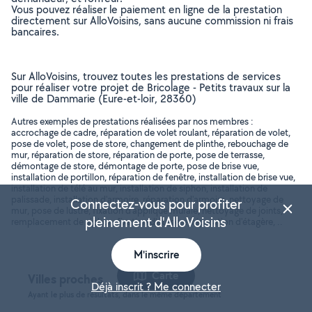
Vous pouvez réaliser le paiement en ligne de la prestation
directement sur AlloVoisins, sans aucune commission ni frais
bancaires.
Sur AlloVoisins, trouvez toutes les prestations de services
pour réaliser votre projet de Bricolage - Petits travaux sur la
ville de Dammarie (Eure-et-loir, 28360)
Autres exemples de prestations réalisées par nos membres :
accrochage de cadre, réparation de volet roulant, réparation de volet,
pose de volet, pose de store, changement de plinthe, rebouchage de
mur, réparation de store, réparation de porte, pose de terrasse,
démontage de store, démontage de porte, pose de brise vue,
installation de portillon, réparation de fenêtre, installation de brise vue,
installation de télé au mur, installation de siphon, installation de
palissade, installation d'armoire, réparation d'armoire, nettoyage de
Connectez-vous pour profiter
mur, pose de lustre, fixation d'applique murale, nettoyage de joints,
pleinement d'AlloVoisins
remplacement de siphon, fixation d'étagère, réparation d'étagère, ..
M'inscrire
Carte
Villes proches
Déjà inscrit ? Me connecter
Ayant le plus de résultats, dans le même département