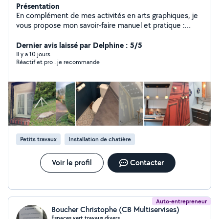
Présentation
En complément de mes activités en arts graphiques, je
vous propose mon savoir-faire manuel et pratique :
Petits travaux intérieur/extérieur : peinture, carrelage,
tapisserie, maçonnerie, etc. Rénovation, pose
Dernier avis laissé par Delphine : 5/5
revêtement sol, etc. Réparation, remise en état,
Il y a 10 jours
Réactif et pro . je recommande
installation petits appareils (luminaires, appliques,
étagères...). Montage et installation de petit mobilier.
Entretien jardin (manuel). Aide complémentaire à tous
types de travaux.
Petits travaux
Installation de chatière
Voir le profil
Contacter
Auto-entrepreneur
Boucher Christophe (CB Multiservises)
Espaces vert travaux divers