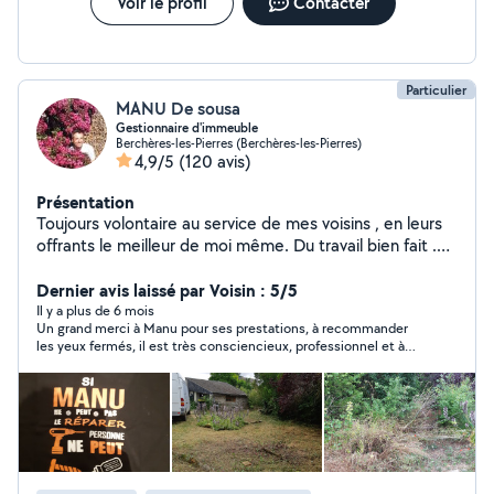
Voir le profil
Contacter
Particulier
MANU De sousa
Gestionnaire d'immeuble
Berchères-les-Pierres (Berchères-les-Pierres)
4,9/5
(120 avis)
Présentation
Toujours volontaire au service de mes voisins , en leurs
offrants le meilleur de moi même. Du travail bien fait .
Batiment second oeuvre et espace vert .
Cordialement.A bientôt.
Dernier avis laissé par Voisin : 5/5
Il y a plus de 6 mois
Un grand merci à Manu pour ses prestations, à recommander
les yeux fermés, il est très consciencieux, professionnel et à
une solution à chaque problème, toujours ponctuel et très
sympathique, à garder précieusement dans son carnet
d’adresses