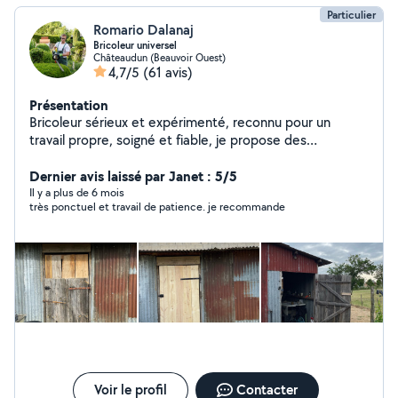
Particulier
Romario Dalanaj
Bricoleur universel
Châteaudun (Beauvoir Ouest)
4,7/5
(61 avis)
Présentation
Bricoleur sérieux et expérimenté, reconnu pour un
travail propre, soigné et fiable, je propose des
prestations complètes en bricolage, entretien et
aménagement intérieur / extérieur. Paysagiste &
Dernier avis laissé par Janet : 5/5
jardinage complet : tonte, débroussaillage, taille,
Il y a plus de 6 mois
très ponctuel et travail de patience. je recommande
nettoyage, création de gazon et potager Pose de
clôtures, portails, terrasses et abris de jardin Travaux en
bois et aménagement extérieur Pose de carrelage,
parquet, moquette et lino Peinture intérieure /
extérieure et rénovation Nettoyage haute pression
professionnel (terrasses, murs, façades, allées)
Nettoyage de toitures et traitement anti-mousse
Montage de meubles et cuisines, petits travaux de
plomberie Je travaille avec sérieux, efficacité et souci
du détail. Je m'adapte à chaque projet pour garantir un
résultat durable et de qualité. Déplacement possible
Voir le profil
Contacter