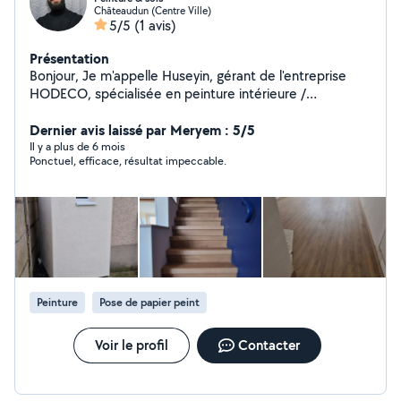
Châteaudun (Centre Ville)
5/5
(1 avis)
Présentation
Bonjour, Je m'appelle Huseyin, gérant de l'entreprise
HODECO, spécialisée en peinture intérieure /
extérieure et ravalement de façade. Passionné par mon
métier, je mets un point d'honneur à réaliser un travail
Dernier avis laissé par Meryem : 5/5
soigné, propre et durable. Ce que je propose : Peinture
Il y a plus de 6 mois
Ponctuel, efficace, résultat impeccable.
intérieure et extérieure Pose de revêtements muraux et
sols Ravalement de façade Je suis basé dans l'Eure et
Loir et me déplace rapidement pour vos projets. Je me
déplace aussi en Île-de-France. N'hésitez pas à me
contacter pour un devis gratuit et des conseils
personnalisés.
Peinture
Pose de papier peint
Voir le profil
Contacter