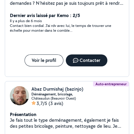
demandes ? N'hésitez pas je suis toujours prêt à rendre
service et à pas trop chère car tout le monde vie dans
le même monde. Bonne journée espérant vous être
Dernier avis laissé par Kemo : 2/5
utile
Il y a plus de 6 mois
Contact bien cordial. J'ai rdv avec lui, le temps de trouver une
échelle pour monter dans le comble...
Voir le profil
Contacter
Auto-entrepreneur
Abaz Durmishaj (bazinjo)
Déménagement, bricolage,
Châteaudun (Beauvoir Ouest)
3,7/5
(3 avis)
Présentation
Je fais tout le type deménagement, également je fais
des petites bricolage, peinture, nettoyage de lieu. Je
débarrasse maison ect.