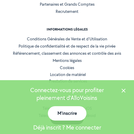
Partenaires et Grands Comptes
Recrutement
INFORMATIONS LÉGALES
Conditions Générales de Vente et d'Utilisation
Politique de confidentialité et de respect de la vie privée
Référencement, classement des annonces et contrôle des avis
Mentions légales
Cookies
Location de matériel
Prestation de services
Connectez-vous pour profiter
pleinement d'AlloVoisins
NOS APPLICATIONS
Télécharger l’application iOS
M'inscrire
Télécharger l’application Android
Carte
Déjà inscrit ? Me connecter