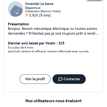
Gwendal Le berre
Dépann'tout
Châteaudun (Beauvoir Ouest)
3,8/5
(9 avis)
Présentation
Bonjour. Besoin mécanique électrique ou toutes autres
demandes ? N'hésitez pas je suis toujours prêt à rendre
service et à pas trop chère car tout le monde vie dans
le même monde. Bonne journée espérant vous être
Dernier avis laissé par Voisin : 5/5
utile
Il y a plus de 6 mois
ponctuel, sérieux et efficace. mission effectuée avec succès.
Voir le profil
Contacter
Nos utilisateurs nous évaluent