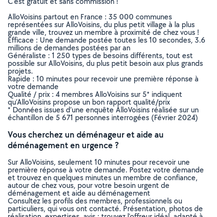
C’est gratuit et sans commission !
AlloVoisins partout en France : 35 000 communes
représentées sur AlloVoisins, du plus petit village à la plus
grande ville, trouvez un membre à proximité de chez vous !
Efficace : Une demande postée toutes les 10 secondes, 3.6
millions de demandes postées par an
Généraliste : 1 250 types de besoins différents, tout est
possible sur AlloVoisins, du plus petit besoin aux plus grands
projets.
Rapide : 10 minutes pour recevoir une première réponse à
votre demande
Qualité / prix : 4 membres AlloVoisins sur 5* indiquent
qu’AlloVoisins propose un bon rapport qualité/prix
* Données issues d’une enquête AlloVoisins réalisée sur un
échantillon de 5 671 personnes interrogées (Février 2024)
Vous cherchez un déménageur et aide au
déménagement en urgence ?
Sur AlloVoisins, seulement 10 minutes pour recevoir une
première réponse à votre demande. Postez votre demande
et trouvez en quelques minutes un membre de confiance,
autour de chez vous, pour votre besoin urgent de
déménagement et aide au déménagement
Consultez les profils des membres, professionnels ou
particuliers, qui vous ont contacté. Présentation, photos de
réalisation, expertises, avis : trouvez l'offreur idéal, adapté à