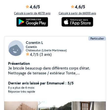
4,6/5
4,6/5
Calculé à partir de 48731 avis
Calculé à partir de 66000 avis
Particulier
Corentin L
Corentin
Châteaudun (Liberte Martineaux)
4,7/5
(3 avis)
Présentation
Je bricole beaucoup dans différents corps d'état.
Nettoyage de terrasse / extérieur Tonte,
débroussailleuse, jardin Travaux électriques Montage de
meubles Montage de cuisine Pose de sol Bricolage
Dernier avis laissé par Emmanuel : 5/5
divers J'ai le matériel nécessaire.
Il y a plus de 6 mois
Réponse très rapide