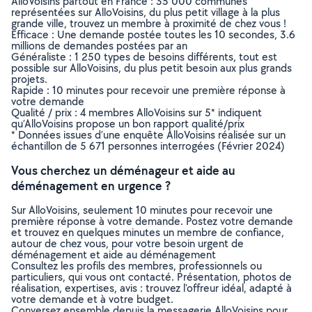
AlloVoisins partout en France : 35 000 communes
représentées sur AlloVoisins, du plus petit village à la plus
grande ville, trouvez un membre à proximité de chez vous !
Efficace : Une demande postée toutes les 10 secondes, 3.6
millions de demandes postées par an
Généraliste : 1 250 types de besoins différents, tout est
possible sur AlloVoisins, du plus petit besoin aux plus grands
projets.
Rapide : 10 minutes pour recevoir une première réponse à
votre demande
Qualité / prix : 4 membres AlloVoisins sur 5* indiquent
qu’AlloVoisins propose un bon rapport qualité/prix
* Données issues d’une enquête AlloVoisins réalisée sur un
échantillon de 5 671 personnes interrogées (Février 2024)
Vous cherchez un déménageur et aide au
déménagement en urgence ?
Sur AlloVoisins, seulement 10 minutes pour recevoir une
première réponse à votre demande. Postez votre demande
et trouvez en quelques minutes un membre de confiance,
autour de chez vous, pour votre besoin urgent de
déménagement et aide au déménagement
Consultez les profils des membres, professionnels ou
particuliers, qui vous ont contacté. Présentation, photos de
réalisation, expertises, avis : trouvez l'offreur idéal, adapté à
votre demande et à votre budget.
Conversez ensemble depuis la messagerie AlloVoisins pour