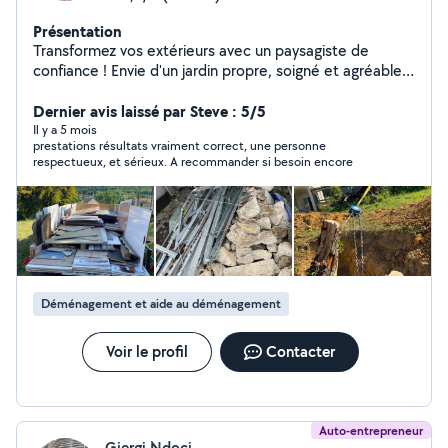
Présentation
Transformez vos extérieurs avec un paysagiste de
confiance ! Envie d'un jardin propre, soigné et agréable
toute l'année ? Je mets mon savoir-faire à votre service
pour valoriser vos espaces extérieurs. Mes prestations :
Dernier avis laissé par Steve : 5/5
Entretien complet de jardin (tonte, taille,
Il y a 5 mois
prestations résultats vraiment correct, une personne
débroussaillage, remise en état) Aménagement
respectueux, et sérieux. A recommander si besoin encore
extérieur sur mesure Évacuation rapide des déchets
verts et encombrants Débarras (maison, cave, grenier)
Aide au déménagement Location de matériel Travail
sérieux, rapide et soigné Intervention efficace, même
pour les gros chantiers Disponible rapidement dans
votre secteur Contactez-moi dès maintenant pour un
devis gratuit !
Déménagement et aide au déménagement
Voir le profil
Contacter
Auto-entrepreneur
Gjergj Ndoci