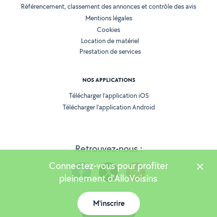
Référencement, classement des annonces et contrôle des avis
Mentions légales
Cookies
Location de matériel
Prestation de services
NOS APPLICATIONS
Télécharger l’application iOS
Télécharger l’application Android
Retrouvez-nous :
Connectez-vous pour profiter
pleinement d'AlloVoisins
M'inscrire
Version 25.5.3
Carte