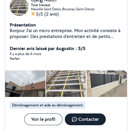
Tout travaux
Neuville Saint Denis (Rouvray-Saint-Denis)
5/5
(2 avis)
Présentation
Bonjour J'ai un micro entreprise. Mon activité consiste à
proposer: Des prestations d'entretien et de petits
travaux de bricolage, le débarrass de logement/ vide
maison, l'enlèvement de déchets et jardinier
Dernier avis laissé par Augustin : 5/5
paysagiste.Merci cordialement Monsieur Ndoci.
Il y a plus de 6 mois
Parfait
Déménagement et aide au déménagement
Voir le profil
Contacter