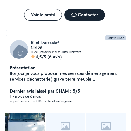
Voir le profil
Contacter
Particulier
Bilel Loussaief
Bilel 28
Lucé (Paradis-Vieux Puits-Finistère)
4,5/5
(6 avis)
Présentation
Bonjour je vous propose mes services déménagement
services déchetterie( grave terre meuble
électroménager) et tout le service petit travaux(
peinture placo montage des meubles )
Dernier avis laissé par CHAM : 5/5
Il y a plus de 6 mois
super personne à l'écoute et arrangeant