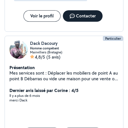
Voir le profil
Contacter
Particulier
Dack Dacoury
Homme compétent
Mainvilliers (Bretagne)
4,8/5
(5 avis)
Présentation
Mes services sont : Déplacer les mobiliers de point A au
point B Débarras ou vide une maison pour une vente ou
pour un départ dans une maison de retraite, cave ,
garage, grenier, etc Courses Express ou course normale
Dernier avis laissé par Corine : 4/5
Retrait d'une marchandise suite à un achat tels que chez
Il y a plus de 6 mois
merci Dack
But , Conforama, Le Roy Merlin, Brico dépôt Etc ...
N'hésitez a me joindre 7 jours sur 7 Au : 6 - 22 - 04-48
-38 pour plus des renseignements. Nb : je pourrai venir
avec un ami