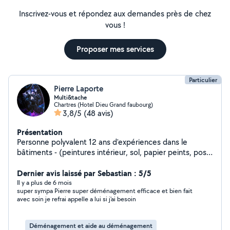
Inscrivez-vous et répondez aux demandes près de chez
vous !
Proposer mes services
Particulier
Pierre Laporte
Multi&tache
Chartres (Hotel Dieu Grand faubourg)
3,8/5
(48 avis)
Présentation
Personne polyvalent 12 ans d'expériences dans le
bâtiments - (peintures intérieur, sol, papier peints, pose
de sol carrelages parquer ) électricité - plomberie -
transformation de pièces Déménagement-
Dernier avis laissé par Sebastian : 5/5
Terrassement-jardinages - plaquiste et j'en passe.
Il y a plus de 6 mois
super sympa Pierre super déménagement efficace et bien fait
Possibilité de ce déplacer Respectueux honnête
avec soin je refrai appelle a lui si j'ai besoin
bienveillant . Je suis ici pour réaliser tout type de tâches
différents Pour réaliser avec succès vos attentes .
Hésitez pas à venir en privée pour toute questions
Déménagement et aide au déménagement