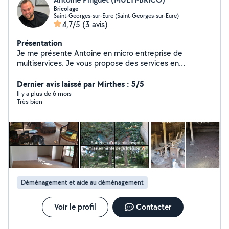
Bricolage
Saint-Georges-sur-Eure (Saint-Georges-sur-Eure)
4,7/5
(3 avis)
Présentation
Je me présente Antoine en micro entreprise de
multiservices. Je vous propose des services en
Bricolage, Espaces verts, Débarras. Je travaille en
service a la personne ( SAP) déduction fiscale 50%.
Dernier avis laissé par Mirthes : 5/5
N'hésitez pas à me contacter.
Il y a plus de 6 mois
Très bien
Déménagement et aide au déménagement
Voir le profil
Contacter