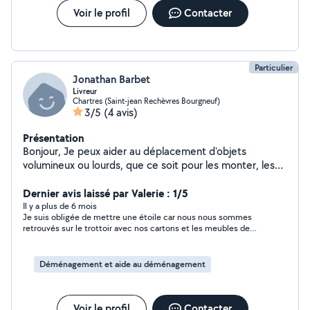
Voir le profil
Contacter
Particulier
Jonathan Barbet
Livreur
Chartres (Saint-jean Rechèvres Bourgneuf)
3/5
(4 avis)
Présentation
Bonjour, Je peux aider au déplacement d'objets
volumineux ou lourds, que ce soit pour les monter, les
descendre, les porter ou les installer dans un logement.
Exemples d'objets que je peux manipuler : frigos, lave-
Dernier avis laissé par Valerie : 1/5
linge, sèche-linge canapés, lits, matelas, meubles
Il y a plus de 6 mois
Je suis obligée de mettre une étoile car nous nous sommes
cartons, petits encombrants, divers objets du quotidien
retrouvés sur le trottoir avec nos cartons et les meubles de
Je peux également venir récupérer des objets dont
mon père sous une pluie battante - il nous a informé toute
vous souhaitez vous séparer : meubles, électroménager,
dernière minute d’un problème grave avec son chauffeur…
bric-à-brac, etc.
malchance pour nous , mais j’imagine compliqué pour lui aussi
Déménagement et aide au déménagement
…
Voir le profil
Contacter