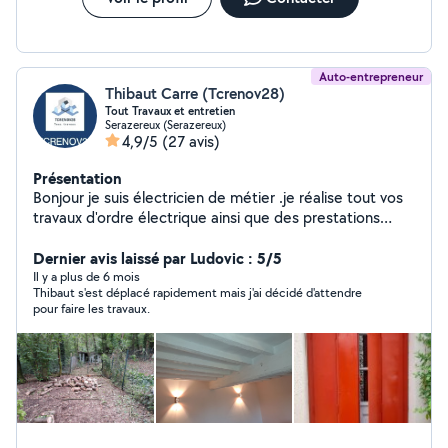
Auto-entrepreneur
Thibaut Carre (Tcrenov28)
Tout Travaux et entretien
Serazereux (Serazereux)
4,9/5
(27 avis)
Présentation
Bonjour je suis électricien de métier .je réalise tout vos
travaux d'ordre électrique ainsi que des prestations
caméra thermique électrique et isolation. Tout Travaux
de plomberies sauf cuivre... Faïence, carrelage......
Dernier avis laissé par Ludovic : 5/5
Isolation,placo, peinture ,travaux maçonnerie... Pose de
Il y a plus de 6 mois
Thibaut s'est déplacé rapidement mais j'ai décidé d'attendre
cuisine et de salle de bains Aménagement extérieur
pour faire les travaux.
jardinage,peinture .... Soudure réparation et création....
23 ans d'expérience Assurance décennal et RC pro
CESU accepté