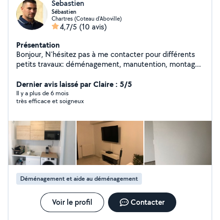
Sebastien
Sébastien
Chartres (Coteau d'Aboville)
4,7/5
(10 avis)
Présentation
Bonjour, N'hésitez pas à me contacter pour différents
petits travaux: déménagement, manutention, montage
ou démontage, petites réparations à la maison, tonte
de pelouse, petites réparation carrosserie bref si je
Dernier avis laissé par Claire : 5/5
peux vous aider dans multiples domaines ce sera avec
Il y a plus de 6 mois
très efficace et soigneux
plaisir, et si je ne maîtrise pas, je ne m'engage pas.
Déménagement et aide au déménagement
Voir le profil
Contacter