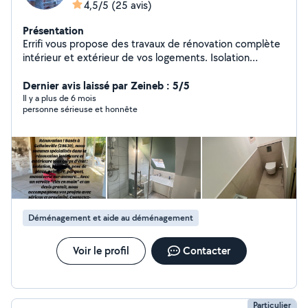
4,5/5
(25 avis)
Présentation
Errifi vous propose des travaux de rénovation complète
intérieur et extérieur de vos logements. Isolation
comble, murs et sous sols Ossature métallique et pose
de plaque de plâtre Création de mezzanine
Dernier avis laissé par Zeineb : 5/5
Aménagement intérieur et extérieur Travaux de finition
Il y a plus de 6 mois
personne sérieuse et honnête
Peinture Parquet et revêtement de sol Bardage sur
façade extérieur ou intérieur Plomberie SDB Demandez
votre devis gratuit
Déménagement et aide au déménagement
Voir le profil
Contacter
Particulier