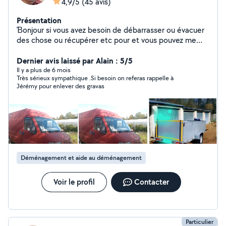
4,9/5
(45 avis)
Présentation
Ɓonjour si vous avez besoin de débarrasser ou évacuer
des chose ou récupérer etc pour et vous pouvez me
contacter 623183261 je vous répondez dans la journée
merci
Dernier avis laissé par Alain : 5/5
Il y a plus de 6 mois
Très sérieux sympathique .Si besoin on referas rappelle à
Jérémy pour enlever des gravas
Déménagement et aide au déménagement
Voir le profil
Contacter
Particulier