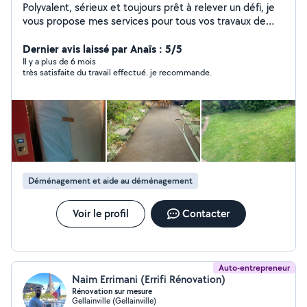
Polyvalent, sérieux et toujours prêt à relever un défi, je
vous propose mes services pour tous vos travaux de
bricolage et d'entretien : montage de meubles,
réparations, peinture, jardinage, entretien
Dernier avis laissé par Anaïs : 5/5
intérieur/extérieur Travail soigné, efficace et toujours
Il y a plus de 6 mois
très satisfaite du travail effectué. je recommande.
avec le sourire. Faites-moi confiance pour vous simplifier
la vie !
Déménagement et aide au déménagement
Voir le profil
Contacter
Auto-entrepreneur
Naim Errimani (Errifi Rénovation)
Rénovation sur mesure
Gellainville (Gellainville)