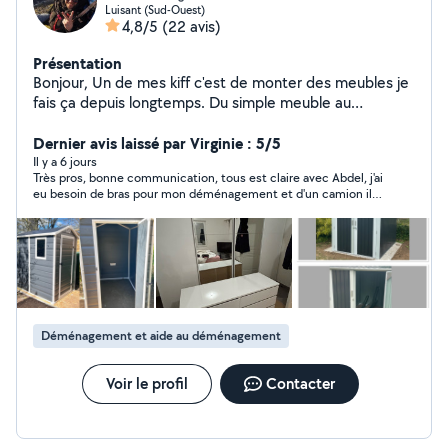
Luisant (Sud-Ouest)
4,8/5
(22 avis)
Présentation
Bonjour, Un de mes kiff c'est de monter des meubles je
fais ça depuis longtemps. Du simple meuble au
montage de meubles de cuisine aucun souci :-). Il y a
d'autres domaines dans lesquels je peux répondre à vos
Dernier avis laissé par Virginie : 5/5
attentes je vous laisse les découvrir via mon profil.
Il y a 6 jours
Très pros, bonne communication, tous est claire avec Abdel, j'ai
eu besoin de bras pour mon déménagement et d'un camion il
m'a bien rendus service et très rapide. Merci beaucoup.
Déménagement et aide au déménagement
Voir le profil
Contacter