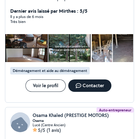
Bricolage, Espaces verts, Débarras. Je travaille en
service a la personne ( SAP) déduction fiscale 50%.
Dernier avis laissé par Mirthes : 5/5
N'hésitez pas à me contacter.
Il y a plus de 6 mois
Très bien
Déménagement et aide au déménagement
Voir le profil
Contacter
Auto-entrepreneur
Osama Khaled (PRESTIGE MOTORS)
Osama
Lucé (Centre Ancien)
5/5
(1 avis)