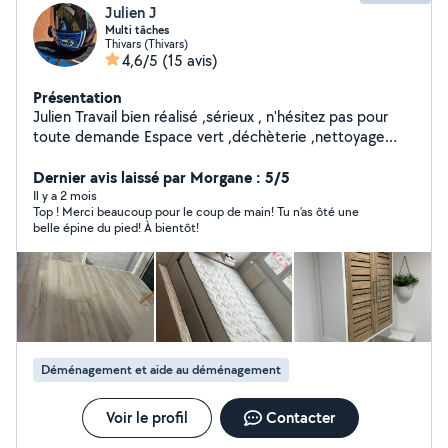
Julien J
Multi tâches
Thivars (Thivars)
4,6/5
(15 avis)
Présentation
Julien Travail bien réalisé ,sérieux , n'hésitez pas pour
toute demande Espace vert ,déchèterie ,nettoyage
karcher façade terrasse , montage meuble , pose
parquet ou autre aide A votre service !!
Dernier avis laissé par Morgane : 5/5
Il y a 2 mois
Top ! Merci beaucoup pour le coup de main! Tu n’as ôté une
belle épine du pied! À bientôt!
Déménagement et aide au déménagement
Voir le profil
Contacter