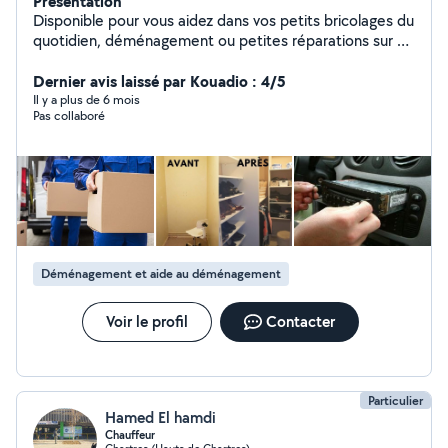
Présentation
Disponible pour vous aidez dans vos petits bricolages du
quotidien, déménagement ou petites réparations sur un
véhicule ect.. Je suis une personne très manuel et
pointilleuse.
Dernier avis laissé par Kouadio : 4/5
Il y a plus de 6 mois
Pas collaboré
Déménagement et aide au déménagement
Voir le profil
Contacter
Particulier
Hamed El hamdi
Chauffeur