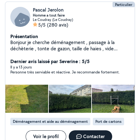
Particulier
Pascal Jerolon
Homme a tout faire
Le Coudray (Le Coudray)
5/5
(280 avis)
Présentation
Bonjour je cherche déménagement , passage à la
déchèterie , tonte de gazon, taille de haies , vide
maison et gros nettoyage etc... libre dans l après midi...
Dernier avis laissé par Severine : 5/5
n hésiter pas.. et accepte les cesu .
Il y a 13 jours
Personne très serviable et réactive. Je recommande fortement.
Déménagement et aide au déménagement
Port de cartons
Voir le profil
Contacter