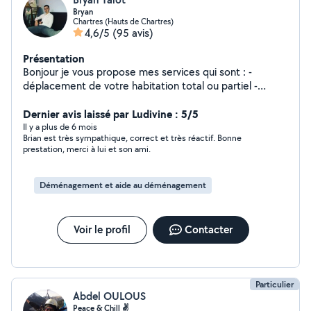
Bryan
Chartres (Hauts de Chartres)
4,6/5
(95 avis)
Présentation
Bonjour je vous propose mes services qui sont : -
déplacement de votre habitation total ou partiel -
deplacement de meubles à récupérer à conforama ou
autre - débarras de cave ou garage - montage de
Dernier avis laissé par Ludivine : 5/5
meubles - enlèvement déchets verts - peinture Je peux
Il y a plus de 6 mois
Brian est très sympathique, correct et très réactif. Bonne
venir seul ou accompagné d'un ami ou tout types de
prestation, merci à lui et son ami.
demandes, n'hésitez pas à me contacter pour plus
d'infos. Tel : 7-77-68-54-02
Déménagement et aide au déménagement
Voir le profil
Contacter
Particulier
Abdel OULOUS
Peace & Chill ✌