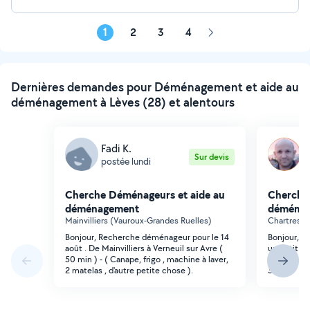
1
2
3
4
Page
suivante
Dernières demandes pour Déménagement et aide au
déménagement à Lèves (28) et alentours
Fadi K.
E
Sur devis
postée lundi
p
Cherche Déménageurs et aide au
Cherche
déménagement
déména
Mainvilliers (Vauroux-Grandes Ruelles)
Chartres (H
Bonjour, Recherche déménageur pour le 14
Bonjour, b
août . De Mainvilliers à Verneuil sur Avre (
un petit d
50 min ) - ( Canape, frigo , machine à laver,
2h de taf, 
2 matelas , d'autre petite chose ).
30/07