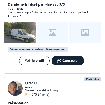
Récupération des métaux - Débarras Je possède les
Dernier avis laissé par Maelys : 5/5
moyens et outillages nécessaires aux diverses activités
Il y a 11 jours
Merci beaucoup à Antoine pour sa réactivité et sa sympathie !
N'hésitez pas à me contacter.
Au plaisir !
Déménagement et aide au déménagement
Voir le profil
Contacter
Particulier
Ygrec U
Yvon5
Chartres (Madeleine Proust)
4,3/5
(4 avis)
Présentation