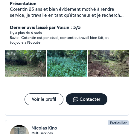
Présentation
Corentin 25 ans et bien évidement motivé à rendre
service, je travaille en tant qu'étancheur et je recherche
du travail pour occuper mes fins de journées et week-
end Je suis disponible pour la tonte de pelouse,
Dernier avis laissé par Voisin : 5/5
débroussailler ou tailler des haies mais encore je
Il y a plus de 6 mois
Ravie ! Cotentin est ponctuel, contentieu,travail bien fait, et
participe à toute tache de manutention ( montage de
toujours a l'écoute
meuble / déménagement ) Tout autant disponible pour
répondre à la garde d'animaux Bien évidement en tant
qu'étancheur je suis capable de m'occuper de l'entretien
de toit terrasse, faire des travaux ou faire des
recherches de fuite, je suis polyvalent, alors n'hésitez
pas à me contacter
Voir le profil
Contacter
Particulier
Nicolas Kino
Multi services