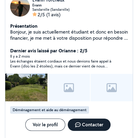
Evann
Sandarville (Sandarville)
2/5
(1 avis)
Présentation
Bonjour, je suis actuellement étudiant et donc en besoin
financier, je me met à votre disposition pour répondre à
vos besoins. Je touche à tout, je suis bricoleur, j'ai le
sens du détail. Pour des travaux bien réalisé contactez
Dernier avis laissé par Orianne : 2/5
moi
Il y a 2 mois
Les échanges étaient cordiaux et nous devions faire appel à
Evann (d'où les 2 étoiles), mais ce dernier vient de nous
planter...la veille de la prestation. Grosse déception.
Déménagement et aide au déménagement
Voir le profil
Contacter