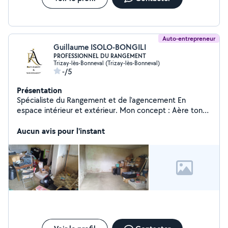
Auto-entrepreneur
Guillaume ISOLO-BONGILI
PROFESSIONNEL DU RANGEMENT
Trizay-lès-Bonneval (Trizay-lès-Bonneval)
-/5
Présentation
Spécialiste du Rangement et de l'agencement En
espace intérieur et extérieur. Mon concept : Aère ton
espace pour un confort sans égale ! Rangement et
Réorganisation des espaces intérieurs tels que : Caves/
Aucun avis pour l'instant
Hangars / Garages / Greniers / Sous-Sol/ Local/Ateliers /
Entrepôts. Pour un travail de qualité et un usage optimal
de vos espaces.