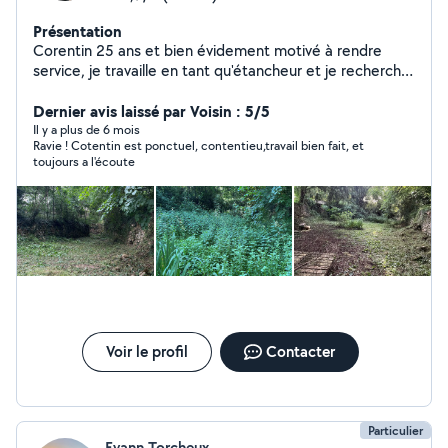
Présentation
Corentin 25 ans et bien évidement motivé à rendre
service, je travaille en tant qu'étancheur et je recherche
du travail pour occuper mes fins de journées et week-
end Je suis disponible pour la tonte de pelouse,
Dernier avis laissé par Voisin : 5/5
débroussailler ou tailler des haies mais encore je
Il y a plus de 6 mois
Ravie ! Cotentin est ponctuel, contentieu,travail bien fait, et
participe à toute tache de manutention ( montage de
toujours a l'écoute
meuble / déménagement ) Tout autant disponible pour
répondre à la garde d'animaux Bien évidement en tant
qu'étancheur je suis capable de m'occuper de l'entretien
de toit terrasse, faire des travaux ou faire des
recherches de fuite, je suis polyvalent, alors n'hésitez
pas à me contacter
Voir le profil
Contacter
Particulier
Evann Torcheux