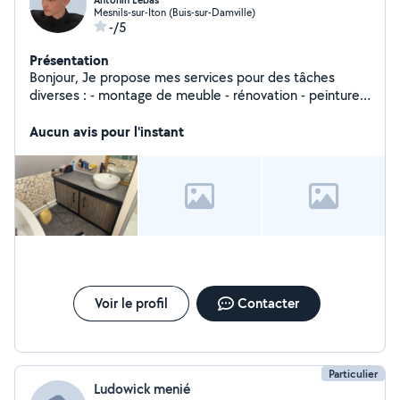
Antonin Lebas
Mesnils-sur-Iton (Buis-sur-Damville)
-/5
Présentation
Bonjour, Je propose mes services pour des tâches
diverses : - montage de meuble - rénovation - peinture -
espace vert - petite mécanique (motoculture, moto,
quad, auto) - retouche photos, montage vidéo
Aucun avis pour l'instant
Voir le profil
Contacter
Particulier
Ludowick menié