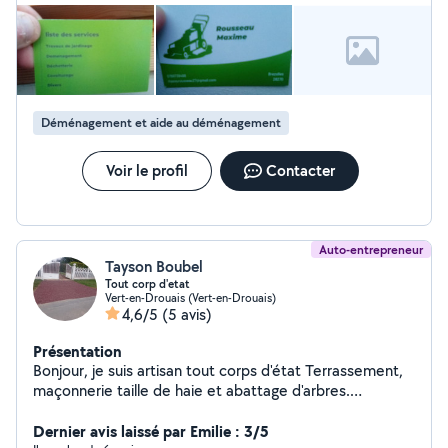
Déménagement et aide au déménagement
Voir le profil
Contacter
Auto-entrepreneur
Tayson Boubel
Tout corp d'etat
Vert-en-Drouais (Vert-en-Drouais)
4,6/5
(5 avis)
Présentation
Bonjour, je suis artisan tout corps d'état Terrassement,
maçonnerie taille de haie et abattage d'arbres.
N'hésitez pas à me contacter pour un devis gratuit ou
une étude. Bien cordialement à vous.
Dernier avis laissé par Emilie : 3/5