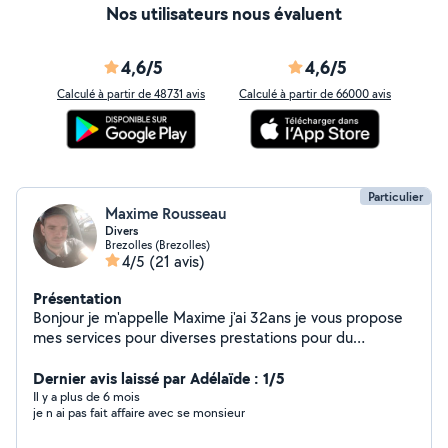
Nos utilisateurs nous évaluent
4,6/5
4,6/5
Calculé à partir de 48731 avis
Calculé à partir de 66000 avis
Particulier
Maxime Rousseau
Divers
Brezolles (Brezolles)
4/5
(21 avis)
Présentation
Bonjour je m'appelle Maxime j'ai 32ans je vous propose
mes services pour diverses prestations pour du
covoiturage tout travaux de jardinage déménagement
et autre
Dernier avis laissé par Adélaïde : 1/5
Il y a plus de 6 mois
je n ai pas fait affaire avec se monsieur