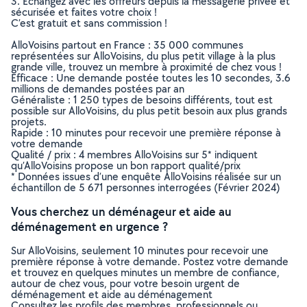
3. Echangez avec les offreurs depuis la messagerie privée et
sécurisée et faites votre choix !
C’est gratuit et sans commission !
AlloVoisins partout en France : 35 000 communes
représentées sur AlloVoisins, du plus petit village à la plus
grande ville, trouvez un membre à proximité de chez vous !
Efficace : Une demande postée toutes les 10 secondes, 3.6
millions de demandes postées par an
Généraliste : 1 250 types de besoins différents, tout est
possible sur AlloVoisins, du plus petit besoin aux plus grands
projets.
Rapide : 10 minutes pour recevoir une première réponse à
votre demande
Qualité / prix : 4 membres AlloVoisins sur 5* indiquent
qu’AlloVoisins propose un bon rapport qualité/prix
* Données issues d’une enquête AlloVoisins réalisée sur un
échantillon de 5 671 personnes interrogées (Février 2024)
Vous cherchez un déménageur et aide au
déménagement en urgence ?
Sur AlloVoisins, seulement 10 minutes pour recevoir une
première réponse à votre demande. Postez votre demande
et trouvez en quelques minutes un membre de confiance,
autour de chez vous, pour votre besoin urgent de
déménagement et aide au déménagement
Consultez les profils des membres, professionnels ou