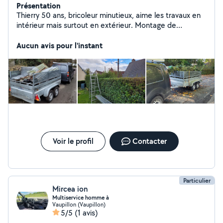
Présentation
Thierry 50 ans, bricoleur minutieux, aime les travaux en
intérieur mais surtout en extérieur. Montage de
meubles, nettoyage et évacuation de tous déchets,
tonte, débroussaillage, taille de haies, coupe de bois,
Aucun avis pour l'instant
élagage, broyage de déchets végétaux...
Voir le profil
Contacter
Particulier
Mircea ion
Multiservice homme à
Vaupillon (Vaupillon)
5/5
(1 avis)