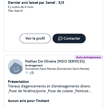
Dernier avis laissé par Jamel : 5/5
Il y a plus de 6 mois
Très réactif
Voir le profil
Contacter
Auto-entrepreneur
Nathan De Oliveira (NDO SERVICES)
Aménagement
Donnemain-Saint-Mamès (Donnemain-Saint-Mamès)
-/5
Présentation
Travaux d'agencements et d'aménagements divers:
_Pose de fenêtre/porte _Pose de cuisine _Peinture
_Placo _Isolation des combles Et pleins d'autre petits
services suivant vos demandes N'hésitez pas à me
Aucun avis pour l'instant
contacter!