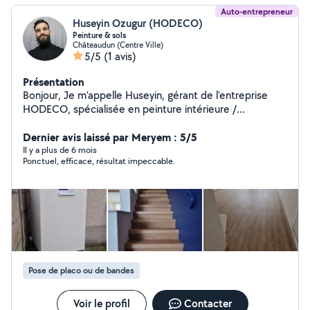
Auto-entrepreneur
Huseyin Ozugur (HODECO)
Peinture & sols
Châteaudun (Centre Ville)
5/5
(1 avis)
Présentation
Bonjour, Je m'appelle Huseyin, gérant de l'entreprise
HODECO, spécialisée en peinture intérieure /
extérieure et ravalement de façade. Passionné par mon
métier, je mets un point d'honneur à réaliser un travail
Dernier avis laissé par Meryem : 5/5
soigné, propre et durable. Ce que je propose : Peinture
Il y a plus de 6 mois
Ponctuel, efficace, résultat impeccable.
intérieure et extérieure Pose de revêtements muraux et
sols Ravalement de façade Je suis basé dans l'Eure et
Loir et me déplace rapidement pour vos projets. Je me
déplace aussi en Île-de-France. N'hésitez pas à me
contacter pour un devis gratuit et des conseils
personnalisés.
Pose de placo ou de bandes
Voir le profil
Contacter