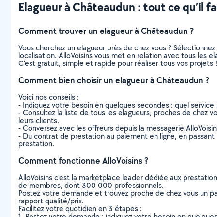
Elagueur à Châteaudun : tout ce qu’il fa
Comment trouver un elagueur à Châteaudun ?
Vous cherchez un elagueur près de chez vous ? Sélectionnez
localisation. AlloVoisins vous met en relation avec tous les
C’est gratuit, simple et rapide pour réaliser tous vos projets !
Comment bien choisir un elagueur à Châteaudun ?
Voici nos conseils :
- Indiquez votre besoin en quelques secondes : quel service 
- Consultez la liste de tous les elagueurs, proches de chez vou
leurs clients.
- Conversez avec les offreurs depuis la messagerie AlloVoisi
- Du contrat de prestation au paiement en ligne, en passant pa
prestation.
Comment fonctionne AlloVoisins ?
AlloVoisins c’est la marketplace leader dédiée aux prestatio
de membres, dont 300 000 professionnels.
Postez votre demande et trouvez proche de chez vous un parti
rapport qualité/prix.
Facilitez votre quotidien en 3 étapes :
1. Postez votre demande : indiquez votre besoin en quelque