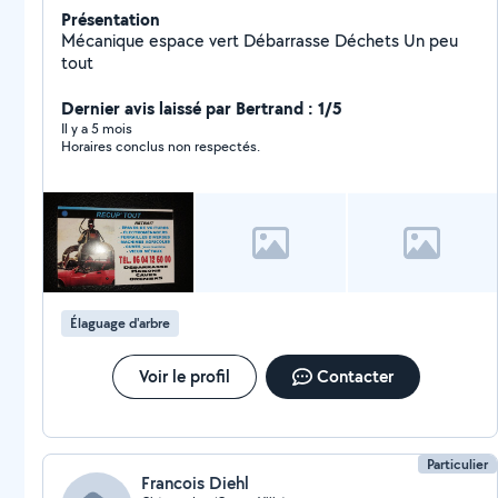
Présentation
Mécanique espace vert Débarrasse Déchets Un peu
tout
Dernier avis laissé par Bertrand : 1/5
Il y a 5 mois
Horaires conclus non respectés.
Élaguage d'arbre
Voir le profil
Contacter
Particulier
Francois Diehl