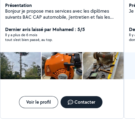
Présentation
Pr
Bonjour je propose mes services avec les diplômes
Je
suivants BAC CAP automobile, j'entretien et fais les
réglages carburateurs tronçonneuse tondeuse etc,
Réalisation: Changement distribution ou accessoires
Dernier avis laissé par Mohamed : 5/5
De
Changement disques plaquettes ou tambours
Il y a plus de 6 mois
Il 
tout s'est bien passé, au top.
dom
Changement pneumatiques Effacement et lecture des
défauts Et réparations sur demande. ÉGALEMENT
tonte pelouse élagage& haie .. Contactez moi
Cordialement, Antoine
Voir le profil
Contacter