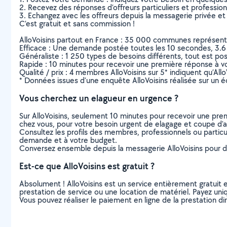
2. Recevez des réponses d’offreurs particuliers et professio
3. Echangez avec les offreurs depuis la messagerie privée et 
C’est gratuit et sans commission !
AlloVoisins partout en France : 35 000 communes représentées 
Efficace : Une demande postée toutes les 10 secondes, 3.6
Généraliste : 1 250 types de besoins différents, tout est poss
Rapide : 10 minutes pour recevoir une première réponse à 
Qualité / prix : 4 membres AlloVoisins sur 5* indiquent qu’All
* Données issues d’une enquête AlloVoisins réalisée sur un é
Vous cherchez un elagueur en urgence ?
Sur AlloVoisins, seulement 10 minutes pour recevoir une p
chez vous, pour votre besoin urgent de elagage et coupe d'
Consultez les profils des membres, professionnels ou particuli
demande et à votre budget.
Conversez ensemble depuis la messagerie AlloVoisins pour de
Est-ce que AlloVoisins est gratuit ?
Absolument ! AlloVoisins est un service entièrement gratuit 
prestation de service ou une location de matériel. Payez uniq
Vous pouvez réaliser le paiement en ligne de la prestation di