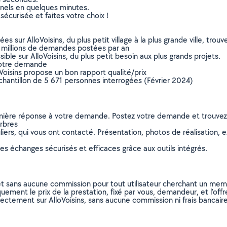
nnels en quelques minutes.
sécurisée et faites votre choix !
sur AlloVoisins, du plus petit village à la plus grande ville, tro
 millions de demandes postées par an
ible sur AlloVoisins, du plus petit besoin aux plus grands projets.
votre demande
oVoisins propose un bon rapport qualité/prix
chantillon de 5 671 personnes interrogées (Février 2024)
remière réponse à votre demande. Postez votre demande et trouve
arbres
ers, qui vous ont contacté. Présentation, photos de réalisation, exp
s échanges sécurisés et efficaces grâce aux outils intégrés.
et sans aucune commission pour tout utilisateur cherchant un membre
uement le prix de la prestation, fixé par vous, demandeur, et l’offr
rectement sur AlloVoisins, sans aucune commission ni frais bancaire