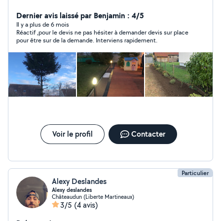
Actuellement en auto entrepreneur je fais des
déductions d'impôts de 50%. Tonte, débroussaillage,
Dernier avis laissé par Benjamin : 4/5
taille de haie, abattage, élagage, maçonnerie
Il y a plus de 6 mois
Réactif ,pour le devis ne pas hésiter à demander devis sur place
paysagère...
pour être sur de la demande. Interviens rapidement.
Voir le profil
Contacter
Particulier
Alexy Deslandes
Alexy deslandes
Châteaudun (Liberte Martineaux)
3/5
(4 avis)