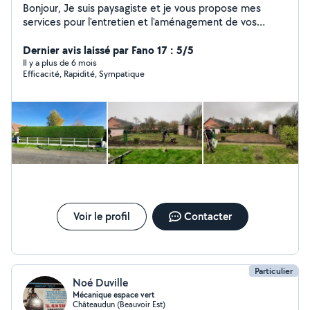
Bonjour, Je suis paysagiste et je vous propose mes
services pour l'entretien et l'aménagement de vos
espaces extérieurs. Je réalise notamment : La tonte de
pelouse La taille de haies et d'arbustes L'élagage et
Dernier avis laissé par Fano 17 : 5/5
l'abattage d'arbres La plantation et la création de gazon
Il y a plus de 6 mois
Efficacité, Rapidité, Sympatique
Le nettoyage de massifs Les travaux de petite
maçonnerie paysagère N'hésitez pas à me contacter
pour toute demande ou pour un devis personnalisé. À
bientôt
Voir le profil
Contacter
Particulier
Noé Duville
Mécanique espace vert
Châteaudun (Beauvoir Est)