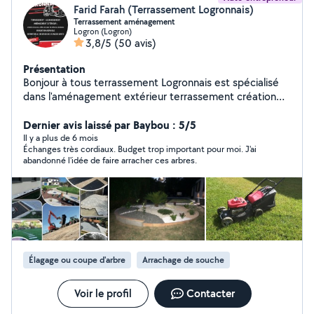
Farid Farah (Terrassement Logronnais)
Terrassement aménagement
Logron (Logron)
3,8/5
(50 avis)
Présentation
Bonjour à tous terrassement Logronnais est spécialisé
dans l'aménagement extérieur terrassement création
de cour allées pose de pavé clôture tonte de gazon
taille de haie hésitez pas à me contacter cordialement
Dernier avis laissé par Baybou : 5/5
Il y a plus de 6 mois
Échanges très cordiaux. Budget trop important pour moi. J'ai
abandonné l'idée de faire arracher ces arbres.
Élagage ou coupe d'arbre
Arrachage de souche
Voir le profil
Contacter