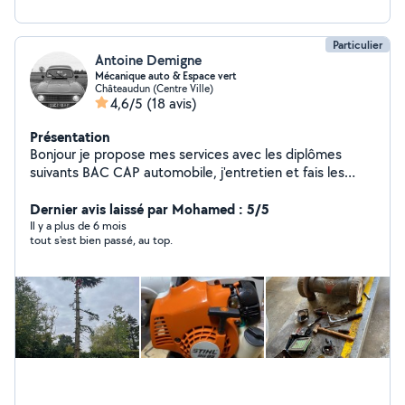
Particulier
Antoine Demigne
Mécanique auto & Espace vert
Châteaudun (Centre Ville)
4,6/5
(18 avis)
Présentation
Bonjour je propose mes services avec les diplômes
suivants BAC CAP automobile, j'entretien et fais les
réglages carburateurs tronçonneuse tondeuse etc,
Réalisation: Changement distribution ou accessoires
Dernier avis laissé par Mohamed : 5/5
Changement disques plaquettes ou tambours
Il y a plus de 6 mois
tout s'est bien passé, au top.
Changement pneumatiques Effacement et lecture des
défauts Et réparations sur demande. ÉGALEMENT tonte
pelouse élagage& haie .. Contactez moi Cordialement,
Antoine