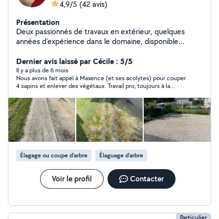
4,9/5
(42 avis)
Présentation
Deux passionnés de travaux en extérieur, quelques
années d'expérience dans le domaine, disponible
fréquemment en semaine sur le secteur d'Eure et Loir.
Dernier avis laissé par Cécile : 5/5
Il y a plus de 6 mois
Nous avons fait appel à Maxence (et ses acolytes) pour couper
4 sapins et enlever des végétaux. Travail pro, toujours à la
recherche de la satisfaction. Merci à vous pour votre beau
boulot !
Élagage ou coupe d'arbre
Élaguage d'arbre
Voir le profil
Contacter
Particulier