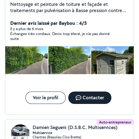
Nettoyage et peinture de toiture et façade et
traitements par pulvérisation à Basse pression contre
les mousse Liken est Champignon -Vérification
d'infiltration des eaux -rénovation des courtière en tout
Dernier avis laissé par Baybou : 4/5
genre est cheminée Votre maison vous protège
Il y a plus de 6 mois
Échanges très cordiaux. Devis trop élevé, je n'ai pas donné
protégez-la Pour un un prix très étudié offrez vous à
suite
votre habitation un ravalement ou traitements de
toiture en tout genre
Voir le profil
Contacter
Auto-entrepreneur
Damien Segueni (D.S.B.C. Multiservices)
Multiservice
Chartres (Beaulieu Clos Brette)