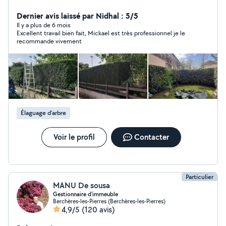
extérieur ravalement de façades , nettoyage de toiture
à base pression, anti-mousse , hydrofuge.. Vérification
Dernier avis laissé par Nidhal : 5/5
d'infiltration d'eau sur toiture entretien cour de jardin,
Il y a plus de 6 mois
Excellent travail bien fait, Mickael est très professionnel je le
dalle béton .. travaux de maçonnerie, petit travaux de
recommande vivement
maçonnerie nettoyage de gouttières en tout genre , alu
, zing , pvc , cuivre ... réalisation de travaux en espace
vert sur parc et jardin , taille de haie , élagage, ététage,
abattage, taille d'arbre fruitier, évacuation des déchets,
désherbage...
Élaguage d'arbre
Voir le profil
Contacter
Particulier
MANU De sousa
Gestionnaire d'immeuble
Berchères-les-Pierres (Berchères-les-Pierres)
4,9/5
(120 avis)