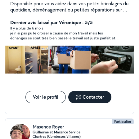
Disponible pour vous aidez dans vos petits bricolages du
quotidien, déménagement ou petites réparations sur un
véhicule ect.. Je suis une personne très manuel et
pointilleuse.
Dernier avis laissé par Véronique : 5/5
Il y a plus de 6 mois
je n ai pas pu le croiser à cause de mon travail mais les
échanges se sont très bien passé le travail est juste parfait et il
est resté dans mon budget je recommande à 100 pour 100
Voir le profil
Contacter
Particulier
Maxence Royer
Guillaume et Maxence Service
Chartres (Comtesses Villaines)