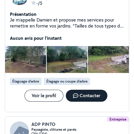
-/5
Présentation
Je m'appelle Damien et propose mes services pour
remettre en forme vos jardins. *Tailles de tous types de
haies. *Elagage des arbres *Tontes des pelouses *Divers
services. Debaras transport de marchandises. Je suis
Aucun avis pour l'instant
pointilleux et très soigné. N'hésitez pas à me contacter.
Élaguage d'arbre
Élagage ou coupe d'arbre
Voir le profil
Contacter
Entreprise
ADP PINTO
Paysagiste, clôtures et pavés
Ollé (Ollé)