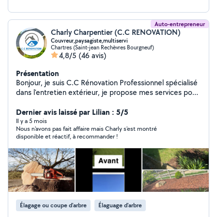
Auto-entrepreneur
Charly Charpentier (C.C RENOVATION)
Couvreur,paysagiste,multiservi
Chartres (Saint-jean Rechèvres Bourgneuf)
4,8/5
(46 avis)
Présentation
Bonjour, je suis C.C Rénovation Professionnel spécialisé
dans l'entretien extérieur, je propose mes services pour
vos besoins : Entretien extérieur (façades, terrasses,
allées, toitures ) Remplacement de tuiles 7j7 Nettoyage
Dernier avis laissé par Lilian : 5/5
de gouttière Entretien d'espaces verts (tonte, taille de
Il y a 5 mois
Nous n'avons pas fait affaire mais Charly s'est montré
haies, débroussaillage, nettoyage, élagage, ramassage
disponible et réactif, à recommander !
de feuille) .lavage de vitres .petit travaux de maçonnerie
.peinture intérieur extérieur Petits travaux et
rénovations extérieures selon vos besoins Travail sérieux
Résultat propre et soigné Déplacements rapides autour
de votre secteur N'hésitez pas à me contacter, je serai
ravi de vous aider !
Élagage ou coupe d'arbre
Élaguage d'arbre