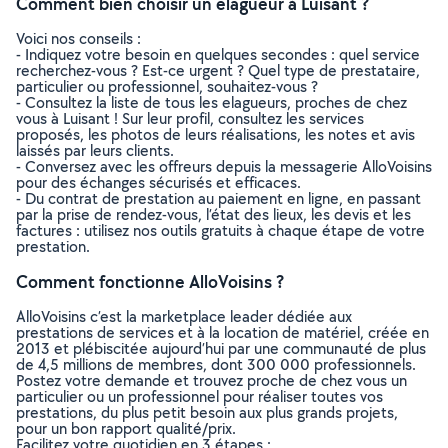
Comment bien choisir un elagueur à Luisant ?
Voici nos conseils :
- Indiquez votre besoin en quelques secondes : quel service
recherchez-vous ? Est-ce urgent ? Quel type de prestataire,
particulier ou professionnel, souhaitez-vous ?
- Consultez la liste de tous les elagueurs, proches de chez
vous à Luisant ! Sur leur profil, consultez les services
proposés, les photos de leurs réalisations, les notes et avis
laissés par leurs clients.
- Conversez avec les offreurs depuis la messagerie AlloVoisins
pour des échanges sécurisés et efficaces.
- Du contrat de prestation au paiement en ligne, en passant
par la prise de rendez-vous, l’état des lieux, les devis et les
factures : utilisez nos outils gratuits à chaque étape de votre
prestation.
Comment fonctionne AlloVoisins ?
AlloVoisins c’est la marketplace leader dédiée aux
prestations de services et à la location de matériel, créée en
2013 et plébiscitée aujourd’hui par une communauté de plus
de 4,5 millions de membres, dont 300 000 professionnels.
Postez votre demande et trouvez proche de chez vous un
particulier ou un professionnel pour réaliser toutes vos
prestations, du plus petit besoin aux plus grands projets,
pour un bon rapport qualité/prix.
Facilitez votre quotidien en 3 étapes :