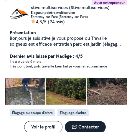
Auto-entrepreneur
stive multiservices (Stive multiservices)
Elagueur,peintre,multiservice
Fontenay-sur-Eure (Fontenay-sur-Eure)
4,3/5
(24 avis)
Présentation
Bonjours je suis stive je vous propose du Travaille
soigneux est efficace entretien parc est jardin (élagage)
travaux de peinture réparation multi service.
Dernier avis laissé par Nadège : 4/5
Il y a plus de 6 mois
Très ponctuel, poli, travaille bien fait je vous le recommande
Élagage ou coupe d'arbre
Élaguage d'arbre
Voir le profil
Contacter