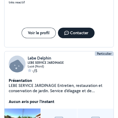
très reactif
Voir le profil
Contacter
Particulier
Lebe Delphin
LEBE SERVICE JARDINAGE
Lucé (Nord)
-/5
Présentation
LEBE SERVICE JARDINAGE Entretien, restauration et
conservation de jardin. Service d'élagage et de
désherbage. Tonte de pelouse. Taille de haie Moins
cher. Chartres et 50 Km autour
Aucun avis pour l'instant