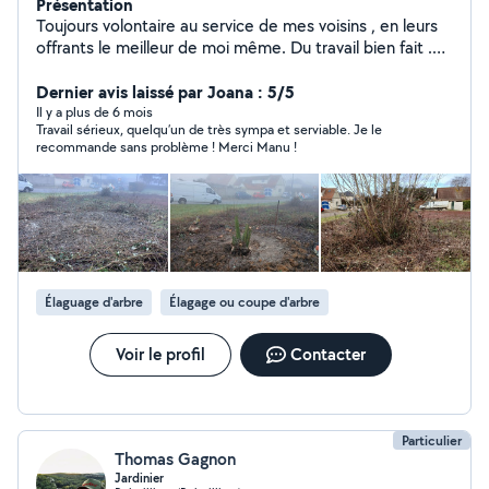
Présentation
Toujours volontaire au service de mes voisins , en leurs
offrants le meilleur de moi même. Du travail bien fait .
Batiment second oeuvre et espace vert .
Cordialement.A bientôt.
Dernier avis laissé par Joana : 5/5
Il y a plus de 6 mois
Travail sérieux, quelqu’un de très sympa et serviable. Je le
recommande sans problème ! Merci Manu !
Élaguage d'arbre
Élagage ou coupe d'arbre
Voir le profil
Contacter
Particulier
Thomas Gagnon
Jardinier