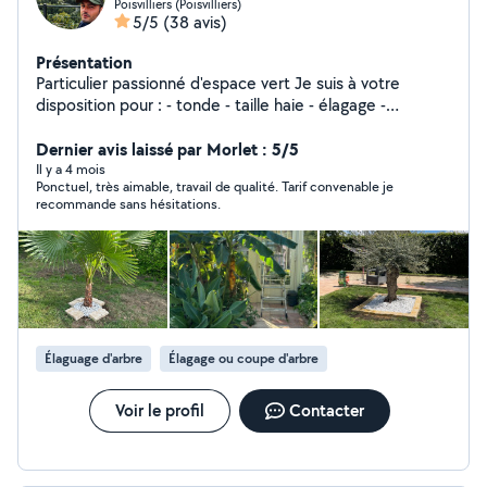
Poisvilliers (Poisvilliers)
5/5
(38 avis)
Présentation
Particulier passionné d'espace vert Je suis à votre
disposition pour : - tonde - taille haie - élagage -
nettoyage extérieur - entretien piscine Je propose aussi
du prêt de matériels. Je suis équipé d'un camion avec
Dernier avis laissé par Morlet : 5/5
benne basculante pour le retrait des déchets.
Il y a 4 mois
Ponctuel, très aimable, travail de qualité. Tarif convenable je
Disponible respectueux ponctuel n'hésitez pas à me
recommande sans hésitations.
contacter
Élaguage d'arbre
Élagage ou coupe d'arbre
Voir le profil
Contacter