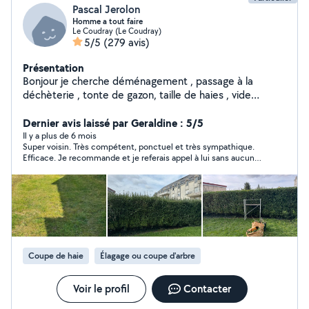
Pascal Jerolon
Homme a tout faire
Le Coudray (Le Coudray)
5/5
(279 avis)
Présentation
Bonjour je cherche déménagement , passage à la
déchèterie , tonte de gazon, taille de haies , vide
maison et gros nettoyage etc... libre dans l après midi...
Dernier avis laissé par Geraldine : 5/5
n hésiter pas.. et accepte les cesu .
Il y a plus de 6 mois
Super voisin. Très compétent, ponctuel et très sympathique.
Efficace. Je recommande et je referais appel à lui sans aucun
problème
Coupe de haie
Élagage ou coupe d'arbre
Voir le profil
Contacter