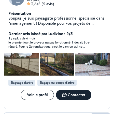
3,6/5
(5 avis)
Présentation
Bonjour, je suis paysagiste professionnel spécialisé dans
l'aménagement ! Disponible pour vos projets de
clôtures, terrasses et allées . Je me déplace
rapidement afin de trouver les meilleures solutions pour
Dernier avis laissé par Ludivine : 2/5
vos extérieurs.
Il y a plus de 6 mois
le premier jour, le broyeur n'a pas fonctionné. Il devait être
réparé. Pour le 2e rendez-vous, c'est le camion qui ne
fonctionnait pas. depuis plus de nouvelles
Élaguage d'arbre
Élagage ou coupe d'arbre
Voir le profil
Contacter