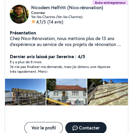
Auto-entrepreneur
Nicodem Helfritt (Nico-rénovation)
Couvreur
Ver-lès-Chartres (Ver-lès-Chartres)
4,1/5
(14 avis)
Présentation
Chez Nico-Rénovation, nous mettons plus de 15 ans
d'expérience au service de vos projets de rénovation et
d'entretien extérieur. Spécialisés dans la couverture, la
mise en peinture, le ravalement, et le nettoyage sans
Dernier avis laissé par Severine : 4/5
haute pression, nous allions savoir-faire et respect des
Il y a plus de 6 mois
Je n'ai pas finaliser ma demande, mais j'ai obtenu une réponse
matériaux. Nos prestations incluent Rénovation et
très rapidement. Merci
entretien de toiture : Pose, réparation, traitement et
démoussage Peinture et ravalement : Finitions
professionnelles pour murs et façade Nettoyage doux
de façades et terrasses : Techniques à basse pression
et produits adaptés, sans risque pour vos surfaces.
Avec des méthodes innovantes et des produits
respectueux de l'environnement, nous vous garantissons
un travail soigné, durable et sur mesure. Faites
confiance à Nico-Rénovation pour embellir et protéger
votre habitat. Contactez-nous dès maintenant pour un
Voir le profil
Contacter